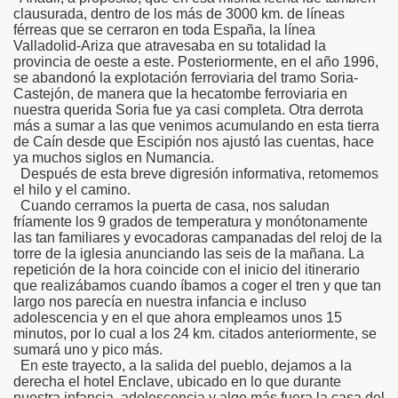
clausurada, dentro de los más de 3000 km. de líneas
férreas que se cerraron en toda España, la línea
Valladolid-Ariza que atravesaba en su totalidad la
LARES
provincia de oeste a este. Posteriormente, en el año 1996,
se abandonó la explotación ferroviaria del tramo Soria-
Castejón, de manera que la hecatombe ferroviaria en
nuestra querida Soria fue ya casi completa. Otra derrota
más a sumar a las que venimos acumulando en esta tierra
DCASTS
de Caín desde que Escipión nos ajustó las cuentas, hace
ya muchos siglos en Numancia.
Después de esta breve digresión informativa, retomemos
el hilo y el camino.
Cuando cerramos la puerta de casa, nos saludan
fríamente los 9 grados de temperatura y monótonamente
las tan familiares y evocadoras campanadas del reloj de la
torre de la iglesia anunciando las seis de la mañana. La
repetición de la hora coincide con el inicio del itinerario
que realizábamos cuando íbamos a coger el tren y que tan
largo nos parecía en nuestra infancia e incluso
adolescencia y en el que ahora empleamos unos 15
minutos, por lo cual a los 24 km. citados anteriormente, se
sumará uno y pico más.
En este trayecto, a la salida del pueblo, dejamos a la
derecha el hotel Enclave, ubicado en lo que durante
nuestra infancia, adolescencia y algo más fuera la casa del