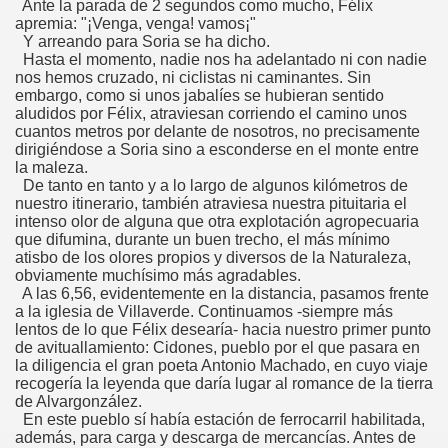
Ante la parada de 2 segundos como mucho, Félix
apremia: "¡Venga, venga! vamos¡"
Y arreando para Soria se ha dicho.
Hasta el momento, nadie nos ha adelantado ni con nadie
nos hemos cruzado, ni ciclistas ni caminantes. Sin
embargo, como si unos jabalíes se hubieran sentido
aludidos por Félix, atraviesan corriendo el camino unos
cuantos metros por delante de nosotros, no precisamente
dirigiéndose a Soria sino a esconderse en el monte entre
la maleza.
De tanto en tanto y a lo largo de algunos kilómetros de
nuestro itinerario, también atraviesa nuestra pituitaria el
intenso olor de alguna que otra explotación agropecuaria
que difumina, durante un buen trecho, el más mínimo
atisbo de los olores propios y diversos de la Naturaleza,
obviamente muchísimo más agradables.
A las 6,56, evidentemente en la distancia, pasamos frente
a la iglesia de Villaverde. Continuamos -siempre más
lentos de lo que Félix desearía- hacia nuestro primer punto
de avituallamiento: Cidones, pueblo por el que pasara en
la diligencia el gran poeta Antonio Machado, en cuyo viaje
recogería la leyenda que daría lugar al romance de la tierra
de Alvargonzález.
En este pueblo sí había estación de ferrocarril habilitada,
además, para carga y descarga de mercancías. Antes de