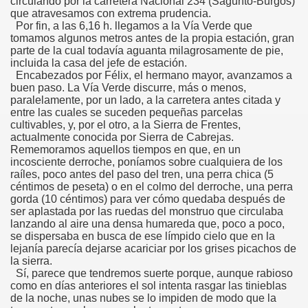
circulando por la carretera Nacional 234 (Sagunto-Burgos)
que atravesamos con extrema prudencia.
Por fin, a las 6,16 h. llegamos a la Vía Verde que
tomamos algunos metros antes de la propia estación, gran
parte de la cual todavía aguanta milagrosamente de pie,
incluida la casa del jefe de estación.
Encabezados por Félix, el hermano mayor, avanzamos a
buen paso. La Vía Verde discurre, más o menos,
paralelamente, por un lado, a la carretera antes citada y
entre las cuales se suceden pequeñas parcelas
cultivables, y, por el otro, a la Sierra de Frentes,
actualmente conocida por Sierra de Cabrejas.
Rememoramos aquellos tiempos en que, en un
incosciente derroche, poníamos sobre cualquiera de los
raíles, poco antes del paso del tren, una perra chica (5
céntimos de peseta) o en el colmo del derroche, una perra
gorda (10 céntimos) para ver cómo quedaba después de
ser aplastada por las ruedas del monstruo que circulaba
lanzando al aire una densa humareda que, poco a poco,
se dispersaba en busca de ese límpido cielo que en la
lejanía parecía dejarse acariciar por los grises picachos de
la sierra.
Sí, parece que tendremos suerte porque, aunque rabioso
como en días anteriores el sol intenta rasgar las tinieblas
de la noche, unas nubes se lo impiden de modo que la