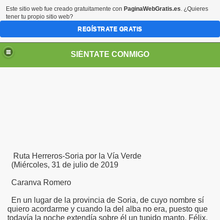
Este sitio web fue creado gratuitamente con
PaginaWebGratis.es
. ¿Quieres
tener tu propio sitio web?
REGÍSTRATE GRATIS
SIÉNTATE CONMIGO
S - SORIA)
Ruta Herreros-Soria por la Vía Verde
io
(Miércoles, 31 de julio de 2019
os (Javier P. Gómez Benito)
Caranva Romero
En un lugar de la provincia de Soria, de cuyo nombre sí
quiero acordarme y cuando la del alba no era, puesto que
todavía la noche extendía sobre él un tupido manto, Félix,
 Herreros (Caranva Romero)