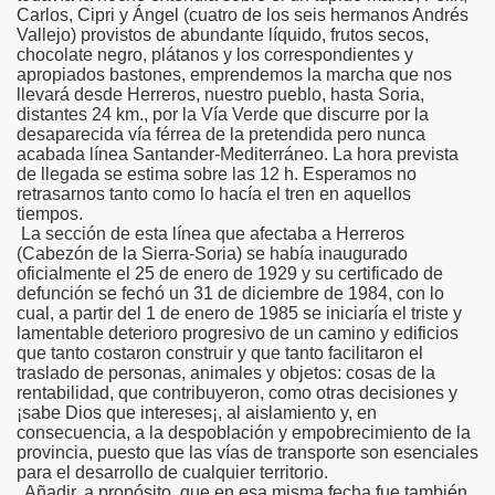
Carlos, Cipri y Ángel (cuatro de los seis hermanos Andrés
Vallejo) provistos de abundante líquido, frutos secos,
 Zhivago
chocolate negro, plátanos y los correspondientes y
apropiados bastones, emprendemos la marcha que nos
to)
llevará desde Herreros, nuestro pueblo, hasta Soria,
distantes 24 km., por la Vía Verde que discurre por la
desaparecida vía férrea de la pretendida pero nunca
r P. Gómez Benito)
acabada línea Santander-Mediterráneo. La hora prevista
de llegada se estima sobre las 12 h. Esperamos no
retrasarnos tanto como lo hacía el tren en aquellos
tiempos.
La sección de esta línea que afectaba a Herreros
 Díaz Meléndez)
(Cabezón de la Sierra-Soria) se había inaugurado
oficialmente el 25 de enero de 1929 y su certificado de
os-Soria por la Vía Férrea, Miércoles 31-7-2019 (Acta de Án
defunción se fechó un 31 de diciembre de 1984, con lo
cual, a partir del 1 de enero de 1985 se iniciaría el triste y
 Verde, Miércoles 31-7-2019 (Crónica de Caranva Romero)
lamentable deterioro progresivo de un camino y edificios
que tanto costaron construir y que tanto facilitaron el
traslado de personas, animales y objetos: cosas de la
sar Díaz Meléndez)
rentabilidad, que contribuyeron, como otras decisiones y
¡sabe Dios que intereses¡, al aislamiento y, en
écada de los 70 (Mª Victoria Soria y Carlos Rodríguez)
consecuencia, a la despoblación y empobrecimiento de la
provincia, puesto que las vías de transporte son esenciales
para el desarrollo de cualquier territorio.
Añadir, a propósito, que en esa misma fecha fue también