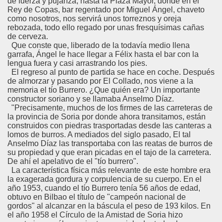
de fuerza y pujanza, hasta la Plaza Mayor, donde en el
Rey de Copas, bar regentado por Miguel Ángel, chaveto
como nosotros, nos servirá unos torreznos y oreja
rebozada, todo ello regado por unas fresquísimas cañas
de cerveza.
Que conste que, liberado de la todavía medio llena
garrafa, Ángel le hace llegar a Félix hasta el bar con la
lengua fuera y casi arrastrando los pies.
El regreso al punto de partida se hace en coche. Después
de almorzar y pasando por El Collado, nos viene a la
memoria el tío Burrero. ¿Que quién era? Un importante
constructor soriano y se llamaba Anselmo Díaz.
"Precisamente, muchos de los firmes de las carreteras de
la provincia de Soria por donde ahora transitamos, están
construidos con piedras trasportadas desde las canteras a
lomos de burros. A mediados del siglo pasado, El tal
Anselmo Díaz las transportaba con las reatas de burros de
su propiedad y que eran picadas en el tajo de la carretera.
De ahí el apelativo de el "tío burrero".
La característica física más relevante de este hombre era
la exagerada gordura y corpulencia de su cuerpo. En el
año 1953, cuando el tío Burrero tenía 56 años de edad,
obtuvo en Bilbao el título de "campeón nacional de
gordos" al alcanzar en la báscula el peso de 193 kilos. En
el año 1958 el Círculo de la Amistad de Soria hizo