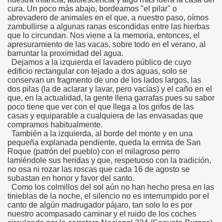
cura. Un poco más abajo, bordeamos "el pilar" o
abrevadero de animales en el que, a nuestro paso, oímos
zambullirse a algunas ranas escondidas entre las hierbas
que lo circundan. Nos viene a la memoria, entonces, el
apresuramiento de las vacas, sobre todo en el verano, al
barruntar la proximidad del agua.
Dejamos a la izquierda el lavadero público de cuyo
edificio rectangular con tejado a dos aguas, solo se
conservan un fragmento de uno de los lados largos, las
dos pilas (la de aclarar y lavar, pero vacías) y el caño en el
que, en la actualidad, la gente llena garrafas pues su sabor
poco tiene que ver con el que llega a los grifos de las
casas y equiparable a cualquiera de las envasadas que
compramos habitualmente.
También a la izquierda, al borde del monte y en una
pequeña explanada pendiente, queda la ermita de San
Roque (patrón del pueblo) con el milagroso perro
lamiéndole sus heridas y que, respetuoso con la tradición,
no osa ni rozar las roscas que cada 16 de agosto se
subastan en honor y favor del santo.
Como los colmillos del sol aún no han hecho presa en las
tinieblas de la noche, el silencio no es interrumpido por el
canto de algún madrugador pájaro, tan solo lo es por
nuestro acompasado caminar y el ruido de los coches