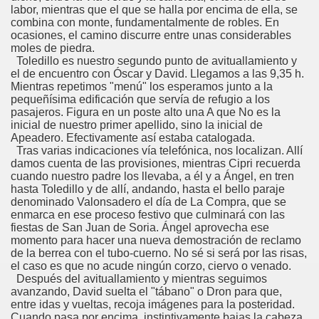
labor, mientras que el que se halla por encima de ella, se
combina con monte, fundamentalmente de robles. En
ocasiones, el camino discurre entre unas considerables
moles de piedra.
Toledillo es nuestro segundo punto de avituallamiento y
el de encuentro con Óscar y David. Llegamos a las 9,35 h.
Mientras repetimos "menú" los esperamos junto a la
pequeñísima edificación que servía de refugio a los
pasajeros. Figura en un poste alto una A que No es la
inicial de nuestro primer apellido, sino la inicial de
Apeadero. Efectivamente así estaba catalogada.
Tras varias indicaciones vía telefónica, nos localizan. Allí
damos cuenta de las provisiones, mientras Cipri recuerda
cuando nuestro padre los llevaba, a él y a Ángel, en tren
hasta Toledillo y de allí, andando, hasta el bello paraje
denominado Valonsadero el día de La Compra, que se
enmarca en ese proceso festivo que culminará con las
fiestas de San Juan de Soria. Ángel aprovecha ese
momento para hacer una nueva demostración de reclamo
de la berrea con el tubo-cuerno. No sé si será por las risas,
el caso es que no acude ningún corzo, ciervo o venado.
Después del avituallamiento y mientras seguimos
avanzando, David suelta el "tábano" o Dron para que,
entre idas y vueltas, recoja imágenes para la posteridad.
Cuando pasa por encima, instintivamente bajas la cabeza