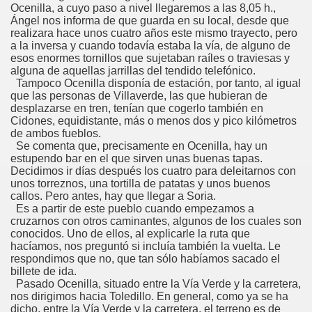
Ocenilla, a cuyo paso a nivel llegaremos a las 8,05 h.,
Ángel nos informa de que guarda en su local, desde que
realizara hace unos cuatro años este mismo trayecto, pero
a la inversa y cuando todavía estaba la vía, de alguno de
esos enormes tornillos que sujetaban raíles o traviesas y
alguna de aquellas jarrillas del tendido telefónico.
Tampoco Ocenilla disponía de estación, por tanto, al igual
que las personas de Villaverde, las que hubieran de
desplazarse en tren, tenían que cogerlo también en
Cidones, equidistante, más o menos dos y pico kilómetros
de ambos fueblos.
Se comenta que, precisamente en Ocenilla, hay un
estupendo bar en el que sirven unas buenas tapas.
Decidimos ir días después los cuatro para deleitarnos con
unos torreznos, una tortilla de patatas y unos buenos
callos. Pero antes, hay que llegar a Soria.
Es a partir de este pueblo cuando empezamos a
cruzarnos con otros caminantes, algunos de los cuales son
conocidos. Uno de ellos, al explicarle la ruta que
hacíamos, nos preguntó si incluía también la vuelta. Le
respondimos que no, que tan sólo habíamos sacado el
billete de ida.
Pasado Ocenilla, situado entre la Vía Verde y la carretera,
nos dirigimos hacia Toledillo. En general, como ya se ha
dicho, entre la Vía Verde y la carretera, el terreno es de