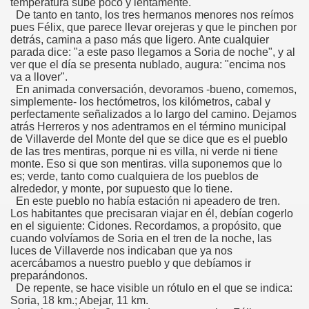
temperatura sube poco y lentamente.
De tanto en tanto, los tres hermanos menores nos reímos
pues Félix, que parece llevar orejeras y que le pinchen por
detrás, camina a paso más que ligero. Ante cualquier
parada dice: "a este paso llegamos a Soria de noche", y al
ver que el día se presenta nublado, augura: "encima nos
va a llover".
En animada conversación, devoramos -bueno, comemos,
simplemente- los hectómetros, los kilómetros, cabal y
perfectamente señalizados a lo largo del camino. Dejamos
atrás Herreros y nos adentramos en el término municipal
de Villaverde del Monte del que se dice que es el pueblo
de las tres mentiras, porque ni es villa, ni verde ni tiene
monte. Eso si que son mentiras. villa suponemos que lo
es; verde, tanto como cualquiera de los pueblos de
alrededor, y monte, por supuesto que lo tiene.
En este pueblo no había estación ni apeadero de tren.
Los habitantes que precisaran viajar en él, debían cogerlo
en el siguiente: Cidones. Recordamos, a propósito, que
cuando volvíamos de Soria en el tren de la noche, las
luces de Villaverde nos indicaban que ya nos
acercábamos a nuestro pueblo y que debíamos ir
preparándonos.
De repente, se hace visible un rótulo en el que se indica:
Soria, 18 km.; Abejar, 11 km.