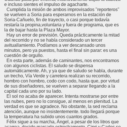
e incluso sientes el impulso de agacharte.
Cumplida la misión de ambos improvisados "reporteros"
se vuelven a Soria para esperarnos en la estación de
Soria-Cañuelo, fin de trayecto, o casi porque todavía
restaría la propina,voluntaria y fuera de programa, que es
la de bajar hasta la Plaza Mayor.
Hay un error de previsión. Queda prácticamente la mitad
del recorrido y no se había considerado un tercer
avituallamiento. Podíamos a ver descansado unos
minutos, pero ya puestos, hasta el final sin parar: es una
cuestión de orgullo.
En esta parte, además de caminantes, nos encontramos
con algunos ciclistas. El saludo se dispensa
automáticamente. Ah, y ya que de saludo se habla, durante
un trecho, Vía Verde y carretera realizan su recorrido,
hombro con hombro, codo con codo, hasta que, por virtud
de sus diseñadores, se vuelven a separar llegando a la
capital cada uno por su lado.
El sol no acaba de aparecer. Intenta mostrarse por entre
las nubes, pero no lo consigue, al menos en plenitud. La
verdad es que se agradece. No obstante, la sed reclama
atención, aunque no insistentemente. todo llegará porque
la temperatura ha subido unos cuantos grados.
Félix sigue a su marcha, Ángel, a pesar de los litros que
acarrea, decide marcarlo estrechamente. Cipri y Carlos se