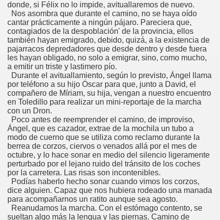
donde, si Félix no lo impide, avituallaremos de nuevo.
Nos asombra que durante el camino, no se haya oído
cantar prácticamente a ningún pájaro. Pareciera que,
contagiados de la despoblación' de la provincia, ellos
también hayan emigrado, debido, quizá, a la existencia de
pajarracos depredadores que desde dentro y desde fuera
les hayan obligado, no solo a emigrar, sino, como mucho,
a emitir un triste y lastimero pío.
Durante el avituallamiento, según lo previsto, Ángel llama
por teléfono a su hijo Óscar para que, junto a David, el
compañero de Míriam, su hija, vengan a nuestro encuentro
en Toledillo para realizar un mini-reportaje de la marcha
con un Dron.
Poco antes de reemprender el camino, de improviso,
Ángel, que es cazador, extrae de la mochila un tubo a
modo de cuerno que se utiliza como reclamo durante la
berrea de corzos, ciervos o venados allá por el mes de
octubre, y lo hace sonar en medio del silencio ligeramente
perturbado por el lejano ruido del tránsito de los coches
por la carretera. Las risas son incontenibles.
Podías haberlo hecho sonar cuando vimos los corzos,
dice alguien. Capaz que nos hubiera rodeado una manada
para acompañarnos un ratito aunque sea agosto.
Reanudamos la marcha. Con el estómago contento, se
sueltan algo más la lengua y las piernas. Camino de