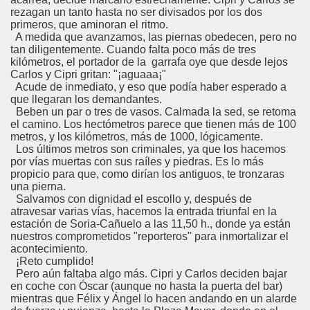
rezagan un tanto hasta no ser divisados por los dos
primeros, que aminoran el ritmo.
A medida que avanzamos, las piernas obedecen, pero no
tan diligentemente. Cuando falta poco más de tres
kilómetros, el portador de la garrafa oye que desde lejos
Carlos y Cipri gritan: "¡aguaaa¡"
Acude de inmediato, y eso que podía haber esperado a
que llegaran los demandantes.
Beben un par o tres de vasos. Calmada la sed, se retoma
el camino. Los hectómetros parece que tienen más de 100
metros, y los kilómetros, más de 1000, lógicamente.
Los últimos metros son criminales, ya que los hacemos
por vías muertas con sus raíles y piedras. Es lo más
propicio para que, como dirían los antiguos, te tronzaras
una pierna.
Salvamos con dignidad el escollo y, después de
atravesar varias vías, hacemos la entrada triunfal en la
estación de Soria-Cañuelo a las 11,50 h., donde ya están
nuestros comprometidos "reporteros" para inmortalizar el
acontecimiento.
¡Reto cumplido!
Pero aún faltaba algo más. Cipri y Carlos deciden bajar
en coche con Óscar (aunque no hasta la puerta del bar)
mientras que Félix y Ángel lo hacen andando en un alarde