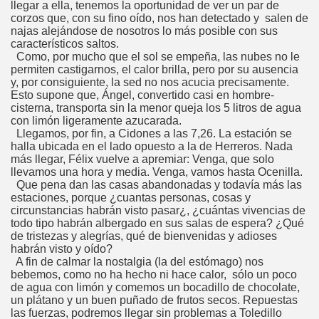
llegar a ella, tenemos la oportunidad de ver un par de
corzos que, con su fino oído, nos han detectado y salen de
najas alejándose de nosotros lo más posible con sus
característicos saltos.
Como, por mucho que el sol se empeña, las nubes no le
permiten castigarnos, el calor brilla, pero por su ausencia
y, por consiguiente, la sed no nos acucia precisamente.
Esto supone que, Ángel, convertido casi en hombre-
cisterna, transporta sin la menor queja los 5 litros de agua
con limón ligeramente azucarada.
Llegamos, por fin, a Cidones a las 7,26. La estación se
halla ubicada en el lado opuesto a la de Herreros. Nada
más llegar, Félix vuelve a apremiar: Venga, que solo
llevamos una hora y media. Venga, vamos hasta Ocenilla.
Que pena dan las casas abandonadas y todavía más las
estaciones, porque ¿cuantas personas, cosas y
circunstancias habrán visto pasar¿, ¿cuántas vivencias de
todo tipo habrán albergado en sus salas de espera? ¿Qué
de tristezas y alegrías, qué de bienvenidas y adioses
habrán visto y oído?
A fin de calmar la nostalgia (la del estómago) nos
bebemos, como no ha hecho ni hace calor, sólo un poco
de agua con limón y comemos un bocadillo de chocolate,
un plátano y un buen puñado de frutos secos. Repuestas
las fuerzas, podremos llegar sin problemas a Toledillo