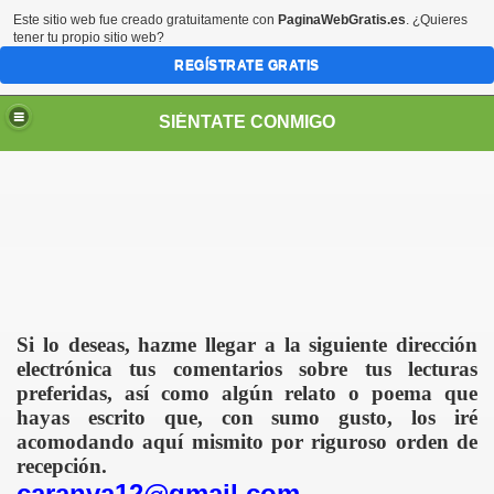
Este sitio web fue creado gratuitamente con
PaginaWebGratis.es
. ¿Quieres
tener tu propio sitio web?
REGÍSTRATE GRATIS
SIÉNTATE CONMIGO
S - SORIA)
Si lo deseas, hazme llegar a la siguiente dirección
electrónica tus comentarios sobre tus lecturas
preferidas, así como algún relato o poema que
hayas escrito que, con sumo gusto, los iré
acomodando aquí mismito por riguroso orden de
LARES
recepción.
caranva12@gmail.com