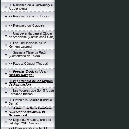
=> Romance de la Derivada y el
Arcotangente
=> Romance de la Evaluación
=> Romance del Claustro
=> Una Leyenda para el Cipote
de Archidona (Camilo José Cela)
=> Las Tribulaciones de un
Remero Español
=> Susanita Tiene un Ratón
(Comentario de Texto)
=> Pavo al Güisqui (Receta)
=> Poesías Eróticas (Juan
Nicasio Gallego)
=> Importancia de los Signos
de Puntuación
=> Las Vocales que Son 5 (José
Fernando Blanco)
=> Himno a la Celulitis (Enrique
Serna)
=> Alibech se Hace Ermitaña...
(Giovanni Boccaccio, El
Decamerón)
=> Diligencia Amatoria (Soneto
del Siglo XVII, Anónimo)
=> El Virgo de Vicenteta i El