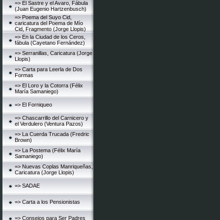
=> El Sastre y el Avaro, Fábula
(Juan Eugenio Hartzenbusch)
=> Poema del Suyo Cid,
caricatura del Poema de Mío
Cid, Fragmento (Jorge Llopis)
=> En la Ciudad de los Ceros,
fábula (Cayetano Fernández)
=> Serranillas, Caricatura (Jorge
Llopis)
=> Carta para Leerla de Dos
Formas
=> El Loro y la Cotorra (Félix
María Samaniego)
=> El Forniqueo
=> Chascarrillo del Carnicero y
el Verdulero (Ventura Pazos)
=> La Cuerda Trucada (Fredric
Brown)
=> La Postema (Félix María
Samaniego)
=> Nuevas Coplas Manriqueñas,
Caricatura (Jorge Llopis)
=> SADAE
=> Carta a los Pensionistas
=> Consejos para Ser Padres