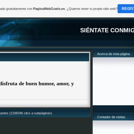
REGÍS
reado gratuitamente con
PaginaWebGratis.es
. ¿Quieres tener tu propio sitio web?
SIÉNTATE CONMI
Acerca de esta página
 disfruta de buen humor, amor, y
itantes (2198346 clics a subpáginas)
Contador de visitas