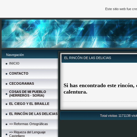
Este sitio web fue c
Navegación
EL RINCÓN DE LAS DELICIAS
INICIO
CONTACTO
CECOGRAMAS
Si has encontrado este rincón,
calentura.
COSAS DE MI PUEBLO
(HERREROS - SORIA)
EL CIEGO Y EL BRAILLE
EL RINCÓN DE LAS DELICIAS
Total visitas 1171138 vis
=> Reformas Ortográficas
=> Riqueza del Lenguaje
Castellano