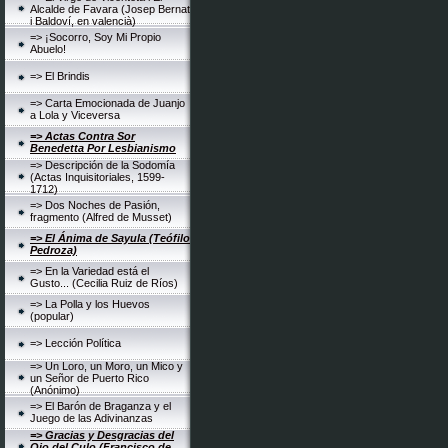
Alcalde de Favara (Josep Bernat
i Baldoví, en valencià)
=> ¡Socorro, Soy Mi Propio
Abuelo!
=> El Brindis
=> Carta Emocionada de Juanjo
a Lola y Viceversa
=> Actas Contra Sor
Benedetta Por Lesbianismo
=> Descripción de la Sodomía
(Actas Inquisitoriales, 1599-
1712)
=> Dos Noches de Pasión,
fragmento (Alfred de Musset)
=> El Ánima de Sayula (Teófilo
Pedroza)
=> En la Variedad está el
Gusto... (Cecilia Ruiz de Ríos)
=> La Polla y los Huevos
(popular)
=> Lección Política
=> Un Loro, un Moro, un Mico y
un Señor de Puerto Rico
(Anónimo)
=> El Barón de Braganza y el
Juego de las Adivinanzas
=> Gracias y Desgracias del
Ojo del Culo (Francisco de