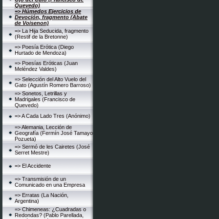
Quevedo)
=> Húmedos Ejercicios de
Devoción, fragmento (Abate
de Voisenon)
=> La Hija Seducida, fragmento
(Restif de la Bretonne)
=> Poesía Erótica (Diego
Hurtado de Mendoza)
=> Poesías Eróticas (Juan
Meléndez Valdes)
=> Selección del Alto Vuelo del
Gato (Agustín Romero Barroso)
=> Sonetos, Letrillas y
Madrigales (Francisco de
Quevedo)
=> A Cada Lado Tres (Anónimo)
=> Alemania, Lección de
Geografía (Fermín José Tamayo
Pozueta)
=> Sermó de les Cairetes (José
Serret Mestre)
=> El Accidente
=> Transmisión de un
Comunicado en una Empresa
=> Erratas (La Nación,
Argentina)
=> Chimeneas: ¿Cuadradas o
Redondas? (Pablo Parellada,