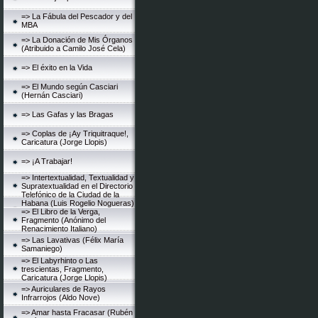
=> La Fábula del Pescador y del
MBA
=> La Donación de Mis Órganos
(Atribuido a Camilo José Cela)
=> El éxito en la Vida
=> El Mundo según Casciari
(Hernán Casciari)
=> Las Gafas y las Bragas
=> Coplas de ¡Ay Triquitraque!,
Caricatura (Jorge Llopis)
=> ¡A Trabajar!
=> Intertextualidad, Textualidad y
Supratextualidad en el Directorio
Telefónico de la Ciudad de la
Habana (Luis Rogelio Nogueras)
=> El Libro de la Verga,
Fragmento (Anónimo del
Renacimiento Italiano)
=> Las Lavativas (Félix María
Samaniego)
=> El Labyrhinto o Las
trescientas, Fragmento,
Caricatura (Jorge Llopis)
=> Auriculares de Rayos
Infrarrojos (Aldo Nove)
=> Amar hasta Fracasar (Rubén