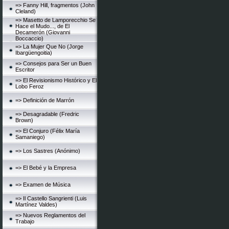
=> Fanny Hill, fragmentos (John
Cleland)
=> Masetto de Lamporecchio Se
Hace el Mudo..., de El
Decamerón (Giovanni
Boccaccio)
=> La Mujer Que No (Jorge
Ibargüengoitia)
=> Consejos para Ser un Buen
Escritor
=> El Revisionismo Histórico y El
Lobo Feroz
=> Definición de Marrón
=> Desagradable (Fredric
Brown)
=> El Conjuro (Félix María
Samaniego)
=> Los Sastres (Anónimo)
=> El Bebé y la Empresa
=> Examen de Música
=> Il Castello Sangrienti (Luis
Martínez Valdes)
=> Nuevos Reglamentos del
Trabajo