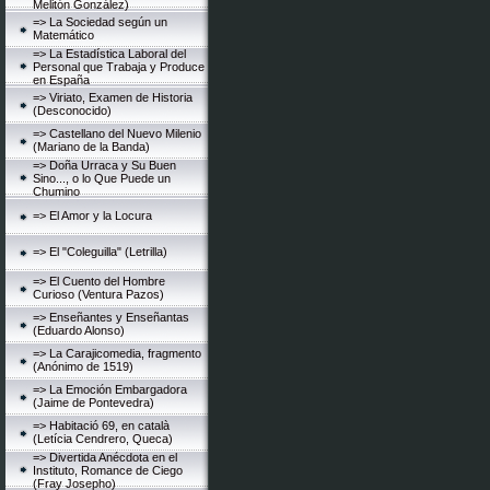
Melitón González)
=> La Sociedad según un
Matemático
=> La Estadística Laboral del
Personal que Trabaja y Produce
en España
=> Viriato, Examen de Historia
(Desconocido)
=> Castellano del Nuevo Milenio
(Mariano de la Banda)
=> Doña Urraca y Su Buen
Sino..., o lo Que Puede un
Chumino
=> El Amor y la Locura
=> El "Coleguilla" (Letrilla)
=> El Cuento del Hombre
Curioso (Ventura Pazos)
=> Enseñantes y Enseñantas
(Eduardo Alonso)
=> La Carajicomedia, fragmento
(Anónimo de 1519)
=> La Emoción Embargadora
(Jaime de Pontevedra)
=> Habitació 69, en català
(Letícia Cendrero, Queca)
=> Divertida Anécdota en el
Instituto, Romance de Ciego
(Fray Josepho)