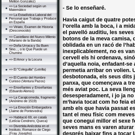
Melitón González)
=> La Sociedad según un
- Se lo enseñaré.
Matemático
=> La Estadística Laboral del
Personal que Trabaja y Produce
Havia caigut de quatre pote
en España
l’orella amb la boca, i a mid
=> Viriato, Examen de Historia
(Desconocido)
el pavelló auditiu, les seve
=> Castellano del Nuevo Milenio
botons de la meva camisa, q
(Mariano de la Banda)
oblidada en un racó de l’ha
=> Doña Urraca y Su Buen
Sino..., o lo Que Puede un
inexplicablement, no es van
Chumino
cervell els hi ordenava, sin
=> El Amor y la Locura
d’aquella noia, enfadant-se a
permetia arribar on volien.
=> El "Coleguilla" (Letrilla)
desbotonada, els seus dits 
=> El Cuento del Hombre
Curioso (Ventura Pazos)
panxa, que començava a tremo
=> Enseñantes y Enseñantas
més aviat poc. La seva lle
(Eduardo Alonso)
desesperadament, i jo ja no
=> La Carajicomedia, fragmento
m’havia tocat com ho feia el
(Anónimo de 1519)
amb els que havia passat est
=> La Emoción Embargadora
(Jaime de Pontevedra)
tant el meu físic com meve
=> Habitació 69, en català
que conegui millor el sexe 
(Letícia Cendrero, Queca)
=> Divertida Anécdota en el
seves mans es varen aturar 
Instituto, Romance de Ciego
després baixar fins a tocar 
(Fray Josepho)