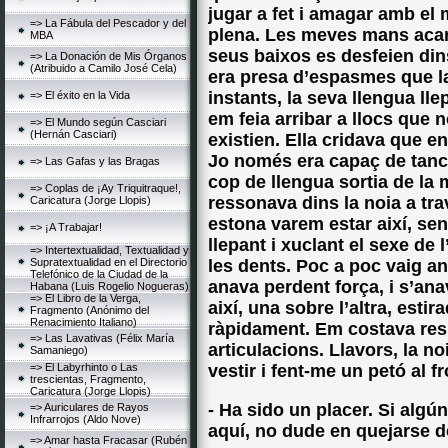
jugar a fet i amagar amb el 
=> La Fábula del Pescador y del
plena. Les meves mans acari
MBA
seus baixos es desfeien din
=> La Donación de Mis Órganos
(Atribuido a Camilo José Cela)
era presa d’espasmes que la 
instants, la seva llengua ll
=> El éxito en la Vida
em feia arribar a llocs que
=> El Mundo según Casciari
(Hernán Casciari)
existien. Ella cridava que 
Jo només era capaç de tanca
=> Las Gafas y las Bragas
cop de llengua sortia de l
=> Coplas de ¡Ay Triquitraque!,
ressonava dins la noia a tr
Caricatura (Jorge Llopis)
estona varem estar així, se
=> ¡A Trabajar!
llepant i xuclant el sexe de l
=> Intertextualidad, Textualidad y
Supratextualidad en el Directorio
les dents. Poc a poc vaig an
Telefónico de la Ciudad de la
anava perdent força, i s’ana
Habana (Luis Rogelio Nogueras)
=> El Libro de la Verga,
així, una sobre l’altra, estir
Fragmento (Anónimo del
Renacimiento Italiano)
ràpidament. Em costava resp
=> Las Lavativas (Félix María
articulacions. Llavors, la n
Samaniego)
=> El Labyrhinto o Las
vestir i fent-me un petó al f
trescientas, Fragmento,
Caricatura (Jorge Llopis)
- Ha sido un placer. Si algú
=> Auriculares de Rayos
Infrarrojos (Aldo Nove)
aquí, no dude en quejarse d
=> Amar hasta Fracasar (Rubén