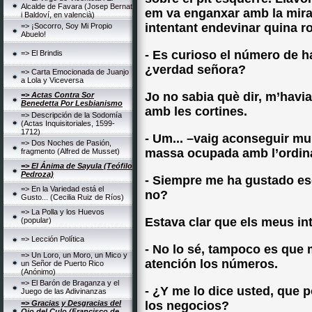
Alcalde de Favara (Josep Bernat
em va enganxar amb la mirad
i Baldoví, en valencià)
intentant endevinar quina ro
=> ¡Socorro, Soy Mi Propio
Abuelo!
- Es curioso el número de h
=> El Brindis
¿verdad señora?
=> Carta Emocionada de Juanjo
a Lola y Viceversa
Jo no sabia què dir, m’havia
=> Actas Contra Sor
Benedetta Por Lesbianismo
amb les cortines.
=> Descripción de la Sodomía
(Actas Inquisitoriales, 1599-
1712)
- Um... –vaig aconseguir mu
=> Dos Noches de Pasión,
massa ocupada amb l’ordina
fragmento (Alfred de Musset)
=> El Ánima de Sayula (Teófilo
Pedroza)
- Siempre me ha gustado es
=> En la Variedad está el
no?
Gusto... (Cecilia Ruiz de Ríos)
=> La Polla y los Huevos
Estava clar que els meus in
(popular)
=> Lección Política
- No lo sé, tampoco es que 
=> Un Loro, un Moro, un Mico y
atención los números.
un Señor de Puerto Rico
(Anónimo)
=> El Barón de Braganza y el
- ¿Y me lo dice usted, que 
Juego de las Adivinanzas
=> Gracias y Desgracias del
los negocios?
Ojo del Culo (Francisco de