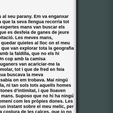
s al seu parany. Em va enganxar
a que la seva llengua recorria tot
s expertes mans van buscar els
ue es desfeia de ganes de jeure
bitació. Les meves mans,
 quedar quietes al lloc on el meu
ó que van explorar tota la geografia
mb la faldilla, que no els hi
 Un cop amb la camisa
juganers van acariciar-me la
lar, tot i que de fred en feia
ngua buscava la meva
 sabia on em trobava. Mai ningú
la, ni tan sols tots aquells homes
ones d’intimitat, i que lloaven
s mans. Suposo que no hi ha ningú
femení com les pròpies dones. Les
un instant sobre el meu melic, per
la costura de les calces, que jo no