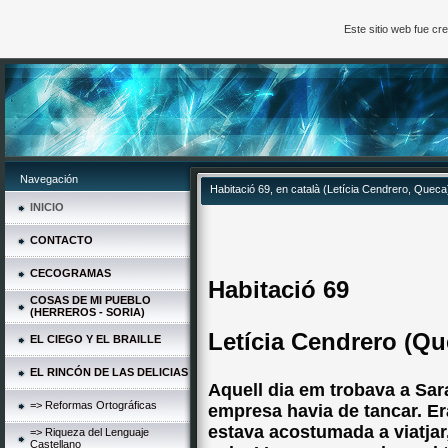
Este sitio web fue c
Navegación
Habitació 69, en català (Letícia Cendrero, Queca
INICIO
CONTACTO
CECOGRAMAS
Habitació 69
COSAS DE MI PUEBLO
(HERREROS - SORIA)
Letícia Cendrero (Qu
EL CIEGO Y EL BRAILLE
EL RINCÓN DE LAS DELICIAS
Aquell dia em trobava a Sar
=> Reformas Ortográficas
empresa havia de tancar. Er
estava acostumada a viatja
=> Riqueza del Lenguaje
Castellano