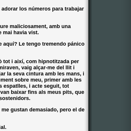
 adorar los números para trabajar
riure maliciosament, amb una
e mai havia vist.
de aquí? Le tengo tremendo pánico
 tot i així, com hipnotitzada per
raven, vaig alçar-me del llit i
jar la seva cintura amb les mans, i
uaument sobre meu, primer amb les
spatlles, i acte seguit, tot
van baixar fins als meus pits, que
 sostenidors.
 me gustan demasiado, pero el de
al.