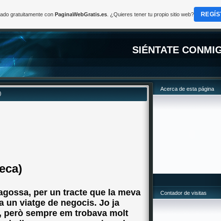
REGÍS
reado gratuitamente con
PaginaWebGratis.es
. ¿Quieres tener tu propio sitio web?
SIÉNTATE CONMI
Acerca de esta página
)
eca)
agossa, per un tracte que la meva
Contador de visitas
a un viatge de negocis. Jo ja
r, però sempre em trobava molt