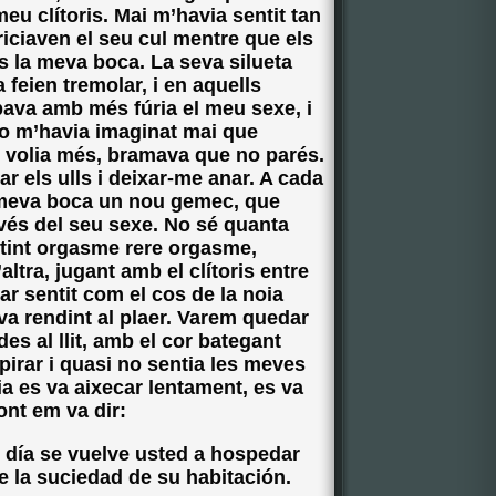
meu clítoris. Mai m’havia sentit tan
ciaven el seu cul mentre que els
s la meva boca. La seva silueta
feien tremolar, i en aquells
epava amb més fúria el meu sexe, i
 no m’havia imaginat mai que
en volia més, bramava que no parés.
r els ulls i deixar-me anar. A cada
a meva boca un nou gemec, que
avés del seu sexe. No sé quanta
ntint orgasme rere orgasme,
’altra, jugant amb el clítoris entre
ar sentit com el cos de la noia
va rendint al plaer. Varem quedar
ades al llit, amb el cor bategant
irar i quasi no sentia les meves
oia es va aixecar lentament, es va
ront em va dir:
n día se vuelve usted a hospedar
e la suciedad de su habitación.