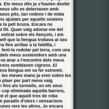
à. Els meus dits ja s’havien desfet
s meus ulls es delectaven amb
 seus pits, tan rodons i de mida
ms ajudats per aquells sostens
 la pell bruna. Encara no
l llit. Quan vaig adonar-me del
estirat sobre els llençols, i em
ell que la llengua trobava al seu
 fins arribar a la faldilla, i
 fent-la rodolar pel terra, com una
er dels meus sostenidors amb una
ca va anar a l’encontre dels meus
ons semblaven cigrons. El
seva llengua em va fer estremir.
 les meves mans ja eren sobre les
n plaer per part meva vaig
fins als turmells, on els seus
n cop eliminada aquella barrera,
ot el que aquell tros de roba
 paradís d’olors i sensacions
unes rere les altres. Jo encara