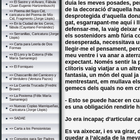
duia les meves posades, per
=> El Sastre y el Avaro, Fábula
(Juan Eugenio Hartzenbusch)
de la decoració d’aquella hab
=> Poema del Suyo Cid,
caricatura del Poema de Mío
desprotegida d’aquella do
Cid, Fragmento (Jorge Llopis)
gat, esgarrapant-me aquí i l
=> En la Ciudad de los Ceros,
fábula (Cayetano Fernández)
defensar-me, la vaig deixar 
=> Serranillas, Caricatura (Jorge
els sostenidors amb fúria co
Llopis)
desesperada, necessitava u
=> Carta para Leerla de Dos
llegir-me el pensament, perq
Formas
meu ventre i va anar a aterr
=> El Loro y la Cotorra (Félix
María Samaniego)
expectant. Només sentir la p
=> El Forniqueo
clítoris vaig viatjar a un a
fantasia, un món del qual ja
=> Chascarrillo del Carnicero y
el Verdulero (Ventura Pazos)
mentrestant, em mullava els 
=> La Cuerda Trucada (Fredric
gemecs dels quals no em cr
Brown)
=> La Postema (Félix María
- Esto se puede hacer en cu
Samaniego)
es una obligación rendirle
=> Nuevas Coplas Manriqueñas,
Caricatura (Jorge Llopis)
Jo era incapaç d’articular c
=> SADAE
=> Carta a los Pensionistas
Es va aixecar, i es va girar,
quedar a l’alçada de la meva
=> Consejos para Ser Padres