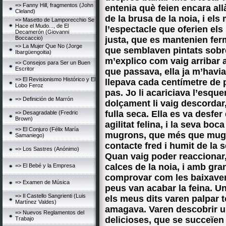
=> Fanny Hill, fragmentos (John
entenia què feien encara all
Cleland)
de la brusa de la noia, i el
=> Masetto de Lamporecchio Se
Hace el Mudo..., de El
l’espectacle que oferien els
Decamerón (Giovanni
Boccaccio)
justa, que es mantenien fer
=> La Mujer Que No (Jorge
que semblaven pintats sobre
Ibargüengoitia)
m’explico com vaig arribar a
=> Consejos para Ser un Buen
Escritor
que passava, ella ja m’havia 
=> El Revisionismo Histórico y El
llepava cada centímetre de p
Lobo Feroz
pas. Jo li acariciava l’esquena
=> Definición de Marrón
dolçament li vaig descordar,
fulla seca. Ella es va desf
=> Desagradable (Fredric
Brown)
agilitat felina, i la seva bo
=> El Conjuro (Félix María
mugrons, que més que mugr
Samaniego)
contacte fred i humit de la 
=> Los Sastres (Anónimo)
Quan vaig poder reaccionar,
calces de la noia, i amb gra
=> El Bebé y la Empresa
comprovar com les baixaven 
=> Examen de Música
peus van acabar la feina. U
=> Il Castello Sangrienti (Luis
els meus dits varen palpar t
Martínez Valdes)
amagava. Varen descobrir un
=> Nuevos Reglamentos del
delicioses, que se succeïen 
Trabajo