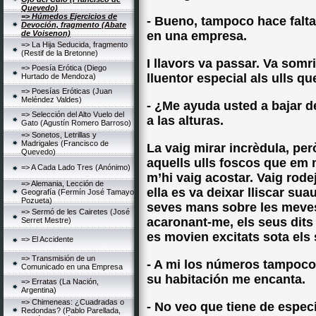
Quevedo)
=> Húmedos Ejercicios de
- Bueno, tampoco hace falta
Devoción, fragmento (Abate
de Voisenon)
en una empresa.
=> La Hija Seducida, fragmento
(Restif de la Bretonne)
I llavors va passar. Va som
=> Poesía Erótica (Diego
lluentor especial als ulls qu
Hurtado de Mendoza)
=> Poesías Eróticas (Juan
Meléndez Valdes)
- ¿Me ayuda usted a bajar 
=> Selección del Alto Vuelo del
a las alturas.
Gato (Agustín Romero Barroso)
=> Sonetos, Letrillas y
Madrigales (Francisco de
La vaig mirar incrèdula, però
Quevedo)
aquells ulls foscos que em mi
=> A Cada Lado Tres (Anónimo)
m’hi vaig acostar. Vaig rode
=> Alemania, Lección de
ella es va deixar lliscar s
Geografía (Fermín José Tamayo
Pozueta)
seves mans sobre les meves e
=> Sermó de les Cairetes (José
acaronant-me, els seus dits 
Serret Mestre)
es movien excitats sota els
=> El Accidente
=> Transmisión de un
- A mi los números tampoco
Comunicado en una Empresa
su habitación me encanta.
=> Erratas (La Nación,
Argentina)
=> Chimeneas: ¿Cuadradas o
- No veo que tiene de especi
Redondas? (Pablo Parellada,