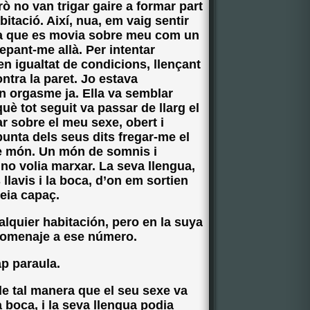
ò no van trigar gaire a formar part
itació. Així, nua, em vaig sentir
na que es movia sobre meu com un
lepant-me allà. Per intentar
en igualtat de condicions, llençant
ntra la paret. Jo estava
n orgasme ja. Ella va semblar
uè tot seguit va passar de llarg el
ar sobre el meu sexe, obert i
unta dels seus dits fregar-me el
ltre món. Un món de somnis i
 no volia marxar. La seva llengua,
llavis i la boca, d’on em sortien
eia capaç.
alquier habitación, pero en la suya
 homenaje a ese número.
ap paraula.
 de tal manera que el seu sexe va
 boca, i la seva llengua podia