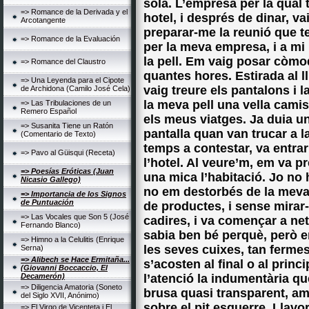
sola. L’empresa per la qual
=> Romance de la Derivada y el
hotel, i després de dinar, va
Arcotangente
preparar-me la reunió que ten
=> Romance de la Evaluación
per la meva empresa, i a mi
la pell. Em vaig posar còmo
=> Romance del Claustro
quantes hores. Estirada al l
=> Una Leyenda para el Cipote
vaig treure els pantalons i l
de Archidona (Camilo José Cela)
la meva pell una vella ca
=> Las Tribulaciones de un
Remero Español
els meus viatges. Ja duia u
=> Susanita Tiene un Ratón
pantalla quan van trucar a 
(Comentario de Texto)
temps a contestar, va entrar
=> Pavo al Güisqui (Receta)
l’hotel. Al veure’m, em va p
=> Poesías Eróticas (Juan
una mica l’habitació. Jo no 
Nicasio Gallego)
no em destorbés de la meva f
=> Importancia de los Signos
de Puntuación
de productes, i sense mirar-
=> Las Vocales que Son 5 (José
cadires, i va començar a nete
Fernando Blanco)
sabia ben bé perquè, però e
=> Himno a la Celulitis (Enrique
les seves cuixes, tan ferme
Serna)
=> Alibech se Hace Ermitaña...
s’acosten al final o al princ
(Giovanni Boccaccio, El
Decamerón)
l’atenció la indumentària que
=> Diligencia Amatoria (Soneto
brusa quasi transparent, amb
del Siglo XVII, Anónimo)
sobre el pit esquerre. Llavor
=> El Virgo de Vicenteta i El