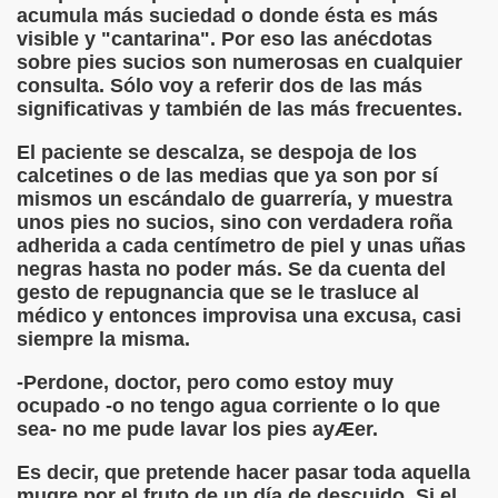
ido)
acumula más suciedad o donde ésta es más
visible y "cantarina". Por eso las anécdotas
ona, Caricatura (Jorge Llopis)
sobre pies sucios son numerosas en cualquier
consulta. Sólo voy a referir dos de las más
significativas y también de las más frecuentes.
o)
El paciente se descalza, se despoja de los
calcetines o de las medias que ya son por sí
s (José Ignacio de Arana)
mismos un escándalo de guarrería, y muestra
unos pies no sucios, sino con verdadera roña
os Queridos Reyes Magos (Desconocido)
adherida a cada centímetro de piel y unas uñas
negras hasta no poder más. Se da cuenta del
ique Labarta Pose)
gesto de repugnancia que se le trasluce al
médico y entonces improvisa una excusa, casi
nocido)
siempre la misma.
-Perdone, doctor, pero como estoy muy
s (Desconocido)
ocupado -o no tengo agua corriente o lo que
sea- no me pude lavar los pies ayÆer.
Es decir, que pretende hacer pasar toda aquella
mugre por el fruto de un día de descuido. Si el