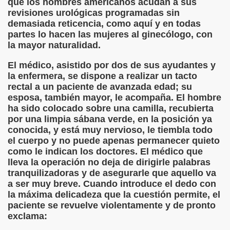
que los hombres americanos acudan a sus
María Samaniego)
revisiones urológicas programadas sin
demasiada reticencia, como aquí y en todas
te
partes lo hacen las mujeres al ginecólogo, con
la mayor naturalidad.
El médico, asistido por dos de sus ayudantes y
 de RNE)
la enfermera, se dispone a realizar un tacto
rectal a un paciente de avanzada edad; su
nformático
esposa, también mayor, le acompaña. El hombre
ha sido colocado sobre una camilla, recubierta
 Pose)
por una limpia sábana verde, en la posición ya
conocida, y está muy nervioso, le tiembla todo
.Ž(Ángel Martín-Blas)
el cuerpo y no puede apenas permanecer quieto
como le indican los doctores. El médico que
l Martín-Blas)
lleva la operación no deja de dirigirle palabras
tranquilizadoras y de asegurarle que aquello va
a ser muy breve. Cuando introduce el dedo con
la máxima delicadeza que la cuestión permite, el
paciente se revuelve violentamente y de pronto
exclama:
niego)