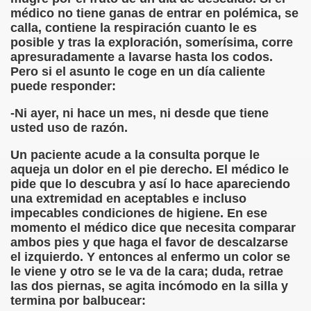
médico no tiene ganas de entrar en polémica, se
(Versión Inacabada de Cibercerdo, Periódico Irreverente y 
calla, contiene la respiración cuanto le es
posible y tras la exploración, somerísima, corre
ra (Jorge Llopis)
apresuradamente a lavarse hasta los codos.
Pero si el asunto le coge en un día caliente
, un Poco de Gramática (Desconocido)
puede responder:
rios Autores)
-Ni ayer, ni hace un mes, ni desde que tiene
usted uso de razón.
s por CEP)
Un paciente acude a la consulta porque le
aqueja un dolor en el pie derecho. El médico le
pide que lo descubra y así lo hace apareciendo
una extremidad en aceptables e incluso
impecables condiciones de higiene. En ese
a Samaniego)
momento el médico dice que necesita comparar
ambos pies y que haga el favor de descalzarse
ricatura (Jorge Llopis)
el izquierdo. Y entonces al enfermo un color se
le viene y otro se le va de la cara; duda, retrae
era)
las dos piernas, se agita incómodo en la silla y
termina por balbucear:
oñocido)