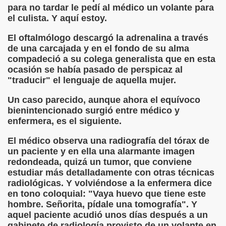
para no tardar le pedí al médico un volante para
el culista. Y aquí estoy.
(Cecilia Ruiz de Ríos)
El oftalmólogo descargó la adrenalina a través
)
de una carcajada y en el fondo de su alma
compadeció a su colega generalista que en esta
ocasión se había pasado de perspicaz al
"traducir" el lenguaje de aquella mujer.
n Señor de Puerto Rico (Anónimo)
Un caso parecido, aunque ahora el equívoco
go de las Adivinanzas
bienintencionado surgió entre médico y
enfermera, es el siguiente.
del Culo (Francisco de Quevedo)
El médico observa una radiografía del tórax de
ón, fragmento (Abate de Voisenon)
un paciente y en ella una alarmante imagen
redondeada, quizá un tumor, que conviene
estif de la Bretonne)
estudiar más detalladamente con otras técnicas
radiológicas. Y volviéndose a la enfermera dice
 de Mendoza)
en tono coloquial: "Vaya huevo que tiene este
hombre. Señorita, pídale una tomografía". Y
ez Valdes)
aquel paciente acudió unos días después a un
gabinete de radiología provisto de un volante en