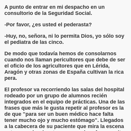
tuto, Romance de Ciego (Fray Josepho)
A punto de entrar en mi despacho en un
consultorio de la Seguridad Social.
leland)
-Por favor, ¿es usted el pederasta?
ace el Mudo..., de El Decamerón (Giovanni Boccaccio)
-Huy, no, señora, ni lo permita Dios, yo sólo soy
engoitia)
el pediatra de las cinco.
ritor
De modo que todavía hemos de consolarnos
cuando nos llaman pericultores que debe de ser
 Lobo Feroz
el oficio de los agricultores que en Lérida,
Aragón y otras zonas de España cultivan la rica
pera.
El profesor va recorriendo las salas del hospital
rodeado por un grupo de alumnos recién
ego)
integrados en el equipo de prácticas. Una de las
frases que más le gusta repetir al profesor es la
de que "para ser un buen médico hace falta
tener mucho ojo y mucho estómago". Llegados
a la cabecera de su paciente que mira la escena