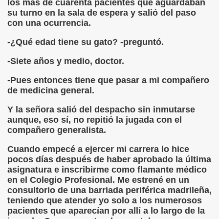
los más de cuarenta pacientes que aguardaban
su turno en la sala de espera y salió del paso
con una ocurrencia.
atí)
-¿Qué edad tiene su gato? -preguntó.
blo Parellada "Melitón González")
-Siete años y medio, doctor.
ca (Fermín Tamayo)
-Pues entonces tiene que pasar a mi compañero
de medicina general.
rda (Autor Descoñocido)
Y la señora salió del despacho sin inmutarse
 (Desconocido)
aunque, eso sí, no repitió la jugada con el
compañero generalista.
ón de Campoamor)
Cuando empecé a ejercer mi carrera lo hice
egario García)
pocos días después de haber aprobado la última
asignatura e inscribirme como flamante médico
i Fontestà)
en el Colegio Profesional. Me estrené en un
consultorio de una barriada periférica madrileña,
teniendo que atender yo solo a los numerosos
pacientes que aparecían por allí a lo largo de la
po