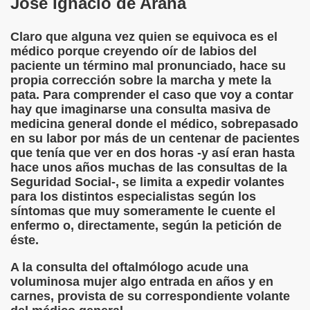
José Ignacio de Arana
rcotangente
Claro que alguna vez quien se equivoca es el
médico porque creyendo oír de labios del
paciente un término mal pronunciado, hace su
propia corrección sobre la marcha y mete la
pata. Para comprender el caso que voy a contar
hay que imaginarse una consulta masiva de
 Archidona (Camilo José Cela)
medicina general donde el médico, sobrepasado
en su labor por más de un centenar de pacientes
ro Español
que tenía que ver en dos horas -y así eran hasta
hace unos años muchas de las consultas de la
ntario de Texto)
Seguridad Social-, se limita a expedir volantes
para los distintos especialistas según los
síntomas que muy someramente le cuente el
enfermo o, directamente, según la petición de
 Gallego)
éste.
Puntuación
A la consulta del oftalmólogo acude una
voluminosa mujer algo entrada en años y en
Fernando Blanco)
carnes, provista de su correspondiente volante