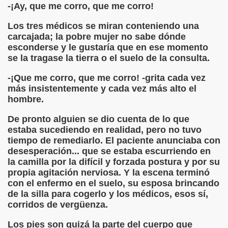
-¡Ay, que me corro, que me corro!
Los tres médicos se miran conteniendo una
carcajada; la pobre mujer no sabe dónde
barta Pose)
esconderse y le gustaría que en ese momento
se la tragase la tierra o el suelo de la consulta.
 de RNE)
-¡Que me corro, que me corro! -grita cada vez
ura (Jorge Llopis)
más insistentemente y cada vez más alto el
hombre.
érrez Jiménez)
De pronto alguien se dio cuenta de lo que
sta de Ella
estaba sucediendo en realidad, pero no tuvo
tiempo de remediarlo. El paciente anunciaba con
 de RNE)
desesperación... que se estaba escurriendo en
la camilla por la difícil y forzada postura y por su
o
propia agitación nerviosa. Y la escena terminó
con el enfermo en el suelo, su esposa brincando
barta Pose)
de la silla para cogerlo y los médicos, esos sí,
corridos de vergüenza.
María Samaniego)
Los pies son quizá la parte del cuerpo que