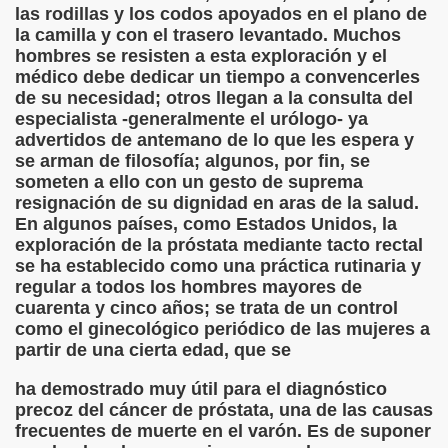
las rodillas y los codos apoyados en el plano de
la camilla y con el trasero levantado. Muchos
5 de RNE, 1993)
hombres se resisten a esta exploración y el
médico debe dedicar un tiempo a convencerles
ri Pierre Cami)
de su necesidad; otros llegan a la consulta del
especialista -generalmente el urólogo- ya
advertidos de antemano de lo que les espera y
se arman de filosofía; algunos, por fin, se
 Asesinato Perfecto
someten a ello con un gesto de suprema
resignación de su dignidad en aras de la salud.
En algunos países, como Estados Unidos, la
exploración de la próstata mediante tacto rectal
se ha establecido como una práctica rutinaria y
regular a todos los hombres mayores de
cuarenta y cinco años; se trata de un control
como el ginecológico periódico de las mujeres a
de una Botella de Chinchón (Adrián López Galiano)
partir de una cierta edad, que se
 de RNE)
ha demostrado muy útil para el diagnóstico
precoz del cáncer de próstata, una de las causas
on Sem Tob, Caricatura (Jorge Llopis)
frecuentes de muerte en el varón. Es de suponer