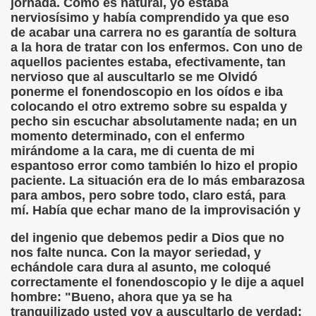
jornada. Como es natural, yo estaba
nerviosísimo y había comprendido ya que eso
de acabar una carrera no es garantía de soltura
a la hora de tratar con los enfermos. Con uno de
to (Desconocido)
aquellos pacientes estaba, efectivamente, tan
nervioso que al auscultarlo se me Olvidó
os Autores)
ponerme el fonendoscopio en los oídos e iba
colocando el otro extremo sobre su espalda y
a de un Río, Soneto (Anónimo)
pecho sin escuchar absolutamente nada; en un
momento determinado, con el enfermo
sconocido)
mirándome a la cara, me di cuenta de mi
espantoso error como también lo hizo el propio
tor Desconocido)
paciente. La situación era de lo más embarazosa
para ambos, pero sobre todo, claro está, para
o y Castellano)
mí. Había que echar mano de la improvisación y
s (Autor, un Pollo Capón)
del ingenio que debemos pedir a Dios que no
nos falte nunca. Con la mayor seriedad, y
 Martínez Valdés, Ludi)
echándole cara dura al asunto, me coloqué
correctamente el fonendoscopio y le dije a aquel
ch (Wenceslao Fernández Flórez)
hombre: "Bueno, ahora que ya se ha
tranquilizado usted voy a auscultarlo de verdad;