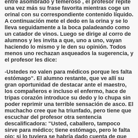
entre asombrado y temeroso , el profesor repite
una vez más su frase favorita mientras coge un
orinal con su correspondiente contenido líquido.
tínez Valdes)
A continuación mete el dedo en la orina y se lo
lleva seguidamente a la boca paladeando como
ajo
un catador de vinos. Luego se dirige al corro de
alumnos y les invita a que, uno a uno, vayan
haciendo lo mismo y le den su opinión. Todos
Juan Eugenio Hartzenbusch)
menos uno rechazan asqueados la sugerencia, y
el profesor les dice:
a del Poema de Mío Cid, Fragmento (Jorge Llopis)
-Ustedes no valen para médicos porque les falta
bula (Cayetano Fernández)
estómago". El alumno restante, que ve allí su
gran oportunidad de destacar ante el maestro,
lopis)
los compañeros e incluso el enfermo, hace de
tripas corazón introduce su dedo y lo chupa sin
as
poder reprimir una terrible sensación de asco. El
muchacho cree que ha triunfado, pero tiene que
ía Samaniego)
escuchar del profesor otra sentencia
descalificadora: "Usted, caballero, tampoco
sirve para médico; tiene estómago, pero le falta
ojo; si lo tuviera se habría dado cuenta de que
 Verdulero (Ventura Pazos)