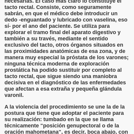
necesarias. El caso más claro lo constituye el
tacto rectal. Consiste, como seguramente
sabrán, en que el médico debe introducir un
ricatura (Jorge Llopis)
dedo -enguantado y lubricado con vaselina, eso
sí- por el ano del paciente. Se utiliza para
explorar el tramo final del aparato digestivo y
también a su través, mediante el sentido
y Supratextualidad en el Directorio Telefónico de la Ciudad 
exclusivo del tacto, otros órganos situados en
las proximidades anatómicas de esa zona, y de
o (Anónimo del Renacimiento Italiano)
manera muy especial la próstata de los varones;
ninguna técnica moderna de exploración
maniego)
prostática ha podido sustituir por completo al
tacto rectal, que sigue siendo una maniobra
s, Fragmento, Caricatura (Jorge Llopis)
decisiva en el diagnóstico de las enfermedades
que afectan a esa extraña y pequeña glándula
os (Aldo Nove)
varonil.
A la violencia del procedimiento se une la de la
río)
postura que tiene que adoptar el paciente para
su realización: tumbado en la que se llama
técnicamente "posición genupectoral o de la
oración mahometana", es decir, boca abajo, con
Caricatura (Jorge Llopis)