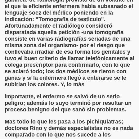
Gato (Agustín Romero Barroso)
el que la eficiente enfermera había subsanado el
lenguaje soez del médico poniendo en la
s (Francisco de Quevedo)
indicación: "Tomografía de testículo".
Afortunadamente el radiólogo consideró
disparatada aquella petición -una tomografía
consiste en varias radiografías seriadas de una
ía (Fermín José Tamayo Pozueta)
misma zona del organismo- por el riesgo que
conllevaba irradiar de esa forma los genitales y
rret Mestre)
tuvo el buen criterio de llamar telefónicamente al
colega prescriptor para confirmarlo, con lo que
se aclaró todo; los dos médicos se rieron con
ganas y si la enfermera llegó a enterarse se le
o en una Empresa
subirían los colores. Y, lo más
importante, el enfermo se salvó de un serio
peligro; además lo suyo terminó por resultar un
ndas? (Pablo Parellada, Melitón González)
proceso benigno del que sanó sin problemas.
Mas todo lo que les pasa a los pichiquiatras;
tico
doctores Rino y demás especialistas no es nada
comparado con lo que nos sucede a los
rsonal que Trabaja y Produce en España