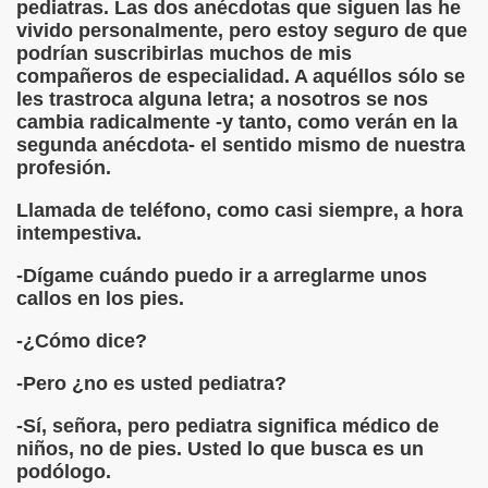
pediatras. Las dos anécdotas que siguen las he
vivido personalmente, pero estoy seguro de que
Desconocido)
podrían suscribirlas muchos de mis
compañeros de especialidad. A aquéllos sólo se
Mariano de la Banda)
les trastroca alguna letra; a nosotros se nos
cambia radicalmente -y tanto, como verán en la
., o lo Que Puede un Chumino
segunda anécdota- el sentido mismo de nuestra
profesión.
Llamada de teléfono, como casi siempre, a hora
intempestiva.
 (Ventura Pazos)
-Dígame cuándo puedo ir a arreglarme unos
callos en los pies.
uardo Alonso)
-¿Cómo dice?
(Anónimo de 1519)
-Pero ¿no es usted pediatra?
me de Pontevedra)
-Sí, señora, pero pediatra significa médico de
niños, no de pies. Usted lo que busca es un
a Cendrero, Queca)
podólogo.