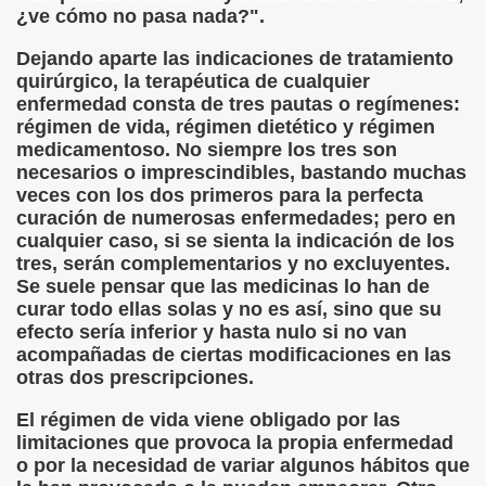
a (Autor Desconocido)
¿ve cómo no pasa nada?".
Dejando aparte las indicaciones de tratamiento
ión (Autor Desconocido)
quirúrgico, la terapéutica de cualquier
enfermedad consta de tres pautas o regímenes:
cido)
régimen de vida, régimen dietético y régimen
medicamentoso. No siempre los tres son
(Defensores del Castellano)
necesarios o imprescindibles, bastando muchas
veces con los dos primeros para la perfecta
 (María del Carmen Ugarte)
curación de numerosas enfermedades; pero en
cualquier caso, si se sienta la indicación de los
e vista (Autor Desconocido)
tres, serán complementarios y no excluyentes.
Se suele pensar que las medicinas lo han de
 Escuela (Autor Desconocido)
curar todo ellas solas y no es así, sino que su
efecto sería inferior y hasta nulo si no van
 Base (Autor Desconocido)
acompañadas de ciertas modificaciones en las
otras dos prescripciones.
 las Matemáticas en España (Autor Desconocido)
El régimen de vida viene obligado por las
r Desconocido)
limitaciones que provoca la propia enfermedad
o por la necesidad de variar algunos hábitos que
a (Autor Desconocido)