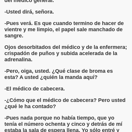
del médico general.
erna)
-Usted dirá, señora.
Giovanni Boccaccio, El Decamerón)
-Pues verá. Es que cuando termino de hacer de
vientre y me limpio, el papel sale manchado de
l Siglo XVII, Anónimo)
sangre.
lde de Favara (Josep Bernat i Baldoví, en valencià)
Ojos desorbitados del médico y de la enfermera;
crispadón de puños y subida acelerada de la
o!
adrenalina.
-Pero, oiga, usted. ¿Qué clase de broma es
esta? A usted ¿quién la manda aquí?
Lola y Viceversa
-El médico de cabecera.
or Lesbianismo
-¿Cómo que el médico de cabecera? Pero usted
as Inquisitoriales, 1599-1712)
¿qué le ha contado?
-Pues nada porque no había tiempo, que yo
to (Alfred de Musset)
tenía el número ochenta y cinco y detrás de mí
estaba la sala de espera llena. Yo sólo entré y
droza)