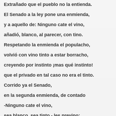
Extrañado que el pueblo no la entienda.
erna)
El Senado a la ley pone una enmienda,
Giovanni Boccaccio, El Decamerón)
y a aquello de: Ninguno cate el vino,
l Siglo XVII, Anónimo)
añadió, blanco, al parecer, con tino.
lde de Favara (Josep Bernat i Baldoví, en valencià)
Respetando la enmienda el populacho,
o!
volvió con vino tinto a estar borracho,
creyendo por instinto ¡mas qué instinto!
Lola y Viceversa
que el privado en tal caso no era el tinto.
or Lesbianismo
Corrido ya el Senado,
as Inquisitoriales, 1599-1712)
en la segunda enmienda, de contado
to (Alfred de Musset)
-Ninguno cate el vino,
droza)
sea blanco, sea tinto,- les previno;