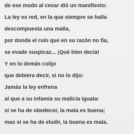
Gato (Agustín Romero Barroso)
de ese modo al cesar dió un manifiesto:
s (Francisco de Quevedo)
La ley es red, en la que siempre se halla
descompuesta una malla,
por donde el ruín que en su razón no fía,
ía (Fermín José Tamayo Pozueta)
se evade suspicaz... ¡Qué bien decía!
rret Mestre)
Y en lo demás colijo
que debiera decir, si no lo dijo:
o en una Empresa
Jamás la ley enfrena
al que a su infamia su malicia iguala:
ndas? (Pablo Parellada, Melitón González)
si se ha de obedecer, la mala es buena;
tico
mas si se ha de eludir, la buena es mala.
rsonal que Trabaja y Produce en España