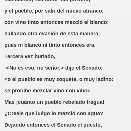
y el pueblo, por salir del nuevo atranco,
(Cecilia Ruiz de Ríos)
con vino tinto entonces mezcló el blanco;
)
hallando otra evasión de esta manera,
pues ni blanco ni tinto entonces era.
n Señor de Puerto Rico (Anónimo)
Tercera vez burlado,
go de las Adivinanzas
-<No es eso, no señor,> dijo el Senado;
del Culo (Francisco de Quevedo)
<o el pueblo es muy zoquete, o muy ladino:
ón, fragmento (Abate de Voisenon)
se prohibe mezclar vino con vino>-
estif de la Bretonne)
Mas ¡cuánto un pueblo rebelado fragua!
 de Mendoza)
¿Creeis que luégo lo mezcló con agua?
ez Valdes)
Dejando entonces el Senado el puesto,