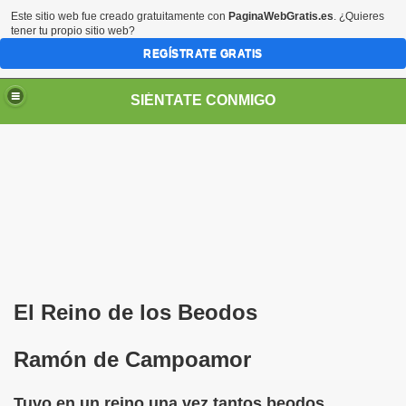
Este sitio web fue creado gratuitamente con
PaginaWebGratis.es
. ¿Quieres
tener tu propio sitio web?
REGÍSTRATE GRATIS
SIÉNTATE CONMIGO
S - SORIA)
El Reino de los Beodos
Ramón de Campoamor
Tuvo en un reino una vez tantos beodos,
no