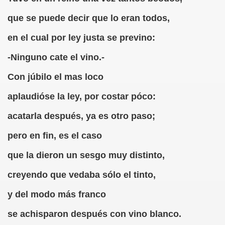
que se puede decir que lo eran todos,
rcotangente
en el cual por ley justa se previno:
-Ninguno cate el vino.-
Con júbilo el mas loco
 Archidona (Camilo José Cela)
aplaudióse la ley, por costar póco:
ro Español
acatarla después, ya es otro paso;
ntario de Texto)
pero en fin, es el caso
que la dieron un sesgo muy distinto,
 Gallego)
creyendo que vedaba sólo el tinto,
Puntuación
y del modo más franco
Fernando Blanco)
se achisparon después con vino blanco.