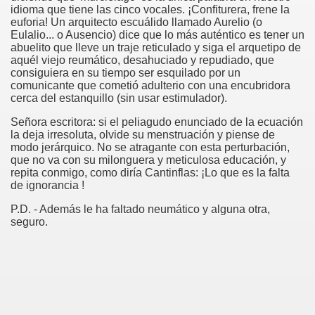
idioma que tiene las cinco vocales. ¡Confiturera, frene la
euforia! Un arquitecto escuálido llamado Aurelio (o
rcotangente
Eulalio... o Ausencio) dice que lo más auténtico es tener un
abuelito que lleve un traje reticulado y siga el arquetipo de
aquél viejo reumático, desahuciado y repudiado, que
consiguiera en su tiempo ser esquilado por un
comunicante que cometió adulterio con una encubridora
cerca del estanquillo (sin usar estimulador).
 Archidona (Camilo José Cela)
Señora escritora: si el peliagudo enunciado de la ecuación
la deja irresoluta, olvide su menstruación y piense de
modo jerárquico. No se atragante con esta perturbación,
ro Español
que no va con su milonguera y meticulosa educación, y
repita conmigo, como diría Cantinflas: ¡Lo que es la falta
ntario de Texto)
de ignorancia !
P.D. - Además le ha faltado neumático y alguna otra,
seguro.
 Gallego)
Puntuación
Fernando Blanco)