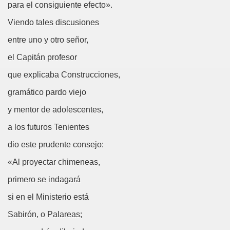
para el consiguiente efecto».
Viendo tales discusiones
tínez Valdes)
entre uno y otro señor,
ajo
el Capitán profesor
que explicaba Construcciones,
Juan Eugenio Hartzenbusch)
gramático pardo viejo
a del Poema de Mío Cid, Fragmento (Jorge Llopis)
y mentor de adolescentes,
bula (Cayetano Fernández)
a los futuros Tenientes
lopis)
dio este prudente consejo:
«Al proyectar chimeneas,
as
primero se indagará
ía Samaniego)
si en el Ministerio está
Sabirón, o Palareas;
 Verdulero (Ventura Pazos)