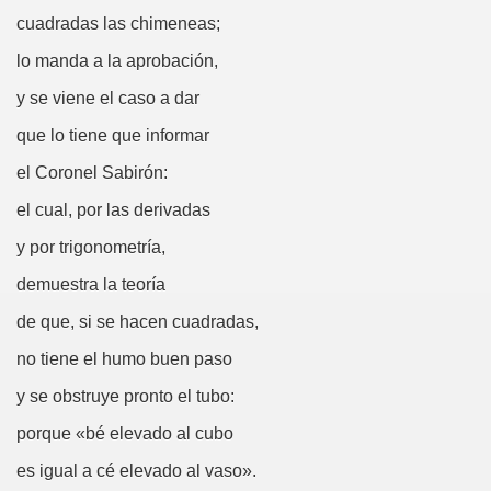
cuadradas las chimeneas;
Desconocido)
lo manda a la aprobación,
Mariano de la Banda)
y se viene el caso a dar
., o lo Que Puede un Chumino
que lo tiene que informar
el Coronel Sabirón:
el cual, por las derivadas
y por trigonometría,
 (Ventura Pazos)
demuestra la teoría
uardo Alonso)
de que, si se hacen cuadradas,
(Anónimo de 1519)
no tiene el humo buen paso
y se obstruye pronto el tubo:
me de Pontevedra)
porque «bé elevado al cubo
a Cendrero, Queca)
es igual a cé elevado al vaso».