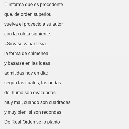
tuto, Romance de Ciego (Fray Josepho)
E informa que es procedente
leland)
que, de orden superior,
vuelva el proyecto a su autor
ace el Mudo..., de El Decamerón (Giovanni Boccaccio)
con la coleta siguiente:
engoitia)
«Sírvase variar Usía
ritor
la forma de chimenea,
 Lobo Feroz
y basarse en las ideas
admitidas hoy en día:
según las cuales, las ondas
del humo son evacuadas
ego)
muy mal, cuando son cuadradas
y muy bien, si son redondas.
De Real Orden se lo planto