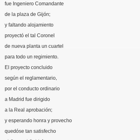
fue Ingeniero Comandante
rcotangente
de la plaza de Gijón;
y faltando alojamiento
proyectó el tal Coronel
de nueva planta un cuartel
 Archidona (Camilo José Cela)
para todo un regimiento.
ro Español
El proyecto concluido
según el reglamentario,
ntario de Texto)
por el conducto ordinario
a Madrid fue dirigido
 Gallego)
a la Real aprobación;
Puntuación
y esperando honra y provecho
quedóse tan satisfecho
Fernando Blanco)