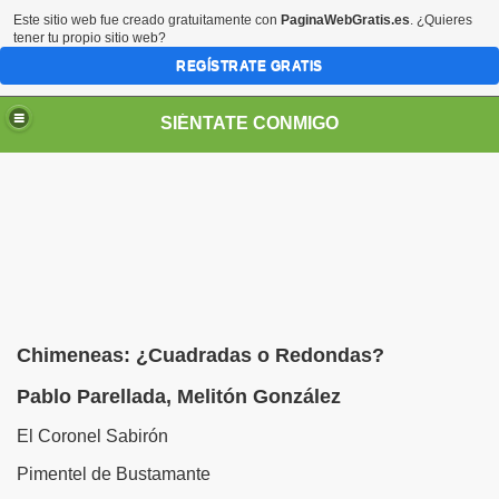
Este sitio web fue creado gratuitamente con
PaginaWebGratis.es
. ¿Quieres
tener tu propio sitio web?
REGÍSTRATE GRATIS
SIÉNTATE CONMIGO
S - SORIA)
Chimeneas: ¿Cuadradas o Redondas?
Pablo Parellada, Melitón González
El Coronel Sabirón
Pimentel de Bustamante
no