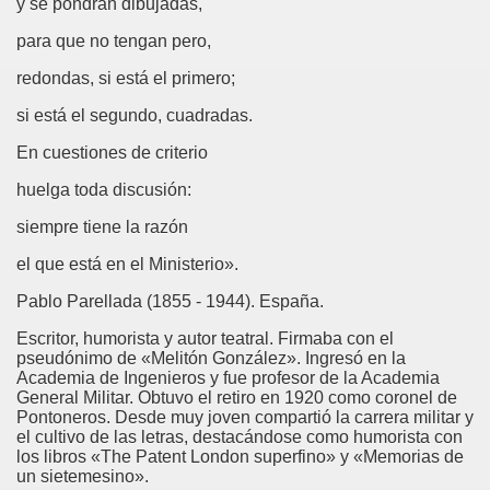
y se pondrán dibujadas,
para que no tengan pero,
own)
redondas, si está el primero;
iego)
si está el segundo, cuadradas.
ricatura (Jorge Llopis)
En cuestiones de criterio
huelga toda discusión:
siempre tiene la razón
el que está en el Ministerio».
Pablo Parellada (1855 - 1944). España.
 MBA
Escritor, humorista y autor teatral. Firmaba con el
pseudónimo de «Melitón González». Ingresó en la
tribuido a Camilo José Cela)
Academia de Ingenieros y fue profesor de la Academia
General Militar. Obtuvo el retiro en 1920 como coronel de
Pontoneros. Desde muy joven compartió la carrera militar y
el cultivo de las letras, destacándose como humorista con
los libros «The Patent London superfino» y «Memorias de
án Casciari)
un sietemesino».