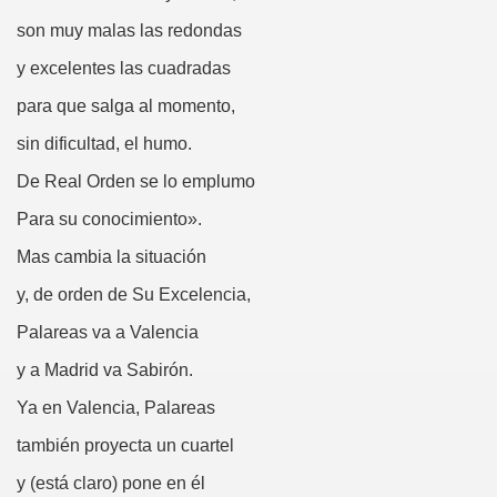
Gato (Agustín Romero Barroso)
son muy malas las redondas
s (Francisco de Quevedo)
y excelentes las cuadradas
para que salga al momento,
sin dificultad, el humo.
ía (Fermín José Tamayo Pozueta)
De Real Orden se lo emplumo
rret Mestre)
Para su conocimiento».
Mas cambia la situación
y, de orden de Su Excelencia,
o en una Empresa
Palareas va a Valencia
y a Madrid va Sabirón.
ndas? (Pablo Parellada, Melitón González)
Ya en Valencia, Palareas
tico
también proyecta un cuartel
rsonal que Trabaja y Produce en España
y (está claro) pone en él