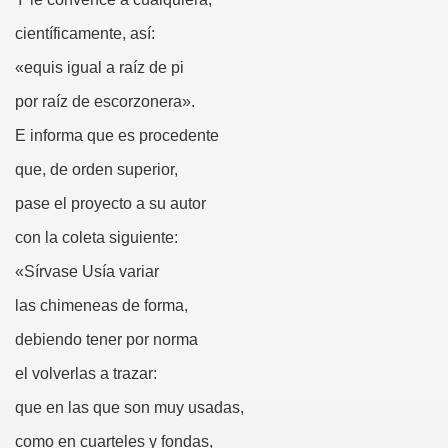
científicamente, así:
(Cecilia Ruiz de Ríos)
«equis igual a raíz de pi
)
por raíz de escorzonera».
E informa que es procedente
n Señor de Puerto Rico (Anónimo)
que, de orden superior,
pase el proyecto a su autor
go de las Adivinanzas
con la coleta siguiente:
del Culo (Francisco de Quevedo)
«Sírvase Usía variar
ón, fragmento (Abate de Voisenon)
las chimeneas de forma,
estif de la Bretonne)
debiendo tener por norma
el volverlas a trazar:
 de Mendoza)
que en las que son muy usadas,
ez Valdes)
como en cuarteles y fondas,