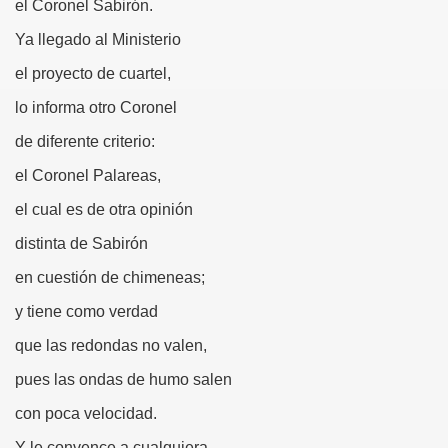
el Coronel Sabirón.
erna)
Ya llegado al Ministerio
Giovanni Boccaccio, El Decamerón)
el proyecto de cuartel,
l Siglo XVII, Anónimo)
lo informa otro Coronel
de diferente criterio:
lde de Favara (Josep Bernat i Baldoví, en valencià)
el Coronel Palareas,
o!
el cual es de otra opinión
distinta de Sabirón
Lola y Viceversa
en cuestión de chimeneas;
y tiene como verdad
or Lesbianismo
que las redondas no valen,
as Inquisitoriales, 1599-1712)
pues las ondas de humo salen
to (Alfred de Musset)
con poca velocidad.
droza)
Y le convence a cualquiera,