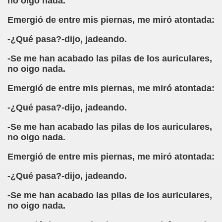
no oigo nada.
Gato (Agustín Romero Barroso)
Emergió de entre mis piernas, me miró atontada:
s (Francisco de Quevedo)
-¿Qué pasa?-dijo, jadeando.
-Se me han acabado las pilas de los auriculares,
no oigo nada.
ía (Fermín José Tamayo Pozueta)
Emergió de entre mis piernas, me miró atontada:
rret Mestre)
-¿Qué pasa?-dijo, jadeando.
-Se me han acabado las pilas de los auriculares,
o en una Empresa
no oigo nada.
Emergió de entre mis piernas, me miró atontada:
ndas? (Pablo Parellada, Melitón González)
-¿Qué pasa?-dijo, jadeando.
-Se me han acabado las pilas de los auriculares,
tico
no oigo nada.
rsonal que Trabaja y Produce en España