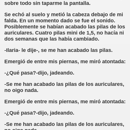
sobre todo sin taparme la pantalla.
(Cecilia Ruiz de Ríos)
Se echó al suelo y metió la cabeza debajo de mi
falda. En un momento dado se fue el sonido.
)
Posiblemente se habían acabado las pilas de los
auriculares. Cuatro pilas mini de 1,5, no hacía ni
dos semanas que las había cambiado.
n Señor de Puerto Rico (Anónimo)
-Ilaria- le dije-, se me han acabado las pilas.
go de las Adivinanzas
Emergió de entre mis piernas, me miró atontada:
del Culo (Francisco de Quevedo)
-¿Qué pasa?-dijo, jadeando.
-Se me han acabado las pilas de los auriculares,
ón, fragmento (Abate de Voisenon)
no oigo nada.
estif de la Bretonne)
Emergió de entre mis piernas, me miró atontada:
 de Mendoza)
-¿Qué pasa?-dijo, jadeando.
ez Valdes)
-Se me han acabado las pilas de los auriculares,