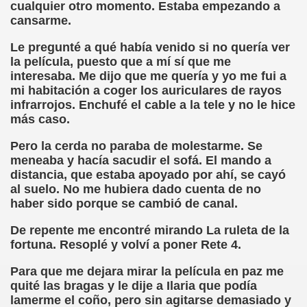
cualquier otro momento. Estaba empezando a
erna)
cansarme.
Giovanni Boccaccio, El Decamerón)
Le pregunté a qué había venido si no quería ver
la película, puesto que a mí sí que me
l Siglo XVII, Anónimo)
interesaba. Me dijo que me quería y yo me fui a
mi habitación a coger los auriculares de rayos
lde de Favara (Josep Bernat i Baldoví, en valencià)
infrarrojos. Enchufé el cable a la tele y no le hice
más caso.
o!
Pero la cerda no paraba de molestarme. Se
meneaba y hacía sacudir el sofá. El mando a
distancia, que estaba apoyado por ahí, se cayó
Lola y Viceversa
al suelo. No me hubiera dado cuenta de no
haber sido porque se cambió de canal.
or Lesbianismo
De repente me encontré mirando La ruleta de la
fortuna. Resoplé y volví a poner Rete 4.
as Inquisitoriales, 1599-1712)
Para que me dejara mirar la película en paz me
to (Alfred de Musset)
quité las bragas y le dije a Ilaria que podía
lamerme el coño, pero sin agitarse demasiado y
droza)