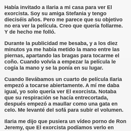
Había invitado a Ilaria a mi casa para ver El
rcotangente
exorcista. Soy su amiga Stefania y tengo
dieciséis años. Pero me parece que su objetivo
no era ver la película. Creo que quería follarme.
Y de hecho me folló.
Durante la publicidad me besaba, y a los diez
minutos ya me había metido la mano entre las
 Archidona (Camilo José Cela)
piernas, apartando las bragas para tocarme el
coño. Cuando volvía a empezar la película le
ro Español
cogía la mano y se la ponía en su lugar.
ntario de Texto)
Cuando llevábamos un cuarto de película Ilaria
empezó a tocarse abiertamente. A mí me daba
igual, yo solo quería ver El exorcista. Notaba
que su respiración se hacía entrecortada,
 Gallego)
después empezó a maullar como una gata en
celo. Me levanté del sofá para subir el volumen.
Puntuación
Ilaria me dijo que pusiera un vídeo porno de Ron
Fernando Blanco)
Jeremy, que El exorcista podíamos verlo en