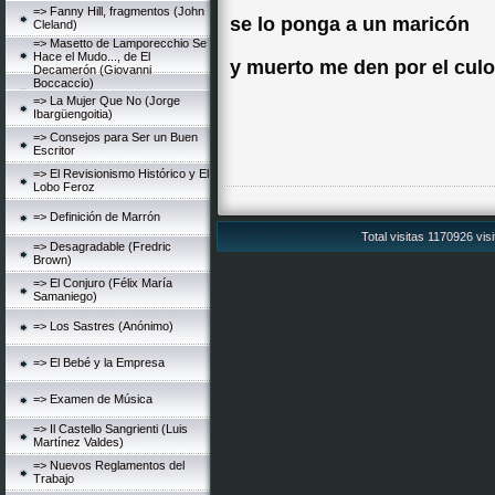
=> Fanny Hill, fragmentos (John
se lo ponga a un maricón
Cleland)
=> Masetto de Lamporecchio Se
Hace el Mudo..., de El
y muerto me den por el culo
Decamerón (Giovanni
Boccaccio)
=> La Mujer Que No (Jorge
Ibargüengoitia)
=> Consejos para Ser un Buen
Escritor
=> El Revisionismo Histórico y El
Lobo Feroz
=> Definición de Marrón
Total visitas 1170926 vis
=> Desagradable (Fredric
Brown)
=> El Conjuro (Félix María
Samaniego)
=> Los Sastres (Anónimo)
=> El Bebé y la Empresa
=> Examen de Música
=> Il Castello Sangrienti (Luis
Martínez Valdes)
=> Nuevos Reglamentos del
Trabajo