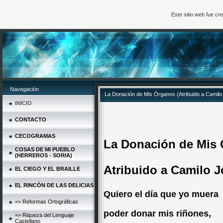
Este sitio web fue c
Navegación
La Donación de Mis Órganos (Atribuido a Camilo
INICIO
CONTACTO
CECOGRAMAS
La Donación de Mis 
COSAS DE MI PUEBLO
(HERREROS - SORIA)
Atribuido a Camilo J
EL CIEGO Y EL BRAILLE
EL RINCÓN DE LAS DELICIAS
Quiero el día que yo muera
=> Reformas Ortográficas
poder donar mis riñones,
=> Riqueza del Lenguaje
Castellano