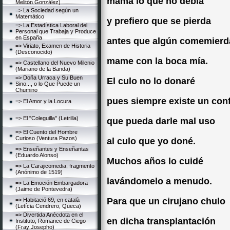
mama lo que no debía
Melitón González)
=> La Sociedad según un
Matemático
y prefiero que se pierda
=> La Estadística Laboral del
Personal que Trabaja y Produce
en España
antes que algún comemierd
=> Viriato, Examen de Historia
(Desconocido)
mame con la boca mía.
=> Castellano del Nuevo Milenio
(Mariano de la Banda)
=> Doña Urraca y Su Buen
El culo no lo donaré
Sino..., o lo Que Puede un
Chumino
pues siempre existe un con
=> El Amor y la Locura
=> El "Coleguilla" (Letrilla)
que pueda darle mal uso
=> El Cuento del Hombre
Curioso (Ventura Pazos)
al culo que yo doné.
=> Enseñantes y Enseñantas
(Eduardo Alonso)
Muchos años lo cuidé
=> La Carajicomedia, fragmento
(Anónimo de 1519)
lavándomelo a menudo.
=> La Emoción Embargadora
(Jaime de Pontevedra)
Para que un cirujano chulo
=> Habitació 69, en català
(Letícia Cendrero, Queca)
=> Divertida Anécdota en el
en dicha transplantación
Instituto, Romance de Ciego
(Fray Josepho)