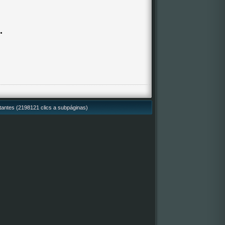
.
itantes (2198121 clics a subpáginas)