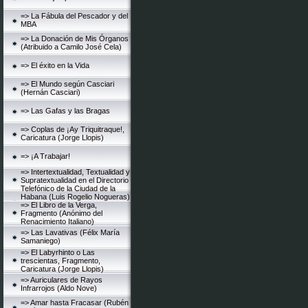
=> La Fábula del Pescador y del
MBA
=> La Donación de Mis Órganos
(Atribuido a Camilo José Cela)
=> El éxito en la Vida
=> El Mundo según Casciari
(Hernán Casciari)
=> Las Gafas y las Bragas
=> Coplas de ¡Ay Triquitraque!,
Caricatura (Jorge Llopis)
=> ¡A Trabajar!
=> Intertextualidad, Textualidad y
Supratextualidad en el Directorio
Telefónico de la Ciudad de la
Habana (Luis Rogelio Nogueras)
=> El Libro de la Verga,
Fragmento (Anónimo del
Renacimiento Italiano)
=> Las Lavativas (Félix María
Samaniego)
=> El Labyrhinto o Las
trescientas, Fragmento,
Caricatura (Jorge Llopis)
=> Auriculares de Rayos
Infrarrojos (Aldo Nove)
=> Amar hasta Fracasar (Rubén