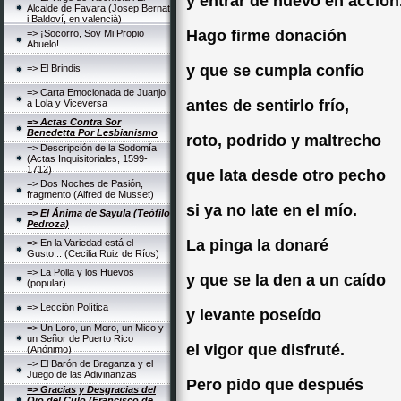
y entrar de nuevo en acción
Alcalde de Favara (Josep Bernat
i Baldoví, en valencià)
Hago firme donación
=> ¡Socorro, Soy Mi Propio
Abuelo!
y que se cumpla confío
=> El Brindis
=> Carta Emocionada de Juanjo
antes de sentirlo frío,
a Lola y Viceversa
=> Actas Contra Sor
Benedetta Por Lesbianismo
roto, podrido y maltrecho
=> Descripción de la Sodomía
(Actas Inquisitoriales, 1599-
1712)
que lata desde otro pecho
=> Dos Noches de Pasión,
fragmento (Alfred de Musset)
si ya no late en el mío.
=> El Ánima de Sayula (Teófilo
Pedroza)
La pinga la donaré
=> En la Variedad está el
Gusto... (Cecilia Ruiz de Ríos)
=> La Polla y los Huevos
y que se la den a un caído
(popular)
=> Lección Política
y levante poseído
=> Un Loro, un Moro, un Mico y
un Señor de Puerto Rico
el vigor que disfruté.
(Anónimo)
=> El Barón de Braganza y el
Juego de las Adivinanzas
Pero pido que después
=> Gracias y Desgracias del
Ojo del Culo (Francisco de