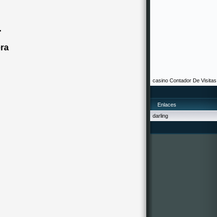
.
era
casino
Contador De Visitas
Enlaces
darling