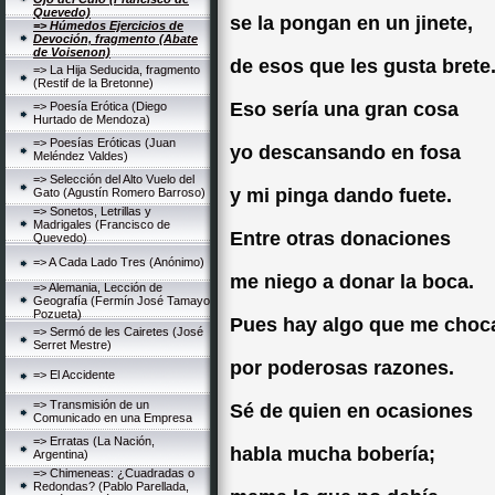
Quevedo)
se la pongan en un jinete,
=> Húmedos Ejercicios de
Devoción, fragmento (Abate
de Voisenon)
de esos que les gusta brete
=> La Hija Seducida, fragmento
(Restif de la Bretonne)
Eso sería una gran cosa
=> Poesía Erótica (Diego
Hurtado de Mendoza)
=> Poesías Eróticas (Juan
yo descansando en fosa
Meléndez Valdes)
=> Selección del Alto Vuelo del
y mi pinga dando fuete.
Gato (Agustín Romero Barroso)
=> Sonetos, Letrillas y
Madrigales (Francisco de
Entre otras donaciones
Quevedo)
=> A Cada Lado Tres (Anónimo)
me niego a donar la boca.
=> Alemania, Lección de
Geografía (Fermín José Tamayo
Pozueta)
Pues hay algo que me choc
=> Sermó de les Cairetes (José
Serret Mestre)
por poderosas razones.
=> El Accidente
=> Transmisión de un
Sé de quien en ocasiones
Comunicado en una Empresa
=> Erratas (La Nación,
habla mucha bobería;
Argentina)
=> Chimeneas: ¿Cuadradas o
Redondas? (Pablo Parellada,