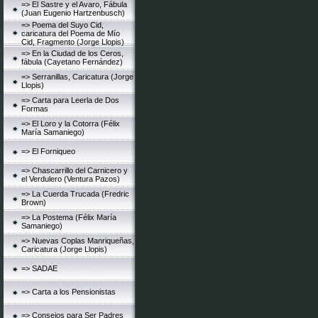
=> El Sastre y el Avaro, Fábula
(Juan Eugenio Hartzenbusch)
=> Poema del Suyo Cid,
caricatura del Poema de Mío
Cid, Fragmento (Jorge Llopis)
=> En la Ciudad de los Ceros,
fábula (Cayetano Fernández)
=> Serranillas, Caricatura (Jorge
Llopis)
=> Carta para Leerla de Dos
Formas
=> El Loro y la Cotorra (Félix
María Samaniego)
=> El Forniqueo
=> Chascarrillo del Carnicero y
el Verdulero (Ventura Pazos)
=> La Cuerda Trucada (Fredric
Brown)
=> La Postema (Félix María
Samaniego)
=> Nuevas Coplas Manriqueñas,
Caricatura (Jorge Llopis)
=> SADAE
=> Carta a los Pensionistas
=> Consejos para Ser Padres