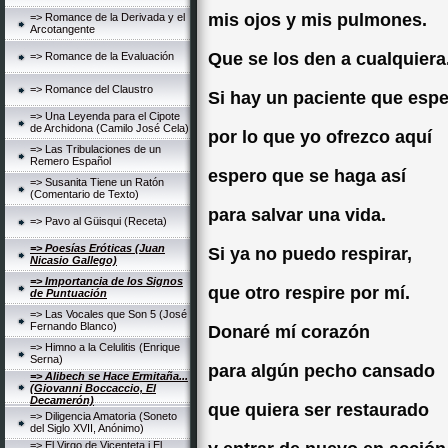
mis ojos y mis pulmones.
=> Romance de la Derivada y el
Arcotangente
Que se los den a cualquiera
=> Romance de la Evaluación
=> Romance del Claustro
Si hay un paciente que esp
=> Una Leyenda para el Cipote
de Archidona (Camilo José Cela)
por lo que yo ofrezco aquí
=> Las Tribulaciones de un
Remero Español
espero que se haga así
=> Susanita Tiene un Ratón
(Comentario de Texto)
para salvar una vida.
=> Pavo al Güisqui (Receta)
=> Poesías Eróticas (Juan
Si ya no puedo respirar,
Nicasio Gallego)
=> Importancia de los Signos
que otro respire por mí.
de Puntuación
=> Las Vocales que Son 5 (José
Fernando Blanco)
Donaré mí corazón
=> Himno a la Celulitis (Enrique
Serna)
para algún pecho cansado
=> Alibech se Hace Ermitaña...
(Giovanni Boccaccio, El
Decamerón)
que quiera ser restaurado
=> Diligencia Amatoria (Soneto
del Siglo XVII, Anónimo)
=> El Virgo de Vicenteta i El