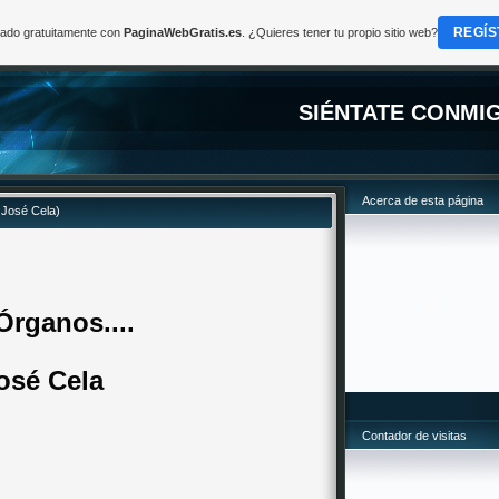
REGÍS
reado gratuitamente con
PaginaWebGratis.es
. ¿Quieres tener tu propio sitio web?
SIÉNTATE CONMI
Acerca de esta página
 José Cela)
Órganos....
osé Cela
Contador de visitas