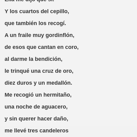
Y los cuartos del cepillo,
5 de RNE, 1993)
que también los recogí.
ri Pierre Cami)
A un fraile muy gordinflón,
de esos que cantan en coro,
 Asesinato Perfecto
al darme la bendición,
le trinqué una cruz de oro,
diez duros y un medallón.
Me recogió un hermitaño,
de una Botella de Chinchón (Adrián López Galiano)
una noche de aguacero,
 de RNE)
y sin querer hacer daño,
on Sem Tob, Caricatura (Jorge Llopis)
me llevé tres candeleros