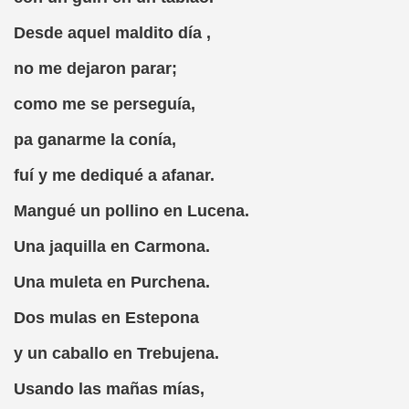
Desde aquel maldito día ,
own)
no me dejaron parar;
iego)
como me se perseguía,
ricatura (Jorge Llopis)
pa ganarme la conía,
fuí y me dediqué a afanar.
Mangué un pollino en Lucena.
Una jaquilla en Carmona.
 MBA
Una muleta en Purchena.
tribuido a Camilo José Cela)
Dos mulas en Estepona
y un caballo en Trebujena.
án Casciari)
Usando las mañas mías,