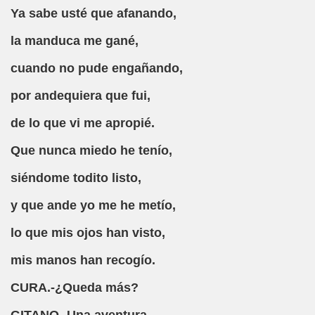
ido)
Ya sabe usté que afanando,
ona, Caricatura (Jorge Llopis)
la manduca me gané,
cuando no pude engañando,
o)
por andequiera que fui,
de lo que vi me apropié.
s (José Ignacio de Arana)
Que nunca miedo he tenío,
os Queridos Reyes Magos (Desconocido)
siéndome todito listo,
ique Labarta Pose)
y que ande yo me he metío,
nocido)
lo que mis ojos han visto,
s (Desconocido)
mis manos han recogío.
CURA.-¿Queda más?