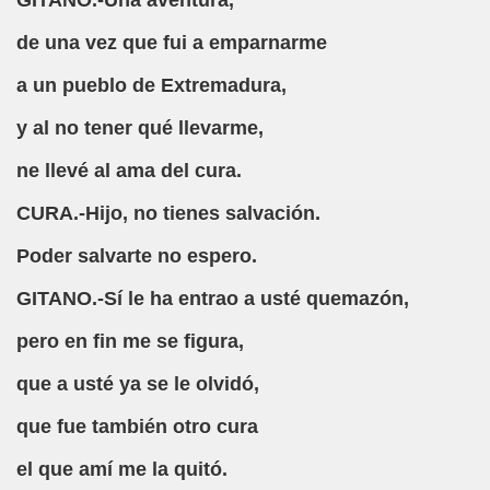
GITANO.-Una aventura,
(Versión Inacabada de Cibercerdo, Periódico Irreverente y 
de una vez que fui a emparnarme
ra (Jorge Llopis)
a un pueblo de Extremadura,
, un Poco de Gramática (Desconocido)
y al no tener qué llevarme,
rios Autores)
ne llevé al ama del cura.
s por CEP)
CURA.-Hijo, no tienes salvación.
Poder salvarte no espero.
GITANO.-Sí le ha entrao a usté quemazón,
pero en fin me se figura,
a Samaniego)
que a usté ya se le olvidó,
ricatura (Jorge Llopis)
que fue también otro cura
era)
el que amí me la quitó.
oñocido)