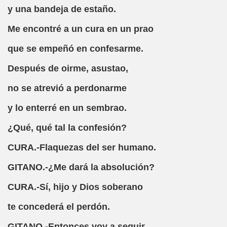
María Samaniego)
y una bandeja de estaño.
te
Me encontré a un cura en un prao
que se empeñó en confesarme.
Después de oirme, asustao,
 de RNE)
no se atrevió a perdonarme
nformático
y lo enterré en un sembrao.
 Pose)
¿Qué, qué tal la confesión?
.Ž(Ángel Martín-Blas)
CURA.-Flaquezas del ser humano.
l Martín-Blas)
GITANO.-¿Me dará la absolución?
CURA.-Sí, hijo y Dios soberano
te concederá el perdón.
niego)
GITANO.-Entonces voy a seguir.