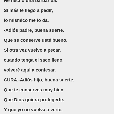
He hecho una barbaridá.
a (Autor Desconocido)
Si más le llego a pedir,
ión (Autor Desconocido)
lo mismico me lo da.
cido)
-Adiós padre, buena suerte.
(Defensores del Castellano)
Que se conserve usté bueno.
 (María del Carmen Ugarte)
Si otra vez vuelvo a pecar,
e vista (Autor Desconocido)
cuando tenga el saco lleno,
 Escuela (Autor Desconocido)
volveré aquí a confesar.
 Base (Autor Desconocido)
CURA.-Adiós hijo, buena suerte.
 las Matemáticas en España (Autor Desconocido)
Que te conserves muy bien.
Que Dios quiera protegerte.
r Desconocido)
Y que yo no vuelva a verte,
a (Autor Desconocido)