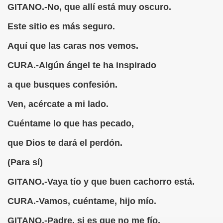
GITANO.-No, que allí está muy oscuro.
(Cecilia Ruiz de Ríos)
Este sitio es más seguro.
)
Aquí que las caras nos vemos.
CURA.-Algún ángel te ha inspirado
n Señor de Puerto Rico (Anónimo)
a que busques confesión.
go de las Adivinanzas
Ven, acércate a mi lado.
Cuéntame lo que has pecado,
del Culo (Francisco de Quevedo)
que Dios te dará el perdón.
ón, fragmento (Abate de Voisenon)
(Para sí)
estif de la Bretonne)
GITANO.-Vaya tío y que buen cachorro está.
 de Mendoza)
CURA.-Vamos, cuéntame, hijo mío.
ez Valdes)
GITANO.-Padre, si es que no me fío,