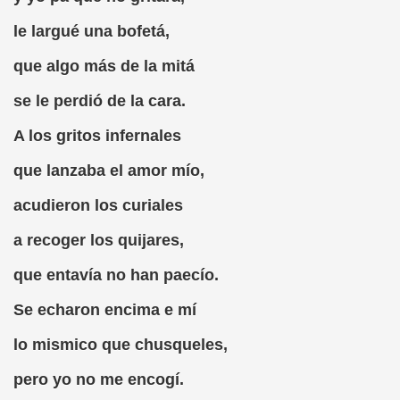
tuto, Romance de Ciego (Fray Josepho)
le largué una bofetá,
leland)
que algo más de la mitá
ace el Mudo..., de El Decamerón (Giovanni Boccaccio)
se le perdió de la cara.
engoitia)
A los gritos infernales
ritor
que lanzaba el amor mío,
 Lobo Feroz
acudieron los curiales
a recoger los quijares,
que entavía no han paecío.
ego)
Se echaron encima e mí
lo mismico que chusqueles,
pero yo no me encogí.