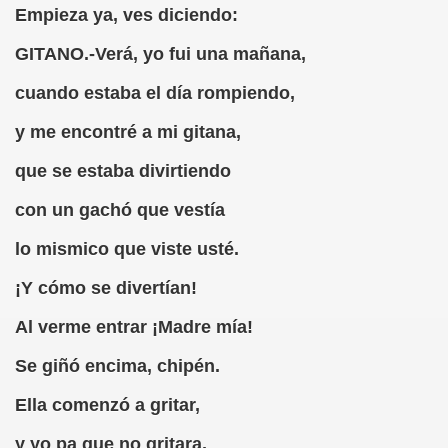
Empieza ya, ves diciendo:
Desconocido)
GITANO.-Verá, yo fui una mañana,
Mariano de la Banda)
cuando estaba el día rompiendo,
., o lo Que Puede un Chumino
y me encontré a mi gitana,
que se estaba divirtiendo
con un gachó que vestía
 (Ventura Pazos)
lo mismico que viste usté.
uardo Alonso)
¡Y cómo se divertían!
Al verme entrar ¡Madre mía!
(Anónimo de 1519)
Se giñó encima, chipén.
me de Pontevedra)
Ella comenzó a gritar,
a Cendrero, Queca)
y yo pa que no gritara,