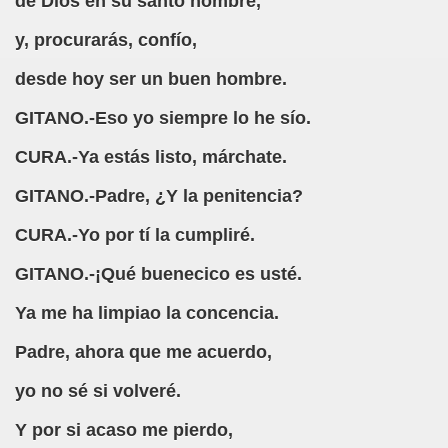
de Dios en su santo nombre,
y, procurarás, confío,
atí)
desde hoy ser un buen hombre.
blo Parellada "Melitón González")
GITANO.-Eso yo siempre lo he sío.
ca (Fermín Tamayo)
CURA.-Ya estás listo, márchate.
rda (Autor Descoñocido)
GITANO.-Padre, ¿Y la penitencia?
 (Desconocido)
CURA.-Yo por tí la cumpliré.
ón de Campoamor)
GITANO.-¡Qué buenecico es usté.
Ya me ha limpiao la concencia.
egario García)
Padre, ahora que me acuerdo,
i Fontestà)
yo no sé si volveré.
Y por si acaso me pierdo,
po