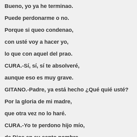
Bueno, yo ya he terminao.
Puede perdonarme o no.
Porque si queo condenao,
cido)
con usté voy a hacer yo,
Josep Maria de Sagarra)
lo que con aquel del prao.
ía Fernández)
CURA.-Sí, sí, sí te absolveré,
aunque eso es muy grave.
ela María Falocco)
GITANO.-Padre, ya está hecho ¿Qué quié usté?
pular)
Por la gloria de mi madre,
io García Fernández)
que otra vez no lo haré.
 (Daniel Samper Pizano)
CURA.-Yo te perdono hijo mío,