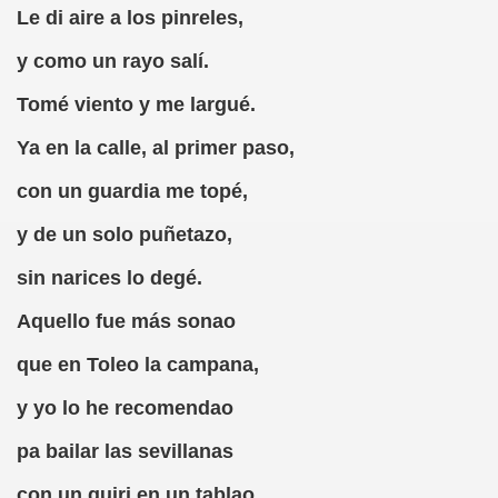
Le di aire a los pinreles,
y como un rayo salí.
tínez Valdes)
Tomé viento y me largué.
ajo
Ya en la calle, al primer paso,
Juan Eugenio Hartzenbusch)
con un guardia me topé,
a del Poema de Mío Cid, Fragmento (Jorge Llopis)
y de un solo puñetazo,
bula (Cayetano Fernández)
sin narices lo degé.
lopis)
Aquello fue más sonao
as
que en Toleo la campana,
ía Samaniego)
y yo lo he recomendao
pa bailar las sevillanas
con un guiri en un tablao.
 Verdulero (Ventura Pazos)