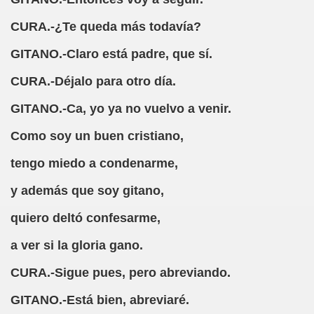
CURA.-¿Te queda más todavía?
barta Pose)
GITANO.-Claro está padre, que sí.
 de RNE)
CURA.-Déjalo para otro día.
GITANO.-Ca, yo ya no vuelvo a venir.
ura (Jorge Llopis)
Como soy un buen cristiano,
érrez Jiménez)
tengo miedo a condenarme,
sta de Ella
y además que soy gitano,
 de RNE)
quiero deltó confesarme,
o
a ver si la gloria gano.
barta Pose)
CURA.-Sigue pues, pero abreviando.
María Samaniego)
GITANO.-Está bien, abreviaré.