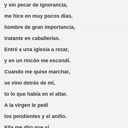
y sin pecar de ignorancia,
me hice en muy pocos días,
ricatura (Jorge Llopis)
hombre de gran importancia,
tratante en caballerías.
y Supratextualidad en el Directorio Telefónico de la Ciudad 
Entré a una iglesia a rezar,
o (Anónimo del Renacimiento Italiano)
y en un rincón me escondí.
maniego)
Cuando me quise marchar,
s, Fragmento, Caricatura (Jorge Llopis)
se vino detrás de mí,
os (Aldo Nove)
to lo que había en el altar.
río)
A la virgen le pedí
los pendientes y el anillo.
Caricatura (Jorge Llopis)
Ella me dijo que sí.