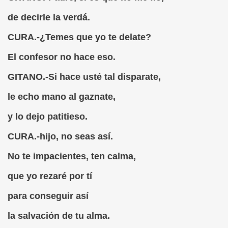
Gato (Agustín Romero Barroso)
de decirle la verdá.
s (Francisco de Quevedo)
CURA.-¿Temes que yo te delate?
El confesor no hace eso.
ía (Fermín José Tamayo Pozueta)
GITANO.-Si hace usté tal disparate,
rret Mestre)
le echo mano al gaznate,
y lo dejo patitieso.
o en una Empresa
CURA.-hijo, no seas así.
No te impacientes, ten calma,
que yo rezaré por tí
ndas? (Pablo Parellada, Melitón González)
para conseguir así
tico
la salvación de tu alma.
rsonal que Trabaja y Produce en España