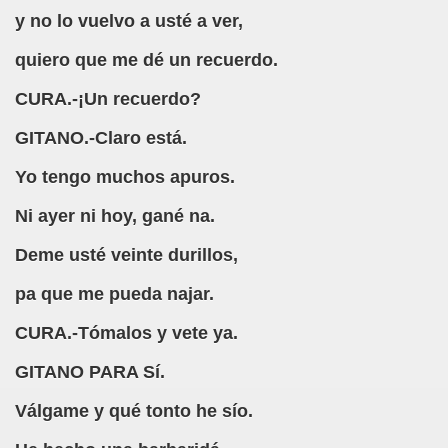
y no lo vuelvo a usté a ver,
quiero que me dé un recuerdo.
to (Desconocido)
CURA.-¡Un recuerdo?
os Autores)
GITANO.-Claro está.
a de un Río, Soneto (Anónimo)
Yo tengo muchos apuros.
sconocido)
Ni ayer ni hoy, gané na.
tor Desconocido)
Deme usté veinte durillos,
o y Castellano)
pa que me pueda najar.
CURA.-Tómalos y vete ya.
s (Autor, un Pollo Capón)
GITANO PARA Sí.
 Martínez Valdés, Ludi)
Válgame y qué tonto he sío.
ch (Wenceslao Fernández Flórez)