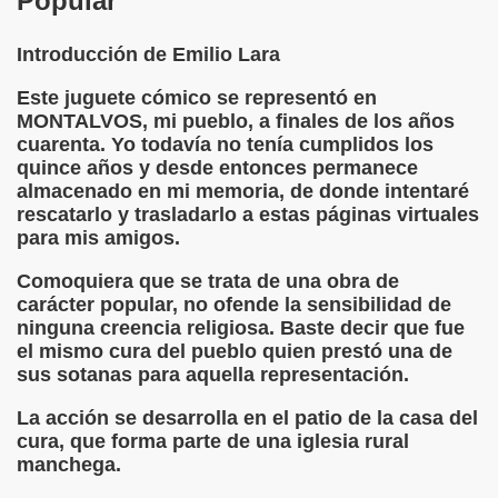
Popular
rcotangente
Introducción de Emilio Lara
Este juguete cómico se representó en
MONTALVOS, mi pueblo, a finales de los años
cuarenta. Yo todavía no tenía cumplidos los
quince años y desde entonces permanece
 Archidona (Camilo José Cela)
almacenado en mi memoria, de donde intentaré
rescatarlo y trasladarlo a estas páginas virtuales
ro Español
para mis amigos.
Comoquiera que se trata de una obra de
ntario de Texto)
carácter popular, no ofende la sensibilidad de
ninguna creencia religiosa. Baste decir que fue
el mismo cura del pueblo quien prestó una de
sus sotanas para aquella representación.
 Gallego)
La acción se desarrolla en el patio de la casa del
Puntuación
cura, que forma parte de una iglesia rural
manchega.
Fernando Blanco)