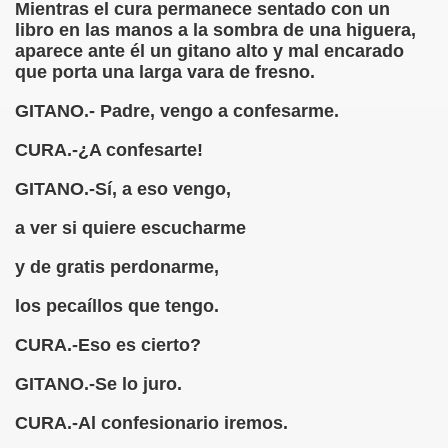
Mientras el cura permanece sentado con un
erna)
libro en las manos a la sombra de una higuera,
aparece ante él un gitano alto y mal encarado
Giovanni Boccaccio, El Decamerón)
que porta una larga vara de fresno.
l Siglo XVII, Anónimo)
GITANO.- Padre, vengo a confesarme.
lde de Favara (Josep Bernat i Baldoví, en valencià)
CURA.-¿A confesarte!
o!
GITANO.-Sí, a eso vengo,
a ver si quiere escucharme
y de gratis perdonarme,
Lola y Viceversa
los pecaíllos que tengo.
or Lesbianismo
CURA.-Eso es cierto?
as Inquisitoriales, 1599-1712)
GITANO.-Se lo juro.
to (Alfred de Musset)
CURA.-Al confesionario iremos.
droza)