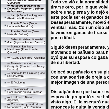
Todo volvió a la normalidad
Quevedo)
=> Húmedos Ejercicios de
tirarse otro, por lo que vol
Devoción, fragmento (Abate
sobre una pierna y lo dejó es
de Voisenon)
=> La Hija Seducida, fragmento
este podía ser el ganador d
(Restif de la Bretonne)
Desesperadamente, movió el
=> Poesía Erótica (Diego
Hurtado de Mendoza)
ventilar más. Con un oído at
=> Poesías Eróticas (Juan
le vinieron ganas de tirarse
Meléndez Valdes)
puso difícil.
=> Selección del Alto Vuelo del
Gato (Agustín Romero Barroso)
Siguió desesperadamente, y
=> Sonetos, Letrillas y
Madrigales (Francisco de
moviendo el pañuelo para h
Quevedo)
oyó que su esposa colgaba el
=> A Cada Lado Tres (Anónimo)
de su libertad.
=> Alemania, Lección de
Geografía (Fermín José Tamayo
Pozueta)
Colocó su pañuelo en su pi
=> Sermó de les Cairetes (José
Serret Mestre)
con una sonrisa de oreja a o
mejor imagen de una person
=> El Accidente
=> Transmisión de un
Disculpándose por haber est
Comunicado en una Empresa
esposa le preguntó si se ha
=> Erratas (La Nación,
Argentina)
visto algo. El le aseguró qu
=> Chimeneas: ¿Cuadradas o
entonces le quita la venda de
Redondas? (Pablo Parellada,