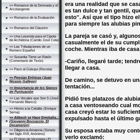
era una realidad que se casa
=> Romance de la Derivada y el
Arcotangente
es tan dulce y tan gentil, 
esto". Así que el tipo hizo 
=> Romance de la Evaluación
para siempre las alubias pin
=> Romance del Claustro
La pareja se casó y, alguno
=> Una Leyenda para el Cipote
de Archidona (Camilo José Cela)
casualmente el de su cumpl
=> Las Tribulaciones de un
coche. Mientras iba de casa 
Remero Español
=> Susanita Tiene un Ratón
-Cariño, llegaré tarde; tend
(Comentario de Texto)
llegar a casa.
=> Pavo al Güisqui (Receta)
=> Poesías Eróticas (Juan
De camino, se detuvo en una 
Nicasio Gallego)
tentación...
=> Importancia de los Signos
de Puntuación
Pidió tres platazos de alubi
=> Las Vocales que Son 5 (José
Fernando Blanco)
a casa ventoseando cual mot
=> Himno a la Celulitis (Enrique
casa creyó estar lo suficie
Serna)
expulsado hasta el último ga
=> Alibech se Hace Ermitaña...
(Giovanni Boccaccio, El
Decamerón)
Su esposa estaba muy conten
=> Diligencia Amatoria (Soneto
del Siglo XVII, Anónimo)
verlo exclamó:
=> El Virgo de Vicenteta i El