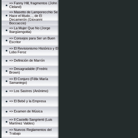
=> Fanny Hill, fragmentos (John
Cleland)
=> Masetto de Lamporecchio Se
Hace el Mudo..., de El
Decamerón (Giovanni
Boccaccio)
=> La Mujer Que No (Jorge
Ibargüengoitia)
=> Consejos para Ser un Buen
Escritor
=> El Revisionismo Histórico y El
Lobo Feroz
=> Definición de Marrón
=> Desagradable (Fredric
Brown)
=> El Conjuro (Félix María
Samaniego)
=> Los Sastres (Anónimo)
=> El Bebé y la Empresa
=> Examen de Música
=> Il Castello Sangrienti (Luis
Martínez Valdes)
=> Nuevos Reglamentos del
Trabajo