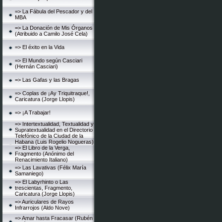
=> La Fábula del Pescador y del
MBA
=> La Donación de Mis Órganos
(Atribuido a Camilo José Cela)
=> El éxito en la Vida
=> El Mundo según Casciari
(Hernán Casciari)
=> Las Gafas y las Bragas
=> Coplas de ¡Ay Triquitraque!,
Caricatura (Jorge Llopis)
=> ¡A Trabajar!
=> Intertextualidad, Textualidad y
Supratextualidad en el Directorio
Telefónico de la Ciudad de la
Habana (Luis Rogelio Nogueras)
=> El Libro de la Verga,
Fragmento (Anónimo del
Renacimiento Italiano)
=> Las Lavativas (Félix María
Samaniego)
=> El Labyrhinto o Las
trescientas, Fragmento,
Caricatura (Jorge Llopis)
=> Auriculares de Rayos
Infrarrojos (Aldo Nove)
=> Amar hasta Fracasar (Rubén