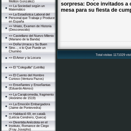
Melitón González)
sorpresa: Doce invitados a 
=> La Sociedad según un
mesa para su fiesta de cum
Matemático
=> La Estadística Laboral del
Personal que Trabaja y Produce
en España
=> Viriato, Examen de Historia
(Desconocido)
=> Castellano del Nuevo Milenio
(Mariano de la Banda)
=> Doña Urraca y Su Buen
Sino..., o lo Que Puede un
Chumino
Total visitas 1171029 vis
=> El Amor y la Locura
=> El "Coleguilla" (Letrilla)
=> El Cuento del Hombre
Curioso (Ventura Pazos)
=> Enseñantes y Enseñantas
(Eduardo Alonso)
=> La Carajicomedia, fragmento
(Anónimo de 1519)
=> La Emoción Embargadora
(Jaime de Pontevedra)
=> Habitació 69, en català
(Letícia Cendrero, Queca)
=> Divertida Anécdota en el
Instituto, Romance de Ciego
(Fray Josepho)