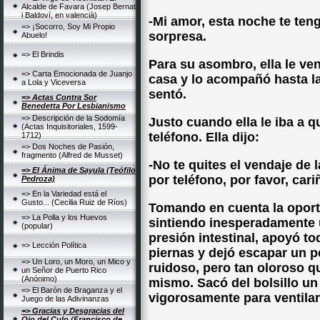
Alcalde de Favara (Josep Bernat
i Baldoví, en valencià)
-Mi amor, esta noche te ten
=> ¡Socorro, Soy Mi Propio
sorpresa.
Abuelo!
=> El Brindis
Para su asombro, ella le ven
=> Carta Emocionada de Juanjo
casa y lo acompañó hasta la
a Lola y Viceversa
sentó.
=> Actas Contra Sor
Benedetta Por Lesbianismo
=> Descripción de la Sodomía
Justo cuando ella le iba a qu
(Actas Inquisitoriales, 1599-
teléfono. Ella dijo:
1712)
=> Dos Noches de Pasión,
fragmento (Alfred de Musset)
-No te quites el vendaje de 
=> El Ánima de Sayula (Teófilo
por teléfono, por favor, cari
Pedroza)
=> En la Variedad está el
Gusto... (Cecilia Ruiz de Ríos)
Tomando en cuenta la oportu
=> La Polla y los Huevos
sintiendo inesperadamente 
(popular)
presión intestinal, apoyó t
=> Lección Política
piernas y dejó escapar un p
=> Un Loro, un Moro, un Mico y
ruidoso, pero tan oloroso qu
un Señor de Puerto Rico
(Anónimo)
mismo. Sacó del bolsillo u
=> El Barón de Braganza y el
vigorosamente para ventilar 
Juego de las Adivinanzas
=> Gracias y Desgracias del
Ojo del Culo (Francisco de