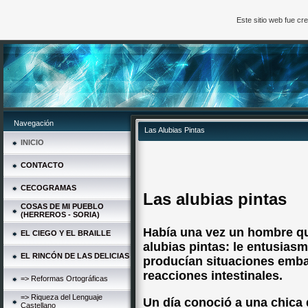
Este sitio web fue c
Navegación
Las Alubias Pintas
INICIO
CONTACTO
CECOGRAMAS
Las alubias pintas
COSAS DE MI PUEBLO
(HERREROS - SORIA)
Había una vez un hombre qu
EL CIEGO Y EL BRAILLE
alubias pintas: le entusia
EL RINCÓN DE LAS DELICIAS
producían situaciones emb
reacciones intestinales.
=> Reformas Ortográficas
=> Riqueza del Lenguaje
Un día conoció a una chica
Castellano