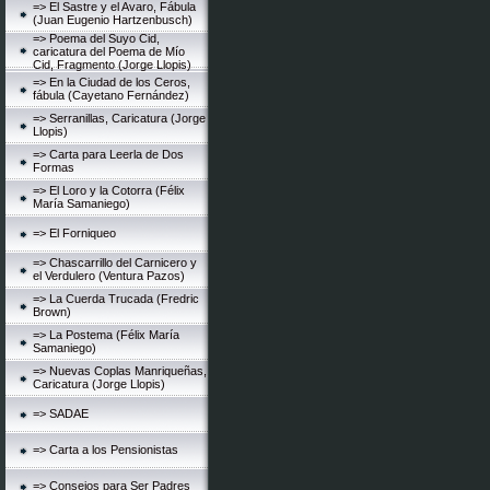
=> El Sastre y el Avaro, Fábula
(Juan Eugenio Hartzenbusch)
=> Poema del Suyo Cid,
caricatura del Poema de Mío
Cid, Fragmento (Jorge Llopis)
=> En la Ciudad de los Ceros,
fábula (Cayetano Fernández)
=> Serranillas, Caricatura (Jorge
Llopis)
=> Carta para Leerla de Dos
Formas
=> El Loro y la Cotorra (Félix
María Samaniego)
=> El Forniqueo
=> Chascarrillo del Carnicero y
el Verdulero (Ventura Pazos)
=> La Cuerda Trucada (Fredric
Brown)
=> La Postema (Félix María
Samaniego)
=> Nuevas Coplas Manriqueñas,
Caricatura (Jorge Llopis)
=> SADAE
=> Carta a los Pensionistas
=> Consejos para Ser Padres