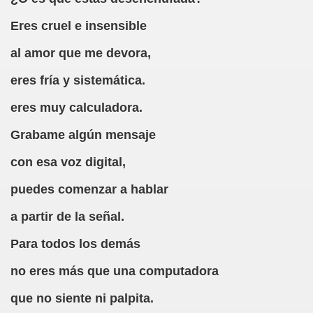
Eres cruel e insensible
(Cecilia Ruiz de Ríos)
al amor que me devora,
)
eres fría y sistemática.
eres muy calculadora.
n Señor de Puerto Rico (Anónimo)
Grabame algún mensaje
go de las Adivinanzas
con esa voz digital,
del Culo (Francisco de Quevedo)
puedes comenzar a hablar
ón, fragmento (Abate de Voisenon)
a partir de la señal.
estif de la Bretonne)
Para todos los demás
 de Mendoza)
no eres más que una computadora
ez Valdes)
que no siente ni palpita.