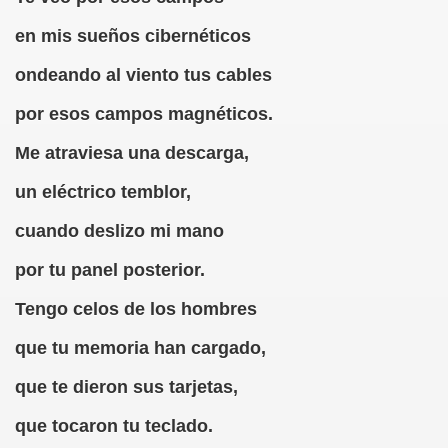
en mis sueños cibernéticos
rcotangente
ondeando al viento tus cables
por esos campos magnéticos.
Me atraviesa una descarga,
 Archidona (Camilo José Cela)
un eléctrico temblor,
ro Español
cuando deslizo mi mano
ntario de Texto)
por tu panel posterior.
Tengo celos de los hombres
 Gallego)
que tu memoria han cargado,
Puntuación
que te dieron sus tarjetas,
Fernando Blanco)
que tocaron tu teclado.