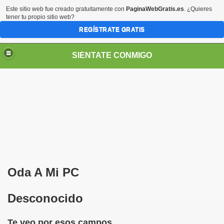
Este sitio web fue creado gratuitamente con
PaginaWebGratis.es
. ¿Quieres
tener tu propio sitio web?
REGÍSTRATE GRATIS
SIÉNTATE CONMIGO
S - SORIA)
Oda A Mi PC
Desconocido
Te veo por esos campos
no