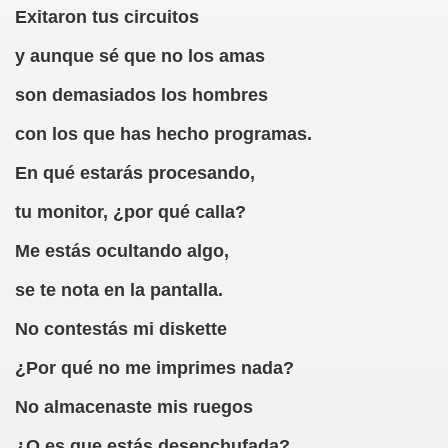
Exitaron tus circuitos
erna)
y aunque sé que no los amas
Giovanni Boccaccio, El Decamerón)
son demasiados los hombres
l Siglo XVII, Anónimo)
con los que has hecho programas.
lde de Favara (Josep Bernat i Baldoví, en valencià)
En qué estarás procesando,
o!
tu monitor, ¿por qué calla?
Me estás ocultando algo,
Lola y Viceversa
se te nota en la pantalla.
or Lesbianismo
No contestás mi diskette
as Inquisitoriales, 1599-1712)
¿Por qué no me imprimes nada?
to (Alfred de Musset)
No almacenaste mis ruegos
droza)
¿O es que estás desenchufada?