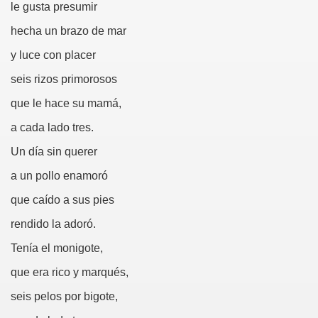
le gusta presumir
rcotangente
hecha un brazo de mar
y luce con placer
seis rizos primorosos
que le hace su mamá,
 Archidona (Camilo José Cela)
a cada lado tres.
ro Español
Un día sin querer
a un pollo enamoró
ntario de Texto)
que caído a sus pies
rendido la adoró.
 Gallego)
Tenía el monigote,
Puntuación
que era rico y marqués,
seis pelos por bigote,
Fernando Blanco)