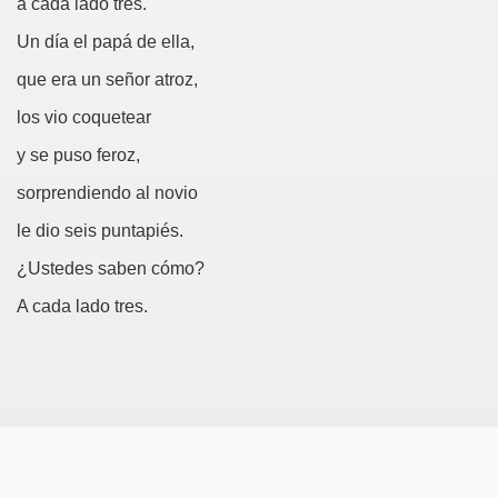
a cada lado tres.
erna)
Un día el papá de ella,
Giovanni Boccaccio, El Decamerón)
que era un señor atroz,
l Siglo XVII, Anónimo)
los vio coquetear
y se puso feroz,
lde de Favara (Josep Bernat i Baldoví, en valencià)
sorprendiendo al novio
o!
le dio seis puntapiés.
¿Ustedes saben cómo?
Lola y Viceversa
A cada lado tres.
or Lesbianismo
as Inquisitoriales, 1599-1712)
to (Alfred de Musset)
droza)