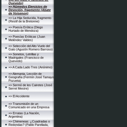
Quevedo)
=> Húmedos Ejercicios de
Devoción, fragmento (Abate
de Voisenon)
=> La Hija Seducida, fragmento
(Restif de la Bretonne)
=> Poesía Erótica (Diego
Hurtado de Mendoza)
=> Poesías Eróticas (Juan
Meléndez Valdes)
=> Selección del Alto Vuelo del
Gato (Agustín Romero Barroso)
=> Sonetos, Letrillas y
Madrigales (Francisco de
Quevedo)
=> A Cada Lado Tres (Anónimo)
=> Alemania, Lección de
Geografía (Fermín José Tamayo
Pozueta)
=> Sermó de les Cairetes (José
Serret Mestre)
=> El Accidente
=> Transmisión de un
Comunicado en una Empresa
=> Erratas (La Nación,
Argentina)
=> Chimeneas: ¿Cuadradas o
Redondas? (Pablo Parellada,