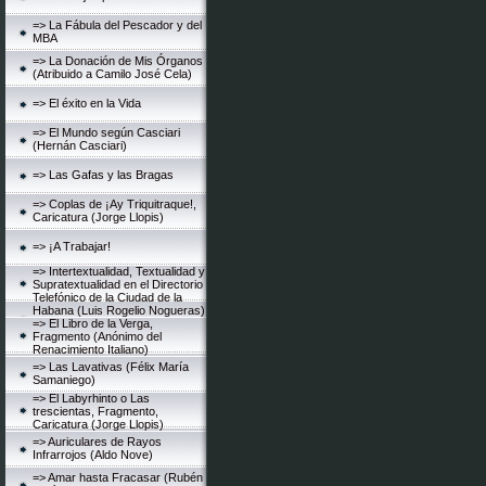
=> La Fábula del Pescador y del
MBA
=> La Donación de Mis Órganos
(Atribuido a Camilo José Cela)
=> El éxito en la Vida
=> El Mundo según Casciari
(Hernán Casciari)
=> Las Gafas y las Bragas
=> Coplas de ¡Ay Triquitraque!,
Caricatura (Jorge Llopis)
=> ¡A Trabajar!
=> Intertextualidad, Textualidad y
Supratextualidad en el Directorio
Telefónico de la Ciudad de la
Habana (Luis Rogelio Nogueras)
=> El Libro de la Verga,
Fragmento (Anónimo del
Renacimiento Italiano)
=> Las Lavativas (Félix María
Samaniego)
=> El Labyrhinto o Las
trescientas, Fragmento,
Caricatura (Jorge Llopis)
=> Auriculares de Rayos
Infrarrojos (Aldo Nove)
=> Amar hasta Fracasar (Rubén