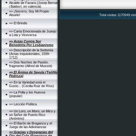
Alcalde de Favara (Josep Bernat
i Baldoví, en valencià)
=> ¡Socorro, Soy Mi Propio
Abuelo!
Total visitas 1170949 vis
=> El Brindis
=> Carta Emocionada de Juanjo
a Lola y Viceversa
=> Actas Contra Sor
Benedetta Por Lesbianismo
=> Descripción de la Sodomía
(Actas Inquisitoriales, 1599-
1712)
=> Dos Noches de Pasión,
fragmento (Alfred de Musset)
=> El Ánima de Sayula (Teófilo
Pedroza)
=> En la Variedad está el
Gusto... (Cecilia Ruiz de Ríos)
=> La Polla y los Huevos
(popular)
=> Lección Política
=> Un Loro, un Moro, un Mico y
un Señor de Puerto Rico
(Anónimo)
=> El Barón de Braganza y el
Juego de las Adivinanzas
=> Gracias y Desgracias del
Ojo del Culo (Francisco de