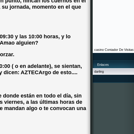
en punto, hincan los cuernos en el
da su jornada, momento en el que
9:30 y las 10:00 horas, y lo
YAmao alguien?
casino
Contador De Visitas
orzar.
Enlaces
00 ( o en adelante), se sientan,
y dicen: AZTECArgo de esto....
darling
onde están en todo el día, sin
 viernes, a las últimas horas de
 te mandan algo o te convocan una