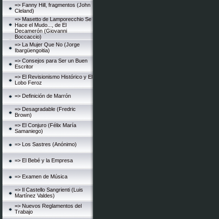
=> Fanny Hill, fragmentos (John
Cleland)
=> Masetto de Lamporecchio Se
Hace el Mudo..., de El
Decamerón (Giovanni
Boccaccio)
=> La Mujer Que No (Jorge
Ibargüengoitia)
=> Consejos para Ser un Buen
Escritor
=> El Revisionismo Histórico y El
Lobo Feroz
=> Definición de Marrón
=> Desagradable (Fredric
Brown)
=> El Conjuro (Félix María
Samaniego)
=> Los Sastres (Anónimo)
=> El Bebé y la Empresa
=> Examen de Música
=> Il Castello Sangrienti (Luis
Martínez Valdes)
=> Nuevos Reglamentos del
Trabajo