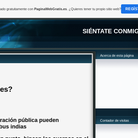
REGÍS
reado gratuitamente con
PaginaWebGratis.es
. ¿Quieres tener tu propio sitio web?
SIÉNTATE CONMI
Acerca de esta página
res?
ración pública pueden
Contador de visitas
ibus indias