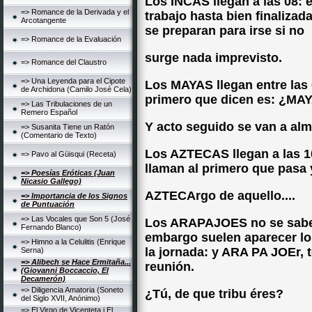
Los INCAS llegan a las 08: 
=> Romance de la Derivada y el
trabajo hasta bien finaliza
Arcotangente
se preparan para irse si no
=> Romance de la Evaluación
surge nada imprevisto.
=> Romance del Claustro
=> Una Leyenda para el Cipote
Los MAYAS llegan entre las 0
de Archidona (Camilo José Cela)
primero que dicen es: ¿MA
=> Las Tribulaciones de un
Remero Español
Y acto seguido se van a alm
=> Susanita Tiene un Ratón
(Comentario de Texto)
Los AZTECAS llegan a las 10:
=> Pavo al Güisqui (Receta)
llaman al primero que pasa 
=> Poesías Eróticas (Juan
Nicasio Gallego)
AZTECArgo de aquello....
=> Importancia de los Signos
de Puntuación
=> Las Vocales que Son 5 (José
Los ARAPAJOES no se sabe d
Fernando Blanco)
embargo suelen aparecer los
=> Himno a la Celulitis (Enrique
la jornada: y ARA PA JOEr,
Serna)
=> Alibech se Hace Ermitaña...
reunión.
(Giovanni Boccaccio, El
Decamerón)
=> Diligencia Amatoria (Soneto
¿Tú, de que tribu éres?
del Siglo XVII, Anónimo)
=> El Virgo de Vicenteta i El