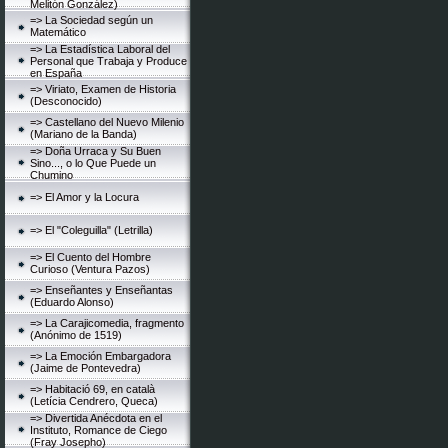
Melitón González)
=> La Sociedad según un
Matemático
=> La Estadística Laboral del
Personal que Trabaja y Produce
en España
=> Viriato, Examen de Historia
(Desconocido)
=> Castellano del Nuevo Milenio
(Mariano de la Banda)
=> Doña Urraca y Su Buen
Sino..., o lo Que Puede un
Chumino
=> El Amor y la Locura
=> El "Coleguilla" (Letrilla)
=> El Cuento del Hombre
Curioso (Ventura Pazos)
=> Enseñantes y Enseñantas
(Eduardo Alonso)
=> La Carajicomedia, fragmento
(Anónimo de 1519)
=> La Emoción Embargadora
(Jaime de Pontevedra)
=> Habitació 69, en català
(Letícia Cendrero, Queca)
=> Divertida Anécdota en el
Instituto, Romance de Ciego
(Fray Josepho)