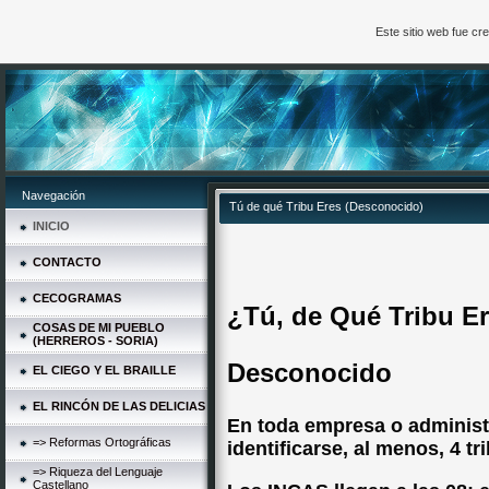
Este sitio web fue c
Navegación
Tú de qué Tribu Eres (Desconocido)
INICIO
CONTACTO
CECOGRAMAS
¿Tú, de Qué Tribu E
COSAS DE MI PUEBLO
(HERREROS - SORIA)
Desconocido
EL CIEGO Y EL BRAILLE
EL RINCÓN DE LAS DELICIAS
En toda empresa o administ
=> Reformas Ortográficas
identificarse, al menos, 4 tr
=> Riqueza del Lenguaje
Castellano