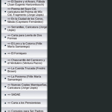
=> El Sastre y el Avaro, Fábula
(Juan Eugenio Hartzenbusch)
=> Poema del Suyo Cid,
caricatura del Poema de Mío
Cid, Fragmento (Jorge Llopis)
=> En la Ciudad de los Ceros,
fábula (Cayetano Fernández)
=> Serranillas, Caricatura (Jorge
Llopis)
=> Carta para Leerla de Dos
Formas
=> El Loro y la Cotorra (Félix
María Samaniego)
=> El Forniqueo
=> Chascarrillo del Carnicero y
el Verdulero (Ventura Pazos)
=> La Cuerda Trucada (Fredric
Brown)
=> La Postema (Félix María
Samaniego)
=> Nuevas Coplas Manriqueñas,
Caricatura (Jorge Llopis)
=> SADAE
=> Carta a los Pensionistas
=> Consejos para Ser Padres