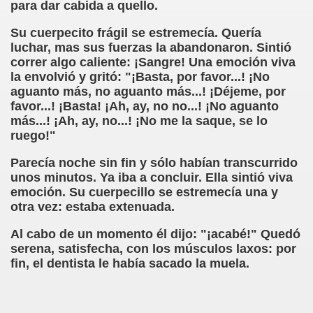
para dar cabida a quello.
erna)
Su cuerpecito frágil se estremecía. Quería
Giovanni Boccaccio, El Decamerón)
luchar, mas sus fuerzas la abandonaron. Sintió
correr algo caliente: ¡Sangre! Una emoción viva
l Siglo XVII, Anónimo)
la envolvió y gritó: "¡Basta, por favor...! ¡No
aguanto más, no aguanto más...! ¡Déjeme, por
lde de Favara (Josep Bernat i Baldoví, en valencià)
favor...! ¡Basta! ¡Ah, ay, no no...! ¡No aguanto
más...! ¡Ah, ay, no...! ¡No me la saque, se lo
o!
ruego!"
Parecía noche sin fin y sólo habían transcurrido
unos minutos. Ya iba a concluir. Ella sintió viva
Lola y Viceversa
emoción. Su cuerpecillo se estremecía una y
otra vez: estaba extenuada.
or Lesbianismo
Al cabo de un momento él dijo: "¡acabé!" Quedó
serena, satisfecha, con los músculos laxos: por
as Inquisitoriales, 1599-1712)
fin, el dentista le había sacado la muela.
to (Alfred de Musset)
droza)