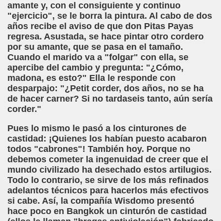
tuto, Romance de Ciego (Fray Josepho)
amante y, con el consiguiente y continuo
"ejercicio", se le borra la pintura. Al cabo de dos
leland)
años recibe el aviso de que don Pitas Payas
regresa. Asustada, se hace pintar otro cordero
ace el Mudo..., de El Decamerón (Giovanni Boccaccio)
por su amante, que se pasa en el tamaño.
Cuando el marido va a "folgar" con ella, se
engoitia)
apercibe del cambio y pregunta: "¿Cómo,
madona, es esto?" Ella le responde con
ritor
desparpajo: "¿Petit corder, dos años, no se ha
de hacer carner? Si no tardaseis tanto, aún sería
 Lobo Feroz
corder."
Pues lo mismo le pasó a los cinturones de
castidad: ¡Quienes los habían puesto acabaron
todos "cabrones"! También hoy. Porque no
debemos cometer la ingenuidad de creer que el
mundo civilizado ha desechado estos artilugios.
ego)
Todo lo contrario, se sirve de los más refinados
adelantos técnicos para hacerlos más efectivos
si cabe. Así, la compañía Wisdomo presentó
hace poco en Bangkok un cinturón de castidad