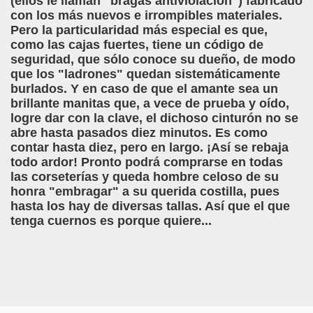
(ellos le llaman "bragas antiviolación") fabricado
con los más nuevos e irrompibles materiales.
Pero la particularidad más especial es que,
como las cajas fuertes, tiene un código de
tínez Valdes)
seguridad, que sólo conoce su dueño, de modo
que los "ladrones" quedan sistemáticamente
ajo
burlados. Y en caso de que el amante sea un
brillante manitas que, a vece de prueba y oído,
Juan Eugenio Hartzenbusch)
logre dar con la clave, el dichoso cinturón no se
abre hasta pasados diez minutos. Es como
a del Poema de Mío Cid, Fragmento (Jorge Llopis)
contar hasta diez, pero en largo. ¡Así se rebaja
todo ardor! Pronto podrá comprarse en todas
bula (Cayetano Fernández)
las corseterías y queda hombre celoso de su
honra "embragar" a su querida costilla, pues
lopis)
hasta los hay de diversas tallas. Así que el que
tenga cuernos es porque quiere...
as
ía Samaniego)
 Verdulero (Ventura Pazos)