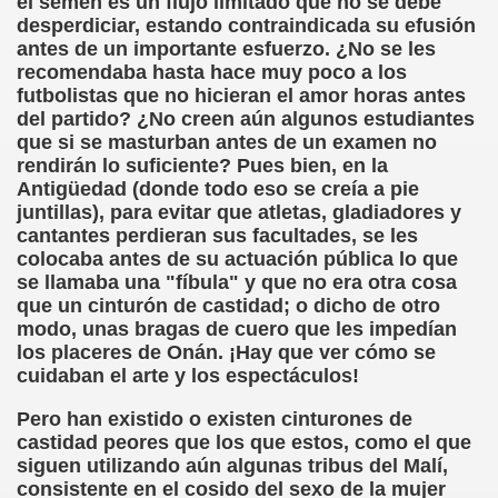
el semen es un flujo limitado que no se debe
desperdiciar, estando contraindicada su efusión
(Cecilia Ruiz de Ríos)
antes de un importante esfuerzo. ¿No se les
recomendaba hasta hace muy poco a los
)
futbolistas que no hicieran el amor horas antes
del partido? ¿No creen aún algunos estudiantes
que si se masturban antes de un examen no
rendirán lo suficiente? Pues bien, en la
n Señor de Puerto Rico (Anónimo)
Antigüedad (donde todo eso se creía a pie
juntillas), para evitar que atletas, gladiadores y
go de las Adivinanzas
cantantes perdieran sus facultades, se les
colocaba antes de su actuación pública lo que
del Culo (Francisco de Quevedo)
se llamaba una "fíbula" y que no era otra cosa
que un cinturón de castidad; o dicho de otro
ón, fragmento (Abate de Voisenon)
modo, unas bragas de cuero que les impedían
los placeres de Onán. ¡Hay que ver cómo se
estif de la Bretonne)
cuidaban el arte y los espectáculos!
 de Mendoza)
Pero han existido o existen cinturones de
castidad peores que los que estos, como el que
ez Valdes)
siguen utilizando aún algunas tribus del Malí,
consistente en el cosido del sexo de la mujer