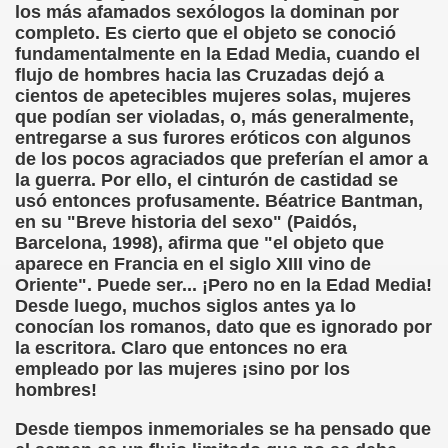
los más afamados sexólogos la dominan por
erna)
completo. Es cierto que el objeto se conoció
fundamentalmente en la Edad Media, cuando el
Giovanni Boccaccio, El Decamerón)
flujo de hombres hacia las Cruzadas dejó a
cientos de apetecibles mujeres solas, mujeres
l Siglo XVII, Anónimo)
que podían ser violadas, o, más generalmente,
entregarse a sus furores eróticos con algunos
lde de Favara (Josep Bernat i Baldoví, en valencià)
de los pocos agraciados que preferían el amor a
la guerra. Por ello, el cinturón de castidad se
o!
usó entonces profusamente. Béatrice Bantman,
en su "Breve historia del sexo" (Paidós,
Barcelona, 1998), afirma que "el objeto que
aparece en Francia en el siglo XIII vino de
Lola y Viceversa
Oriente". Puede ser... ¡Pero no en la Edad Media!
Desde luego, muchos siglos antes ya lo
or Lesbianismo
conocían los romanos, dato que es ignorado por
la escritora. Claro que entonces no era
as Inquisitoriales, 1599-1712)
empleado por las mujeres ¡sino por los
hombres!
to (Alfred de Musset)
Desde tiempos inmemoriales se ha pensado que
droza)