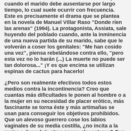
cuando el marido debe ausentarse por largo
Gato (Agustín Romero Barroso)
tiempo, lo cual suele ocurrir con frecuencia.
Este es precisamente el drama que se plantea
s (Francisco de Quevedo)
en la novela de Manuel Villar Raso "Donde ríen
las arenas" (1994). La protagonista, Assiata, sale
huyendo del poblado cuando, ante la inminencia
de una nueva partida de su marido, sabe que le
ía (Fermín José Tamayo Pozueta)
volverán a coser los genitales: "Me han cosido
una vez", piensa rebelándose contra ello, "pero
rret Mestre)
esta vez no lo harán (...) La muerte no puede ser
tan dolorosa..." ¡Y es que encima se utilizan
espinas de cactus para hacerlo!
o en una Empresa
¿Pero son realmente efectivos todos estos
medios contra la incontinencia? Creo que
cuantas más dificultades le ponen al hombre o a
la mujer en su necesidad de placer erótico, más
ndas? (Pablo Parellada, Melitón González)
fascinante se torna éste y más artimañas se
usan para conseguir los objetivos prohibidos.
tico
Que un alevoso guerrero cose los labios
vaginales de su media costilla, ¿no incita a la
rsonal que Trabaja y Produce en España