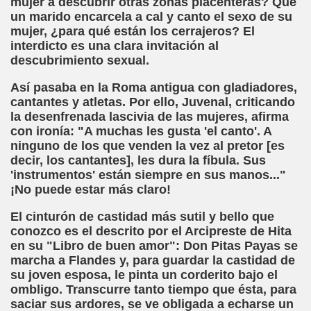
mujer a descubrir otras zonas placenteras? Que
un marido encarcela a cal y canto el sexo de su
Desconocido)
mujer, ¿para qué están los cerrajeros? El
interdicto es una clara invitación al
Mariano de la Banda)
descubrimiento sexual.
., o lo Que Puede un Chumino
Así pasaba en la Roma antigua con gladiadores,
cantantes y atletas. Por ello, Juvenal, criticando
la desenfrenada lascivia de las mujeres, afirma
con ironía: "A muchas les gusta 'el canto'. A
ninguno de los que venden la vez al pretor [es
decir, los cantantes], les dura la fíbula. Sus
 (Ventura Pazos)
'instrumentos' están siempre en sus manos..."
¡No puede estar más claro!
uardo Alonso)
El cinturón de castidad más sutil y bello que
(Anónimo de 1519)
conozco es el descrito por el Arcipreste de Hita
en su "Libro de buen amor": Don Pitas Payas se
me de Pontevedra)
marcha a Flandes y, para guardar la castidad de
su joven esposa, le pinta un corderito bajo el
a Cendrero, Queca)
ombligo. Transcurre tanto tiempo que ésta, para
saciar sus ardores, se ve obligada a echarse un