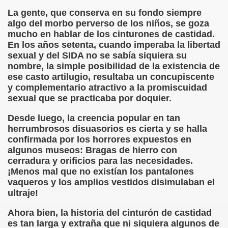
La gente, que conserva en su fondo siempre
rcotangente
algo del morbo perverso de los niños, se goza
mucho en hablar de los cinturones de castidad.
En los años setenta, cuando imperaba la libertad
sexual y del SIDA no se sabía siquiera su
nombre, la simple posibilidad de la existencia de
ese casto artilugio, resultaba un concupiscente
 Archidona (Camilo José Cela)
y complementario atractivo a la promiscuidad
sexual que se practicaba por doquier.
ro Español
Desde luego, la creencia popular en tan
herrumbrosos disuasorios es cierta y se halla
ntario de Texto)
confirmada por los horrores expuestos en
algunos museos: Bragas de hierro con
cerradura y orificios para las necesidades.
¡Menos mal que no existían los pantalones
 Gallego)
vaqueros y los amplios vestidos disimulaban el
ultraje!
Puntuación
Ahora bien, la historia del cinturón de castidad
Fernando Blanco)
es tan larga y extraña que ni siquiera algunos de