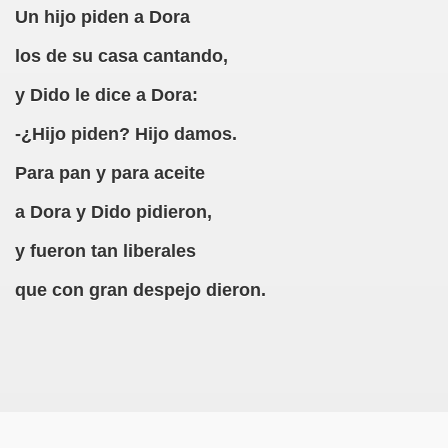
Un hijo piden a Dora
erna)
los de su casa cantando,
Giovanni Boccaccio, El Decamerón)
y Dido le dice a Dora:
l Siglo XVII, Anónimo)
-¿Hijo piden? Hijo damos.
lde de Favara (Josep Bernat i Baldoví, en valencià)
Para pan y para aceite
o!
a Dora y Dido pidieron,
y fueron tan liberales
Lola y Viceversa
que con gran despejo dieron.
or Lesbianismo
as Inquisitoriales, 1599-1712)
to (Alfred de Musset)
droza)