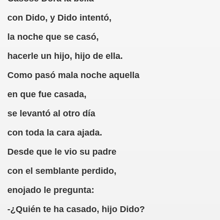
con Dido, y Dido intentó,
rcotangente
la noche que se casó,
hacerle un hijo, hijo de ella.
Como pasó mala noche aquella
 Archidona (Camilo José Cela)
en que fue casada,
ro Español
se levantó al otro día
ntario de Texto)
con toda la cara ajada.
Desde que le vio su padre
 Gallego)
con el semblante perdido,
Puntuación
enojado le pregunta:
Fernando Blanco)
-¿Quién te ha casado, hijo Dido?