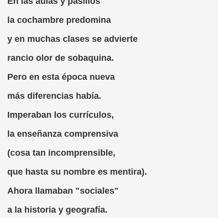
En las aulas y pasillos
la cochambre predomina
tínez Valdes)
y en muchas clases se advierte
ajo
rancio olor de sobaquina.
Juan Eugenio Hartzenbusch)
Pero en esta época nueva
a del Poema de Mío Cid, Fragmento (Jorge Llopis)
más diferencias había.
Imperaban los currículos,
bula (Cayetano Fernández)
la enseñanza comprensiva
lopis)
(cosa tan incomprensible,
as
que hasta su nombre es mentira).
ía Samaniego)
Ahora llamaban "sociales"
a la historia y geografía.
 Verdulero (Ventura Pazos)