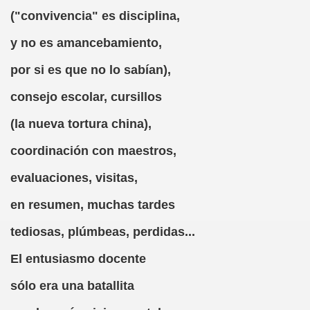
("convivencia" es disciplina,
5 de RNE, 1993)
y no es amancebamiento,
ri Pierre Cami)
por si es que no lo sabían),
consejo escolar, cursillos
 Asesinato Perfecto
(la nueva tortura china),
coordinación con maestros,
evaluaciones, visitas,
en resumen, muchas tardes
de una Botella de Chinchón (Adrián López Galiano)
tediosas, plúmbeas, perdidas...
El entusiasmo docente
 de RNE)
sólo era una batallita
on Sem Tob, Caricatura (Jorge Llopis)