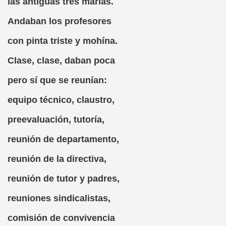
las antiguas tres marías.
Andaban los profesores
ricatura (Jorge Llopis)
con pinta triste y mohína.
Clase, clase, daban poca
y Supratextualidad en el Directorio Telefónico de la Ciudad 
pero sí que se reunían:
o (Anónimo del Renacimiento Italiano)
equipo técnico, claustro,
maniego)
preevaluación, tutoría,
s, Fragmento, Caricatura (Jorge Llopis)
reunión de departamento,
reunión de la directiva,
os (Aldo Nove)
reunión de tutor y padres,
río)
reuniones sindicalistas,
comisión de convivencia
Caricatura (Jorge Llopis)