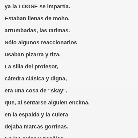
tuto, Romance de Ciego (Fray Josepho)
ya la LOGSE se impartía.
leland)
Estaban llenas de moho,
ace el Mudo..., de El Decamerón (Giovanni Boccaccio)
arrumbadas, las tarimas.
engoitia)
Sólo algunos reaccionarios
ritor
usaban pizarra y tiza.
La silla del profesor,
 Lobo Feroz
cátedra clásica y digna,
era una cosa de "skay",
que, al sentarse alguien encima,
ego)
en la espalda y la culera
dejaba marcas gorrinas.