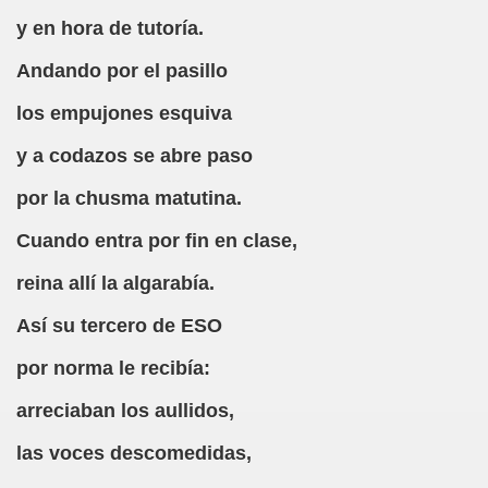
y en hora de tutoría.
atí)
Andando por el pasillo
blo Parellada "Melitón González")
los empujones esquiva
y a codazos se abre paso
ca (Fermín Tamayo)
por la chusma matutina.
rda (Autor Descoñocido)
Cuando entra por fin en clase,
 (Desconocido)
reina allí la algarabía.
ón de Campoamor)
Así su tercero de ESO
egario García)
por norma le recibía:
i Fontestà)
arreciaban los aullidos,
las voces descomedidas,
po