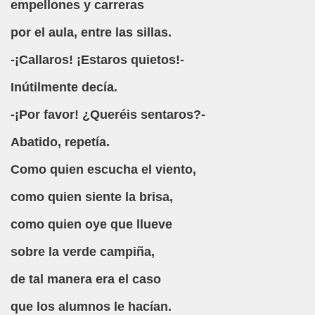
empellones y carreras
por el aula, entre las sillas.
to (Desconocido)
-¡Callaros! ¡Estaros quietos!-
os Autores)
Inútilmente decía.
-¡Por favor! ¿Queréis sentaros?-
a de un Río, Soneto (Anónimo)
Abatido, repetía.
sconocido)
Como quien escucha el viento,
tor Desconocido)
como quien siente la brisa,
o y Castellano)
como quien oye que llueve
s (Autor, un Pollo Capón)
sobre la verde campiña,
 Martínez Valdés, Ludi)
de tal manera era el caso
ch (Wenceslao Fernández Flórez)
que los alumnos le hacían.