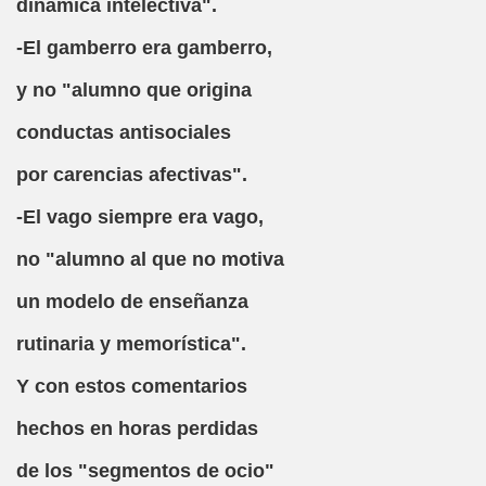
dinámica intelectiva".
ido)
-El gamberro era gamberro,
ona, Caricatura (Jorge Llopis)
y no "alumno que origina
conductas antisociales
o)
por carencias afectivas".
s (José Ignacio de Arana)
-El vago siempre era vago,
os Queridos Reyes Magos (Desconocido)
no "alumno al que no motiva
ique Labarta Pose)
un modelo de enseñanza
nocido)
rutinaria y memorística".
s (Desconocido)
Y con estos comentarios
hechos en horas perdidas
de los "segmentos de ocio"