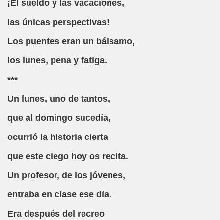
¡El sueldo y las vacaciones,
las únicas perspectivas!
Los puentes eran un bálsamo,
los lunes, pena y fatiga.
cido)
***
Josep Maria de Sagarra)
Un lunes, uno de tantos,
ía Fernández)
que al domingo sucedía,
ela María Falocco)
ocurrió la historia cierta
pular)
que este ciego hoy os recita.
io García Fernández)
Un profesor, de los jóvenes,
 (Daniel Samper Pizano)
entraba en clase ese día.
Era después del recreo