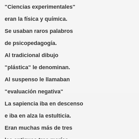
"Ciencias experimentales"
own)
eran la física y química.
iego)
Se usaban raros palabros
ricatura (Jorge Llopis)
de psicopedagogía.
Al tradicional dibujo
"plástica" le denominan.
Al suspenso le llamaban
"evaluación negativa"
 MBA
La sapiencia iba en descenso
tribuido a Camilo José Cela)
e iba en alza la estulticia.
Eran muchas más de tres
án Casciari)