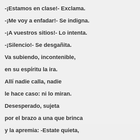
a (Autor Desconocido)
-¡Estamos en clase!- Exclama.
ión (Autor Desconocido)
-¡Me voy a enfadar!- Se indigna.
cido)
-¡A vuestros sitios!- Lo intenta.
(Defensores del Castellano)
-¡Silencio!- Se desgañita.
 (María del Carmen Ugarte)
Va subiendo, incontenible,
en su espíritu la ira.
e vista (Autor Desconocido)
Allí nadie calla, nadie
 Escuela (Autor Desconocido)
le hace caso: ni lo miran.
 Base (Autor Desconocido)
Desesperado, sujeta
 las Matemáticas en España (Autor Desconocido)
por el brazo a una que brinca
r Desconocido)
y la apremia: -Estate quieta,
a (Autor Desconocido)