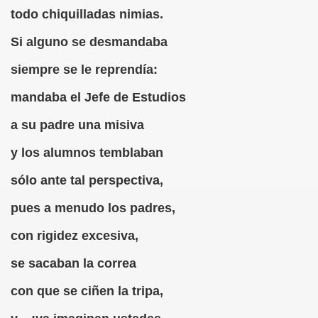
Gato (Agustín Romero Barroso)
todo chiquilladas nimias.
s (Francisco de Quevedo)
Si alguno se desmandaba
siempre se le reprendía:
mandaba el Jefe de Estudios
ía (Fermín José Tamayo Pozueta)
a su padre una misiva
rret Mestre)
y los alumnos temblaban
sólo ante tal perspectiva,
o en una Empresa
pues a menudo los padres,
con rigidez excesiva,
ndas? (Pablo Parellada, Melitón González)
se sacaban la correa
tico
con que se ciñen la tripa,
rsonal que Trabaja y Produce en España