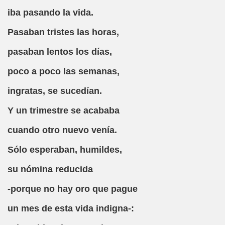
(Versión Inacabada de Cibercerdo, Periódico Irreverente y 
iba pasando la vida.
Pasaban tristes las horas,
ra (Jorge Llopis)
pasaban lentos los días,
, un Poco de Gramática (Desconocido)
poco a poco las semanas,
rios Autores)
ingratas, se sucedían.
s por CEP)
Y un trimestre se acababa
cuando otro nuevo venía.
Sólo esperaban, humildes,
a Samaniego)
su nómina reducida
ricatura (Jorge Llopis)
-porque no hay oro que pague
era)
un mes de esta vida indigna-:
oñocido)