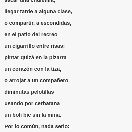
sacar una chuletilla,
(Cecilia Ruiz de Ríos)
llegar tarde a alguna clase,
o compartir, a escondidas,
)
en el patio del recreo
un cigarrillo entre risas;
n Señor de Puerto Rico (Anónimo)
pintar quizá en la pizarra
go de las Adivinanzas
un corazón con la tiza,
del Culo (Francisco de Quevedo)
o arrojar a un compañero
ón, fragmento (Abate de Voisenon)
diminutas pelotillas
estif de la Bretonne)
usando por cerbatana
 de Mendoza)
un boli bic sin la mina.
ez Valdes)
Por lo común, nada serio: