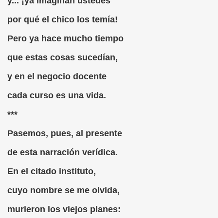
y... ¡ya imaginan ustedes
Desconocido)
por qué el chico los temía!
Mariano de la Banda)
Pero ya hace mucho tiempo
., o lo Que Puede un Chumino
que estas cosas sucedían,
y en el negocio docente
cada curso es una vida.
***
 (Ventura Pazos)
Pasemos, pues, al presente
uardo Alonso)
de esta narración verídica.
(Anónimo de 1519)
En el citado instituto,
me de Pontevedra)
cuyo nombre se me olvida,
a Cendrero, Queca)
murieron los viejos planes: