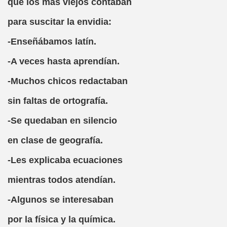
que los más viejos contaban
María Samaniego)
para suscitar la envidia:
te
-Enseñábamos latín.
-A veces hasta aprendían.
 de RNE)
-Muchos chicos redactaban
nformático
sin faltas de ortografía.
 Pose)
-Se quedaban en silencio
.Ž(Ángel Martín-Blas)
en clase de geografía.
l Martín-Blas)
-Les explicaba ecuaciones
mientras todos atendían.
-Algunos se interesaban
por la física y la química.
niego)