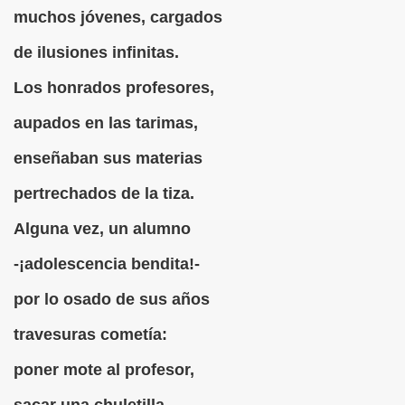
muchos jóvenes, cargados
erna)
de ilusiones infinitas.
Giovanni Boccaccio, El Decamerón)
Los honrados profesores,
l Siglo XVII, Anónimo)
aupados en las tarimas,
lde de Favara (Josep Bernat i Baldoví, en valencià)
enseñaban sus materias
o!
pertrechados de la tiza.
Alguna vez, un alumno
Lola y Viceversa
-¡adolescencia bendita!-
or Lesbianismo
por lo osado de sus años
as Inquisitoriales, 1599-1712)
travesuras cometía:
to (Alfred de Musset)
poner mote al profesor,
droza)