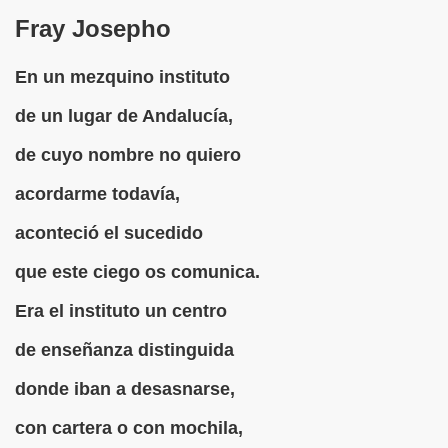
Fray Josepho
rcotangente
En un mezquino instituto
de un lugar de Andalucía,
de cuyo nombre no quiero
 Archidona (Camilo José Cela)
acordarme todavía,
ro Español
aconteció el sucedido
ntario de Texto)
que este ciego os comunica.
Era el instituto un centro
 Gallego)
de enseñanza distinguida
Puntuación
donde iban a desasnarse,
Fernando Blanco)
con cartera o con mochila,