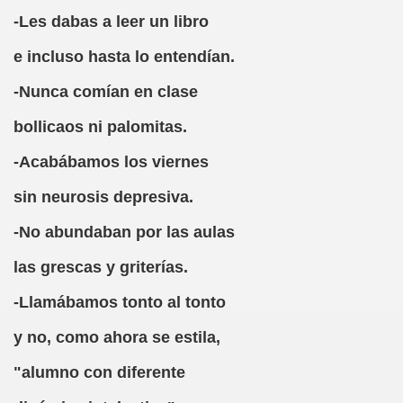
-Les dabas a leer un libro
e incluso hasta lo entendían.
barta Pose)
-Nunca comían en clase
 de RNE)
bollicaos ni palomitas.
ura (Jorge Llopis)
-Acabábamos los viernes
érrez Jiménez)
sin neurosis depresiva.
sta de Ella
-No abundaban por las aulas
 de RNE)
las grescas y griterías.
o
-Llamábamos tonto al tonto
barta Pose)
y no, como ahora se estila,
María Samaniego)
"alumno con diferente