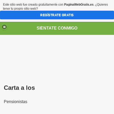
Este sitio web fue creado gratuitamente con
PaginaWebGratis.es
. ¿Quieres
tener tu propio sitio web?
REGÍSTRATE GRATIS
SIÉNTATE CONMIGO
S - SORIA)
Carta a los
P
ensionistas
no