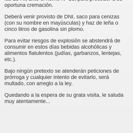
oportuna cremación.
erna)
Deberá venir provisto de DNI, saco para cenizas
Giovanni Boccaccio, El Decamerón)
(con su nombre en mayúsculas) y haz de leña o
cinco litros de gasolina sin plomo.
l Siglo XVII, Anónimo)
Para evitar riesgos de explosión se abstendrá de
lde de Favara (Josep Bernat i Baldoví, en valencià)
consumir en estos días bebidas alcohólicas y
alimentos flatulentos (judías, garbanzos, lentejas,
o!
etc.).
Bajo ningún pretexto se atenderán peticiones de
prórroga y cualquier intento de evitarlo, será
Lola y Viceversa
multado, con arreglo a la ley.
or Lesbianismo
Quedando a la espera de su grata visita, le saluda
muy atentamente...
as Inquisitoriales, 1599-1712)
to (Alfred de Musset)
droza)