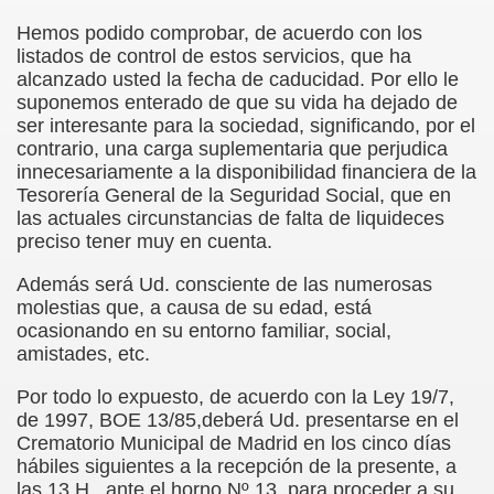
Hemos podido comprobar, de acuerdo con los
rcotangente
listados de control de estos servicios, que ha
alcanzado usted la fecha de caducidad. Por ello le
suponemos enterado de que su vida ha dejado de
ser interesante para la sociedad, significando, por el
contrario, una carga suplementaria que perjudica
innecesariamente a la disponibilidad financiera de la
 Archidona (Camilo José Cela)
Tesorería General de la Seguridad Social, que en
las actuales circunstancias de falta de liquideces
ro Español
preciso tener muy en cuenta.
ntario de Texto)
Además será Ud. consciente de las numerosas
molestias que, a causa de su edad, está
ocasionando en su entorno familiar, social,
amistades, etc.
 Gallego)
Por todo lo expuesto, de acuerdo con la Ley 19/7,
de 1997, BOE 13/85,deberá Ud. presentarse en el
Puntuación
Crematorio Municipal de Madrid en los cinco días
hábiles siguientes a la recepción de la presente, a
Fernando Blanco)
las 13 H., ante el horno Nº 13, para proceder a su