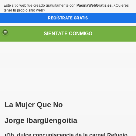
Este sitio web fue creado gratuitamente con
PaginaWebGratis.es
. ¿Quieres
tener tu propio sitio web?
REGÍSTRATE GRATIS
SIÉNTATE CONMIGO
S - SORIA)
La Mujer Que No
Jorge Ibargüengoitia
¡Oh, dulce concupiscencia de la carne! Refugio
no