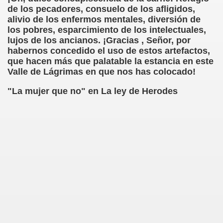
de los pecadores, consuelo de los afligidos,
alivio de los enfermos mentales, diversión de
rcotangente
los pobres, esparcimiento de los intelectuales,
lujos de los ancianos. ¡Gracias , Señor, por
habernos concedido el uso de estos artefactos,
que hacen más que palatable la estancia en este
Valle de Lágrimas en que nos has colocado!
 Archidona (Camilo José Cela)
"La mujer que no" en La ley de Herodes
ro Español
ntario de Texto)
 Gallego)
Puntuación
Fernando Blanco)