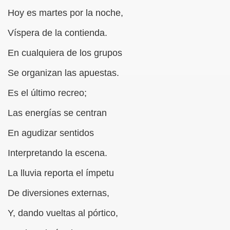
Hoy es martes por la noche,
n Andres)
Víspera de la contienda.
nción (Rubén Andres)
En cualquiera de los grupos
o (Pedro Sanz Lallana)
Se organizan las apuestas.
ñamares)
Es el último recreo;
Las energías se centran
sé Gómez Ibars)
En agudizar sentidos
es)
Interpretando la escena.
La lluvia reporta el ímpetu
 Matías)
De diversiones externas,
no i García)
Y, dando vueltas al pórtico,
landa Cañamares)