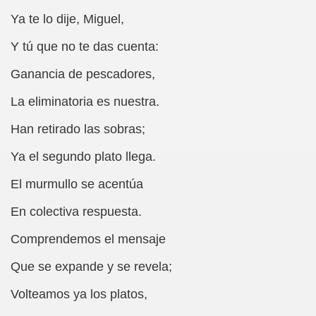
Ya te lo dije, Miguel,
Olegario García Fernández)
Y tú que no te das cuenta:
Ganancia de pescadores,
mando Ruiz "José Ruivari")
La eliminatoria es nuestra.
to Gil)
Han retirado las sobras;
 Álvarez Pihen)
Ya el segundo plato llega.
ueroa)
El murmullo se acentúa
a)
En colectiva respuesta.
vira)
Comprendemos el mensaje
nzález, el Tito Estebo)
Que se expande y se revela;
n J. Tamayo Pozueta)
Volteamos ya los platos,