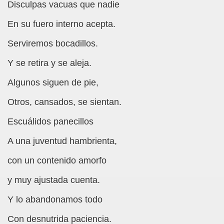
Disculpas vacuas que nadie
En su fuero interno acepta.
Cuento? (Miguel Ángel Vázquez)
Serviremos bocadillos.
Y se retira y se aleja.
sús Sánchez Oliva)
Algunos siguen de pie,
usbalixa (Fermín J. Tamayo Pozueta)
Otros, cansados, se sientan.
yo Pozueta)
Escuálidos panecillos
c Miñana i Armadàs)
A una juventud hambrienta,
ncesc Miñana i Armadàs)
con un contenido amorfo
 José Avellán)
y muy ajustada cuenta.
ellán)
Y lo abandonamos todo
n)
Con desnutrida paciencia.