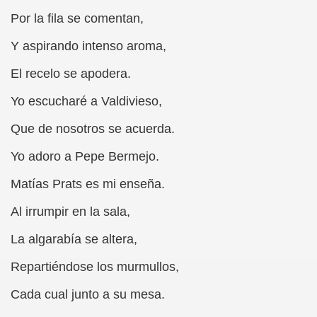
Por la fila se comentan,
 Mosquete y Angelines Sánchez)
Y aspirando intenso aroma,
El recelo se apodera.
la Obra de Unamuno "La Esfinge" (Roberto Enjuto)
Yo escucharé a Valdivieso,
Que de nosotros se acuerda.
ncurso Exposición de Quesos de los Picos de Europa (Ánge
Yo adoro a Pepe Bermejo.
ttle (Revista Integral)
Matías Prats es mi enseña.
lución Cultural China (Alberto Moravia)
Al irrumpir en la sala,
La algarabía se altera,
i Águila)
Repartiéndose los murmullos,
Cada cual junto a su mesa.
tos Matías)