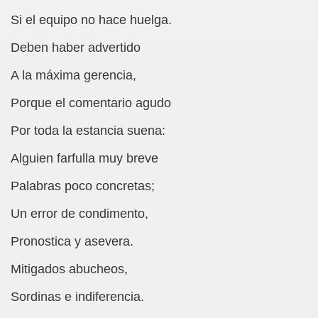
tós i Ciurana)
Si el equipo no hace huelga.
Deben haber advertido
tario a Cometas en el Cielo (Roberto Enjuto)
A la máxima gerencia,
 y Polonia (Pedro Zurita y Fernando de la Puente Hevia)
Porque el comentario agudo
borino)
Por toda la estancia suena:
 Valentines)
Alguien farfulla muy breve
az Donate)
Palabras poco concretas;
Un error de condimento,
 García)
Pronostica y asevera.
o)
Mitigados abucheos,
Sordinas e indiferencia.
 (Juan Ramón García de la Calva)