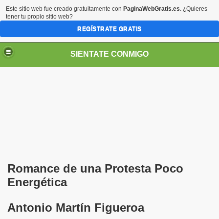
Este sitio web fue creado gratuitamente con
PaginaWebGratis.es
. ¿Quieres
tener tu propio sitio web?
REGÍSTRATE GRATIS
SIÉNTATE CONMIGO
S - SORIA)
Romance de una
P
rotesta
P
oco
E
nergética
LARES
Antonio Martín Figueroa