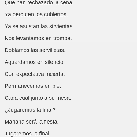
, al Agua, al Fuego y a la Tierra (Antonio Perán Elvira)
Que han rechazado la cena.
Ya percuten los cubiertos.
Pozueta)
Ya se asustan las sirvientas.
Chico de la Piedra (Fermín J. Tamayo Pozueta)
Nos levantamos en tromba.
A. Vicente Mosquete (Antonio Perán Elvira)
Doblamos las servilletas.
a López García)
Aguardamos en silencio
ús Cañamares)
Con expectativa incierta.
o Aguado (Antonio Martín Figueroa)
Permanecemos en pie,
Roberto Enjuto)
Cada cual junto a su mesa.
Aguado Centenera)
¿Jugaremos la final?
Mañana será la fiesta.
ya (Enric Puigventós i Ciurana)
Jugaremos la final,