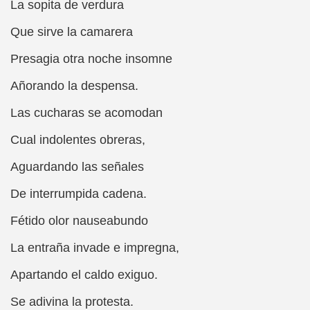
La sopita de verdura
 Almazán)
Que sirve la camarera
rán Elvira)
Presagia otra noche insomne
lmazán)
Añorando la despensa.
 Elvira)
Las cucharas se acomodan
onzález Acosta)
Cual indolentes obreras,
chez, Picolisto)
Aguardando las señales
De interrumpida cadena.
(Abel González Acosta)
Fétido olor nauseabundo
 Picolisto)
La entraña invade e impregna,
)
Apartando el caldo exiguo.
Se adivina la protesta.
no)