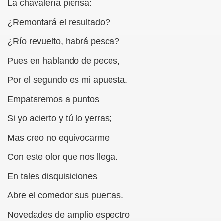
La chavalería piensa:
n (Santos Matías)
¿Remontará el resultado?
imeno i García)
¿Río revuelto, habrá pesca?
njuto)
Pues en hablando de peces,
Por el segundo es mi apuesta.
Empataremos a puntos
 de la Antigua Radio (Roberto Enjuto)
Si yo acierto y tú lo yerras;
r (Roberto Enjuto)
Mas creo no equivocarme
to)
Con este olor que nos llega.
En tales disquisiciones
la)
Abre el comedor sus puertas.
Novedades de amplio espectro
quierdas de Buena Voluntad (Roberto Enjuto)