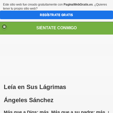
Este sitio web fue creado gratuitamente con
PaginaWebGratis.es
. ¿Quieres
tener tu propio sitio web?
REGÍSTRATE GRATIS
SIÉNTATE CONMIGO
S - SORIA)
Leía en Sus Lágrimas
mero)
Ángeles Sánchez
Gil)
Más que a Dios; más. Más que a su padre; más, ¡
 Figueroa)