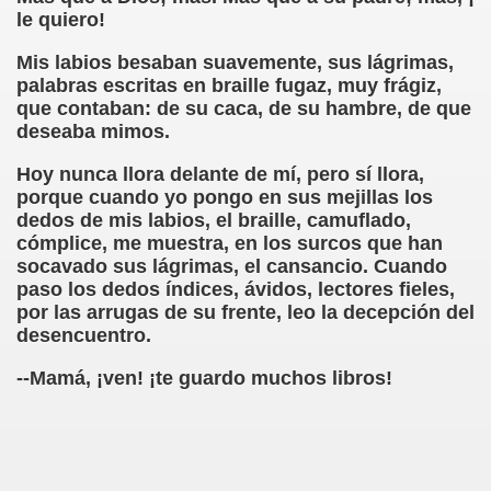
le quiero!
ier Bernal García)
Mis labios besaban suavemente, sus lágrimas,
palabras escritas en braille fugaz, muy frágiz,
 García)
que contaban: de su caca, de su hambre, de que
deseaba mimos.
Hoy nunca llora delante de mí, pero sí llora,
s Sánchez)
porque cuando yo pongo en sus mejillas los
dedos de mis labios, el braille, camuflado,
cómplice, me muestra, en los surcos que han
socavado sus lágrimas, el cansancio. Cuando
o Figueroa Soliño)
paso los dedos índices, ávidos, lectores fieles,
por las arrugas de su frente, leo la decepción del
án)
desencuentro.
ero)
--Mamá, ¡ven! ¡te guardo muchos libros!
zález Otero)