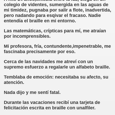
colegio de videntes, sumergida en las aguas de
mi timidez, pugnaba por salir a flote, inadvertida,
ier Bernal García)
pero nadando para esqivar el fracaso. Nadie
entendía el braille en mi entorno.
 García)
Las matemáticas, crípticas para mí, me atraían
por incomprensibles.
s Sánchez)
Mi profesora, fría, contundente,impenetrable, me
fascinaba precisamente por eso.
Cerca de las navidades me atreví con un
o Figueroa Soliño)
supremo esfuerzo a regalarle un alfabeto braille.
án)
Temblaba de emoción: necesitaba su afecto, su
atención.
ero)
Nada dijo y me sentí fatal.
zález Otero)
Durante las vacaciones recibí una tarjeta de
felicitación escrita en braille con unalfiler.