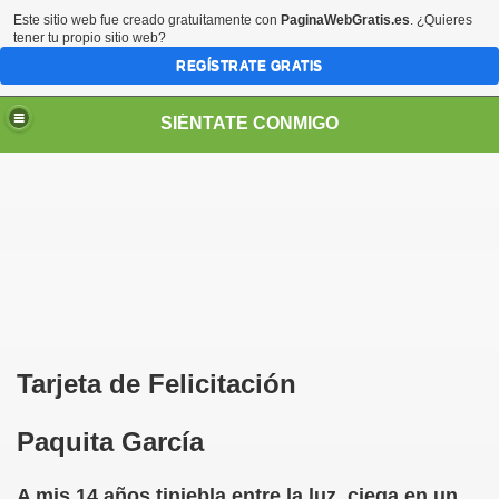
Este sitio web fue creado gratuitamente con
PaginaWebGratis.es
. ¿Quieres
tener tu propio sitio web?
REGÍSTRATE GRATIS
SIÉNTATE CONMIGO
S - SORIA)
Tarjeta de Felicitación
mero)
Paquita García
Gil)
A mis 14 años,tiniebla entre la luz, ciega en un
 Figueroa)