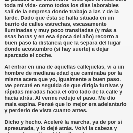
toda mi vida- como todos los días laborables
salí de la empresa donde trabajo a las 7 de la
DCASTS
tarde. Dado que ésta se halla situada en un
barrio de calles estrechas, escasamente
anva Romero)
iluminadas y muy poco transitadas (y más a
esas horas y en esa época del año) recorro a
aranva Romero)
buen paso la distancia que la separa del lugar
donde acostumbro (si hay suerte) a dejar
a Romero)
aparcado el coche.
va Romero)
Al entrar en una de aquellas callejuelas, vi a un
hombre de mediana edad que caminaba por la
 (Caranva Romero)
misma acera que yo, igualmente a buen paso.
Me percaté en seguida de que dirigía furtivas y
va Romero)
rápidas miradas hacia el otro lado de la calle y
hacia atrás. Al verme redujo el paso. Me dio
 Romero)
mala espina. Pensé que lo mejor era adelantarlo
y perderlo de vista cuanto antes.
nva Romero)
Dicho y hecho. Aceleré la marcha, ya de por sí
ro)
apresurada, y lo dejé atrás. Volví la cabeza y