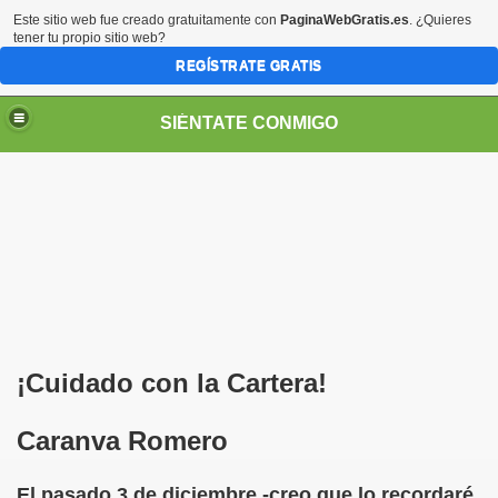
Este sitio web fue creado gratuitamente con
PaginaWebGratis.es
. ¿Quieres
tener tu propio sitio web?
REGÍSTRATE GRATIS
SIÉNTATE CONMIGO
S - SORIA)
¡Cuidado con la Cartera!
Caranva Romero
LARES
El pasado 3 de diciembre -creo que lo recordaré