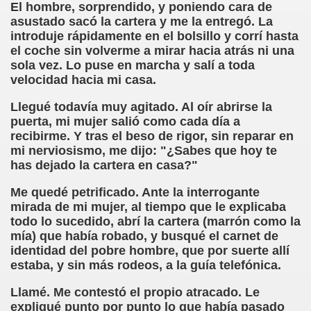
El hombre, sorprendido, y poniendo cara de
asustado sacó la cartera y me la entregó. La
tti y Caranva Romero)
introduje rápidamente en el bolsillo y corrí hasta
el coche sin volverme a mirar hacia atrás ni una
o Numancia (Caranva Romero)
sola vez. Lo puse en marcha y salí a toda
velocidad hacia mi casa.
 de Campoamor y Caranva Romero)
Llegué todavía muy agitado. Al oír abrirse la
dio Anónimo, Caranva Romero y Al-Guien-Más)
puerta, mi mujer salió como cada día a
recibirme. Y tras el beso de rigor, sin reparar en
Lucía (Caranva Romero y Álguienes Más)
mi nerviosismo, me dijo: "¿Sabes que hoy te
has dejado la cartera en casa?"
(Caranva Romero)
Me quedé petrificado. Ante la interrogante
e Espr-once-da y Caranva Romero)
mirada de mi mujer, al tiempo que le explicaba
todo lo sucedido, abrí la cartera (marrón como la
(Jacinco Benaonce y Caranva Romero)
mía) que había robado, y busqué el carnet de
identidad del pobre hombre, que por suerte allí
grafía (Eusebió Bastón Blasco y Caranva Romero)
estaba, y sin más rodeos, a la guía telefónica.
y Caranva Romero)
Llamé. Me contestó el propio atracado. Le
expliqué punto por punto lo que había pasado