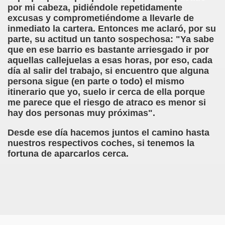
oño Manchado y Caranva Romero)
por mi cabeza, pidiéndole repetidamente
excusas y comprometiéndome a llevarle de
esao de Pega y Caranva Romero)
inmediato la cartera. Entonces me aclaró, por su
parte, su actitud un tanto sospechosa: "Ya sabe
Caranva Romero)
que en ese barrio es bastante arriesgado ir por
aquellas callejuelas a esas horas, por eso, cada
nónimo, Mamancio de la Pradera y Caranva Romero)
día al salir del trabajo, si encuentro que alguna
persona sigue (en parte o todo) el mismo
illa y Caranva Romero)
itinerario que yo, suelo ir cerca de ella porque
me parece que el riesgo de atraco es menor si
hay dos personas muy próximas".
anva Romero)
Desde ese día hacemos juntos el camino hasta
Mal (Luis de Góngora Pro Nobis y Caranva Romero)
nuestros respectivos coches, si tenemos la
fortuna de aparcarlos cerca.
 Agolfo y Caranva Romero)
E, Sólo un Cacho (Porque Manriquecío y Caranva Romero)
once y Caranva Romero)
 Grande de Aguafría y Caranva Romero)