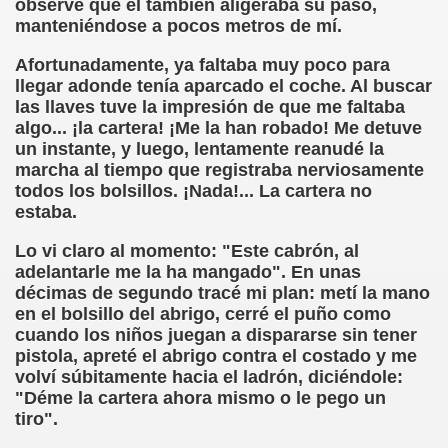
observé que él también aligeraba su paso,
ero)
manteniéndose a pocos metros de mí.
efonía, 1980, Caranva Romero)
Afortunadamente, ya faltaba muy poco para
llegar adonde tenía aparcado el coche. Al buscar
rito Informático, Caranva Romero)
las llaves tuve la impresión de que me faltaba
algo... ¡la cartera! ¡Me la han robado! Me detuve
o Escrito Informático, Caranva Romero)
un instante, y luego, lentamente reanudé la
marcha al tiempo que registraba nerviosamente
ranva Romero)
todos los bolsillos. ¡Nada!... La cartera no
estaba.
ños (Caranva Romero)
Lo vi claro al momento: "Este cabrón, al
adelantarle me la ha mangado". En unas
a Romero)
décimas de segundo tracé mi plan: metí la mano
en el bolsillo del abrigo, cerré el puño como
omero)
cuando los niños juegan a dispararse sin tener
pistola, apreté el abrigo contra el costado y me
nchado y Caranva Romero)
volví súbitamente hacia el ladrón, diciéndole:
"Déme la cartera ahora mismo o le pego un
do Santos Ciegos y Casimiros y Caranva Romero)
tiro".
o (Medio Anónimo, Caranva Romero)