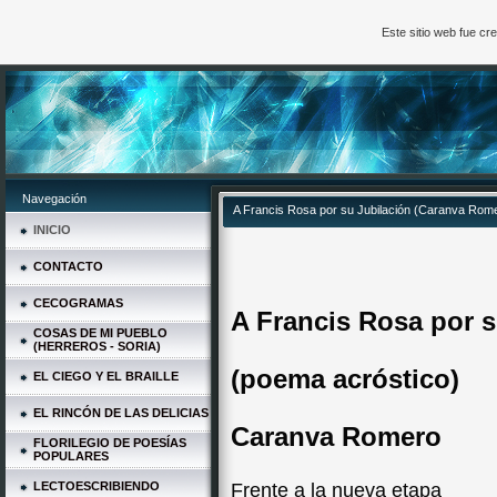
Este sitio web fue c
Navegación
A Francis Rosa por su Jubilación (Caranva Rom
INICIO
CONTACTO
CECOGRAMAS
A Francis Rosa por s
COSAS DE MI PUEBLO
(HERREROS - SORIA)
(poema acróstico)
EL CIEGO Y EL BRAILLE
EL RINCÓN DE LAS DELICIAS
Caranva Romero
FLORILEGIO DE POESÍAS
POPULARES
LECTOESCRIBIENDO
Frente a la nueva etapa