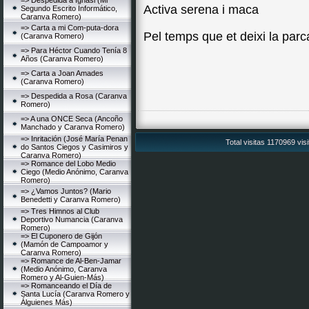
=> Despedida a Ignasi (Mi
Activa serena i maca
Segundo Escrito Informático,
Caranva Romero)
=> Carta a mi Com-puta-dora
Pel temps que et deixi la parc
(Caranva Romero)
=> Para Héctor Cuando Tenía 8
Años (Caranva Romero)
=> Carta a Joan Amades
(Caranva Romero)
=> Despedida a Rosa (Caranva
Romero)
=> A una ONCE Seca (Ancoño
Manchado y Caranva Romero)
=> Inritación (José María Penan
Total visitas 1170969 vis
do Santos Ciegos y Casimiros y
Caranva Romero)
=> Romance del Lobo Medio
Ciego (Medio Anónimo, Caranva
Romero)
=> ¿Vamos Juntos? (Mario
Benedetti y Caranva Romero)
=> Tres Himnos al Club
Deportivo Numancia (Caranva
Romero)
=> El Cuponero de Gijón
(Mamón de Campoamor y
Caranva Romero)
=> Romance de Al-Ben-Jamar
(Medio Anónimo, Caranva
Romero y Al-Guien-Más)
=> Romanceando el Día de
Santa Lucía (Caranva Romero y
Álguienes Más)