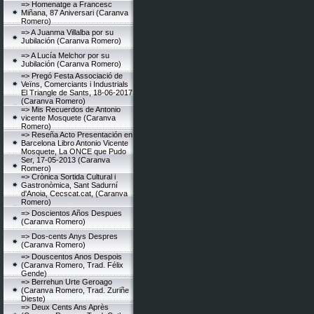
=> Homenatge a Francesc
Miñana, 87 Aniversari (Caranva
Romero)
=> A Juanma Villalba por su
Jubilación (Caranva Romero)
=> A Lucía Melchor por su
Jubilación (Caranva Romero)
=> Pregó Festa Associació de
Veïns, Comerciants i Industrials
El Triangle de Sants, 18-06-2017
(Caranva Romero)
=> Mis Recuerdos de Antonio
vicente Mosquete (Caranva
Romero)
=> Reseña Acto Presentación en
Barcelona Libro Antonio Vicente
Mosquete, La ONCE que Pudo
Ser, 17-05-2013 (Caranva
Romero)
=> Crònica Sortida Cultural i
Gastronòmica, Sant Sadurní
d'Anoia, Cecscat.cat, (Caranva
Romero)
=> Doscientos Años Despues
(Caranva Romero)
=> Dos-cents Anys Despres
(Caranva Romero)
=> Douscentos Anos Despois
(Caranva Romero, Trad. Félix
Gende)
=> Berrehun Urte Geroago
(Caranva Romero, Trad. Zuriñe
Dieste)
=> Deux Cents Ans Après