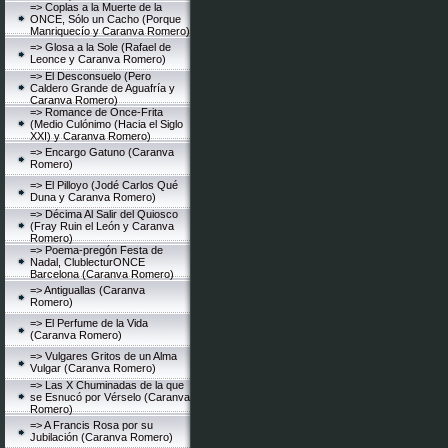
=> Coplas a la Muerte de la
ONCE, Sólo un Cacho (Porque
Manriquecío y Caranva Romero)
=> Glosa a la Sole (Rafael de
Leonce y Caranva Romero)
=> El Desconsuelo (Pero
Caldero Grande de Aguafría y
Caranva Romero)
=> Romance de Once-Frita
(Medio Culónimo (Hacia el Siglo
XXI) y Caranva Romero)
=> Encargo Gatuno (Caranva
Romero)
=> El Pilloyo (Jodé Carlos Qué
Duna y Caranva Romero)
=> Décima Al Salir del Quiosco
(Fray Ruin el León y Caranva
Romero)
=> Poema-pregón Festa de
Nadal, ClublecturONCE
Barcelona (Caranva Romero)
=> Antiguallas (Caranva
Romero)
=> El Perfume de la Vida
(Caranva Romero)
=> Vulgares Gritos de un Alma
Vulgar (Caranva Romero)
=> Las X Chuminadas de la que
se Esnucó por Vérselo (Caranva
Romero)
=> A Francis Rosa por su
Jubilación (Caranva Romero)