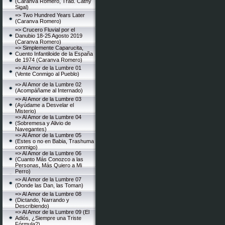
(Caranva Romero, Trad. Cathy
Sigal)
=> Two Hundred Years Later
(Caranva Romero)
=> Crucero Fluvial por el
Danubio 18-25 Agosto 2019
(Caranva Romero)
=> Simplemente Caparucita,
Cuento Infantiloide de la España
de 1974 (Caranva Romero)
=> Al Amor de la Lumbre 01
(Vente Conmigo al Pueblo)
=> Al Amor de la Lumbre 02
(Acompáñame al Internado)
=> Al Amor de la Lumbre 03
(Ayúdame a Desvelar el
Misterio)
=> Al Amor de la Lumbre 04
(Sobremesa y Alivio de
Navegantes)
=> Al Amor de la Lumbre 05
(Estes o no en Babia, Trashuma
conmigo)
=> Al Amor de la Lumbre 06
(Cuanto Más Conozco a las
Personas, Más Quiero a Mi
Perro)
=> Al Amor de la Lumbre 07
(Donde las Dan, las Toman)
=> Al Amor de la Lumbre 08
(Dictando, Narrando y
Describiendo)
=> Al Amor de la Lumbre 09 (El
Adiós, ¿Siempre una Triste
Fórmula?)