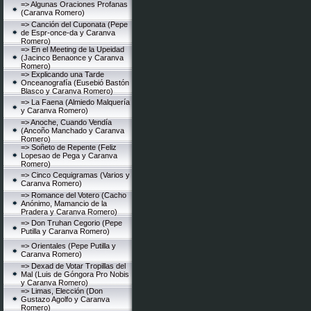
=> Algunas Oraciones Profanas
(Caranva Romero)
=> Canción del Cuponata (Pepe
de Espr-once-da y Caranva
Romero)
=> En el Meeting de la Upeidad
(Jacinco Benaonce y Caranva
Romero)
=> Explicando una Tarde
Onceanografía (Eusebió Bastón
Blasco y Caranva Romero)
=> La Faena (Almiedo Malquería
y Caranva Romero)
=> Anoche, Cuando Vendía
(Ancoño Manchado y Caranva
Romero)
=> Soñeto de Repente (Feliz
Lopesao de Pega y Caranva
Romero)
=> Cinco Cequigramas (Varios y
Caranva Romero)
=> Romance del Votero (Cacho
Anónimo, Mamancio de la
Pradera y Caranva Romero)
=> Don Truhan Cegorio (Pepe
Putilla y Caranva Romero)
=> Orientales (Pepe Putilla y
Caranva Romero)
=> Dexad de Votar Tropillas del
Mal (Luis de Góngora Pro Nobis
y Caranva Romero)
=> Limas, Elección (Don
Gustazo Agolfo y Caranva
Romero)