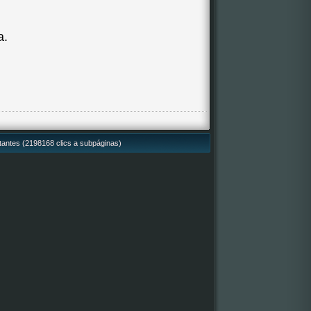
a.
itantes (2198168 clics a subpáginas)