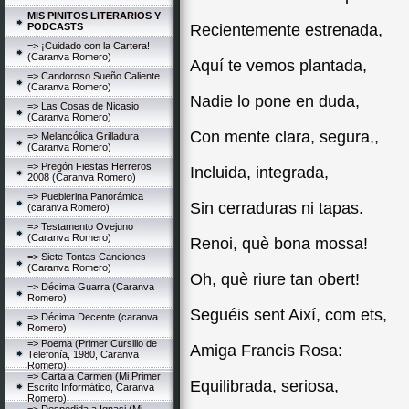
MIS PINITOS LITERARIOS Y
PODCASTS
Recientemente estrenada,
=> ¡Cuidado con la Cartera!
(Caranva Romero)
Aquí te vemos plantada,
=> Candoroso Sueño Caliente
(Caranva Romero)
Nadie lo pone en duda,
=> Las Cosas de Nicasio
(Caranva Romero)
Con mente clara, segura,,
=> Melancólica Grilladura
(Caranva Romero)
=> Pregón Fiestas Herreros
Incluida, integrada,
2008 (Caranva Romero)
=> Pueblerina Panorámica
Sin cerraduras ni tapas.
(caranva Romero)
=> Testamento Ovejuno
(Caranva Romero)
Renoi, què bona mossa!
=> Siete Tontas Canciones
(Caranva Romero)
Oh, què riure tan obert!
=> Décima Guarra (Caranva
Romero)
Seguéis sent Així, com ets,
=> Décima Decente (caranva
Romero)
=> Poema (Primer Cursillo de
Amiga Francis Rosa:
Telefonía, 1980, Caranva
Romero)
=> Carta a Carmen (Mi Primer
Equilibrada, seriosa,
Escrito Informático, Caranva
Romero)