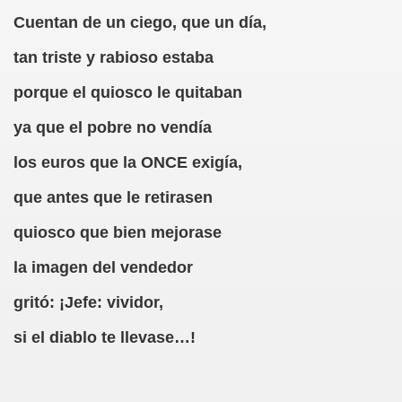
Cuentan de un ciego, que un día,
DCASTS
tan triste y rabioso estaba
anva Romero)
porque el quiosco le quitaban
aranva Romero)
ya que el pobre no vendía
a Romero)
los euros que la ONCE exigía,
va Romero)
que antes que le retirasen
 (Caranva Romero)
quiosco que bien mejorase
va Romero)
la imagen del vendedor
gritó: ¡Jefe: vividor,
 Romero)
si el diablo te llevase…!
nva Romero)
ro)