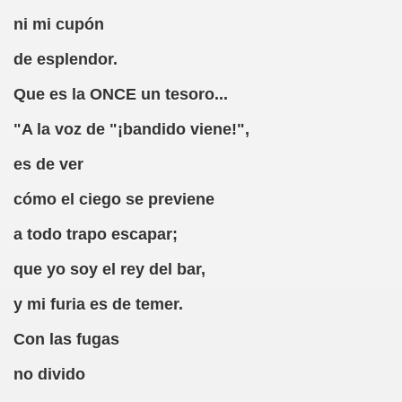
ni mi cupón
Culónimo (Hacia el Siglo XXI) y Caranva Romero)
de esplendor.
ero)
Que es la ONCE un tesoro...
una y Caranva Romero)
"A la voz de "¡bandido viene!",
Fray Ruin el León y Caranva Romero)
es de ver
, ClublecturONCE Barcelona (Caranva Romero)
cómo el ciego se previene
a todo trapo escapar;
a Romero)
que yo soy el rey del bar,
lgar (Caranva Romero)
y mi furia es de temer.
e Esnucó por Vérselo (Caranva Romero)
Con las fugas
ión (Caranva Romero)
no divido