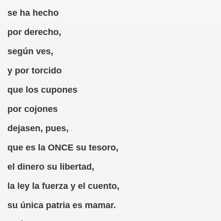
se ha hecho
tti y Caranva Romero)
por derecho,
o Numancia (Caranva Romero)
según ves,
 de Campoamor y Caranva Romero)
y por torcido
dio Anónimo, Caranva Romero y Al-Guien-Más)
que los cupones
Lucía (Caranva Romero y Álguienes Más)
por cojones
(Caranva Romero)
dejasen, pues,
e Espr-once-da y Caranva Romero)
que es la ONCE su tesoro,
(Jacinco Benaonce y Caranva Romero)
el dinero su libertad,
grafía (Eusebió Bastón Blasco y Caranva Romero)
la ley la fuerza y el cuento,
su única patria es mamar.
y Caranva Romero)