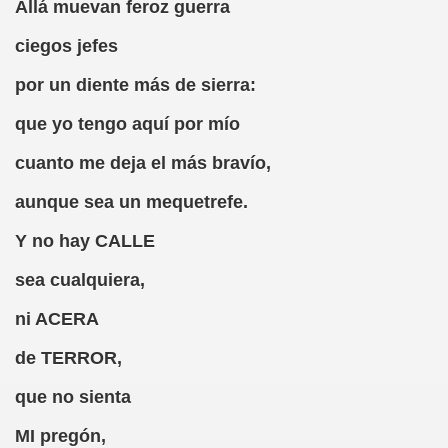
Allá muevan feroz guerra
oño Manchado y Caranva Romero)
ciegos jefes
esao de Pega y Caranva Romero)
por un diente más de sierra:
Caranva Romero)
que yo tengo aquí por mío
nónimo, Mamancio de la Pradera y Caranva Romero)
cuanto me deja el más bravío,
illa y Caranva Romero)
aunque sea un mequetrefe.
anva Romero)
Y no hay CALLE
Mal (Luis de Góngora Pro Nobis y Caranva Romero)
sea cualquiera,
 Agolfo y Caranva Romero)
ni ACERA
E, Sólo un Cacho (Porque Manriquecío y Caranva Romero)
de TERROR,
once y Caranva Romero)
que no sienta
MI pregón,
 Grande de Aguafría y Caranva Romero)