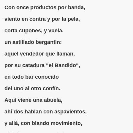
Con once productos por banda,
DCASTS
viento en contra y por la pela,
anva Romero)
corta cupones, y vuela,
aranva Romero)
un astillado bergantín:
a Romero)
aquel vendedor que llaman,
va Romero)
por su catadura "el Bandido",
 (Caranva Romero)
en todo bar conocido
va Romero)
del uno al otro confín.
Aquí viene una abuela,
 Romero)
ahí dos hablan con aspavientos,
nva Romero)
y allá, con blando movimiento,
ro)