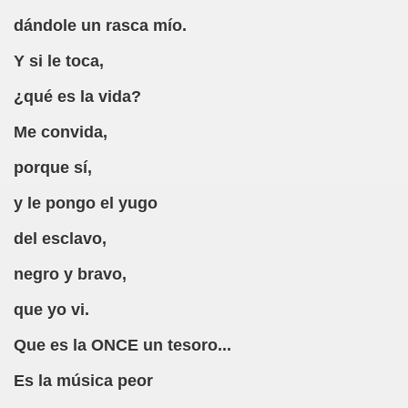
a Romero, Trad. Cathy Sigal)
dándole un rasca mío.
Y si le toca,
ranva Romero)
¿qué es la vida?
o 18-25 Agosto 2019 (Caranva Romero)
Me convida,
o Infantiloide de la España de 1974 (Caranva Romero)
porque sí,
e Conmigo al Pueblo)
y le pongo el yugo
mpáñame al Internado)
del esclavo,
me a Desvelar el Misterio)
negro y bravo,
emesa y Alivio de Navegantes)
que yo vi.
s o no en Babia, Trashuma conmigo)
Que es la ONCE un tesoro...
to Más Conozco a las Personas, Más Quiero a Mi Perro)
Es la música peor
e las Dan, las Toman)