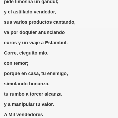
pide limosna un gandul;
ero)
y el astillado vendedor,
efonía, 1980, Caranva Romero)
sus varios productos cantando,
rito Informático, Caranva Romero)
va por doquier anunciando
o Escrito Informático, Caranva Romero)
euros y un viaje a Estambul.
ranva Romero)
Corre, cieguito mío,
ños (Caranva Romero)
con temor;
a Romero)
porque en casa, tu enemigo,
omero)
simulando bonanza,
tu rumbo a torcer alcanza
nchado y Caranva Romero)
y a manipular tu valor.
do Santos Ciegos y Casimiros y Caranva Romero)
A Mil vendedores
o (Medio Anónimo, Caranva Romero)