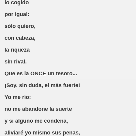
 87 Aniversari (Caranva Romero)
lo cogido
por igual:
lación (Caranva Romero)
sólo quiero,
ción (Caranva Romero)
con cabeza,
s, Comerciants i Industrials El Triangle de Sants, 18-06-2
la riqueza
ente Mosquete (Caranva Romero)
sin rival.
Barcelona Libro Antonio Vicente Mosquete, La ONCE que P
Que es la ONCE un tesoro...
tronòmica, Sant Sadurní d'Anoia, Cecscat.cat, (Caranva Ro
¡Soy, sin duda, el más fuerte!
ranva Romero)
Yo me río:
anva Romero)
no me abandone la suerte
anva Romero, Trad. Félix Gende)
y si alguno me condena,
a Romero, Trad. Zuriñe Dieste)
aliviaré yo mismo sus penas,