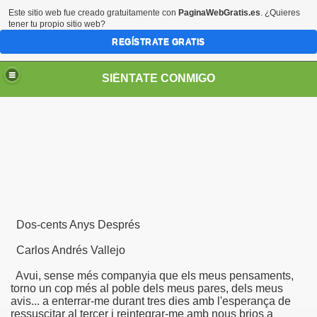
Este sitio web fue creado gratuitamente con
PaginaWebGratis.es
. ¿Quieres
tener tu propio sitio web?
REGÍSTRATE GRATIS
SIÉNTATE CONMIGO
S - SORIA)
Dos-cents Anys Després
Carlos Andrés Vallejo
Avui, sense més companyia que els meus pensaments,
LARES
torno un cop més al poble dels meus pares, dels meus
avis... a enterrar-me durant tres dies amb l'esperança de
ressuscitar al tercer i reintegrar-me amb nous brios a