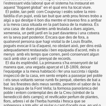
l'estressant vida laboral que el sistema ha instaurat en
aquest "llogaret global" en el qual ens ha tocat viure.
DCASTS
El poble, tan petit com Coupvray i estès sobre la mini-
faldilla d'un pujol, està tan buit que amb prou feines trobo a
anva Romero)
algú a qui desitjar-li bon dia mentre el traveso fins a arribar
a la meva casa situada en la part baixa de la mateixa. És
una casa de dues plantes amb teulada a dues aigües,
aranva Romero)
xemeneia, un petit jardí en la part davantera i una cotxera
en la seva part posterior. Encara que des de fora, a
a Romero)
qualsevol persona que hagi visitat la de Louis Braille,
pogués evocar-li la d'aquest, no obstant això, per dins està
adequadament restaurada i ben equipada d'acord, més o
va Romero)
menys amb els temps que corren, però conservant algun
racó amb olor a vell i prenyat de records.
 (Caranva Romero)
El dia és esplèndid. La primavera s'ha ensenyorit de tal
manera que, una vegada aparcat el LB-1809, deixar
va Romero)
l'equipatge a la meva habitació i fer una succinta i ràpida
inspecció de la casa, em sento empès a passejar pel poble
i els seus voltants sense rumb fix perquè, obertes de bat a
 Romero)
bat les finestres dels meus sentits, penetrin el sabor de la
fresca aigua de la Font Vella; la formosa panoràmica del
nva Romero)
poble i entorn contemplat des de la Creu (símbol de la
benedicció dels camps); el revificador perfum de plantes,
ro)
flors, arbres i el de l'herba humida i fresca que se
sobreposa a tots ells; el piular o cant d'ocells que, en vol o