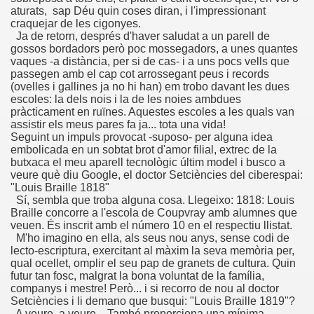
aturats, sap Déu quin coses diran, i l'impressionant
ero)
craquejar de les cigonyes.
Ja de retorn, després d'haver saludat a un parell de
efonía, 1980, Caranva Romero)
gossos bordadors però poc mossegadors, a unes quantes
vaques -a distància, per si de cas- i a uns pocs vells que
rito Informático, Caranva Romero)
passegen amb el cap cot arrossegant peus i records
(ovelles i gallines ja no hi han) em trobo davant les dues
escoles: la dels nois i la de les noies ambdues
o Escrito Informático, Caranva Romero)
pràcticament en ruïnes. Aquestes escoles a les quals van
assistir els meus pares fa ja... tota una vida!
ranva Romero)
Seguint un impuls provocat -suposo- per alguna idea
embolicada en un sobtat brot d'amor filial, extrec de la
ños (Caranva Romero)
butxaca el meu aparell tecnològic últim model i busco a
veure què diu Google, el doctor Setciències del ciberespai:
"Louis Braille 1818"
a Romero)
Sí, sembla que troba alguna cosa. Llegeixo: 1818: Louis
Braille concorre a l'escola de Coupvray amb alumnes que
omero)
veuen. És inscrit amb el número 10 en el respectiu llistat.
M'ho imagino en ella, als seus nou anys, sense codi de
nchado y Caranva Romero)
lecto-escriptura, exercitant al màxim la seva memòria per,
qual ocellet, omplir el seu pap de granets de cultura. Quin
futur tan fosc, malgrat la bona voluntat de la família,
do Santos Ciegos y Casimiros y Caranva Romero)
companys i mestre! Però... i si recorro de nou al doctor
Setciències i li demano que busqui: "Louis Braille 1819"?
o (Medio Anónimo, Caranva Romero)
A veure, a veure... També proporciona una mínima