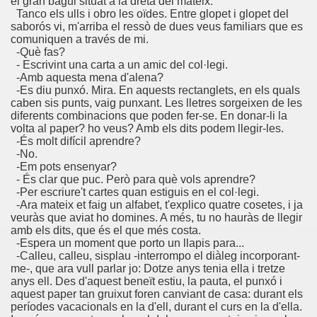
el gran bagul situat a la dreta del mateix.
oño Manchado y Caranva Romero)
Tanco els ulls i obro les oïdes. Entre glopet i glopet del
saborós vi, m'arriba el ressò de dues veus familiars que es
esao de Pega y Caranva Romero)
comuniquen a través de mi.
-Què fas?
- Escrivint una carta a un amic del col·legi.
Caranva Romero)
-Amb aquesta mena d'alena?
-Es diu punxó. Mira. En aquests rectanglets, en els quals
nónimo, Mamancio de la Pradera y Caranva Romero)
caben sis punts, vaig punxant. Les lletres sorgeixen de les
diferents combinacions que poden fer-se. En donar-li la
illa y Caranva Romero)
volta al paper? ho veus? Amb els dits podem llegir-les.
-És molt difícil aprendre?
-No.
anva Romero)
-Em pots ensenyar?
- És clar que puc. Però para què vols aprendre?
Mal (Luis de Góngora Pro Nobis y Caranva Romero)
-Per escriure't cartes quan estiguis en el col·legi.
-Ara mateix et faig un alfabet, t'explico quatre cosetes, i ja
veuràs que aviat ho domines. A més, tu no hauràs de llegir
 Agolfo y Caranva Romero)
amb els dits, que és el que més costa.
-Espera un moment que porto un llapis para...
E, Sólo un Cacho (Porque Manriquecío y Caranva Romero)
-Calleu, calleu, sisplau -interrompo el diàleg incorporant-
me-, que ara vull parlar jo: Dotze anys tenia ella i tretze
once y Caranva Romero)
anys ell. Des d'aquest beneït estiu, la pauta, el punxó i
aquest paper tan gruixut foren canviant de casa: durant els
períodes vacacionals en la d'ell, durant el curs en la d'ella.
 Grande de Aguafría y Caranva Romero)