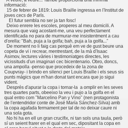
informació:
15 de febrer de 1819: Louis Braille ingressa en l'Institut de
tti y Caranva Romero)
joves cecs de París.
El futur sembla no ser ja tan fosc!
o Numancia (Caranva Romero)
Deixo enrere les escoles, properes al meu domicili. A
mesura que vaig acostant-me, una veu perfectament
 de Campoamor y Caranva Romero)
identificada no para de murmurar-me insistentment a cau
d'orella: "Bah, puja a la golfa; bah, puja a la golfa..."
De moment no li faig cas perquè em ve de gust beure una
dio Anónimo, Caranva Romero y Al-Guien-Más)
copeta de vi i recrear, mentrestant, de la mà d'Isaac
Asimov, lectures vàries i testimoniatges directes, les
Lucía (Caranva Romero y Álguienes Más)
vicissituds d'un imaginari cec bicentenario. Obro, doncs,
una ampolla -penso que procedeix de la zona de
(Caranva Romero)
Coupvray- i brindo en silenci per Louis Braille i els seus sis
punts màgics que m'han donat tant encara que jo sigui
vident.
e Espr-once-da y Caranva Romero)
Després d'apurar la copa i tornar-la a omplir en les seves
tres quartes parts, obeeixo la veu i pujo a la golfa en el
(Jacinco Benaonce y Caranva Romero)
qual entro com "Marcelino Pan y Vino" (nen protagonista
de l'entendridor conte de José María Sánchez-Silva) amb
grafía (Eusebió Bastón Blasco y Caranva Romero)
la copa agafada fermament per tal de no deixar caure ni
una sola gota.
No hi ha en ell un gran crucifix, ni tan sols una taula, però
y Caranva Romero)
sí un seient frarer en el qual em sec, dipositant la copa en