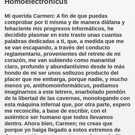
Homoelectrónicus
DCASTS
Mi querida Carmen: A fin de que puedas
comprobar por ti misma y de manera diáfana y
anva Romero)
fehaciente mis progresos informáticos, he
decidido plasmar en este trasto unas cuantas
aranva Romero)
palabras dedicadas a ti, que, a medida que me
se van escapando, a través del conducto
a Romero)
reglamentario, provenientes del retrete de mi
corazón, me van subiendo como manantial
va Romero)
claro, profundo y abundantísimo desde lo más
hondo de mi ser unos sollozos producto del
 (Caranva Romero)
placer que me embarga, porque nadie, y mucho
menos yo, antihomoinformáticus, podíamos
va Romero)
imaginarnos a este letrero, enarbolado pendón
de la libertad de las cavernas, monologando con
 Romero)
esta máquina infernal que, por otra parte, espero
me reconcilie, a base de escribir, con el
nva Romero)
auténtico ser humano que todos llevamos
dentro. Ahora bien, Carmen; no creas que
ro)
porque yo haiga llegado a estos extremos de