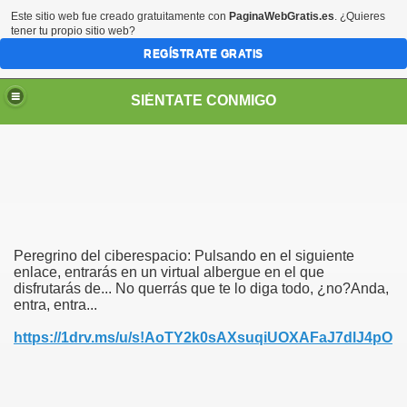
Este sitio web fue creado gratuitamente con
PaginaWebGratis.es
. ¿Quieres
tener tu propio sitio web?
REGÍSTRATE GRATIS
SIÉNTATE CONMIGO
S - SORIA)
Peregrino del ciberespacio: Pulsando en el siguiente
enlace, entrarás en un virtual albergue en el que
disfrutarás de... No querrás que te lo diga todo, ¿no?Anda,
entra, entra...
https://1drv.ms/u/s!AoTY2k0sAXsuqiUOXAFaJ7dlJ4pO
LARES