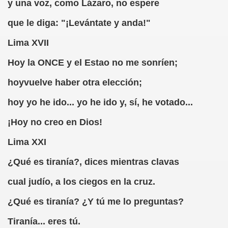
y una voz, como Lázaro, no espere
ero)
que le diga: "¡Levántate y anda!"
efonía, 1980, Caranva Romero)
Lima XVII
rito Informático, Caranva Romero)
Hoy la ONCE y el Estao no me sonríen;
o Escrito Informático, Caranva Romero)
hoyvuelve haber otra elección;
ranva Romero)
hoy yo he ido... yo he ido y, sí, he votado...
ños (Caranva Romero)
¡Hoy no creo en Dios!
a Romero)
Lima XXI
omero)
¿Qué es tiranía?, dices mientras clavas
cual judío, a los ciegos en la cruz.
nchado y Caranva Romero)
¿Qué es tiranía? ¿Y tú me lo preguntas?
do Santos Ciegos y Casimiros y Caranva Romero)
Tiranía... eres tú.
o (Medio Anónimo, Caranva Romero)