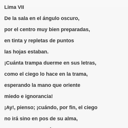
Lima VII
DCASTS
De la sala en el ángulo oscuro,
anva Romero)
por el centro muy bien preparadas,
aranva Romero)
en tinta y repletas de puntos
a Romero)
las hojas estaban.
va Romero)
¡Cuánta trampa duerme en sus letras,
 (Caranva Romero)
como el ciego lo hace en la trama,
va Romero)
esperando la mano que oriente
miedo e ignorancia!
 Romero)
¡Ay!, pienso; ¡cuándo, por fin, el ciego
nva Romero)
no irá sino en pos de su alma,
ro)