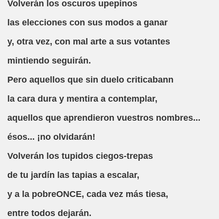
Volverán los oscuros upepinos
oño Manchado y Caranva Romero)
las elecciones con sus modos a ganar
esao de Pega y Caranva Romero)
y, otra vez, con mal arte a sus votantes
Caranva Romero)
mintiendo seguirán.
nónimo, Mamancio de la Pradera y Caranva Romero)
Pero aquellos que sin duelo criticabann
illa y Caranva Romero)
la cara dura y mentira a contemplar,
anva Romero)
aquellos que aprendieron vuestros nombres...
Mal (Luis de Góngora Pro Nobis y Caranva Romero)
ésos... ¡no olvidarán!
 Agolfo y Caranva Romero)
Volverán los tupidos ciegos-trepas
E, Sólo un Cacho (Porque Manriquecío y Caranva Romero)
de tu jardín las tapias a escalar,
once y Caranva Romero)
y a la pobreONCE, cada vez más tiesa,
entre todos dejarán.
 Grande de Aguafría y Caranva Romero)