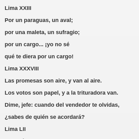
Lima XXIII
tti y Caranva Romero)
Por un paraguas, un aval;
o Numancia (Caranva Romero)
por una maleta, un sufragio;
 de Campoamor y Caranva Romero)
por un cargo... ¡yo no sé
dio Anónimo, Caranva Romero y Al-Guien-Más)
qué te diera por un cargo!
Lucía (Caranva Romero y Álguienes Más)
Lima XXXVIII
(Caranva Romero)
Las promesas son aire, y van al aire.
e Espr-once-da y Caranva Romero)
Los votos son papel, y a la trituradora van.
(Jacinco Benaonce y Caranva Romero)
Dime, jefe: cuando del vendedor te olvidas,
grafía (Eusebió Bastón Blasco y Caranva Romero)
¿sabes de quién se acordará?
Lima LII
y Caranva Romero)