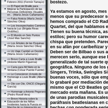
bostezo.
Febrero 2011 (Fermín Tamayo)
=> El Papel del Braille para
Mejorar la Participación de las
Ya estamos en agosto, mes 
Personas Deficientes Visuales
en... (María Jesús Cañamares)
menos que su predecesor so
=> Falsa Noticia (María Jesús
hemos comprado el CD Radi
Sánchez Oliva)
=> Los Insospechados Caminos
Quartet, del que hablamos e
hacia la Luz (Brígida Rivas
Tienen su buena técnica, as
Ordóñez)
=> El Mundo en Seis Puntos
estilos; pero su humor care
(José Mas Sancho)
chispa que pretenden. Pare
=> Los Árboles de las Esquinas
en su afán por caribeñizar y
(María Jesús Sánchez Oliva)
Deben ser de Bilbao o sus a
=> Un Viaje Cambió un Destino
(María Jesús Cañamares)
merecen serlo, aunque ese 
=> Breve Carta a Louis Braille
generalizado de tal suerte 
(Antonio Martín Figueroa)
geográfica. Ninguno de los 
=> Carta para Mi Nieto en la
Ventana (César Puente Fuente)
Singers, Trinka, Swingles Si
=> Le Conocieron: A modo de
buenas voces, sólo que emp
Homenaje a Louis Braille (Alberto
Gil)
lo grabaré por mediación del
=> Ole con Ole, ONCE (Olegario
mismo que el CD Beatles g
García)
mercado esta mañana. Es un
=> Homenaje a Antonio Pegoraro
(Pedro Rosell Vera)
de unas parodias musicales 
=> Breve Historia sobre la
Educación de los Niños
paráfrasis beatlesianas en 
Invidentes hasta la Puesta en
hechas con ponderada serie
Marcha de su Integración en