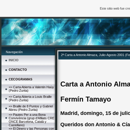
Este sitio web fue c
Navegación
2ª Carta a Antonio Almaza, Julio-Agosto 2001 (
INICIO
CONTACTO
CECOGRAMAS
Carta a Antonio Alm
=> Carta Abierta a Valentin Haüy
(Pedro Zurita)
=> Carta Abierta a Louis Braille
Fermín Tamayo
(Pedro Zurita)
=> Braille de 8 Puntos y Gabriel
Abreu (Pedro Zurita)
Madrid, domingo, 15 de juli
=> Pautes Per a una Bona
Convivència (grup d'Afiliats CRE
ONCE Barcelona, Català y
Queridos don Antonio & Cía.
Castellano)
=> El Dinero y las Personas con