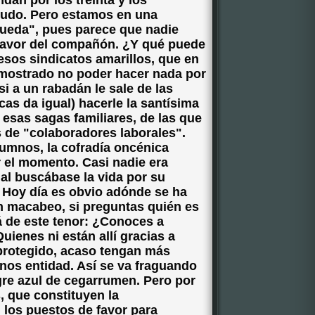
dan por los treinta y los
crudo. Pero estamos en una
pueda", pues parece que nadie
 favor del compañón. ¿Y qué puede
sos sindicatos amarillos, que en
mostrado no poder hacer nada por
i a un rabadán le sale de las
cas da igual) hacerle la santísima
 esas sagas familiares, de las que
 de "colaboradores laborales".
mnos, la cofradía oncénica
 el momento. Casi nadie era
al buscábase la vida por su
. Hoy día es obvio adónde se ha
 un macabeo, si preguntas quién es
á de este tenor: ¿Conoces a
uienes ni están allí gracias a
 protegido, acaso tengan más
nos entidad. Así se va fraguando
gre azul de cegarrumen. Pero por
s, que constituyen la
los puestos de favor para