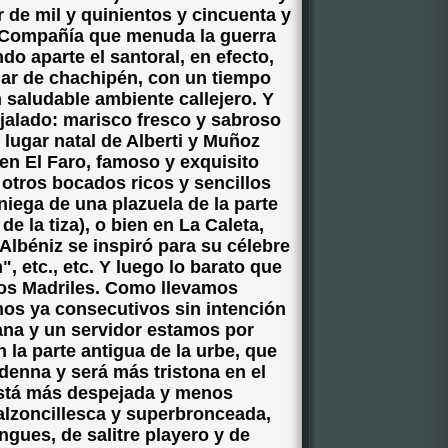
 de mil y quinientos y cincuenta y
la Compañía que menuda la guerra
ndo aparte el santoral, en efecto,
ar de chachipén, con un tiempo
 saludable ambiente callejero. Y
jalado: marisco fresco y sabroso
 lugar natal de Alberti y Muñoz
en El Faro, famoso y exquisito
y otros bocados ricos y sencillos
niega de una plazuela de la parte
de la tiza), o bien en La Caleta,
Albéniz se inspiró para su célebre
 etc., etc. Y luego lo barato que
 los Madriles. Como llevamos
nos ya consecutivos sin intención
Jana y un servidor estamos por
 la parte antigua de la urbe, que
enna y será más tristona en el
está más despejada y menos
alzoncillesca y superbronceada,
ngues, de salitre playero y de