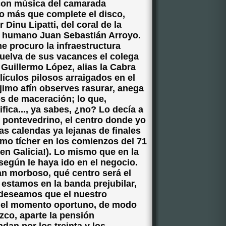
 con música del camarada
o más que complete el disco,
 Dinu Lipatti, del coral de la
e humano Juan Sebastián Arroyo.
e procuro la infraestructura
uelva de sus vacances el colega
 Guillermo López, alias la Cabra
lículos pilosos arraigados en el
ójimo afín observes rasurar, anega
os de maceración; lo que,
ifica..., ya sabes, ¿no? Lo decía a
e pontevedrino, el centro donde yo
as calendas ya lejanas de finales
omo tícher en los comienzos del 71
 en Galicia!). Lo mismo que en la
según le haya ido en el negocio.
an morboso, qué centro será el
estamos en la banda prejubilar,
a deseamos que el nuestro
en el momento oportuno, de modo
zco, aparte la pensión