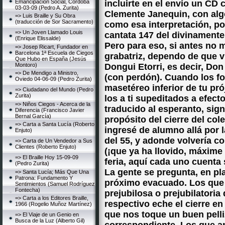
Emancipación Social, Córdoba
incluirte en el envío un CD
03-03-09 (Pedro A. Zurita)
Clemente Janequin, con alg
=> Luis Braille y Su Obra
(traducción de Sor Sacramento)
como esa interpretación, por
=> Un Joven Llamado Louis
cantata 147 del divinament
(Enrique Elissalde)
Pero para eso, si antes no m
=> Josep Ricart, Fundador en
Barcelona 1ª Escuela de Ciegos
grabatriz, dependo de que v
Que Hubo en España (Jesús
Montoro)
Dongui Etorri, es decir, Don
=> De Mendigo a Ministro,
(con perdón). Cuando los fo
Oviedo 04-06-09 (Pedro Zurita)
masetéreo inferior de tu pr
=> Ciudadano del Mundo (Pedro
Zurita)
los a ti supeditados a efect
=> Niños Ciegos - Acerca de la
traducido al esperanto, sign
Diferencia (Francisco Javier
Bernal García)
propósito del cierre del col
=> Carta a Santa Lucía (Roberto
ingresé de alumno allá por l
Enjuto)
del 55, y adonde volvería c
=> Carta de Un Vendedor a Sus
Clientes (Roberto Enjuto)
(¡que ya ha llovido, máxime
=> El Braille Hoy 15-09-09
feria, aquí cada uno cuenta 
(Pedro Zurita)
La gente se pregunta, en pl
=> Santa Lucía; Más Que Una
Patrona: Fundamento Y
próximo evacuado. Los que 
Sentimientos (Samuel Rodríguez
Fontecha)
prejubilosa o prejubilatori
=> Carta a los Editores Braille,
respectivo eche el cierre 
1966 (Rogelio Muñoz Martínez)
que nos toque un buen pelli
=> El Viaje de un Genio en
Busca de la Luz (Alberto Gil)