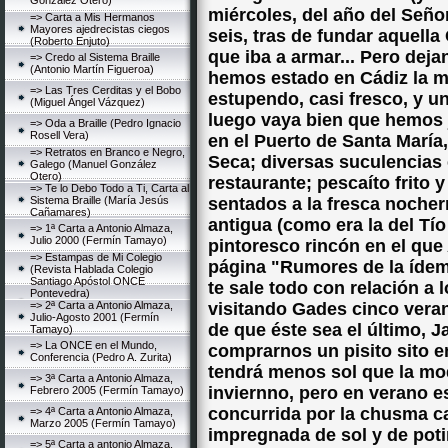
González Otero)
miércoles, del año del Señor
=> Carta a Mis Hermanos
Mayores ajedrecistas ciegos
seis, tras de fundar aquel
(Roberto Enjuto)
que iba a armar... Pero deja
=> Credo al Sistema Braille
(Antonio Martín Figueroa)
hemos estado en Cádiz la m
=> Las Tres Cerditas y el Bobo
estupendo, casi fresco, y un
(Miguel Ángel Vázquez)
luego vaya bien que hemos 
=> Oda a Braille (Pedro Ignacio
Rosell Vera)
en el Puerto de Santa María,
=> Retratos en Branco e Negro,
Seca; diversas suculencias 
Galego (Manuel González
Otero)
restaurante; pescaíto frito 
=> Te lo Debo Todo a Ti, Carta al
Sistema Braille (María Jesús
sentados a la fresca nocher
Cañamares)
antigua (como era la del Tío 
=> 1ª Carta a Antonio Almaza,
Julio 2000 (Fermín Tamayo)
pintoresco rincón en el que 
=> Estampas de Mi Colegio
página "Rumores de la ídem",
(Revista Hablada Colegio
Santiago Apóstol ONCE
te sale todo con relación a
Pontevedra)
=> 2ª Carta a Antonio Almaza,
visitando Gades cinco vera
Julio-Agosto 2001 (Fermín
de que éste sea el último, 
Tamayo)
=> La ONCE en el Mundo,
comprarnos un pisito sito en
Conferencia (Pedro A. Zurita)
tendrá menos sol que la mod
=> 3ª Carta a Antonio Almaza,
inviernno, pero en verano 
Febrero 2005 (Fermín Tamayo)
concurrida por la chusma c
=> 4ª Carta a Antonio Almaza,
Marzo 2005 (Fermín Tamayo)
impregnada de sol y de poti
=> 5ª Carta a antonio Almaza,