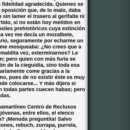
u fidelidad agradecida. Quienes se
 oposición que, de lo malo, daba
in lamer el trasero al gerifalte ni
tido, si no están hoy metidos en
ósiles prehistóricos cuya extinción
a vez me decía un mozalbete,
tario, seguramente por echarme un
 o me mosqueaba: ¿No crees que a
 maldita vez, exterminarnos? Le
lín; pero quien con más furia se
ión de la cieguidia, sino toda esa
iariamente come gracias a la
no, pues de no existir éste es muy
de colocarse... Y más dijera si
en todas partes cuecen habas; pero
adas.
chamartíneo Centro de Reclusos
jóvenas, entre ellos, el elenco
? ¡Menuda preguntita! Salvo
nes, rebuch, zurrapa, purrela,