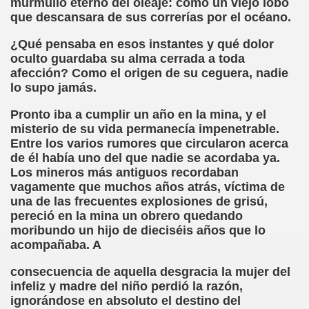
murmullo eterno del oleaje: como un viejo lobo
que descansara de sus correrías por el océano.
, Sordo-ciego, elpais.com, 03-02-2008 (Juan José Millás)
¿Qué pensaba en esos instantes y qué dolor
oculto guardaba su alma cerrada a toda
ímite (Juan José Millás)
afección? Como el origen de su ceguera, nadie
lo supo jamás.
 (José Molina Torres)
Pronto iba a cumplir un año en la mina, y el
E (José Molina Torres)
misterio de su vida permanecía impenetrable.
Entre los varios rumores que circularon acerca
olegio San Luis Gonzaga de la ONCE (José Molina Torres)
de él había uno del que nadie se acordaba ya.
Los mineros más antiguos recordaban
tín Figueroa)
vagamente que muchos años atrás, víctima de
una de las frecuentes explosiones de grisú,
.. Todavía (Andrea Muñoz Fernández)
pereció en la mina un obrero quedando
moribundo un hijo de dieciséis años que lo
os (María Jesús Cañamares Muñoz)
acompañaba. A
eroa)
consecuencia de aquella desgracia la mujer del
infeliz y madre del niño perdió la razón,
 Cañamares Muñoz)
ignorándose en absoluto el destino del