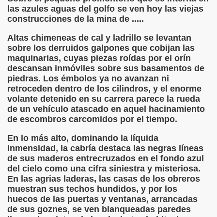
las azules aguas del golfo se ven hoy las viejas
construcciones de la mina de .....
 de los Ciegos (Pablo Madrid Herruzo)
Altas chimeneas de cal y ladrillo se levantan
Castillo Bejarano)
sobre los derruidos galpones que cobijan las
maquinarias, cuyas piezas roídas por el orín
n León (Juan José Miñana)
descansan inmóviles sobre sus basamentos de
piedras. Los émbolos ya no avanzan ni
rta a Charles Barbier (Pablo Madrid Herruzo)
retroceden dentro de los cilindros, y el enorme
volante detenido en su carrera parece la rueda
l Mundo (Pedro Zurita)
de un vehículo atascado en aquel hacinamiento
de escombros carcomidos por el tiempo.
 y Sus Precios (Pedro Zurita)
En lo más alto, dominando la líquida
emàtica de l'Adolescència en Nois-es Cecs i Deficients Vis
inmensidad, la cabría destaca las negras líneas
de sus maderos entrecruzados en el fondo azul
ción a Desarrollar CRE Joan Amades ONCE, 1990 (Miquel Al
del cielo como una cifra siniestra y misteriosa.
En las agrias laderas, las casas de los obreros
tura en Peligro de Extinción (Eutiquio Cabrerizo)
muestran sus techos hundidos, y por los
huecos de las puertas y ventanas, arrancadas
Para Todos (Pedro Zurita)
de sus goznes, se ven blanqueadas paredes