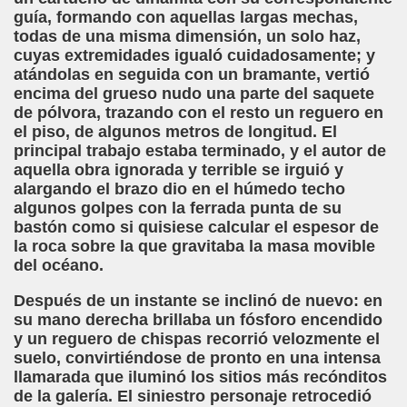
guía, formando con aquellas largas mechas,
z, Aldaba)
todas de una misma dimensión, un solo haz,
cuyas extremidades igualó cuidadosamente; y
ra)
atándolas en seguida con un bramante, vertió
encima del grueso nudo una parte del saquete
i)
de pólvora, trazando con el resto un reguero en
el piso, de algunos metros de longitud. El
ti)
principal trabajo estaba terminado, y el autor de
aquella obra ignorada y terrible se irguió y
mento (Francisco García Pavón)
alargando el brazo dio en el húmedo techo
algunos golpes con la ferrada punta de su
nterruptus de la Vida de Casimiro Seisluces (Varios Autor
bastón como si quisiese calcular el espesor de
la roca sobre la que gravitaba la masa movible
adden)
del océano.
dita (José Amando Ruiz "Jose Ruivari")
Después de un instante se inclinó de nuevo: en
su mano derecha brillaba un fósforo encendido
oletti)
y un reguero de chispas recorrió velozmente el
suelo, convirtiéndose de pronto en una intensa
(Angelines Sánchez)
llamarada que iluminó los sitios más recónditos
de la galería. El siniestro personaje retrocedió