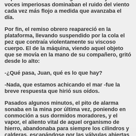
dro (Andres Barba)
voces imperiosas dominaban el ruido del viento
cada vez más flojo a medida que avanzaba el
ias a la ONCE (María Ferradás Taboada)
día.
Por fin, el remiso obrero reapareció en la
S - SORIA)
plataforma, llevando suspendido por la cola el
pez que contraía violentamente su viscoso
cuerpo. El de la máquina, viendo aquel objeto
que se movía en la mano de su compañero, gritó
desde lo alto:
LARES
-¿Qué pasa, Juan, qué es lo que hay?
-Nada, que estamos achicando el mar -fue la
breve respuesta que hirió sus oídos.
DCASTS
Pasados algunos minutos, el pito de alarma
sonaba en la mina por última vez, poniendo en
conmoción a sus dormidos moradores, y el
vapor, el aliento vital de aquel organismo de
hierro, abandonaba para siempre los cilindros y
calderas, escapándose por las válvulas abiertas