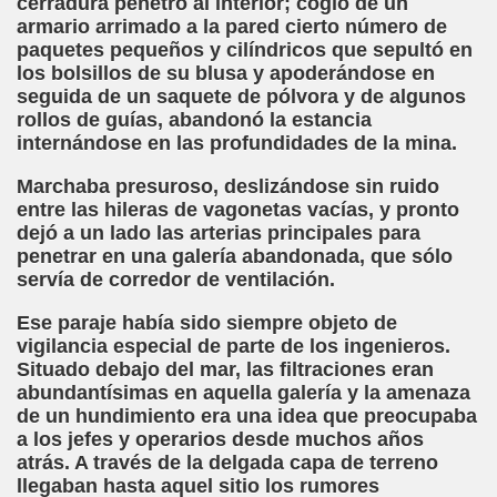
cerradura penetró al interior; cogió de un
armario arrimado a la pared cierto número de
paquetes pequeños y cilíndricos que sepultó en
los bolsillos de su blusa y apoderándose en
andro Casona)
seguida de un saquete de pólvora y de algunos
rollos de guías, abandonó la estancia
iller)
internándose en las profundidades de la mina.
)
Marchaba presuroso, deslizándose sin ruido
entre las hileras de vagonetas vacías, y pronto
Realidad (Roberto Enjuto)
dejó a un lado las arterias principales para
penetrar en una galería abandonada, que sólo
eterlink)
servía de corredor de ventilación.
 George Wells)
Ese paraje había sido siempre objeto de
vigilancia especial de parte de los ingenieros.
 Perro de Ciego (Camilo José Cela)
Situado debajo del mar, las filtraciones eran
abundantísimas en aquella galería y la amenaza
de un hundimiento era una idea que preocupaba
a los jefes y operarios desde muchos años
atrás. A través de la delgada capa de terreno
llegaban hasta aquel sitio los rumores