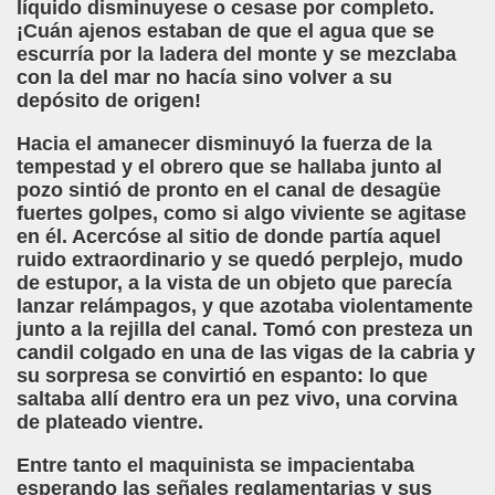
líquido disminuyese o cesase por completo.
¡Cuán ajenos estaban de que el agua que se
ontoro Martínez)
escurría por la ladera del monte y se mezclaba
con la del mar no hacía sino volver a su
ute)
depósito de origen!
gado Casino)
Hacia el amanecer disminuyó la fuerza de la
tempestad y el obrero que se hallaba junto al
r la Superficie (Ximo González Sospedra)
pozo sintió de pronto en el canal de desagüe
fuertes golpes, como si algo viviente se agitase
arrido)
en él. Acercóse al sitio de donde partía aquel
ruido extraordinario y se quedó perplejo, mudo
ías (Antonio Pareja Serrada)
de estupor, a la vista de un objeto que parecía
lanzar relámpagos, y que azotaba violentamente
junto a la rejilla del canal. Tomó con presteza un
candil colgado en una de las vigas de la cabria y
i Fabre)
su sorpresa se convirtió en espanto: lo que
saltaba allí dentro era un pez vivo, una corvina
olina Torres)
de plateado vientre.
 Desconocido)
Entre tanto el maquinista se impacientaba
esperando las señales reglamentarias y sus