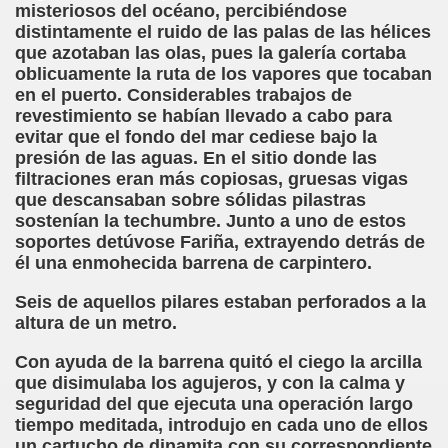
ar (Sergio Farràs)
misteriosos del océano, percibiéndose
distintamente el ruido de las palas de las hélices
 Roig)
que azotaban las olas, pues la galería cortaba
oblicuamente la ruta de los vapores que tocaban
en el puerto. Considerables trabajos de
revestimiento se habían llevado a cabo para
 para Acunar un Sueño roto (F. Javier Bernal García)
evitar que el fondo del mar cediese bajo la
presión de las aguas. En el sitio donde las
ue Fernández del Campo)
filtraciones eran más copiosas, gruesas vigas
que descansaban sobre sólidas pilastras
sostenían la techumbre. Junto a uno de estos
soportes detúvose Fariña, extrayendo detrás de
 Piedrahita)
él una enmohecida barrena de carpintero.
Seis de aquellos pilares estaban perforados a la
 (Angelines Sánchez)
altura de un metro.
García)
Con ayuda de la barrena quitó el ciego la arcilla
que disimulaba los agujeros, y con la calma y
seguridad del que ejecuta una operación largo
tiempo meditada, introdujo en cada uno de ellos
por el Departamento de Policía (Fernando Casasola)
un cartucho de dinamita con su correspondiente