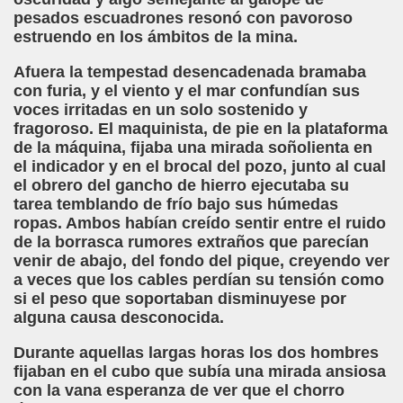
pesados escuadrones resonó con pavoroso
estruendo en los ámbitos de la mina.
co García Pavón)
Afuera la tempestad desencadenada bramaba
con furia, y el viento y el mar confundían sus
 Clarín)
voces irritadas en un solo sostenido y
fragoroso. El maquinista, de pie en la plataforma
de la máquina, fijaba una mirada soñolienta en
el indicador y en el brocal del pozo, junto al cual
el obrero del gancho de hierro ejecutaba su
tarea temblando de frío bajo sus húmedas
ropas. Ambos habían creído sentir entre el ruido
de la borrasca rumores extraños que parecían
go
venir de abajo, del fondo del pique, creyendo ver
a veces que los cables perdían su tensión como
(Francisco Rojas González)
si el peso que soportaban disminuyese por
alguna causa desconocida.
do Casino)
Durante aquellas largas horas los dos hombres
o)
fijaban en el cubo que subía una mirada ansiosa
con la vana esperanza de ver que el chorro
Montoro Martínez)