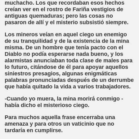
muchacho. Los que recordaban esos hechos
a torres)
creían ver en el rostro de Fariña vestigios de
antiguas quemaduras; pero las cosas no
o de Papel (José Molina Torres)
pasaron de allí y el misterio subsistió siempre.
s - Reunión de Semáforos (José Molina Torres)
Los mineros veían en aquel ciego un enemigo
de su tranquilidad y de la existencia de la mina
Bestard)
misma. De un hombre que tenía pacto con el
Diablo no podía esperarse nada bueno, y los
néndez Pelayo, Jesús Montoro y Espido Freire)
alarmistas anunciaban toda clase de males para
lo futuro, citándose de él para apoyar aquellos
a, El País, 12 de Mayo de 1990 (Antonio Muñoz Molina)
siniestros presagios, algunas enigmáticas
palabras pronunciadas después de un derrumbe
que había quitado la vida a varios trabajadores.
orales)
-Cuando yo muera, la mina morirá conmigo -
había dicho el misterioso ciego.
ia Gayoso)
Para muchos aquella frase encerraba una
amenaza y para otros un vaticinio que no
tardaría en cumplirse.