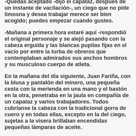
-Quedas aceptado -dijo el capataz, después de
un instante de vacilación-, un ciego que no pide
dagógica de la Educación Especial de la Mano de Sidonio 
limosna y desea trabajar merece ser bien
acogido; puedes empezar cuando gustes.
do Mi Vida (Teresa Bornez Abascal)
-Mañana a primera hora estaré aquí -respondió
vador Pérez)
el original personaje y se alejó pasando con la
cabeza erguida y las blancas pupilas fijas en el
e Cómo Ayudar a Personas con Discapacidad Visual
vacío por entre la turba de obreros que
contemplaban admirados sus anchos hombros
le (Pedro Zurita)
y su musculoso cuerpo de atleta.
(Angelines sánchez Herrero)
En la mañana del día siguiente, Juan Fariña, con
la blusa y pantalón del minero, una pequeña
(Álvaro Cuetos Suárez)
cesta con la merienda en una mano y el bastón
en la otra, penetraba en la jaula en compañía de
onzález Otero)
un capataz y varios trabajadores. Todos
cubríanse la cabeza con la tradicional gorra de
rique Elissalde)
cuero y en todas ellas, excepto en la del ciego,
sujetas a la visera brillaban encendidas
onencia (Lídia León Esteban Y Víctor Martínez Maheux)
pequeñas lámparas de aceite.