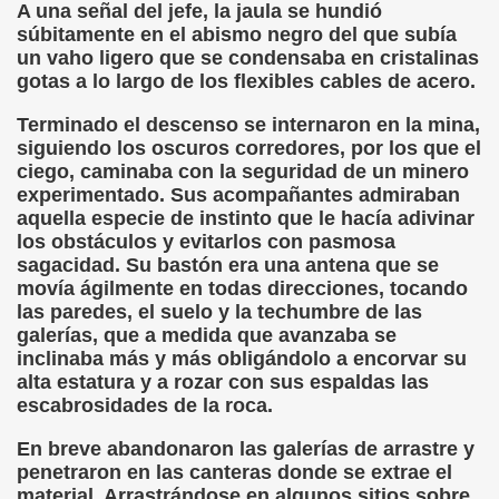
ovia 30-11-11 (Pedro Zurita)
A una señal del jefe, la jaula se hundió
súbitamente en el abismo negro del que subía
adernos Horizontes, Enrique Elissalde y Carmen Roig)
un vaho ligero que se condensaba en cristalinas
gotas a lo largo de los flexibles cables de acero.
(Antonio Martín Figueroa)
Terminado el descenso se internaron en la mina,
siguiendo los oscuros corredores, por los que el
to)
ciego, caminaba con la seguridad de un minero
experimentado. Sus acompañantes admiraban
zquez)
aquella especie de instinto que le hacía adivinar
los obstáculos y evitarlos con pasmosa
 Lectobraillístico (Egosan)
sagacidad. Su bastón era una antena que se
movía ágilmente en todas direcciones, tocando
 Cabrerizo)
las paredes, el suelo y la techumbre de las
galerías, que a medida que avanzaba se
ez Otero)
inclinaba más y más obligándolo a encorvar su
alta estatura y a rozar con sus espaldas las
ajedrecistas ciegos (Roberto Enjuto)
escabrosidades de la roca.
nio Martín Figueroa)
En breve abandonaron las galerías de arrastre y
penetraron en las canteras donde se extrae el
Miguel Ángel Vázquez)
material. Arrastrándose en algunos sitios sobre