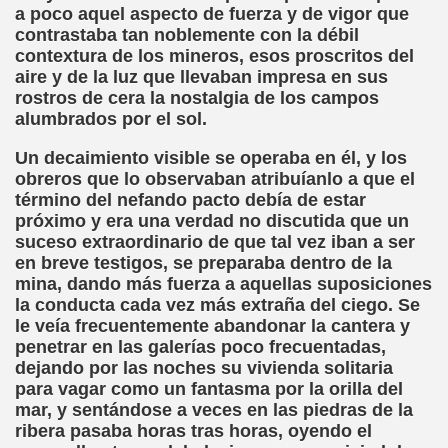
a poco aquel aspecto de fuerza y de vigor que
o y la Franqueza (Sergio Gay Laudes)
contrastaba tan noblemente con la débil
contextura de los mineros, esos proscritos del
d'una Companyia de Músics Cecs en 1647 (Arxiu Històric de 
aire y de la luz que llevaban impresa en sus
rostros de cera la nostalgia de los campos
s Ordóñez)
alumbrados por el sol.
Braille 2018 (Comisión Braille Latinoamericana)
Un decaimiento visible se operaba en él, y los
obreros que lo observaban atribuíanlo a que el
ncia Iberoamericana del Braille, 1999 (Pedro A. Zurita Fanjul
término del nefando pacto debía de estar
próximo y era una verdad no discutida que un
uentón (Jesús Alberto Gil Pardo)
suceso extraordinario de que tal vez iban a ser
en breve testigos, se preparaba dentro de la
l, Lucía (Cat Yuste)
mina, dando más fuerza a aquellas suposiciones
la conducta cada vez más extraña del ciego. Se
ersaciones con Pedro Zurita, 14-06-2005 (Transcriptor Carl
le veía frecuentemente abandonar la cantera y
penetrar en las galerías poco frecuentadas,
a (Félix Gende Río)
dejando por las noches su vivienda solitaria
para vagar como un fantasma por la orilla del
nti Moese y Javier Fran)
mar, y sentándose a veces en las piedras de la
ribera pasaba horas tras horas, oyendo el
dos Mis Sentidos (Eutiquio Cabrerizo)