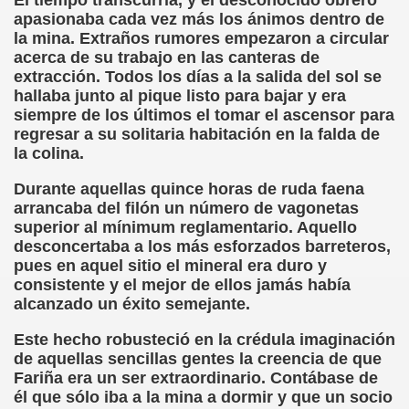
El tiempo transcurría, y el desconocido obrero
apasionaba cada vez más los ánimos dentro de
n Figueroa)
la mina. Extraños rumores empezaron a circular
acerca de su trabajo en las canteras de
alance y perspectivas (Enrique Elissalde)
extracción. Todos los días a la salida del sol se
hallaba junto al pique listo para bajar y era
ía Jesús Cañamares)
siempre de los últimos el tomar el ascensor para
regresar a su solitaria habitación en la falda de
amino de Santiago (Angelines sánchez Herrero)
la colina.
(Manuel González Otero)
Durante aquellas quince horas de ruda faena
arrancaba del filón un número de vagonetas
superior al mínimum reglamentario. Aquello
n Disminución Visual Grave (Pedro Zurita)
desconcertaba a los más esforzados barreteros,
pues en aquel sitio el mineral era duro y
(Manuel gonzález Otero)
consistente y el mejor de ellos jamás había
alcanzado un éxito semejante.
Gil)
Este hecho robusteció en la crédula imaginación
 Castellano e Italiano (Pedro Zurita)
de aquellas sencillas gentes la creencia de que
Fariña era un ser extraordinario. Contábase de
e la ONCE de Pontevedra (Blas Vázquez Rodríguez)
él que sólo iba a la mina a dormir y que un socio