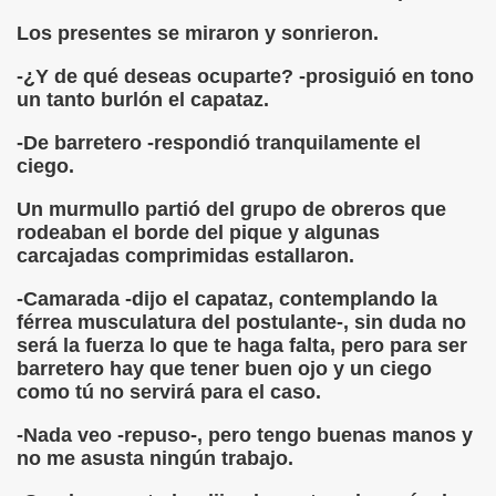
cción de Obstáculos (Juurmaa, J.)
Los presentes se miraron y sonrieron.
emas de Escritura Táctil para Lectores con Ceguera o Disca
-¿Y de qué deseas ocuparte? -prosiguió en tono
un tanto burlón el capataz.
ón de Hombres Ilustres de París (César Puente)
-De barretero -respondió tranquilamente el
ó 150è Aniversari mort de Louis Braille (CPB de l'ONCE a B
ciego.
n Maestro (F. Javier Bernal García)
Un murmullo partió del grupo de obreros que
rodeaban el borde del pique y algunas
ntonio Vicente (F. Javier Bernal)
carcajadas comprimidas estallaron.
no Paz)
-Camarada -dijo el capataz, contemplando la
férrea musculatura del postulante-, sin duda no
n Figueroa)
será la fuerza lo que te haga falta, pero para ser
barretero hay que tener buen ojo y un ciego
ngénita (Puri Águila)
como tú no servirá para el caso.
-Nada veo -repuso-, pero tengo buenas manos y
obar las Oposiciones (Elena Rodrigo)
no me asusta ningún trabajo.
ionales (Luis Eduardo Martínez)