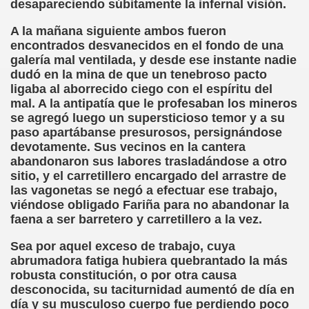
desapareciendo súbitamente la infernal visión.
ort Valentines)
A la mañana siguiente ambos fueron
 Sarrió)
encontrados desvanecidos en el fondo de una
galería mal ventilada, y desde ese instante nadie
istir (Associació Catalana per a la Integració del Cec)
dudó en la mina de que un tenebroso pacto
ligaba al aborrecido ciego con el espíritu del
 Rivas Ordóñez)
mal. A la antipatía que le profesaban los mineros
se agregó luego un supersticioso temor y a su
s (María Jesús Cañamares)
paso apartábanse presurosos, persignándose
devotamente. Sus vecinos en la cantera
to gil)
abandonaron sus labores trasladándose a otro
sitio, y el carretillero encargado del arrastre de
Gay)
las vagonetas se negó a efectuar ese trabajo,
viéndose obligado Fariña para no abandonar la
, con el Tacto; una Sutil Diferencia (Fini Sarrió)
faena a ser barretero y carretillero a la vez.
ldo Rodríguez (Francesc Miñana)
Sea por aquel exceso de trabajo, cuya
abrumadora fatiga hubiera quebrantado la más
 (María Jesús Cañamares)
robusta constitución, o por otra causa
desconocida, su taciturnidad aumentó de día en
con Baja Visión, del Libro Nada sobre Nosotros sin Nosotro
día y su musculoso cuerpo fue perdiendo poco