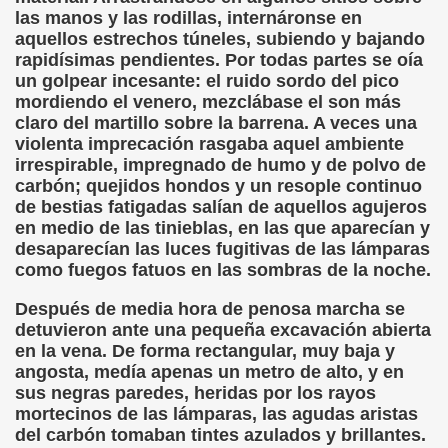
las manos y las rodillas, internáronse en
sell Vera)
aquellos estrechos túneles, subiendo y bajando
rapidísimas pendientes. Por todas partes se oía
alego (Manuel González Otero)
un golpear incesante: el ruido sordo del pico
mordiendo el venero, mezclábase el son más
 Sistema Braille (María Jesús Cañamares)
claro del martillo sobre la barrena. A veces una
violenta imprecación rasgaba aquel ambiente
io 2000 (Fermín Tamayo)
irrespirable, impregnado de humo y de polvo de
carbón; quejidos hondos y un resople continuo
sta Hablada Colegio Santiago Apóstol ONCE Pontevedra)
de bestias fatigadas salían de aquellos agujeros
en medio de las tinieblas, en las que aparecían y
lio-Agosto 2001 (Fermín Tamayo)
desaparecían las luces fugitivas de las lámparas
como fuegos fatuos en las sombras de la noche.
cia (Pedro A. Zurita)
Después de media hora de penosa marcha se
brero 2005 (Fermín Tamayo)
detuvieron ante una pequeña excavación abierta
en la vena. De forma rectangular, muy baja y
rzo 2005 (Fermín Tamayo)
angosta, medía apenas un metro de alto, y en
sus negras paredes, heridas por los rayos
brero 2011 (Fermín Tamayo)
mortecinos de las lámparas, las agudas aristas
del carbón tomaban tintes azulados y brillantes.
ar la Participación de las Personas Deficientes Visuales en.