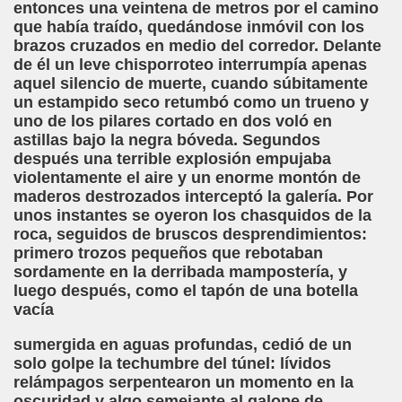
entonces una veintena de metros por el camino
que había traído, quedándose inmóvil con los
mentos (José Luis Castillo Puche)
brazos cruzados en medio del corredor. Delante
de él un leve chisporroteo interrumpía apenas
Se Suple con Buenas Voces (Fermín Tamayo)
aquel silencio de muerte, cuando súbitamente
un estampido seco retumbó como un trueno y
uno de los pilares cortado en dos voló en
astillas bajo la negra bóveda. Segundos
García Uribe)
después una terrible explosión empujaba
violentamente el aire y un enorme montón de
zález Hierro)
maderos destrozados interceptó la galería. Por
unos instantes se oyeron los chasquidos de la
roca, seguidos de bruscos desprendimientos:
primero trozos pequeños que rebotaban
 García)
sordamente en la derribada mampostería, y
luego después, como el tapón de una botella
ere Coger Polvo (Mar Paredes)
vacía
olenko)
sumergida en aguas profundas, cedió de un
solo golpe la techumbre del túnel: lívidos
, Carmen Colodrero y Ángel Treviño)
relámpagos serpentearon un momento en la
oscuridad y algo semejante al galope de