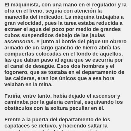
mann Hesse)
El maquinista, con una mano en el regulador y la
otra en el freno, seguía con atención la
n)
manecilla del indicador. La máquina trabajaba a
gran velocidad, pues la tarea estaba reducida a
das (Saúl Orea Mateo)
extraer el agua del pozo por medio de grandes
cubos suspendidos debajo de las jaulas
aballero, Cecilia Bohl de Faber)
ascensoras. Y junto al borde del pique un obrero
armado de un largo gancho de hierro abría las
Cuento XXXIV (Infante Don Juan Manuel)
compuertas colocadas en el fondo de aquellos,
las que daban paso al agua que se escurría por
do)
el canal de desagüe. Esos dos hombres y el
fogonero, que se tostaba en el departamento de
las calderas, eran los únicos que a esa hora
velaban en la mina.
adja)
Fariña, entre tanto, había dejado el ascensor y
caminaba por la galería central, esquivando los
ric Bayé)
obstáculos con la soltura peculiar en él.
ciones (Enric Bayé)
Frente a la puerta del departamento de los
capataces se detuvo, y haciendo saltar la
l Gila)