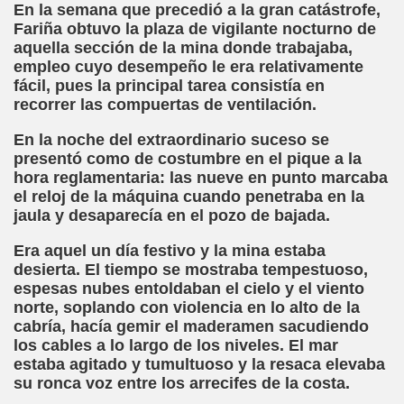
En la semana que precedió a la gran catástrofe,
Fariña obtuvo la plaza de vigilante nocturno de
 Palacio Valdes)
aquella sección de la mina donde trabajaba,
empleo cuyo desempeño le era relativamente
tavo Adolfo Bécquer)
fácil, pues la principal tarea consistía en
recorrer las compuertas de ventilación.
ento (Anónimo)
En la noche del extraordinario suceso se
presentó como de costumbre en el pique a la
hora reglamentaria: las nueve en punto marcaba
de Amicis)
el reloj de la máquina cuando penetraba en la
jaula y desaparecía en el pozo de bajada.
 de Caminantes, Cuento LIII (Juan de Timoneda)
Era aquel un día festivo y la mina estaba
la Indostánica (Anónimo)
desierta. El tiempo se mostraba tempestuoso,
espesas nubes entoldaban el cielo y el viento
zaguirre)
norte, soplando con violencia en lo alto de la
cabría, hacía gemir el maderamen sacudiendo
los cables a lo largo de los niveles. El mar
estaba agitado y tumultuoso y la resaca elevaba
Gayoso)
su ronca voz entre los arrecifes de la costa.