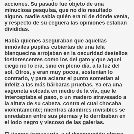
acciones. Su pasado fue objeto de una
ión de los Niños Invidentes hasta la Puesta en Marcha de s
minuciosa pesquisa, que no dio resultado
alguno. Nadie sabía quién era ni de dónde venía,
 Opción de Pasado, de Presente y de Futuro (Equipos del 
y respecto de su ceguera las opiniones estaban
divididas.
talà (Pedro Zurita)
Había quienes aseguraban que aquellas
ego (Pedro Zurita)
inmóviles pupilas cubiertas de una tela
blanquecina arrojaban en la oscuridad destellos
sturiano (Pedro Zurita)
fosforescentes como los del gato y que aquel
ciego no lo era, sino en pleno día, a la luz del
Irekia, Euskera (Pedro Zurita)
sol. Otros, y eran muy pocos, sostenían lo
contrario, y para aclarar el punto sometían al
ncierto de San Ovidio (Roberto Enjuto)
infeliz a las más bárbaras pruebas. Ya era una
vagoneta volcada en medio de la vía, que le
io Soto Galán)
interceptaba el paso, o un madero atravesado a
la altura de su cabeza, contra el cual chocaba
raille (M. R. Olson)
violentamente; mientras alambres invisibles se
enredaban entre sus piernas y lo derribaban en
tein Fellenius)
el lodo negro y viscoso de las galerías.
rios)