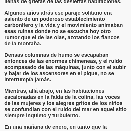
llenas de grietas de las desiertas habitaciones.
onet Borrás)
Algunos años atrás ese paraje solitario era
ipación Social, Córdoba 03-03-09 (Pedro A. Zurita)
asiento de un poderoso establecimiento
carbonífero y la vida y el movimiento animaban
ción de Sor Sacramento)
esas ruinas donde no se escucha hoy otro
rumor que el de las olas, azotando los flancos
ue Elissalde)
de la montaña.
Densas columnas de humo se escapaban
rcelona 1ª Escuela de Ciegos Que Hubo en España (Jesús 
entonces de las enormes chimeneas, y el ruido
acompasado de las máquinas, junto con el subir
04-06-09 (Pedro Zurita)
y bajar de los ascensores en el pique, no se
interrumpía jamás.
urita)
Mientras, allá abajo, en las habitaciones
erencia (Francisco Javier Bernal García)
escalonadas en la falda de la colina, las voces
de las mujeres y los alegres gritos de los niños
njuto)
se confundían con el ruido del mar en aquel sitio
siempre inquieto y turbulento.
ientes (Roberto Enjuto)
En una mañana de enero, en tanto que la
urita)