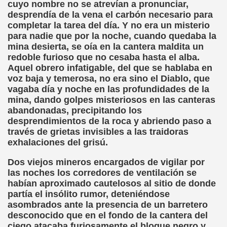
cuyo nombre no se atrevían a pronunciar,
ctura (Carmen Bonet Borrás)
desprendía de la vena el carbón necesario para
completar la tarea del día. Y no era un misterio
istema de Lectura para los Ciegos (Eutiquio Cabrerizo)
para nadie que por la noche, cuando quedaba la
mina desierta, se oía en la cantera maldita un
 de Alicante (Juan José Miñana Estruch)
redoble furioso que no cesaba hasta el alba.
Aquel obrero infatigable, del que se hablaba en
tín-Blas Sánchez)
voz baja y temerosa, no era sino el Diablo, que
vagaba día y noche en las profundidades de la
Álvarez Sanz)
mina, dando golpes misteriosos en las canteras
abandonadas, precipitando los
esas! (Lola Bogas)
desprendimientos de la roca y abriendo paso a
través de grietas invisibles a las traidoras
tudiante Ciego Integrado a la Escuela Regular (José Arias
exhalaciones del grisú.
critura (María Jesús Cañamares)
Dos viejos mineros encargados de vigilar por
las noches los corredores de ventilación se
 Marcilla Solana)
habían aproximado cautelosos al sitio de donde
partía el insólito rumor, deteniéndose
an Antonio Campos Sánchez)
asombrados ante la presencia de un barretero
desconocido que en el fondo de la cantera del
Braille (Pedro Zurita)
ciego atacaba furiosamente el bloque negro y