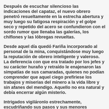
Después de escuchar silencioso las
chez Oliva)
indicaciones del capataz, el nuevo obrero
penetró resueltamente en la estrecha abertura y
cia la Luz (Brígida Rivas Ordóñez)
muy luego su fatigosa respiración y el golpe
seco y repetido del acero se confundieron con el
é Mas Sancho)
sordo rumor que llenaba las galerías, los
chiflones y las lóbregas revueltas.
María Jesús Sánchez Oliva)
Desde aquel día quedó Fariña incorporado al
personal de la mina, conquistándose muy luego
María Jesús Cañamares)
la reputación de obrero inteligente y valeroso.
La deferencia con que era tratado por los jefes y
tonio Martín Figueroa)
su carácter huraño y retraído le enajenaron las
simpatías de sus camaradas, quienes no podían
ana (César Puente Fuente)
comprender que aquel ciego prefiriese los
trabajos y miserias del minero a la vida libre y
aje a Louis Braille (Alberto Gil)
sin afanes del mendigo. Aquello no era natural y
debía encerrar algún misterio.
rcía)
Intrigados vigiláronlo estrechamente,
Pedro Rosell Vera)
escudriñando sus pasos y sus menores