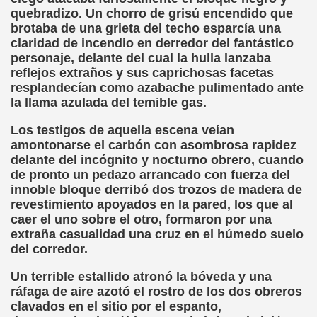
quebradizo. Un chorro de grisú encendido que
el Alumnado y Carta del Director a los padres (Col. Sant
brotaba de una grieta del techo esparcía una
claridad de incendio en derredor del fantástico
l Braille Como Medio de Lectura y Escritura (Dr. Phil Hatlen
personaje, delante del cual la hulla lanzaba
reflejos extraños y sus caprichosas facetas
arcelona (Àngel Mas Parera)
resplandecían como azabache pulimentado ante
la llama azulada del temible gas.
o (Alberto Gil)
Los testigos de aquella escena veían
rto Gil)
amontonarse el carbón con asombrosa rapidez
delante del incógnito y nocturno obrero, cuando
stina Ruiz Carrión)
de pronto un pedazo arrancado con fuerza del
innoble bloque derribó dos trozos de madera de
ONCE Barcelona (Àngel Mas Parera)
revestimiento apoyados en la pared, los que al
caer el uno sobre el otro, formaron por una
do Centenera)
extraña casualidad una cruz en el húmedo suelo
del corredor.
Martín Figueroa)
Un terrible estallido atronó la bóveda y una
ráfaga de aire azotó el rostro de los dos obreros
unes 4 de Enero de 2016 (Alberto gil)
clavados en el sitio por el espanto,