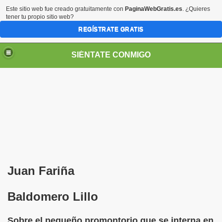
Este sitio web fue creado gratuitamente con
PaginaWebGratis.es
. ¿Quieres
tener tu propio sitio web?
REGÍSTRATE GRATIS
SIÉNTATE CONMIGO
Pedro Zurita)
edro Zurita)
Juan Fariña
breu (Pedro Zurita)
Baldomero Lillo
ncia (grup d'Afiliats CRE ONCE Barcelona, Català y Castel
Sobre el pequeño promontorio que se interna en
iscapacidad Visual (Pedro Zurita)