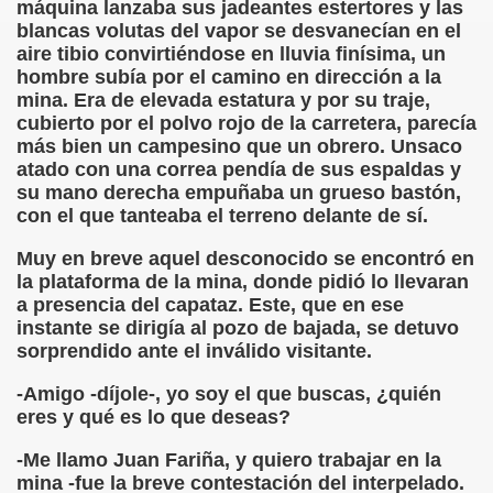
máquina lanzaba sus jadeantes estertores y las
blancas volutas del vapor se desvanecían en el
rona: Fundamento Y Sentimientos (Samuel Rodríguez Font
aire tibio convirtiéndose en lluvia finísima, un
hombre subía por el camino en dirección a la
966 (Rogelio Muñoz Martínez)
mina. Era de elevada estatura y por su traje,
cubierto por el polvo rojo de la carretera, parecía
e la Luz (Alberto Gil)
más bien un campesino que un obrero. Unsaco
atado con una correa pendía de sus espaldas y
luita (Francesc Miñana)
su mano derecha empuñaba un grueso bastón,
con el que tanteaba el terreno delante de sí.
 Claudio Suárez Santana)
Muy en breve aquel desconocido se encontró en
 no latino (Pedro Zurita)
la plataforma de la mina, donde pidió lo llevaran
a presencia del capataz. Este, que en ese
ro Zurita, Ex Secretario Unión Mundial de Ciegos (Pedro Zur
instante se dirigía al pozo de bajada, se detuvo
sorprendido ante el inválido visitante.
o Zurita, Ex Secretari Unió Mundial de Cecs, català (Pedro Zu
-Amigo -díjole-, yo soy el que buscas, ¿quién
ntina del Monumento a Luis Braille, 1980 (editora Nacional 
eres y qué es lo que deseas?
-Me llamo Juan Fariña, y quiero trabajar en la
ián Baquero, Conferencia (David López)
mina -fue la breve contestación del interpelado.