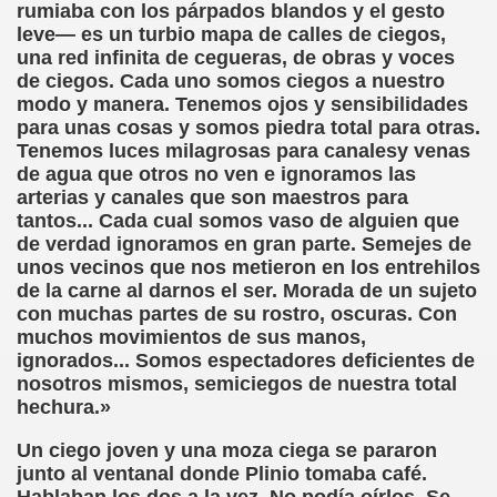
rumiaba con los párpados blandos y el gesto
cción de Obstáculos (Juurmaa, J.)
leve— es un turbio mapa de calles de ciegos,
una red infinita de cegueras, de obras y voces
emas de Escritura Táctil para Lectores con Ceguera o Disca
de ciegos. Cada uno somos ciegos a nuestro
modo y manera. Tenemos ojos y sensibilidades
ón de Hombres Ilustres de París (César Puente)
para unas cosas y somos piedra total para otras.
Tenemos luces milagrosas para canalesy venas
ó 150è Aniversari mort de Louis Braille (CPB de l'ONCE a B
de agua que otros no ven e ignoramos las
arterias y canales que son maestros para
n Maestro (F. Javier Bernal García)
tantos... Cada cual somos vaso de alguien que
de verdad ignoramos en gran parte. Semejes de
ntonio Vicente (F. Javier Bernal)
unos vecinos que nos metieron en los entrehilos
de la carne al darnos el ser. Morada de un sujeto
no Paz)
con muchas partes de su rostro, oscuras. Con
muchos movimientos de sus manos,
n Figueroa)
ignorados... Somos espectadores deficientes de
nosotros mismos, semiciegos de nuestra total
ngénita (Puri Águila)
hechura.»
obar las Oposiciones (Elena Rodrigo)
Un ciego joven y una moza ciega se pararon
junto al ventanal donde Plinio tomaba café.
ionales (Luis Eduardo Martínez)