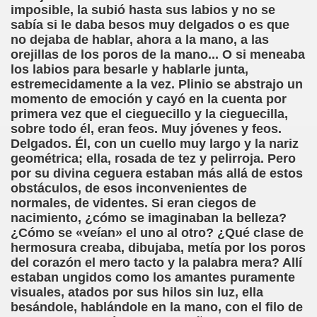
ovia 30-11-11 (Pedro Zurita)
imposible, la subió hasta sus labios y no se
sabía si le daba besos muy delgados o es que
adernos Horizontes, Enrique Elissalde y Carmen Roig)
no dejaba de hablar, ahora a la mano, a las
orejillas de los poros de la mano... O si meneaba
(Antonio Martín Figueroa)
los labios para besarle y hablarle junta,
estremecidamente a la vez. Plinio se abstrajo un
to)
momento de emoción y cayó en la cuenta por
primera vez que el cieguecillo y la cieguecilla,
zquez)
sobre todo él, eran feos. Muy jóvenes y feos.
Delgados. Él, con un cuello muy largo y la nariz
 Lectobraillístico (Egosan)
geométrica; ella, rosada de tez y pelirroja. Pero
por su divina ceguera estaban más allá de estos
 Cabrerizo)
obstáculos, de esos inconvenientes de
normales, de videntes. Si eran ciegos de
ez Otero)
nacimiento, ¿cómo se imaginaban la belleza?
¿Cómo se «veían» el uno al otro? ¿Qué clase de
ajedrecistas ciegos (Roberto Enjuto)
hermosura creaba, dibujaba, metía por los poros
del corazón el mero tacto y la palabra mera? Allí
nio Martín Figueroa)
estaban ungidos como los amantes puramente
visuales, atados por sus hilos sin luz, ella
Miguel Ángel Vázquez)
besándole, hablándole en la mano, con el filo de