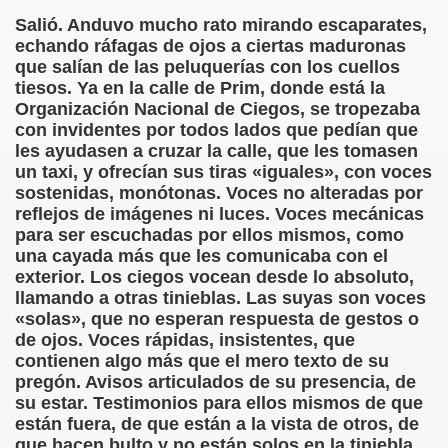
Salió. Anduvo mucho rato mirando escaparates,
 de los Ciegos (Pablo Madrid Herruzo)
echando ráfagas de ojos a ciertas maduronas
que salían de las peluquerías con los cuellos
Castillo Bejarano)
tiesos. Ya en la calle de Prim, donde está la
Organización Nacional de Ciegos, se tropezaba
n León (Juan José Miñana)
con invidentes por todos lados que pedían que
les ayudasen a cruzar la calle, que les tomasen
rta a Charles Barbier (Pablo Madrid Herruzo)
un taxi, y ofrecían sus tiras «iguales», con voces
sostenidas, monótonas. Voces no alteradas por
l Mundo (Pedro Zurita)
reflejos de imágenes ni luces. Voces mecánicas
para ser escuchadas por ellos mismos, como
 y Sus Precios (Pedro Zurita)
una cayada más que les comunicaba con el
exterior. Los ciegos vocean desde lo absoluto,
emàtica de l'Adolescència en Nois-es Cecs i Deficients Vis
llamando a otras tinieblas. Las suyas son voces
«solas», que no esperan respuesta de gestos o
de ojos. Voces rápidas, insistentes, que
ción a Desarrollar CRE Joan Amades ONCE, 1990 (Miquel Al
contienen algo más que el mero texto de su
pregón. Avisos articulados de su presencia, de
tura en Peligro de Extinción (Eutiquio Cabrerizo)
su estar. Testimonios para ellos mismos de que
están fuera, de que están a la vista de otros, de
Para Todos (Pedro Zurita)
que hacen bulto y no están solos en la tiniebla.