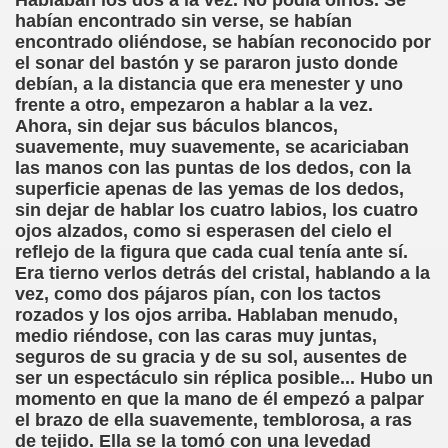
Hablaban los dos a la vez. No podía oírlos. Se
habían encontrado sin verse, se habían
dagógica de la Educación Especial de la Mano de Sidonio 
encontrado oliéndose, se habían reconocido por
el sonar del bastón y se pararon justo donde
do Mi Vida (Teresa Bornez Abascal)
debían, a la distancia que era menester y uno
frente a otro, empezaron a hablar a la vez.
vador Pérez)
Ahora, sin dejar sus báculos blancos,
suavemente, muy suavemente, se acariciaban
e Cómo Ayudar a Personas con Discapacidad Visual
las manos con las puntas de los dedos, con la
superficie apenas de las yemas de los dedos,
le (Pedro Zurita)
sin dejar de hablar los cuatro labios, los cuatro
ojos alzados, como si esperasen del cielo el
(Angelines sánchez Herrero)
reflejo de la figura que cada cual tenía ante sí.
Era tierno verlos detrás del cristal, hablando a la
(Álvaro Cuetos Suárez)
vez, como dos pájaros pían, con los tactos
rozados y los ojos arriba. Hablaban menudo,
onzález Otero)
medio riéndose, con las caras muy juntas,
seguros de su gracia y de su sol, ausentes de
rique Elissalde)
ser un espectáculo sin réplica posible... Hubo un
momento en que la mano de él empezó a palpar
onencia (Lídia León Esteban Y Víctor Martínez Maheux)
el brazo de ella suavemente, temblorosa, a ras
de tejido. Ella se la tomó con una levedad