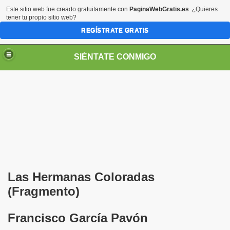
Este sitio web fue creado gratuitamente con
PaginaWebGratis.es
. ¿Quieres
tener tu propio sitio web?
REGÍSTRATE GRATIS
SIÉNTATE CONMIGO
Pedro Zurita)
edro Zurita)
Las Hermanas Coloradas
breu (Pedro Zurita)
(Fragmento)
ncia (grup d'Afiliats CRE ONCE Barcelona, Català y Castel
Francisco García Pavón
iscapacidad Visual (Pedro Zurita)