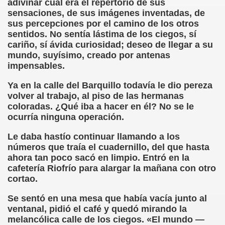
adivinar cuál era el repertorio de sus
sensaciones, de sus imágenes inventadas, de
rona: Fundamento Y Sentimientos (Samuel Rodríguez Font
sus percepciones por el camino de los otros
sentidos. No sentía lástima de los ciegos, sí
966 (Rogelio Muñoz Martínez)
cariño, sí ávida curiosidad; deseo de llegar a su
mundo, suyísimo, creado por antenas
e la Luz (Alberto Gil)
impensables.
luita (Francesc Miñana)
Ya en la calle del Barquillo todavía le dio pereza
volver al trabajo, al piso de las hermanas
 Claudio Suárez Santana)
coloradas. ¿Qué iba a hacer en él? No se le
ocurría ninguna operación.
 no latino (Pedro Zurita)
Le daba hastío continuar llamando a los
ro Zurita, Ex Secretario Unión Mundial de Ciegos (Pedro Zur
números que traía el cuadernillo, del que hasta
ahora tan poco sacó en limpio. Entró en la
o Zurita, Ex Secretari Unió Mundial de Cecs, català (Pedro Zu
cafetería Riofrío para alargar la mañana con otro
cortao.
ntina del Monumento a Luis Braille, 1980 (editora Nacional 
Se sentó en una mesa que había vacía junto al
ventanal, pidió el café y quedó mirando la
ián Baquero, Conferencia (David López)
melancólica calle de los ciegos. «El mundo —