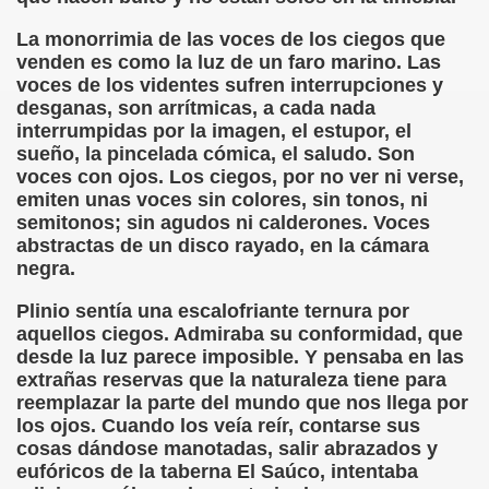
onet Borrás)
La monorrimia de las voces de los ciegos que
venden es como la luz de un faro marino. Las
ipación Social, Córdoba 03-03-09 (Pedro A. Zurita)
voces de los videntes sufren interrupciones y
desganas, son arrítmicas, a cada nada
ción de Sor Sacramento)
interrumpidas por la imagen, el estupor, el
sueño, la pincelada cómica, el saludo. Son
ue Elissalde)
voces con ojos. Los ciegos, por no ver ni verse,
emiten unas voces sin colores, sin tonos, ni
rcelona 1ª Escuela de Ciegos Que Hubo en España (Jesús 
semitonos; sin agudos ni calderones. Voces
abstractas de un disco rayado, en la cámara
04-06-09 (Pedro Zurita)
negra.
urita)
Plinio sentía una escalofriante ternura por
aquellos ciegos. Admiraba su conformidad, que
erencia (Francisco Javier Bernal García)
desde la luz parece imposible. Y pensaba en las
extrañas reservas que la naturaleza tiene para
njuto)
reemplazar la parte del mundo que nos llega por
los ojos. Cuando los veía reír, contarse sus
ientes (Roberto Enjuto)
cosas dándose manotadas, salir abrazados y
eufóricos de la taberna El Saúco, intentaba
urita)