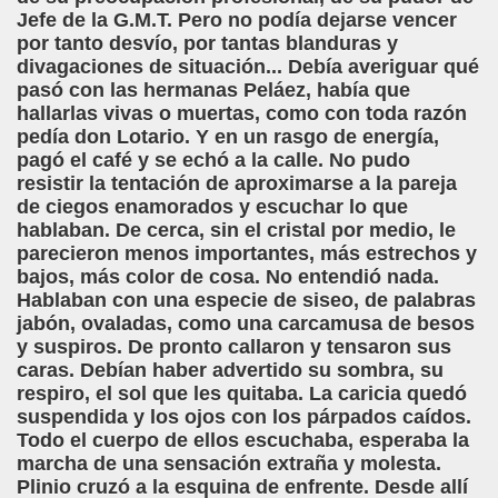
Jefe de la G.M.T. Pero no podía dejarse vencer
por tanto desvío, por tantas blanduras y
chez Oliva)
divagaciones de situación... Debía averiguar qué
pasó con las hermanas Peláez, había que
cia la Luz (Brígida Rivas Ordóñez)
hallarlas vivas o muertas, como con toda razón
pedía don Lotario. Y en un rasgo de energía,
é Mas Sancho)
pagó el café y se echó a la calle. No pudo
resistir la tentación de aproximarse a la pareja
María Jesús Sánchez Oliva)
de ciegos enamorados y escuchar lo que
hablaban. De cerca, sin el cristal por medio, le
María Jesús Cañamares)
parecieron menos importantes, más estrechos y
bajos, más color de cosa. No entendió nada.
tonio Martín Figueroa)
Hablaban con una especie de siseo, de palabras
jabón, ovaladas, como una carcamusa de besos
ana (César Puente Fuente)
y suspiros. De pronto callaron y tensaron sus
caras. Debían haber advertido su sombra, su
aje a Louis Braille (Alberto Gil)
respiro, el sol que les quitaba. La caricia quedó
suspendida y los ojos con los párpados caídos.
rcía)
Todo el cuerpo de ellos escuchaba, esperaba la
marcha de una sensación extraña y molesta.
Pedro Rosell Vera)
Plinio cruzó a la esquina de enfrente. Desde allí