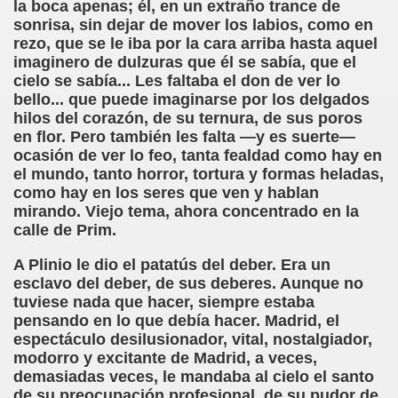
la boca apenas; él, en un extraño trance de
sell Vera)
sonrisa, sin dejar de mover los labios, como en
rezo, que se le iba por la cara arriba hasta aquel
alego (Manuel González Otero)
imaginero de dulzuras que él se sabía, que el
cielo se sabía... Les faltaba el don de ver lo
 Sistema Braille (María Jesús Cañamares)
bello... que puede imaginarse por los delgados
hilos del corazón, de su ternura, de sus poros
io 2000 (Fermín Tamayo)
en flor. Pero también les falta —y es suerte—
ocasión de ver lo feo, tanta fealdad como hay en
sta Hablada Colegio Santiago Apóstol ONCE Pontevedra)
el mundo, tanto horror, tortura y formas heladas,
como hay en los seres que ven y hablan
lio-Agosto 2001 (Fermín Tamayo)
mirando. Viejo tema, ahora concentrado en la
calle de Prim.
cia (Pedro A. Zurita)
A Plinio le dio el patatús del deber. Era un
esclavo del deber, de sus deberes. Aunque no
brero 2005 (Fermín Tamayo)
tuviese nada que hacer, siempre estaba
pensando en lo que debía hacer. Madrid, el
rzo 2005 (Fermín Tamayo)
espectáculo desilusionador, vital, nostalgiador,
modorro y excitante de Madrid, a veces,
brero 2011 (Fermín Tamayo)
demasiadas veces, le mandaba al cielo el santo
de su preocupación profesional, de su pudor de
ar la Participación de las Personas Deficientes Visuales en.