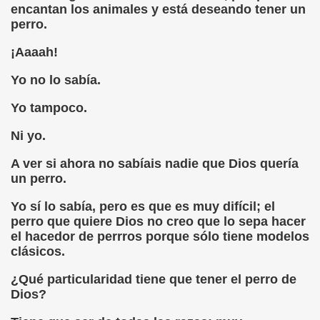
encantan los animales y está deseando tener un
perro.
rona: Fundamento Y Sentimientos (Samuel Rodríguez Font
¡Aaaah!
966 (Rogelio Muñoz Martínez)
Yo no lo sabía.
e la Luz (Alberto Gil)
Yo tampoco.
luita (Francesc Miñana)
Ni yo.
 Claudio Suárez Santana)
A ver si ahora no sabíais nadie que Dios quería
 no latino (Pedro Zurita)
un perro.
Yo sí lo sabía, pero es que es muy difícil; el
ro Zurita, Ex Secretario Unión Mundial de Ciegos (Pedro Zur
perro que quiere Dios no creo que lo sepa hacer
el hacedor de perrros porque sólo tiene modelos
o Zurita, Ex Secretari Unió Mundial de Cecs, català (Pedro Zu
clásicos.
ntina del Monumento a Luis Braille, 1980 (editora Nacional 
¿Qué particularidad tiene que tener el perro de
Dios?
ián Baquero, Conferencia (David López)