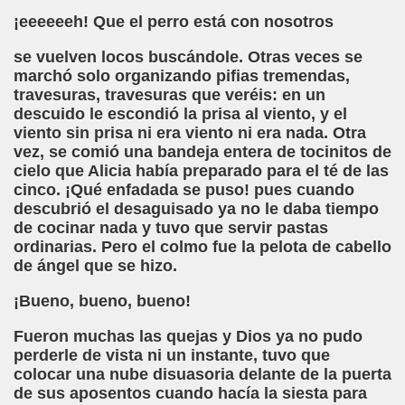
¡eeeeeeh! Que el perro está con nosotros
n Figueroa)
se vuelven locos buscándole. Otras veces se
alance y perspectivas (Enrique Elissalde)
marchó solo organizando pifias tremendas,
travesuras, travesuras que veréis: en un
ía Jesús Cañamares)
descuido le escondió la prisa al viento, y el
viento sin prisa ni era viento ni era nada. Otra
amino de Santiago (Angelines sánchez Herrero)
vez, se comió una bandeja entera de tocinitos de
cielo que Alicia había preparado para el té de las
(Manuel González Otero)
cinco. ¡Qué enfadada se puso! pues cuando
descubrió el desaguisado ya no le daba tiempo
n Disminución Visual Grave (Pedro Zurita)
de cocinar nada y tuvo que servir pastas
ordinarias. Pero el colmo fue la pelota de cabello
(Manuel gonzález Otero)
de ángel que se hizo.
¡Bueno, bueno, bueno!
Gil)
Fueron muchas las quejas y Dios ya no pudo
 Castellano e Italiano (Pedro Zurita)
perderle de vista ni un instante, tuvo que
colocar una nube disuasoria delante de la puerta
e la ONCE de Pontevedra (Blas Vázquez Rodríguez)
de sus aposentos cuando hacía la siesta para