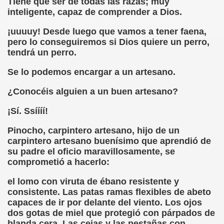
Tiene que ser de todas las razas; muy
cción de Obstáculos (Juurmaa, J.)
inteligente, capaz de comprender a Dios.
emas de Escritura Táctil para Lectores con Ceguera o Disca
¡uuuuy! Desde luego que vamos a tener faena,
pero lo conseguiremos si Dios quiere un perro,
ón de Hombres Ilustres de París (César Puente)
tendrá un perro.
ó 150è Aniversari mort de Louis Braille (CPB de l'ONCE a B
Se lo podemos encargar a un artesano.
n Maestro (F. Javier Bernal García)
¿Conocéis alguien a un buen artesano?
¡Sí. Ssíííí!
ntonio Vicente (F. Javier Bernal)
Pinocho, carpintero artesano, hijo de un
no Paz)
carpintero artesano buenísimo que aprendió de
su padre el oficio maravillosamente, se
n Figueroa)
comprometió a hacerlo:
ngénita (Puri Águila)
el lomo con viruta de ébano resistente y
consistente. Las patas ramas flexibles de abeto
obar las Oposiciones (Elena Rodrigo)
capaces de ir por delante del viento. Los ojos
dos gotas de miel que protegió con párpados de
ionales (Luis Eduardo Martínez)
blanda cera. Las cejas y las pestañas con