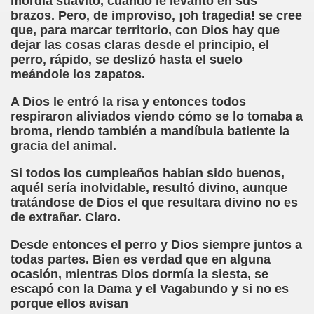
mordía suavito, cuando le levantó en sus
ión de los Niños Invidentes hasta la Puesta en Marcha de s
brazos. Pero, de improviso, ¡oh tragedia! se cree
que, para marcar territorio, con Dios hay que
 Opción de Pasado, de Presente y de Futuro (Equipos del 
dejar las cosas claras desde el principio, el
perro, rápido, se deslizó hasta el suelo
talà (Pedro Zurita)
meándole los zapatos.
A Dios le entró la risa y entonces todos
ego (Pedro Zurita)
respiraron aliviados viendo cómo se lo tomaba a
broma, riendo también a mandíbula batiente la
sturiano (Pedro Zurita)
gracia del animal.
Irekia, Euskera (Pedro Zurita)
Si todos los cumpleaños habían sido buenos,
aquél sería inolvidable, resultó divino, aunque
ncierto de San Ovidio (Roberto Enjuto)
tratándose de Dios el que resultara divino no es
de extrañar. Claro.
io Soto Galán)
Desde entonces el perro y Dios siempre juntos a
raille (M. R. Olson)
todas partes. Bien es verdad que en alguna
ocasión, mientras Dios dormía la siesta, se
tein Fellenius)
escapó con la Dama y el Vagabundo y si no es
porque ellos avisan
rios)