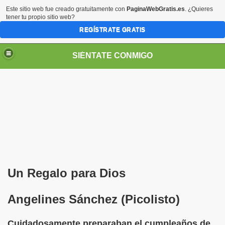
Este sitio web fue creado gratuitamente con
PaginaWebGratis.es
. ¿Quieres
tener tu propio sitio web?
REGÍSTRATE GRATIS
SIÉNTATE CONMIGO
Pedro Zurita)
edro Zurita)
Un Regalo para Dios
breu (Pedro Zurita)
Angelines Sánchez (Picolisto)
ncia (grup d'Afiliats CRE ONCE Barcelona, Català y Castel
Cuidadosamente preparaban el cumpleaños de
iscapacidad Visual (Pedro Zurita)