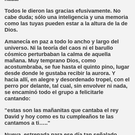
sell Vera)
Todos le dieron las gracias efusivamente. No
cabe duda; sólo una inteligencia y una memoria
alego (Manuel González Otero)
como las tuyas pueden estar a la altura de la de
Dios.
 Sistema Braille (María Jesús Cañamares)
Amanecía en paz a todo lo ancho y largo del
io 2000 (Fermín Tamayo)
universo. Ni la teoría del caos ni el barullo
cósmico perturbaban la calma de aquella
sta Hablada Colegio Santiago Apóstol ONCE Pontevedra)
mañana. Muy temprano Dios, como
acostumbraba, se fue hasta el quinto pino, lugar
lio-Agosto 2001 (Fermín Tamayo)
desde donde le gustaba recibir la aurora. Y
hacia allí, en alegre y desordenado tropel, con el
cia (Pedro A. Zurita)
perro por delante, tal cual, sin envolver ni nada,
se encaminó todo el grupo a felicitarle
brero 2005 (Fermín Tamayo)
cantando:
rzo 2005 (Fermín Tamayo)
"estas son las mañanitas que cantaba el rey
David y hoy como es tu cumpleaños te las
brero 2011 (Fermín Tamayo)
cantamos a ti….."
Nueva, estrenada para ese día tan señalado,
ar la Participación de las Personas Deficientes Visuales en.