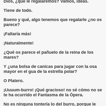
Dios, ¿qué le regalaremos? Vamos, ideas.
onet Borrás)
Tiene de todo.
ipación Social, Córdoba 03-03-09 (Pedro A. Zurita)
Bueno y qué, algo tenemos que regalarle ¿no os
parece?
ción de Sor Sacramento)
¡Faltaría más!
ue Elissalde)
¡Naturalmente!
rcelona 1ª Escuela de Ciegos Que Hubo en España (Jesús 
¿Qué os parece el pañuelo de la reina de los
04-06-09 (Pedro Zurita)
mares?
urita)
Y ¿una bolsa de canicas para jugar con la osa
mayor en el gua de la estrella polar?
erencia (Francisco Javier Bernal García)
O Platero.
njuto)
¡Uuuum-burro! ¡Qué gracioso! no sé cómo no se
ientes (Roberto Enjuto)
te ha ocurrido el Fantasma de la Ópera.
No es ninguna tontería lo del burro, porque le
urita)