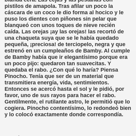
pistilos de amapola. Tras afilar un poco la
dagógica de la Educación Especial de la Mano de Sidonio 
cáscara de un coco le dio forma al hocico y le
puso los dientes con piñones sin pelar que
do Mi Vida (Teresa Bornez Abascal)
blanqueó con unos toques de nieve recién
caída. Las orejas ¡ay las orejas! las recortó de
vador Pérez)
una chaqueta suya que se le había quedado
pequeña, ¡preciosa! de terciopelo, negra y que
e Cómo Ayudar a Personas con Discapacidad Visual
estrenó en un cumpleaños de Bamby. Al cumple
de Bamby había que ir elegantísimo porque era
le (Pedro Zurita)
un poco pijo: quedaron tan suavecitas. Y
quedaba el rabo. ¿Con qué lo haría? Piensa
(Angelines sánchez Herrero)
Pinocho. Tenía que ser de un material que
transmitiera energía, vida, sentimientos.
(Álvaro Cuetos Suárez)
Entonces se acercó hasta el sol y le pidió, por
favor, uno de sus rayos para hacer el rabo.
onzález Otero)
Gentilmente, el rutilante astro, le permitió que lo
cogiera. Pinocho contentísimo, lo redondeó bien
rique Elissalde)
y lo colocó exactamente donde correspondía.
onencia (Lídia León Esteban Y Víctor Martínez Maheux)