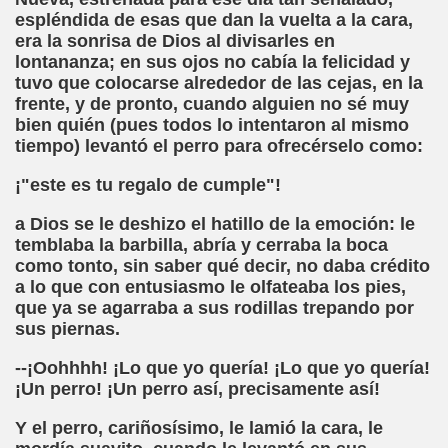
espléndida de esas que dan la vuelta a la cara,
era la sonrisa de Dios al divisarles en
chez Oliva)
lontananza; en sus ojos no cabía la felicidad y
tuvo que colocarse alrededor de las cejas, en la
cia la Luz (Brígida Rivas Ordóñez)
frente, y de pronto, cuando alguien no sé muy
bien quién (pues todos lo intentaron al mismo
é Mas Sancho)
tiempo) levantó el perro para ofrecérselo como:
María Jesús Sánchez Oliva)
¡"este es tu regalo de cumple"!
María Jesús Cañamares)
a Dios se le deshizo el hatillo de la emoción: le
temblaba la barbilla, abría y cerraba la boca
tonio Martín Figueroa)
como tonto, sin saber qué decir, no daba crédito
a lo que con entusiasmo le olfateaba los pies,
ana (César Puente Fuente)
que ya se agarraba a sus rodillas trepando por
sus piernas.
aje a Louis Braille (Alberto Gil)
--¡Oohhhh! ¡Lo que yo quería! ¡Lo que yo quería!
rcía)
¡Un perro! ¡Un perro así, precisamente así!
Pedro Rosell Vera)
Y el perro, cariñosísimo, le lamió la cara, le