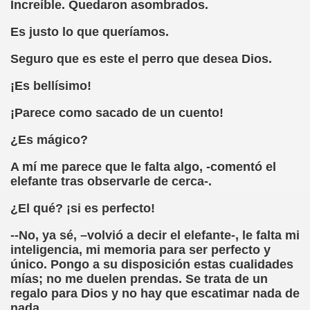
Increíble. Quedaron asombrados.
ovia 30-11-11 (Pedro Zurita)
Es justo lo que queríamos.
adernos Horizontes, Enrique Elissalde y Carmen Roig)
Seguro que es este el perro que desea Dios.
(Antonio Martín Figueroa)
¡Es bellísimo!
to)
¡Parece como sacado de un cuento!
zquez)
¿Es mágico?
 Lectobraillístico (Egosan)
A mí me parece que le falta algo, -comentó el
 Cabrerizo)
elefante tras observarle de cerca-.
¿El qué? ¡si es perfecto!
ez Otero)
--No, ya sé, –volvió a decir el elefante-, le falta mi
ajedrecistas ciegos (Roberto Enjuto)
inteligencia, mi memoria para ser perfecto y
único. Pongo a su disposición estas cualidades
nio Martín Figueroa)
mías; no me duelen prendas. Se trata de un
regalo para Dios y no hay que escatimar nada de
Miguel Ángel Vázquez)
nada.