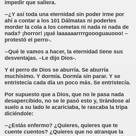
impedir que saliera.
ctura (Carmen Bonet Borrás)
--¿Y así toda una eternidad sin poder irme por
istema de Lectura para los Ciegos (Eutiquio Cabrerizo)
ahí a contar a los 101 Dálmatas ni poderles
morder la cola a los cometas ni nada ni nada de
 de Alicante (Juan José Miñana Estruch)
nada? ¡horror! ¡qué laaaaaarrrrgoooguauooo! –
protestó el perro-.
tín-Blas Sánchez)
--Qué le vamos a hacer, la eternidad tiene sus
Álvarez Sanz)
desventajas. –Le dijo Dios-.
esas! (Lola Bogas)
Y el perro de Dios se aburría. Se aburría
muchísimo. Y dormía. Dormía sin parar. Y se
tudiante Ciego Integrado a la Escuela Regular (José Arias
entristecía cada día un poco más. Se entristecía.
critura (María Jesús Cañamares)
Por supuesto que a Dios, que no le pasa nada
desapercibido, no se le pasó esto y, tirándose al
 Marcilla Solana)
suelo a su lado le acariciaba, le rascaba la tripa
diciéndole:
an Antonio Campos Sánchez)
--¿Estás enfermo? ¿Quieres, quieres que te
cuente cuentos? ¿Quieres que no atranque la
Braille (Pedro Zurita)