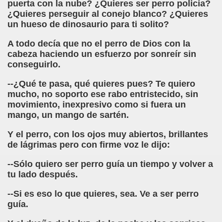
puerta con la nube? ¿Quieres ser perro policía?
¿Quieres perseguir al conejo blanco? ¿Quieres
el Alumnado y Carta del Director a los padres (Col. Sant
un hueso de dinosaurio para ti solito?
l Braille Como Medio de Lectura y Escritura (Dr. Phil Hatlen
A todo decía que no el perro de Dios con la
cabeza haciendo un esfuerzo por sonreír sin
arcelona (Àngel Mas Parera)
conseguirlo.
o (Alberto Gil)
--¿Qué te pasa, qué quieres pues? Te quiero
mucho, no soporto ese rabo entristecido, sin
rto Gil)
movimiento, inexpresivo como si fuera un
mango, un mango de sartén.
stina Ruiz Carrión)
Y el perro, con los ojos muy abiertos, brillantes
ONCE Barcelona (Àngel Mas Parera)
de lágrimas pero con firme voz le dijo:
do Centenera)
--Sólo quiero ser perro guía un tiempo y volver a
tu lado después.
Martín Figueroa)
--Si es eso lo que quieres, sea. Ve a ser perro
guía.
unes 4 de Enero de 2016 (Alberto gil)