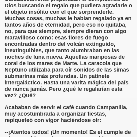
Dios buscando el regalo que pudiera agradarle o
el objeto insólito con el que sorprenderle.
 de los Ciegos (Pablo Madrid Herruzo)
Muchas cosas, muchas le habían regalado ya en
tantos años de eternidad, pero eso no quitaba,
Castillo Bejarano)
no, para que siempre, siempre dieran con algo
maravilloso como: esas flores de fuego
n León (Juan José Miñana)
encontradas dentro del volcán extinguido,
inextinguibles, que tanto alumbraban en las
rta a Charles Barbier (Pablo Madrid Herruzo)
noches de luna nueva. Aquellas mariposas de
coral de los mares de Marte. La caracola que
l Mundo (Pedro Zurita)
Neptuno utilizaba para oír sonidos de las simas
submarinas más profundas. Un patinete
 y Sus Precios (Pedro Zurita)
intergaláctico. Hasta una varita mágica del país
de nunca jamás. Pero ¿qué le regalarían esta
emàtica de l'Adolescència en Nois-es Cecs i Deficients Vis
vez? ¿Qué?
ción a Desarrollar CRE Joan Amades ONCE, 1990 (Miquel Al
Acababan de servir el café cuando Campanilla,
muy acostumbrada a organizar fiestas,
tura en Peligro de Extinción (Eutiquio Cabrerizo)
repiqueteó con vigor haciéndose oír:
Para Todos (Pedro Zurita)
--¡Atentos todos! ¡Un momento! Es el cumple de