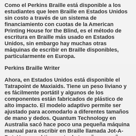
Como el Perkins Braille está disponible a los
n Figueroa)
estudiantes que leen Braille en Estados Unidos
sin costo a través de un sistema de
alance y perspectivas (Enrique Elissalde)
financiamiento con cuotas de la American
Printing House for the Blind, es el método de
ía Jesús Cañamares)
escritura en Braille más usado en Estados
Unidos, sin embargo hay muchas otras
máquinas de escribir en Braille disponibles,
amino de Santiago (Angelines sánchez Herrero)
particularmente en Europa.
(Manuel González Otero)
Perkins Braille Writer
n Disminución Visual Grave (Pedro Zurita)
Ahora, en Estados Unidos está disponible el
Tatrapoint de Maxiaids. Tiene un peso liviano y
(Manuel gonzález Otero)
es fácilmente portátil y algunos de los
componentes están fabricados de plástico de
Gil)
alto impacto. El modelo adaptivo permite ser
ajustado para acomodarlo a diferentes tamaños
 Castellano e Italiano (Pedro Zurita)
de mano y dedos. Quantum Technology en
Australia sacó hace poco una pequeña máquina
e la ONCE de Pontevedra (Blas Vázquez Rodríguez)
manual para escribir en Braille llamada Jot-A-