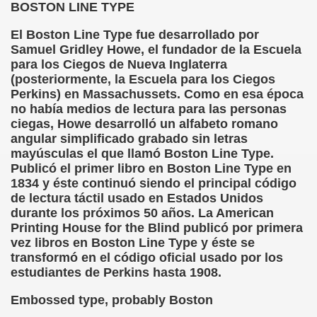
BOSTON LINE TYPE
dagógica de la Educación Especial de la Mano de Sidonio 
El Boston Line Type fue desarrollado por
Samuel Gridley Howe, el fundador de la Escuela
do Mi Vida (Teresa Bornez Abascal)
para los Ciegos de Nueva Inglaterra
(posteriormente, la Escuela para los Ciegos
vador Pérez)
Perkins) en Massachussets. Como en esa época
no había medios de lectura para las personas
e Cómo Ayudar a Personas con Discapacidad Visual
ciegas, Howe desarrolló un alfabeto romano
angular simplificado grabado sin letras
le (Pedro Zurita)
mayúsculas el que llamó Boston Line Type.
Publicó el primer libro en Boston Line Type en
(Angelines sánchez Herrero)
1834 y éste continuó siendo el principal código
de lectura táctil usado en Estados Unidos
(Álvaro Cuetos Suárez)
durante los próximos 50 años. La American
Printing House for the Blind publicó por primera
onzález Otero)
vez libros en Boston Line Type y éste se
transformó en el código oficial usado por los
rique Elissalde)
estudiantes de Perkins hasta 1908.
onencia (Lídia León Esteban Y Víctor Martínez Maheux)
Embossed type, probably Boston