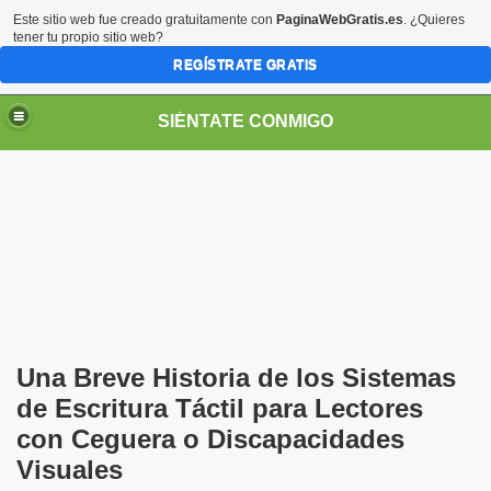
Este sitio web fue creado gratuitamente con
PaginaWebGratis.es
. ¿Quieres
tener tu propio sitio web?
REGÍSTRATE GRATIS
SIÉNTATE CONMIGO
Pedro Zurita)
edro Zurita)
Una Breve Historia de los Sistemas
breu (Pedro Zurita)
de Escritura Táctil para Lectores
con Ceguera o Discapacidades
ncia (grup d'Afiliats CRE ONCE Barcelona, Català y Castel
Visuales
iscapacidad Visual (Pedro Zurita)