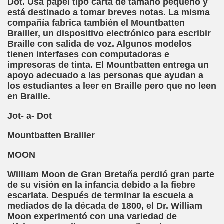
Dot. Usa papel tipo carta de tamaño pequeño y
ctura (Carmen Bonet Borrás)
está destinado a tomar breves notas. La misma
compañía fabrica también el Mountbatten
istema de Lectura para los Ciegos (Eutiquio Cabrerizo)
Brailler, un dispositivo electrónico para escribir
Braille con salida de voz. Algunos modelos
 de Alicante (Juan José Miñana Estruch)
tienen interfases con computadoras e
impresoras de tinta. El Mountbatten entrega un
tín-Blas Sánchez)
apoyo adecuado a las personas que ayudan a
los estudiantes a leer en Braille pero que no leen
Álvarez Sanz)
en Braille.
esas! (Lola Bogas)
Jot- a- Dot
tudiante Ciego Integrado a la Escuela Regular (José Arias
Mountbatten Brailler
critura (María Jesús Cañamares)
MOON
William Moon de Gran Bretaña perdió gran parte
 Marcilla Solana)
de su visión en la infancia debido a la fiebre
escarlata. Después de terminar la escuela a
an Antonio Campos Sánchez)
mediados de la década de 1800, el Dr. William
Moon experimentó con una variedad de
Braille (Pedro Zurita)