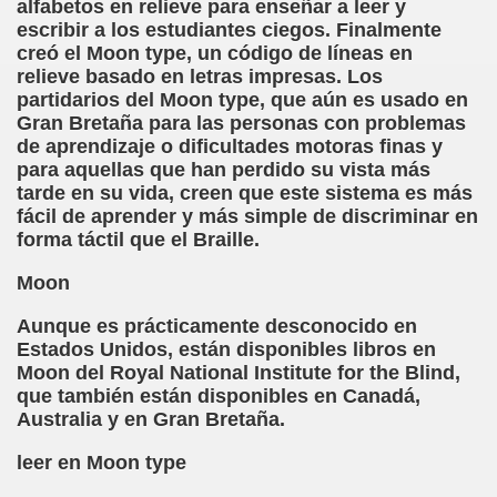
alfabetos en relieve para enseñar a leer y
escribir a los estudiantes ciegos. Finalmente
el Alumnado y Carta del Director a los padres (Col. Sant
creó el Moon type, un código de líneas en
relieve basado en letras impresas. Los
l Braille Como Medio de Lectura y Escritura (Dr. Phil Hatlen
partidarios del Moon type, que aún es usado en
Gran Bretaña para las personas con problemas
arcelona (Àngel Mas Parera)
de aprendizaje o dificultades motoras finas y
para aquellas que han perdido su vista más
o (Alberto Gil)
tarde en su vida, creen que este sistema es más
fácil de aprender y más simple de discriminar en
rto Gil)
forma táctil que el Braille.
stina Ruiz Carrión)
Moon
ONCE Barcelona (Àngel Mas Parera)
Aunque es prácticamente desconocido en
Estados Unidos, están disponibles libros en
do Centenera)
Moon del Royal National Institute for the Blind,
que también están disponibles en Canadá,
Martín Figueroa)
Australia y en Gran Bretaña.
unes 4 de Enero de 2016 (Alberto gil)
leer en Moon type