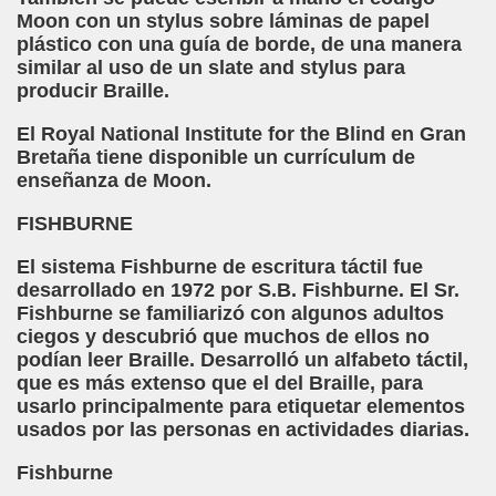
Moon con un stylus sobre láminas de papel
o y la Franqueza (Sergio Gay Laudes)
plástico con una guía de borde, de una manera
similar al uso de un slate and stylus para
d'una Companyia de Músics Cecs en 1647 (Arxiu Històric de 
producir Braille.
s Ordóñez)
El Royal National Institute for the Blind en Gran
Bretaña tiene disponible un currículum de
Braille 2018 (Comisión Braille Latinoamericana)
enseñanza de Moon.
ncia Iberoamericana del Braille, 1999 (Pedro A. Zurita Fanjul
FISHBURNE
uentón (Jesús Alberto Gil Pardo)
El sistema Fishburne de escritura táctil fue
desarrollado en 1972 por S.B. Fishburne. El Sr.
l, Lucía (Cat Yuste)
Fishburne se familiarizó con algunos adultos
ciegos y descubrió que muchos de ellos no
ersaciones con Pedro Zurita, 14-06-2005 (Transcriptor Carl
podían leer Braille. Desarrolló un alfabeto táctil,
que es más extenso que el del Braille, para
a (Félix Gende Río)
usarlo principalmente para etiquetar elementos
usados por las personas en actividades diarias.
nti Moese y Javier Fran)
Fishburne
dos Mis Sentidos (Eutiquio Cabrerizo)