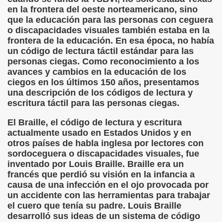
en la frontera del oeste norteamericano, sino
onet Borrás)
que la educación para las personas con ceguera
o discapacidades visuales también estaba en la
ipación Social, Córdoba 03-03-09 (Pedro A. Zurita)
frontera de la educación. En esa época, no había
un código de lectura táctil estándar para las
ción de Sor Sacramento)
personas ciegas. Como reconocimiento a los
avances y cambios en la educación de los
ue Elissalde)
ciegos en los últimos 150 años, presentamos
una descripción de los códigos de lectura y
rcelona 1ª Escuela de Ciegos Que Hubo en España (Jesús 
escritura táctil para las personas ciegas.
04-06-09 (Pedro Zurita)
El Braille, el código de lectura y escritura
actualmente usado en Estados Unidos y en
urita)
otros países de habla inglesa por lectores con
sordoceguera o discapacidades visuales, fue
erencia (Francisco Javier Bernal García)
inventado por Louis Braille. Braille era un
francés que perdió su visión en la infancia a
njuto)
causa de una infección en el ojo provocada por
un accidente con las herramientas para trabajar
ientes (Roberto Enjuto)
el cuero que tenía su padre. Louis Braille
desarrolló sus ideas de un sistema de código
urita)