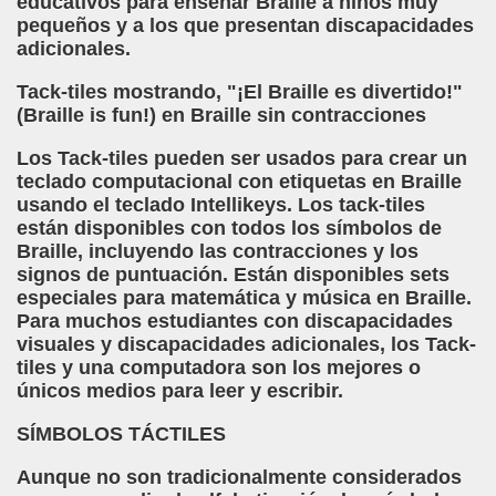
educativos para enseñar Braille a niños muy
a torres)
pequeños y a los que presentan discapacidades
adicionales.
o de Papel (José Molina Torres)
Tack-tiles mostrando, "¡El Braille es divertido!"
s - Reunión de Semáforos (José Molina Torres)
(Braille is fun!) en Braille sin contracciones
Los Tack-tiles pueden ser usados para crear un
Bestard)
teclado computacional con etiquetas en Braille
usando el teclado Intellikeys. Los tack-tiles
néndez Pelayo, Jesús Montoro y Espido Freire)
están disponibles con todos los símbolos de
Braille, incluyendo las contracciones y los
a, El País, 12 de Mayo de 1990 (Antonio Muñoz Molina)
signos de puntuación. Están disponibles sets
especiales para matemática y música en Braille.
Para muchos estudiantes con discapacidades
visuales y discapacidades adicionales, los Tack-
orales)
tiles y una computadora son los mejores o
únicos medios para leer y escribir.
ia Gayoso)
SÍMBOLOS TÁCTILES
Aunque no son tradicionalmente considerados