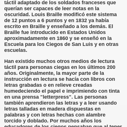
táctil adaptado de los soldados franceses que
querían ser capaces de leer notas en la
rona: Fundamento Y Sentimientos (Samuel Rodríguez Font
oscuridad. Louis Braille modificó este sistema
de 12 puntos a 6 puntos y en 1832 ya había
966 (Rogelio Muñoz Martínez)
escrito en Braille y enseñado a los demás. El
Braille fue introducido en Estados Unidos
e la Luz (Alberto Gil)
aproximadamente en 1860 y se enseñó en la
Escuela para los Ciegos de San Luis y en otras
luita (Francesc Miñana)
escuelas.
 Claudio Suárez Santana)
Han existido muchos otros medios de lectura
táctil para personas ciegas en los últimos 200
 no latino (Pedro Zurita)
años. Originalmente, la mayor parte de la
instrucción en lectura se hacía con libros con
ro Zurita, Ex Secretario Unión Mundial de Ciegos (Pedro Zur
letras grabadas o en relieve creadas
humedeciendo el papel e imprimiendo con tinta
o Zurita, Ex Secretari Unió Mundial de Cecs, català (Pedro Zu
en una prensa "letterpress". Las personas
también aprendieron las letras y a leer usando
ntina del Monumento a Luis Braille, 1980 (editora Nacional 
letras talladas en madera dispuestas en
palabras y con letras hechas con alambre
ián Baquero, Conferencia (David López)
torcido y doblado. Por muchos años los
educadores de los ciegos pensaban que al tener