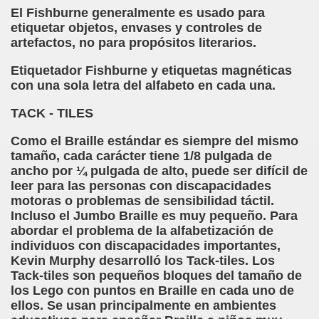
El Fishburne generalmente es usado para
etiquetar objetos, envases y controles de
, Sordo-ciego, elpais.com, 03-02-2008 (Juan José Millás)
artefactos, no para propósitos literarios.
ímite (Juan José Millás)
Etiquetador Fishburne y etiquetas magnéticas
con una sola letra del alfabeto en cada una.
 (José Molina Torres)
TACK - TILES
E (José Molina Torres)
Como el Braille estándar es siempre del mismo
olegio San Luis Gonzaga de la ONCE (José Molina Torres)
tamaño, cada carácter tiene 1/8 pulgada de
ancho por ¼ pulgada de alto, puede ser difícil de
tín Figueroa)
leer para las personas con discapacidades
motoras o problemas de sensibilidad táctil.
.. Todavía (Andrea Muñoz Fernández)
Incluso el Jumbo Braille es muy pequeño. Para
abordar el problema de la alfabetización de
os (María Jesús Cañamares Muñoz)
individuos con discapacidades importantes,
Kevin Murphy desarrolló los Tack-tiles. Los
eroa)
Tack-tiles son pequeños bloques del tamaño de
los Lego con puntos en Braille en cada uno de
 Cañamares Muñoz)
ellos. Se usan principalmente en ambientes