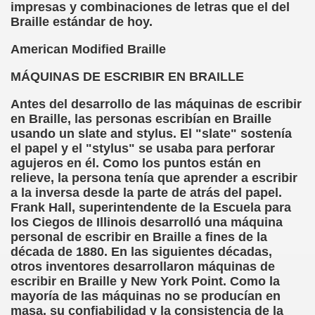
impresas y combinaciones de letras que el del
Braille estándar de hoy.
chez Oliva)
American Modified Braille
cia la Luz (Brígida Rivas Ordóñez)
MÁQUINAS DE ESCRIBIR EN BRAILLE
é Mas Sancho)
Antes del desarrollo de las máquinas de escribir
en Braille, las personas escribían en Braille
María Jesús Sánchez Oliva)
usando un slate and stylus. El "slate" sostenía
el papel y el "stylus" se usaba para perforar
María Jesús Cañamares)
agujeros en él. Como los puntos están en
relieve, la persona tenía que aprender a escribir
tonio Martín Figueroa)
a la inversa desde la parte de atrás del papel.
Frank Hall, superintendente de la Escuela para
ana (César Puente Fuente)
los Ciegos de Illinois desarrolló una máquina
personal de escribir en Braille a fines de la
aje a Louis Braille (Alberto Gil)
década de 1880. En las siguientes décadas,
otros inventores desarrollaron máquinas de
rcía)
escribir en Braille y New York Point. Como la
mayoría de las máquinas no se producían en
Pedro Rosell Vera)
masa, su confiabilidad y la consistencia de la