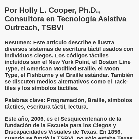
Por Holly L. Cooper, Ph.D.,
 de los Ciegos (Pablo Madrid Herruzo)
Consultora en Tecnología Asistiva
Outreach, TSBVI
Castillo Bejarano)
n León (Juan José Miñana)
Resumen: Este artículo describe e ilustra
diversos sistemas de escritura táctil usados con
rta a Charles Barbier (Pablo Madrid Herruzo)
individuos ciegos. Los códigos táctiles
incluídos son el New York Point, el Boston Line
l Mundo (Pedro Zurita)
Type, el American Modified Braille, el Moon
Type, el Fishburne y el Braille estándar. También
 y Sus Precios (Pedro Zurita)
se discuten medios alternativos como el Tack-
tiles y los símbolos táctiles.
emàtica de l'Adolescència en Nois-es Cecs i Deficients Vis
Palabras clave: Programación, Braille, símbolos
ción a Desarrollar CRE Joan Amades ONCE, 1990 (Miquel Al
táctiles, escritura táctil, lectura.
tura en Peligro de Extinción (Eutiquio Cabrerizo)
Este año, 2006, es el Sesquicentenario de la
fundación de la Escuela para los Ciegos y
Para Todos (Pedro Zurita)
Discapacidades Visuales de Texas. En 1856,
cuando se fundó la TSBVI, no sólo estaba Texas