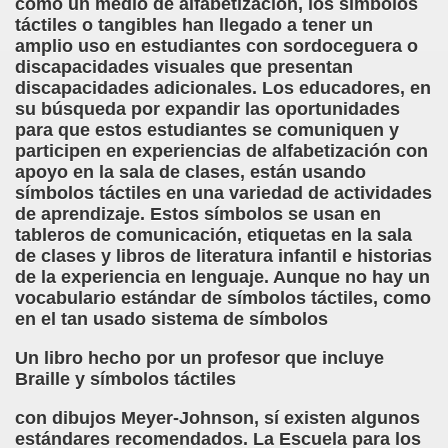
como un medio de alfabetización, los símbolos
táctiles o tangibles han llegado a tener un
 Palacio Valdes)
amplio uso en estudiantes con sordoceguera o
discapacidades visuales que presentan
tavo Adolfo Bécquer)
discapacidades adicionales. Los educadores, en
su búsqueda por expandir las oportunidades
ento (Anónimo)
para que estos estudiantes se comuniquen y
participen en experiencias de alfabetización con
apoyo en la sala de clases, están usando
símbolos táctiles en una variedad de actividades
de Amicis)
de aprendizaje. Estos símbolos se usan en
tableros de comunicación, etiquetas en la sala
 de Caminantes, Cuento LIII (Juan de Timoneda)
de clases y libros de literatura infantil e historias
de la experiencia en lenguaje. Aunque no hay un
la Indostánica (Anónimo)
vocabulario estándar de símbolos táctiles, como
en el tan usado sistema de símbolos
zaguirre)
Un libro hecho por un profesor que incluye
Braille y símbolos táctiles
con dibujos Meyer-Johnson, sí existen algunos
Gayoso)
estándares recomendados. La Escuela para los