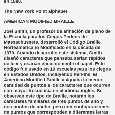
en 1880.
sell Vera)
The New York Point alphabet
alego (Manuel González Otero)
AMERICAN MODIFIED BRAILLE
 Sistema Braille (María Jesús Cañamares)
Joel Smith, un profesor de afinación de piano de
la Escuela para los Ciegos Perkins de
io 2000 (Fermín Tamayo)
Massachussets, desarrolló el Código Braille
Norteamericano Modificado en la década de
sta Hablada Colegio Santiago Apóstol ONCE Pontevedra)
1870. Cuando desarrolló este sistema, Smith
diseñó caracteres que pensaba serían rápidos
lio-Agosto 2001 (Fermín Tamayo)
de leer y usarían eficientemente el papel. Este
código fue usado en 19 escuelas para los ciegos
cia (Pedro A. Zurita)
en Estados Unidos, incluyendo Perkins. El
American Modified Braille asignaba la menor
brero 2005 (Fermín Tamayo)
cantidad de puntos a los caracteres que ocurren
con mayor frecuencia en el idioma inglés. Si
rzo 2005 (Fermín Tamayo)
observan este tipo de Braille, notarán los
caracteres familiares de tres puntos de alto y
brero 2011 (Fermín Tamayo)
dos puntos de ancho, pero con configuraciones
de puntos que corresponden a diferentes letras
ar la Participación de las Personas Deficientes Visuales en.