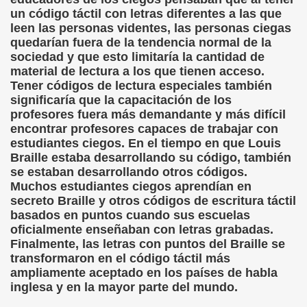
cción de Obstáculos (Juurmaa, J.)
un código táctil con letras diferentes a las que
leen las personas videntes, las personas ciegas
emas de Escritura Táctil para Lectores con Ceguera o Disca
quedarían fuera de la tendencia normal de la
sociedad y que esto limitaría la cantidad de
ón de Hombres Ilustres de París (César Puente)
material de lectura a los que tienen acceso.
Tener códigos de lectura especiales también
ó 150è Aniversari mort de Louis Braille (CPB de l'ONCE a B
significaría que la capacitación de los
profesores fuera más demandante y más difícil
n Maestro (F. Javier Bernal García)
encontrar profesores capaces de trabajar con
estudiantes ciegos. En el tiempo en que Louis
ntonio Vicente (F. Javier Bernal)
Braille estaba desarrollando su código, también
se estaban desarrollando otros códigos.
no Paz)
Muchos estudiantes ciegos aprendían en
secreto Braille y otros códigos de escritura táctil
n Figueroa)
basados en puntos cuando sus escuelas
oficialmente enseñaban con letras grabadas.
ngénita (Puri Águila)
Finalmente, las letras con puntos del Braille se
transformaron en el código táctil más
obar las Oposiciones (Elena Rodrigo)
ampliamente aceptado en los países de habla
inglesa y en la mayor parte del mundo.
ionales (Luis Eduardo Martínez)