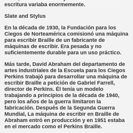
escritura variaba enormemente.
ión de los Niños Invidentes hasta la Puesta en Marcha de s
Slate and Stylus
 Opción de Pasado, de Presente y de Futuro (Equipos del 
En la década de 1930, la Fundación para los
talà (Pedro Zurita)
Ciegos de Norteamérica comisionó una máquina
para escribir Braille de un fabricante de
ego (Pedro Zurita)
máquinas de escribir. Era pesada y no
suficientemente durable para un uso práctico.
sturiano (Pedro Zurita)
Más tarde, David Abraham del departamento de
Irekia, Euskera (Pedro Zurita)
artes industriales de la Escuela para los Ciegos
Perkins trabajó para desarrollar una máquina de
ncierto de San Ovidio (Roberto Enjuto)
escribir Braille a petición de Gabriel Farrell,
director de Perkins. Él tenía un modelo
io Soto Galán)
trabajando a principios de la década de 1940,
pero los años de la guerra limitaron la
raille (M. R. Olson)
fabricación. Después de la Segunda Guerra
Mundial, La máquina de escribir en Braille de
tein Fellenius)
Abraham entró en producción y en 1951 estaba
en el mercado como el Perkins Braille.
rios)