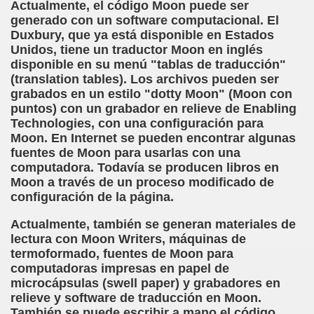
ort Valentines)
Actualmente, el código Moon puede ser
generado con un software computacional. El
 Sarrió)
Duxbury, que ya está disponible en Estados
Unidos, tiene un traductor Moon en inglés
istir (Associació Catalana per a la Integració del Cec)
disponible en su menú "tablas de traducción"
(translation tables). Los archivos pueden ser
 Rivas Ordóñez)
grabados en un estilo "dotty Moon" (Moon con
puntos) con un grabador en relieve de Enabling
Technologies, con una configuración para
s (María Jesús Cañamares)
Moon. En Internet se pueden encontrar algunas
fuentes de Moon para usarlas con una
to gil)
computadora. Todavía se producen libros en
Moon a través de un proceso modificado de
Gay)
configuración de la página.
, con el Tacto; una Sutil Diferencia (Fini Sarrió)
Actualmente, también se generan materiales de
lectura con Moon Writers, máquinas de
ldo Rodríguez (Francesc Miñana)
termoformado, fuentes de Moon para
computadoras impresas en papel de
 (María Jesús Cañamares)
microcápsulas (swell paper) y grabadores en
relieve y software de traducción en Moon.
con Baja Visión, del Libro Nada sobre Nosotros sin Nosotro
También se puede escribir a mano el código