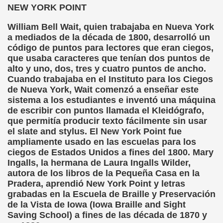
ovia 30-11-11 (Pedro Zurita)
NEW YORK POINT
adernos Horizontes, Enrique Elissalde y Carmen Roig)
William Bell Wait, quien trabajaba en Nueva York
a mediados de la década de 1800, desarrolló un
(Antonio Martín Figueroa)
código de puntos para lectores que eran ciegos,
que usaba caracteres que tenían dos puntos de
to)
alto y uno, dos, tres y cuatro puntos de ancho.
Cuando trabajaba en el Instituto para los Ciegos
zquez)
de Nueva York, Wait comenzó a enseñar este
sistema a los estudiantes e inventó una máquina
 Lectobraillístico (Egosan)
de escribir con puntos llamada el Kleidógrafo,
que permitía producir texto fácilmente sin usar
 Cabrerizo)
el slate and stylus. El New York Point fue
ampliamente usado en las escuelas para los
ez Otero)
ciegos de Estados Unidos a fines del 1800. Mary
Ingalls, la hermana de Laura Ingalls Wilder,
ajedrecistas ciegos (Roberto Enjuto)
autora de los libros de la Pequeña Casa en la
Pradera, aprendió New York Point y letras
nio Martín Figueroa)
grabadas en la Escuela de Braille y Preservación
de la Vista de Iowa (Iowa Braille and Sight
Miguel Ángel Vázquez)
Saving School) a fines de las década de 1870 y