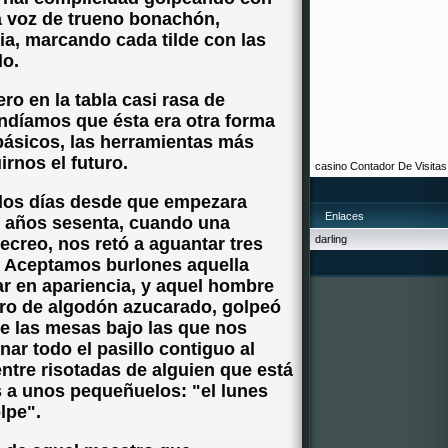
a voz de trueno bonachón,
a, marcando cada tilde con las
do.
ro en la tabla casi rasa de
ndíamos que ésta era otra forma
básicos, las herramientas más
rnos el futuro.
casino
Contador De Visitas
os días desde que empezara
Enlaces
os años sesenta, cuando una
darling
ecreo, nos retó a aguantar tres
 Aceptamos burlones aquella
ar en apariencia, y aquel hombre
tro de algodón azucarado, golpeó
e las mesas bajo las que nos
ar todo el pasillo contiguo al
entre risotadas de alguien que está
 a unos pequeñuelos: "el lunes
lpe".