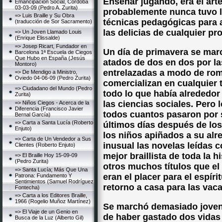
Enseñar jugando, era el art
Emancipación Social, Córdoba
03-03-09 (Pedro A. Zurita)
probablemente nunca tuvo l
=> Luis Braille y Su Obra
técnicas pedagógicas para a
(traducción de Sor Sacramento)
las delicias de cualquier pr
=> Un Joven Llamado Louis
(Enrique Elissalde)
=> Josep Ricart, Fundador en
Un día de primavera se mar
Barcelona 1ª Escuela de Ciegos
Que Hubo en España (Jesús
atados de dos en dos por l
Montoro)
entrelazadas a modo de ro
=> De Mendigo a Ministro,
Oviedo 04-06-09 (Pedro Zurita)
comercializan en cualquier 
=> Ciudadano del Mundo (Pedro
todo lo que había alrededor
Zurita)
las ciencias sociales. Pero
=> Niños Ciegos - Acerca de la
Diferencia (Francisco Javier
todos cuantos pasaron por s
Bernal García)
=> Carta a Santa Lucía (Roberto
últimos días después de lo
Enjuto)
los niños apiñados a su al
=> Carta de Un Vendedor a Sus
inusual las novelas leídas 
Clientes (Roberto Enjuto)
mejor braillista de toda la h
=> El Braille Hoy 15-09-09
(Pedro Zurita)
otros muchos títulos que el
=> Santa Lucía; Más Que Una
eran el placer para el espí
Patrona: Fundamento Y
Sentimientos (Samuel Rodríguez
retorno a casa para las vaca
Fontecha)
=> Carta a los Editores Braille,
1966 (Rogelio Muñoz Martínez)
Se marchó demasiado joven 
=> El Viaje de un Genio en
de haber gastado dos vidas
Busca de la Luz (Alberto Gil)