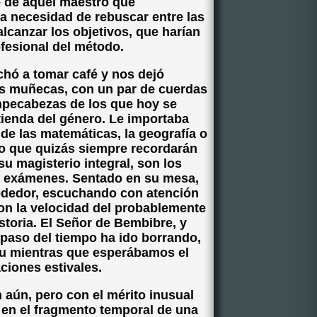
e de aquel maestro que
a necesidad de rebuscar entre las
lcanzar los objetivos, que harían
ofesional del método.
chó a tomar café y nos dejó
as muñecas, con un par de cuerdas
mpecabezas de los que hoy se
tienda del género. Le importaba
 de las matemáticas, la geografía o
 lo que quizás siempre recordarán
u magisterio integral, son los
s exámenes. Sentado en su mesa,
rededor, escuchando con atención
con la velocidad del probablemente
istoria. El Señor de Bembibre, y
 paso del tiempo ha ido borrando,
ritu mientras que esperábamos el
ciones estivales.
aún, pero con el mérito inusual
 en el fragmento temporal de una