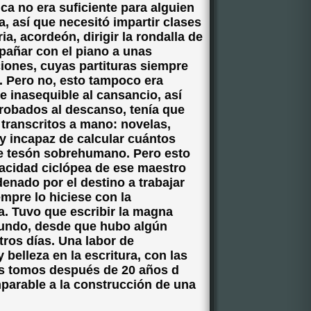
a no era suficiente para alguien
, así que necesitó impartir clases
ia, acordeón, dirigir la rondalla de
pañar con el piano a unas
iones, cuyas partituras siempre
o. Pero no, esto tampoco era
e inasequible al cansancio, así
robados al descanso, tenía que
s transcritos a mano: novelas,
oy incapaz de calcular cuántos
e tesón sobrehumano. Pero esto
racidad ciclópea de ese maestro
enado por el destino a trabajar
mpre lo hiciese con la
a. Tuvo que escribir la magna
 mundo, desde que hubo algún
tros días. Una labor de
 belleza en la escritura, con las
s tomos después de 20 años d
mparable a la construcción de una