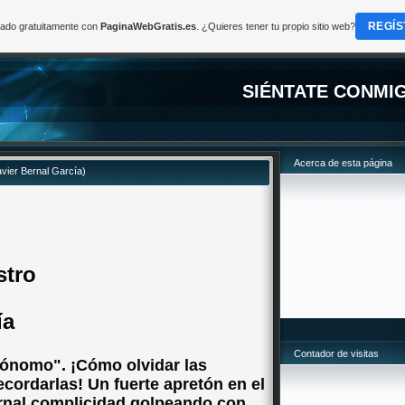
REGÍS
reado gratuitamente con
PaginaWebGratis.es
. ¿Quieres tener tu propio sitio web?
SIÉNTATE CONMI
Acerca de esta página
vier Bernal García)
stro
ía
Contador de visitas
ónomo". ¡Cómo olvidar las
ecordarlas! Un fuerte apretón en el
ernal complicidad golpeando con