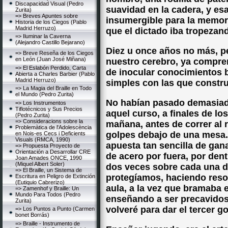
Discapacidad Visual (Pedro
suavidad en la cadera, y es
Zurita)
=> Breves Apuntes sobre
insumergible para la memori
Historia de los Ciegos (Pablo
Madrid Herruzo)
que el dictado iba tropezan
=> Iluminar la Caverna
(Alejandro Castillo Bejarano)
Diez u once años no más, pe
=> Breve Reseña de los Ciegos
en León (Juan José Miñana)
nuestro cerebro, ya compre
=> El Eslabón Perdido, Carta
de inocular conocimientos 
Abierta a Charles Barbier (Pablo
Madrid Herruzo)
simples con las que construi
=> La Magia del Braille en Todo
el Mundo (Pedro Zurita)
No habían pasado demasiad
=> Los Instrumentos
Tiflotécnicos y Sus Precios
aquel curso, a finales de l
(Pedro Zurita)
=> Consideracions sobre la
mañana, antes de correr al r
Problemàtica de l'Adolescència
golpes debajo de una mesa.
en Nois-es Cecs i Deficients
Visuals (RMCA, 1990)
apuesta tan sencilla de gan
=> Propuesta Proyecto de
Orientación a Desarrollar CRE
de acero por fuera, por den
Joan Amades ONCE, 1990
(Miquel Albert Soler)
dos veces sobre cada una d
=> El Braille, un Sistema de
protegíamos, haciendo reson
Escritura en Peligro de Extinción
(Eutiquio Cabrerizo)
aula, a la vez que bramaba 
=> Zamenhof y Braille: Un
Mundo Para Todos (Pedro
enseñando a ser precavidos
Zurita)
volveré para dar el tercer go
=> Los Puntos a Punto (Carmen
bonet Borrás)
=> Braille - Instrumento de