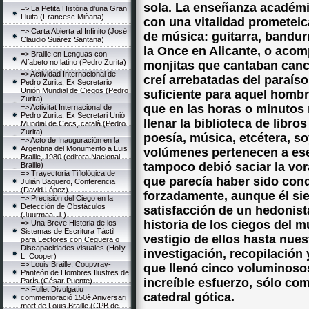
sola. La enseñanza académic
=> La Petita Història d'una Gran
Lluita (Francesc Miñana)
con una vitalidad prometeica
=> Carta Abierta al Infinito (José
de música: guitarra, bandurr
Claudio Suárez Santana)
la Once en Alicante, o acom
=> Braille en Lenguas con
Alfabeto no latino (Pedro Zurita)
monjitas que cantaban canc
=> Actividad Internacional de
creí arrebatadas del paraís
Pedro Zurita, Ex Secretario
Unión Mundial de Ciegos (Pedro
suficiente para aquel hombr
Zurita)
que en las horas o minutos 
=> Activitat Internacional de
Pedro Zurita, Ex Secretari Unió
llenar la biblioteca de libro
Mundial de Cecs, català (Pedro
Zurita)
poesía, música, etcétera, s
=> Acto de Inauguración en la
Argentina del Monumento a Luis
volúmenes pertenecen a es
Braille, 1980 (editora Nacional
tampoco debió saciar la vo
Braille)
=> Trayectoria Tiflológica de
que parecía haber sido cond
Julián Baquero, Conferencia
(David López)
forzadamente, aunque él sie
=> Precisión del Ciego en la
Detección de Obstáculos
satisfacción de un hedonist
(Juurmaa, J.)
historia de los ciegos del
=> Una Breve Historia de los
Sistemas de Escritura Táctil
vestigio de ellos hasta nues
para Lectores con Ceguera o
Discapacidades visuales (Holly
investigación, recopilación y
L. Cooper)
=> Louis Braille, Coupvray-
que llenó cinco voluminoso
Panteón de Hombres Ilustres de
increíble esfuerzo, sólo co
París (César Puente)
=> Fullet Divulgatiu
catedral gótica.
commemoració 150è Aniversari
mort de Louis Braille (CPB de