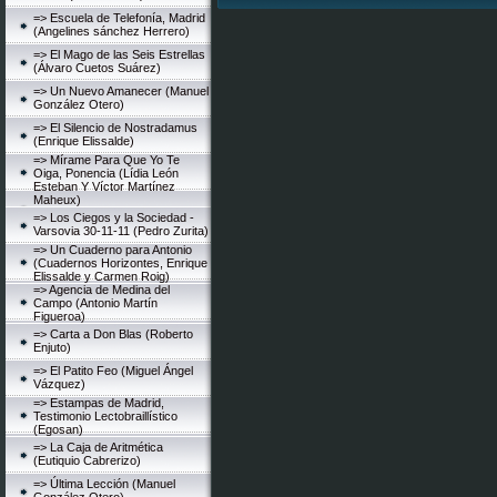
=> Escuela de Telefonía, Madrid
(Angelines sánchez Herrero)
=> El Mago de las Seis Estrellas
(Álvaro Cuetos Suárez)
=> Un Nuevo Amanecer (Manuel
González Otero)
=> El Silencio de Nostradamus
(Enrique Elissalde)
=> Mírame Para Que Yo Te
Oiga, Ponencia (Lídia León
Esteban Y Víctor Martínez
Maheux)
=> Los Ciegos y la Sociedad -
Varsovia 30-11-11 (Pedro Zurita)
=> Un Cuaderno para Antonio
(Cuadernos Horizontes, Enrique
Elissalde y Carmen Roig)
=> Agencia de Medina del
Campo (Antonio Martín
Figueroa)
=> Carta a Don Blas (Roberto
Enjuto)
=> El Patito Feo (Miguel Ángel
Vázquez)
=> Estampas de Madrid,
Testimonio Lectobraillístico
(Egosan)
=> La Caja de Aritmética
(Eutiquio Cabrerizo)
=> Última Lección (Manuel