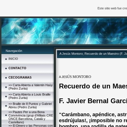
Este sitio web fue c
Navegación
A Jesús Montoro; Recuerdo de un Maestro (F. Ja
INICIO
CONTACTO
ÚS MONTORO
A JES
CECOGRAMAS
Recuerdo de un Mae
=> Carta Abierta a Valentin Haüy
(Pedro Zurita)
=> Carta Abierta a Louis Braille
(Pedro Zurita)
F. Javier Bernal Garc
=> Braille de 8 Puntos y Gabriel
Abreu (Pedro Zurita)
=> Pautes Per a una Bona
"Carámbano, apéndice, astr
Convivència (grup d'Afiliats CRE
ONCE Barcelona, Català y
esdrújulas!, ¡imposible no r
Castellano)
hombro, una rodilla de pat
=> El Dinero y las Personas con