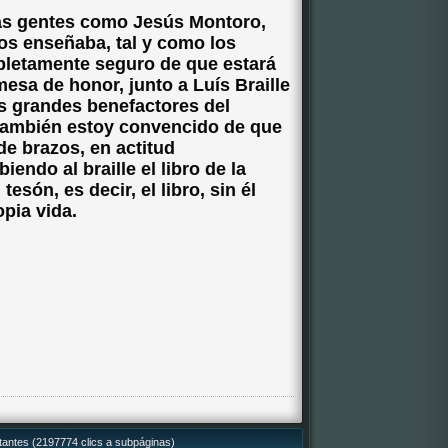
as gentes como Jesús Montoro,
nos enseñaba, tal y como los
pletamente seguro de que estará
esa de honor, junto a Luís Braille
s grandes benefactores del
también estoy convencido de que
e brazos, en actitud
iendo al braille el libro de la
esón, es decir, el libro, sin él
opia vida.
itantes (2197774 clics a subpáginas)