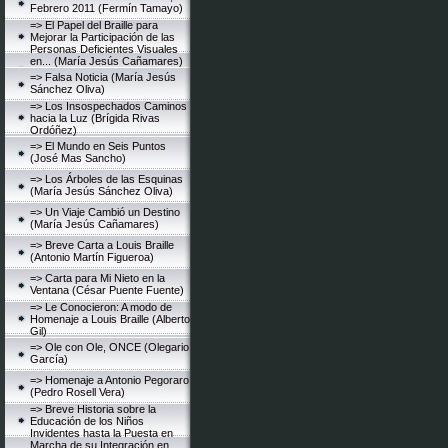
Febrero 2011 (Fermín Tamayo)
=> El Papel del Braille para
Mejorar la Participación de las
Personas Deficientes Visuales
en... (María Jesús Cañamares)
=> Falsa Noticia (María Jesús
Sánchez Oliva)
=> Los Insospechados Caminos
hacia la Luz (Brígida Rivas
Ordóñez)
=> El Mundo en Seis Puntos
(José Mas Sancho)
=> Los Árboles de las Esquinas
(María Jesús Sánchez Oliva)
=> Un Viaje Cambió un Destino
(María Jesús Cañamares)
=> Breve Carta a Louis Braille
(Antonio Martín Figueroa)
=> Carta para Mi Nieto en la
Ventana (César Puente Fuente)
=> Le Conocieron: A modo de
Homenaje a Louis Braille (Alberto
Gil)
=> Ole con Ole, ONCE (Olegario
García)
=> Homenaje a Antonio Pegoraro
(Pedro Rosell Vera)
=> Breve Historia sobre la
Educación de los Niños
Invidentes hasta la Puesta en
Marcha de su Integración en