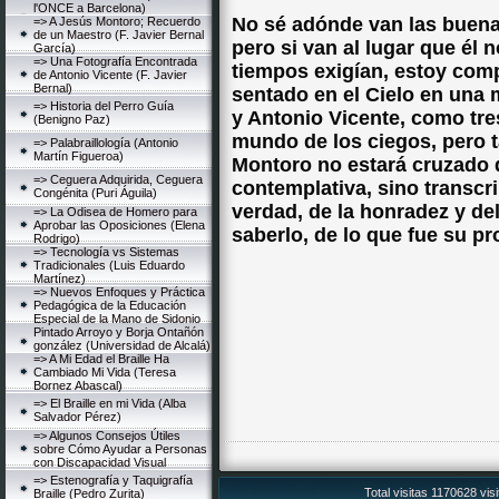
l'ONCE a Barcelona)
No sé adónde van las buen
=> A Jesús Montoro; Recuerdo
de un Maestro (F. Javier Bernal
pero si van al lugar que él 
García)
=> Una Fotografía Encontrada
tiempos exigían, estoy com
de Antonio Vicente (F. Javier
Bernal)
sentado en el Cielo en una m
=> Historia del Perro Guía
y Antonio Vicente, como tre
(Benigno Paz)
mundo de los ciegos, pero 
=> Palabraillología (Antonio
Martín Figueroa)
Montoro no estará cruzado d
=> Ceguera Adquirida, Ceguera
contemplativa, sino transcrib
Congénita (Puri Águila)
verdad, de la honradez y del t
=> La Odisea de Homero para
Aprobar las Oposiciones (Elena
saberlo, de lo que fue su pr
Rodrigo)
=> Tecnología vs Sistemas
Tradicionales (Luis Eduardo
Martínez)
=> Nuevos Enfoques y Práctica
Pedagógica de la Educación
Especial de la Mano de Sidonio
Pintado Arroyo y Borja Ontañón
gonzález (Universidad de Alcalá)
=> A Mi Edad el Braille Ha
Cambiado Mi Vida (Teresa
Bornez Abascal)
=> El Braille en mi Vida (Alba
Salvador Pérez)
=> Algunos Consejos Útiles
sobre Cómo Ayudar a Personas
con Discapacidad Visual
=> Estenografía y Taquigrafía
Total visitas 1170628 vis
Braille (Pedro Zurita)