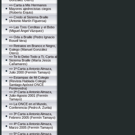
González Otero)
=> Carta a Mis Hermanos
Mayores ajedrecistas ciegos
(Roberto Enjuto)
=> Credo al Sistema Braille
(Antonio Martín Figueroa)
=> Las Tres Cerditas y el Bobo
(Miguel Ángel Vázquez)
=> Oda a Braille (Pedro Ignacio
Rosell Vera)
=> Retratos en Branco e Negro,
Galego (Manuel González
Otero)
=> Te lo Debo Todo a Ti, Carta al
Sistema Braille (María Jesús
Cañamares)
=> 1ª Carta a Antonio Almaza,
Julio 2000 (Fermín Tamayo)
=> Estampas de Mi Colegio
(Revista Hablada Colegio
Santiago Apóstol ONCE
Pontevedra)
=> 2ª Carta a Antonio Almaza,
Julio-Agosto 2001 (Fermín
Tamayo)
=> La ONCE en el Mundo,
Conferencia (Pedro A. Zurita)
=> 3ª Carta a Antonio Almaza,
Febrero 2005 (Fermín Tamayo)
=> 4ª Carta a Antonio Almaza,
Marzo 2005 (Fermín Tamayo)
=> 5ª Carta a antonio Almaza,