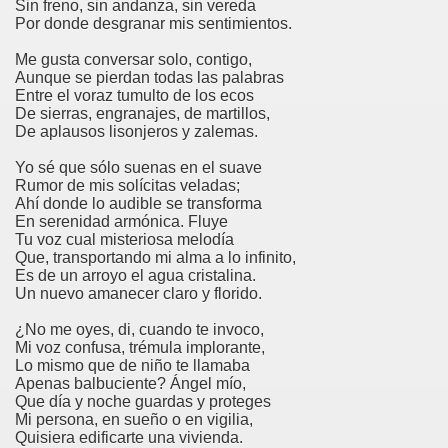
Sin freno, sin andanza, sin vereda
ovia 30-11-11 (Pedro Zurita)
Por donde desgranar mis sentimientos.
adernos Horizontes, Enrique Elissalde y Carmen Roig)
Me gusta conversar solo, contigo,
Aunque se pierdan todas las palabras
(Antonio Martín Figueroa)
Entre el voraz tumulto de los ecos
De sierras, engranajes, de martillos,
De aplausos lisonjeros y zalemas.
to)
Yo sé que sólo suenas en el suave
zquez)
Rumor de mis solícitas veladas;
Ahí donde lo audible se transforma
 Lectobraillístico (Egosan)
En serenidad armónica. Fluye
Tu voz cual misteriosa melodía
Que, transportando mi alma a lo infinito,
 Cabrerizo)
Es de un arroyo el agua cristalina.
Un nuevo amanecer claro y florido.
ez Otero)
¿No me oyes, di, cuando te invoco,
ajedrecistas ciegos (Roberto Enjuto)
Mi voz confusa, trémula implorante,
Lo mismo que de niño te llamaba
Apenas balbuciente? Ángel mío,
nio Martín Figueroa)
Que día y noche guardas y proteges
Mi persona, en sueño o en vigilia,
Miguel Ángel Vázquez)
Quisiera edificarte una vivienda.