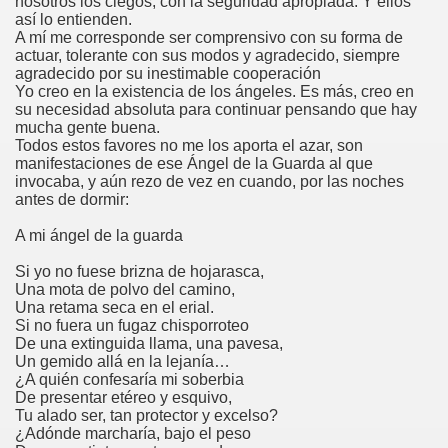
nosotros los ciegos, con la seguridad apropiada. Y ellos
cción de Obstáculos (Juurmaa, J.)
así lo entienden.
A mí me corresponde ser comprensivo con su forma de
emas de Escritura Táctil para Lectores con Ceguera o Disca
actuar, tolerante con sus modos y agradecido, siempre
agradecido por su inestimable cooperación
Yo creo en la existencia de los ángeles. Es más, creo en
ón de Hombres Ilustres de París (César Puente)
su necesidad absoluta para continuar pensando que hay
mucha gente buena.
ó 150è Aniversari mort de Louis Braille (CPB de l'ONCE a B
Todos estos favores no me los aporta el azar, son
manifestaciones de ese Ángel de la Guarda al que
n Maestro (F. Javier Bernal García)
invocaba, y aún rezo de vez en cuando, por las noches
antes de dormir:
ntonio Vicente (F. Javier Bernal)
A mi ángel de la guarda
no Paz)
Si yo no fuese brizna de hojarasca,
Una mota de polvo del camino,
Una retama seca en el erial.
n Figueroa)
Si no fuera un fugaz chisporroteo
De una extinguida llama, una pavesa,
ngénita (Puri Águila)
Un gemido allá en la lejanía…
¿A quién confesaría mi soberbia
obar las Oposiciones (Elena Rodrigo)
De presentar etéreo y esquivo,
Tu alado ser, tan protector y excelso?
¿Adónde marcharía, bajo el peso
ionales (Luis Eduardo Martínez)