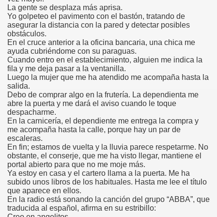
La gente se desplaza más aprisa.
onet Borrás)
Yo golpeteo el pavimento con el bastón, tratando de
asegurar la distancia con la pared y detectar posibles
ipación Social, Córdoba 03-03-09 (Pedro A. Zurita)
obstáculos.
En el cruce anterior a la oficina bancaria, una chica me
ción de Sor Sacramento)
ayuda cubriéndome con su paraguas.
Cuando entro en el establecimiento, alguien me indica la
fila y me deja pasar a la ventanilla.
ue Elissalde)
Luego la mujer que me ha atendido me acompaña hasta la
salida.
rcelona 1ª Escuela de Ciegos Que Hubo en España (Jesús 
Debo de comprar algo en la frutería. La dependienta me
abre la puerta y me dará el aviso cuando le toque
04-06-09 (Pedro Zurita)
despacharme.
En la carnicería, el dependiente me entrega la compra y
me acompaña hasta la calle, porque hay un par de
urita)
escaleras.
En fin; estamos de vuelta y la lluvia parece respetarme. No
erencia (Francisco Javier Bernal García)
obstante, el conserje, que me ha visto llegar, mantiene el
portal abierto para que no me moje más.
njuto)
Ya estoy en casa y el cartero llama a la puerta. Me ha
subido unos libros de los habituales. Hasta me lee el título
que aparece en ellos.
ientes (Roberto Enjuto)
En la radio está sonando la canción del grupo “ABBA”, que
traducida al español, afirma en su estribillo:
urita)
Creo en angelitos