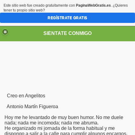
Este sitio web fue creado gratuitamente con
PaginaWebGratis.es
. ¿Quieres
tener tu propio sitio web?
REGÍSTRATE GRATIS
SIÉNTATE CONMIGO
Pedro Zurita)
Creo en Angelitos
edro Zurita)
Antonio Martín Figueroa
breu (Pedro Zurita)
Hoy me he levantado de muy buen humor. No me duele
ncia (grup d'Afiliats CRE ONCE Barcelona, Català y Castel
nada; nada me incomoda; nada me abruma.
He organizado mi jornada de la forma habitual y me
dispongo a salir a la calle para cumplir algunos encargos.
iscapacidad Visual (Pedro Zurita)