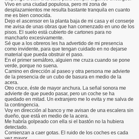
Vivo en una ciudad populosa, pero mi zona de
desplazamientos me resulta bastante tranquila en cuanto
 de los Ciegos (Pablo Madrid Herruzo)
me es bien conocida.
Dejo el ascensor en la planta baja de mi casa y el conserje
Castillo Bejarano)
me avisa de unas obras que han comenzado en uno de los
pisos. El suelo está cubierto de cartones para no
mancharlo excesivamente.
n León (Juan José Miñana)
Sé que a los obreros les ha advertido de mi presencia
como invidente, para que tengan cuidado en no dejarse
rta a Charles Barbier (Pablo Madrid Herruzo)
material que pueda obstruir el paso.
En el primer semáforo, alguien me cruza cuando se pone
verde, porque no suena.
l Mundo (Pedro Zurita)
Camino en dirección al paseo y otra persona me advierte
de la presencia de un cubo de basura en medio de la
 y Sus Precios (Pedro Zurita)
acera.
Otro cruce, éste de mayor anchura. La señal sonora me
emàtica de l'Adolescència en Nois-es Cecs i Deficients Vis
advierte de que puedo pasar, pero un coche se ha
quedado en mitad. Un extranjero me lo evita y me salva de
la contingencia.
ción a Desarrollar CRE Joan Amades ONCE, 1990 (Miquel Al
Voy en dirección al banco y me avisan de una escalera sin
dueño, que está en medio de la acera.
tura en Peligro de Extinción (Eutiquio Cabrerizo)
Me habría golpeado con ella si el bastón no la hubiera
detectado.
Para Todos (Pedro Zurita)
Comienzan a caer gotas. El ruido de los coches es cada
vez mayor.