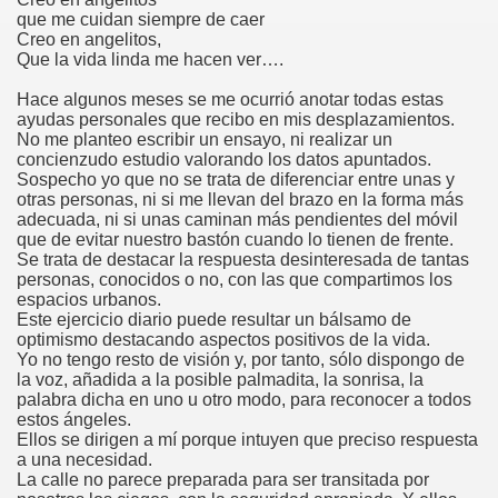
que me cuidan siempre de caer
Creo en angelitos,
rona: Fundamento Y Sentimientos (Samuel Rodríguez Font
Que la vida linda me hacen ver….
966 (Rogelio Muñoz Martínez)
Hace algunos meses se me ocurrió anotar todas estas
ayudas personales que recibo en mis desplazamientos.
e la Luz (Alberto Gil)
No me planteo escribir un ensayo, ni realizar un
concienzudo estudio valorando los datos apuntados.
Sospecho yo que no se trata de diferenciar entre unas y
luita (Francesc Miñana)
otras personas, ni si me llevan del brazo en la forma más
adecuada, ni si unas caminan más pendientes del móvil
 Claudio Suárez Santana)
que de evitar nuestro bastón cuando lo tienen de frente.
Se trata de destacar la respuesta desinteresada de tantas
 no latino (Pedro Zurita)
personas, conocidos o no, con las que compartimos los
espacios urbanos.
Este ejercicio diario puede resultar un bálsamo de
ro Zurita, Ex Secretario Unión Mundial de Ciegos (Pedro Zur
optimismo destacando aspectos positivos de la vida.
Yo no tengo resto de visión y, por tanto, sólo dispongo de
o Zurita, Ex Secretari Unió Mundial de Cecs, català (Pedro Zu
la voz, añadida a la posible palmadita, la sonrisa, la
palabra dicha en uno u otro modo, para reconocer a todos
ntina del Monumento a Luis Braille, 1980 (editora Nacional 
estos ángeles.
Ellos se dirigen a mí porque intuyen que preciso respuesta
a una necesidad.
ián Baquero, Conferencia (David López)
La calle no parece preparada para ser transitada por