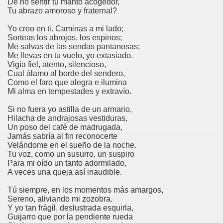
De no sentir tu manto acogedor,
Tu abrazo amoroso y fraternal?
dagógica de la Educación Especial de la Mano de Sidonio 
Yo creo en ti. Caminas a mi lado;
do Mi Vida (Teresa Bornez Abascal)
Sorteas los abrojos, los espinos;
Me salvas de las sendas pantanosas;
Me llevas en tu vuelo, yo extasiado.
vador Pérez)
Vigía fiel, atento, silencioso,
Cual álamo al borde del sendero,
e Cómo Ayudar a Personas con Discapacidad Visual
Como el faro que alegra e ilumina
Mi alma en tempestades y extravío.
le (Pedro Zurita)
Si no fuera yo astilla de un armario,
Hilacha de andrajosas vestiduras,
(Angelines sánchez Herrero)
Un poso del café de madrugada,
Jamás sabría al fin reconocerte
(Álvaro Cuetos Suárez)
Velándome en el sueño de la noche.
Tu voz, como un susurro, un suspiro
onzález Otero)
Para mi oído un tanto adormilado,
A veces una queja así inaudible.
rique Elissalde)
Tú siempre, en los momentos más amargos,
Sereno, aliviando mi zozobra.
onencia (Lídia León Esteban Y Víctor Martínez Maheux)
Y yo tan frágil, deslustrada esquirla,
Guijarro que por la pendiente rueda