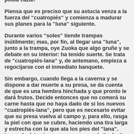
Piensa que es preciso que su astucia venza a la
fuerza del "cuatropiés" y comienza a madurar
co García Pavón)
sus planes para la "luna" siguiente.
 Clarín)
Durante varios "soles" tiende trampas
inútilmente; mas, por fin, al llegar una "luna",
junto a la trampa, oye Zuoka que algo gruñe y se
debate en su interior: ha tenido suerte. Se trata
de "cuatropiés-lana" y, de antemano, empieza a
regocijarse con el inmediato banquete.
Sin embargo, cuando llega a la caverna y se
go
dispone a dar muerte a su presa, se da cuenta
de que es una hembra hinchada y que pronto le
(Francisco Rojas González)
dará frutos. Decide entonces que no comerá su
carne hasta que no haya dado de si los nuevos
do Casino)
"cuatropiés-lana", pero que es necesario evitar
que su presa vuelva al campo y, para ello, rasga
o)
la piel con que se cubre, haciendo una tira larga
y estrecha con la que ata los pies del "lana".
Montoro Martínez)