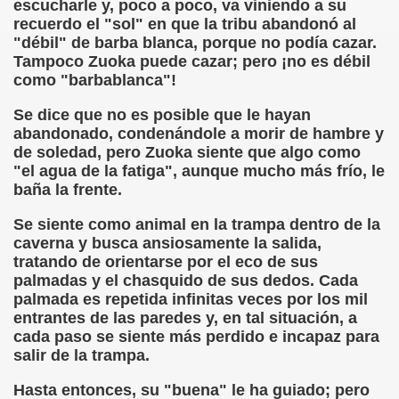
escucharle y, poco a poco, va viniendo a su
sell Vera)
recuerdo el "sol" en que la tribu abandonó al
"débil" de barba blanca, porque no podía cazar.
alego (Manuel González Otero)
Tampoco Zuoka puede cazar; pero ¡no es débil
como "barbablanca"!
 Sistema Braille (María Jesús Cañamares)
Se dice que no es posible que le hayan
abandonado, condenándole a morir de hambre y
io 2000 (Fermín Tamayo)
de soledad, pero Zuoka siente que algo como
"el agua de la fatiga", aunque mucho más frío, le
sta Hablada Colegio Santiago Apóstol ONCE Pontevedra)
baña la frente.
lio-Agosto 2001 (Fermín Tamayo)
Se siente como animal en la trampa dentro de la
caverna y busca ansiosamente la salida,
cia (Pedro A. Zurita)
tratando de orientarse por el eco de sus
palmadas y el chasquido de sus dedos. Cada
brero 2005 (Fermín Tamayo)
palmada es repetida infinitas veces por los mil
entrantes de las paredes y, en tal situación, a
rzo 2005 (Fermín Tamayo)
cada paso se siente más perdido e incapaz para
salir de la trampa.
brero 2011 (Fermín Tamayo)
Hasta entonces, su "buena" le ha guiado; pero
ar la Participación de las Personas Deficientes Visuales en.