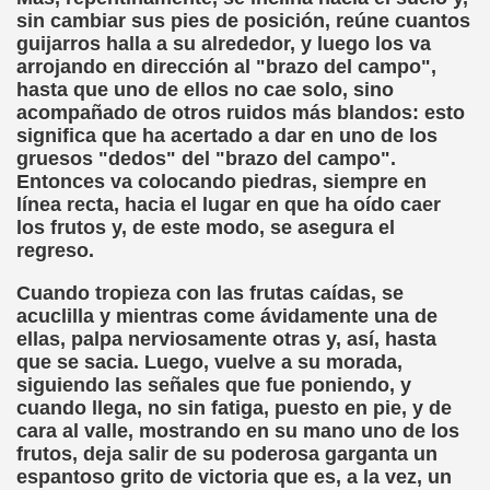
sin cambiar sus pies de posición, reúne cuantos
guijarros halla a su alrededor, y luego los va
, Sordo-ciego, elpais.com, 03-02-2008 (Juan José Millás)
arrojando en dirección al "brazo del campo",
hasta que uno de ellos no cae solo, sino
ímite (Juan José Millás)
acompañado de otros ruidos más blandos: esto
significa que ha acertado a dar en uno de los
 (José Molina Torres)
gruesos "dedos" del "brazo del campo".
Entonces va colocando piedras, siempre en
E (José Molina Torres)
línea recta, hacia el lugar en que ha oído caer
los frutos y, de este modo, se asegura el
olegio San Luis Gonzaga de la ONCE (José Molina Torres)
regreso.
tín Figueroa)
Cuando tropieza con las frutas caídas, se
acuclilla y mientras come ávidamente una de
.. Todavía (Andrea Muñoz Fernández)
ellas, palpa nerviosamente otras y, así, hasta
que se sacia. Luego, vuelve a su morada,
os (María Jesús Cañamares Muñoz)
siguiendo las señales que fue poniendo, y
cuando llega, no sin fatiga, puesto en pie, y de
eroa)
cara al valle, mostrando en su mano uno de los
frutos, deja salir de su poderosa garganta un
 Cañamares Muñoz)
espantoso grito de victoria que es, a la vez, un