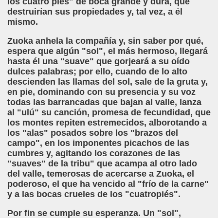
los cuatro pies" de boca grande y dura, que
destruirían sus propiedades y, tal vez, a él
mismo.
Zuoka anhela la compañía y, sin saber por qué,
espera que algún "sol", el más hermoso, llegará
hasta él una "suave" que gorjeará a su oído
dulces palabras; por ello, cuando de lo alto
descienden las llamas del sol, sale de la gruta y,
en pie, dominando con su presencia y su voz
todas las barrancadas que bajan al valle, lanza
al "ulú" su canción, promesa de fecundidad, que
los montes repiten estremecidos, alborotando a
los "alas" posados sobre los "brazos del
campo", en los imponentes picachos de las
cumbres y, agitando los corazones de las
"suaves" de la tribu" que acampa al otro lado
del valle, temerosas de acercarse a Zuoka, el
poderoso, el que ha vencido al "frío de la carne"
y a las bocas crueles de los "cuatropiés".
Por fin se cumple su esperanza. Un "sol",