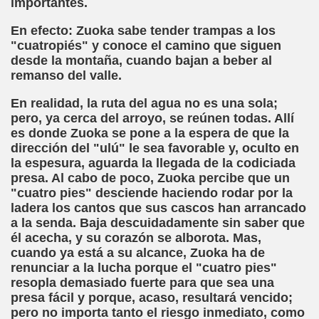
importantes.
z, Aldaba)
En efecto: Zuoka sabe tender trampas a los
"cuatropiés" y conoce el camino que siguen
ra)
desde la montaña, cuando bajan a beber al
remanso del valle.
i)
En realidad, la ruta del agua no es una sola;
ti)
pero, ya cerca del arroyo, se reúnen todas. Allí
es donde Zuoka se pone a la espera de que la
mento (Francisco García Pavón)
dirección del "ulú" le sea favorable y, oculto en
la espesura, aguarda la llegada de la codiciada
nterruptus de la Vida de Casimiro Seisluces (Varios Autor
presa. Al cabo de poco, Zuoka percibe que un
"cuatro pies" desciende haciendo rodar por la
adden)
ladera los cantos que sus cascos han arrancado
a la senda. Baja descuidadamente sin saber que
dita (José Amando Ruiz "Jose Ruivari")
él acecha, y su corazón se alborota. Mas,
cuando ya está a su alcance, Zuoka ha de
oletti)
renunciar a la lucha porque el "cuatro pies"
resopla demasiado fuerte para que sea una
(Angelines Sánchez)
presa fácil y porque, acaso, resultará vencido;
pero no importa tanto el riesgo inmediato, como