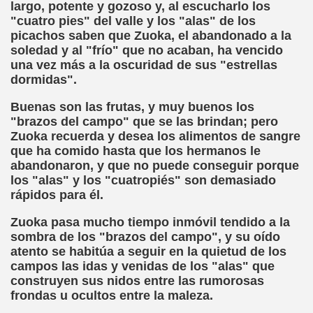
largo, potente y gozoso y, al escucharlo los
"cuatro pies" del valle y los "alas" de los
picachos saben que Zuoka, el abandonado a la
soledad y al "frío" que no acaban, ha vencido
andro Casona)
una vez más a la oscuridad de sus "estrellas
dormidas".
iller)
Buenas son las frutas, y muy buenos los
)
"brazos del campo" que se las brindan; pero
Zuoka recuerda y desea los alimentos de sangre
Realidad (Roberto Enjuto)
que ha comido hasta que los hermanos le
abandonaron, y que no puede conseguir porque
eterlink)
los "alas" y los "cuatropiés" son demasiado
rápidos para él.
 George Wells)
Zuoka pasa mucho tiempo inmóvil tendido a la
 Perro de Ciego (Camilo José Cela)
sombra de los "brazos del campo", y su oído
atento se habitúa a seguir en la quietud de los
campos las idas y venidas de los "alas" que
construyen sus nidos entre las rumorosas
frondas u ocultos entre la maleza.