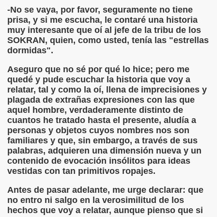
onet Borrás)
-No se vaya, por favor, seguramente no tiene
prisa, y si me escucha, le contaré una historia
ipación Social, Córdoba 03-03-09 (Pedro A. Zurita)
muy interesante que oí al jefe de la tribu de los
SOKRAN, quien, como usted, tenía las "estrellas
dormidas".
ción de Sor Sacramento)
Aseguro que no sé por qué lo hice; pero me
ue Elissalde)
quedé y pude escuchar la historia que voy a
relatar, tal y como la oí, llena de imprecisiones y
rcelona 1ª Escuela de Ciegos Que Hubo en España (Jesús 
plagada de extrañas expresiones con las que
aquel hombre, verdaderamente distinto de
04-06-09 (Pedro Zurita)
cuantos he tratado hasta el presente, aludía a
personas y objetos cuyos nombres nos son
urita)
familiares y que, sin embargo, a través de sus
palabras, adquieren una dimensión nueva y un
erencia (Francisco Javier Bernal García)
contenido de evocación insólitos para ideas
vestidas con tan primitivos ropajes.
njuto)
Antes de pasar adelante, me urge declarar: que
ientes (Roberto Enjuto)
no entro ni salgo en la verosimilitud de los
hechos que voy a relatar, aunque pienso que si
urita)