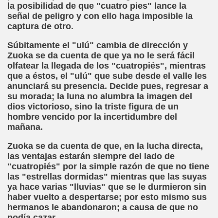
la posibilidad de que "cuatro pies" lance la
señal de peligro y con ello haga imposible la
mentos (José Luis Castillo Puche)
captura de otro.
Se Suple con Buenas Voces (Fermín Tamayo)
Súbitamente el "ulú" cambia de dirección y
Zuoka se da cuenta de que ya no le será fácil
olfatear la llegada de los "cuatropiés", mientras
que a éstos, el "ulú" que sube desde el valle les
García Uribe)
anunciará su presencia. Decide pues, regresar a
su morada; la luna no alumbra la imagen del
zález Hierro)
dios victorioso, sino la triste figura de un
hombre vencido por la incertidumbre del
mañana.
 García)
Zuoka se da cuenta de que, en la lucha directa,
las ventajas estarán siempre del lado de
ere Coger Polvo (Mar Paredes)
"cuatropiés" por la simple razón de que no tiene
las "estrellas dormidas" mientras que las suyas
olenko)
ya hace varias "lluvias" que se le durmieron sin
haber vuelto a despertarse; por esto mismo sus
, Carmen Colodrero y Ángel Treviño)
hermanos le abandonaron; a causa de que no
podía cazar.