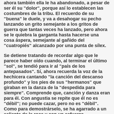
ahora también ella le ha abandonado, a pesar de
ser él su "dolor", porque así lo establecen las
chez Oliva)
costumbres de la tribu. El recuerdo de su
"buena" le duele, y va a desahogar su pecho
cia la Luz (Brígida Rivas Ordóñez)
lanzando un grito semejante a los gritos de
guerra que tantas veces ha lanzado, pero ahora
é Mas Sancho)
se le quiebra la garganta hasta hacerse una
cosa áspera, semejante al gañido del
María Jesús Sánchez Oliva)
"cuatropiés" alcanzado por una punta de sílex.
María Jesús Cañamares)
Se detiene tratando de recordar algo que le
parece haber oído cuando, al terminar el último
tonio Martín Figueroa)
"sol", se tendió para ir al "país de los
antepasados". Sí, ahora recuerda la voz de la
ana (César Puente Fuente)
hechicera cantando "la canción del descanso
profundo" y los pies de sus "hermanos" que
aje a Louis Braille (Alberto Gil)
giraban en la danza de la "despedida para
siempre". Comprende que, canción y danza eran
rcía)
para él. Con angustia se repite que él no es
"débil"; no puede cazar, pero no es "débil".
Pedro Rosell Vera)
Como para demostrárselo, se ha agarrado a un