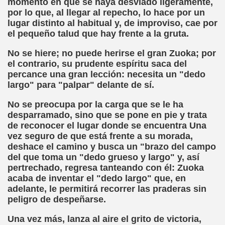
momento en que se haya desviado ligeramente,
mann Hesse)
por lo que, al llegar al repecho, lo hace por un
lugar distinto al habitual y, de improviso, cae por
n)
el pequeño talud que hay frente a la gruta.
das (Saúl Orea Mateo)
No se hiere; no puede herirse el gran Zuoka; por
el contrario, su prudente espíritu saca del
aballero, Cecilia Bohl de Faber)
percance una gran lección: necesita un "dedo
largo" para "palpar" delante de sí.
Cuento XXXIV (Infante Don Juan Manuel)
No se preocupa por la carga que se le ha
do)
desparramado, sino que se pone en pie y trata
de reconocer el lugar donde se encuentra Una
vez seguro de que está frente a su morada,
deshace el camino y busca un "brazo del campo
adja)
del que toma un "dedo grueso y largo" y, así
pertrechado, regresa tanteando con él: Zuoka
ric Bayé)
acaba de inventar el "dedo largo" que, en
adelante, le permitirá recorrer las praderas sin
ciones (Enric Bayé)
peligro de despeñarse.
Una vez más, lanza al aire el grito de victoria,
l Gila)