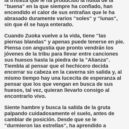
la tristeza que le ha producido la huída de la
"buena" en la que siempre ha confiado, han
el Alumnado y Carta del Director a los padres (Col. Sant
encendido el calor de sus entrañas que le ha
abrasado duramente varios "soles" y "lunas",
l Braille Como Medio de Lectura y Escritura (Dr. Phil Hatlen
sin que él se haya enterado.
arcelona (Àngel Mas Parera)
Cuando Zuoka vuelve a la vida, tiene "las
piernas blandas" y apenas puede tenerse en pie.
o (Alberto Gil)
Piensa con angustia que pronto vendrán los
jóvenes de la tribu para llevar entre canciones
rto Gil)
sus huesos hasta la piedra de la "Alianza".
Tiembla al pensar que el hechicero decida
stina Ruiz Carrión)
encerrar su cabeza en la caverna sin salida y, al
mismo tiempo hay una lucecita de esperanza al
ONCE Barcelona (Àngel Mas Parera)
pensar que los que vengan en busca de sus
huesos, tal vez, quieran llevarlo consigo al
do Centenera)
encontrarlo vivo.
Martín Figueroa)
Siente hambre y busca la salida de la gruta
palpando cuidadosamente el suelo, antes de
unes 4 de Enero de 2016 (Alberto gil)
cambiar de posición. Desde que se le
"durmieron las estrellas", ha aprendido a