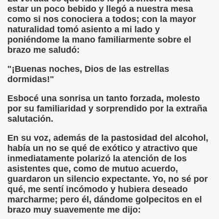
estar un poco bebido y llegó a nuestra mesa
como si nos conociera a todos; con la mayor
 de los Ciegos (Pablo Madrid Herruzo)
naturalidad tomó asiento a mi lado y
poniéndome la mano familiarmente sobre el
Castillo Bejarano)
brazo me saludó:
n León (Juan José Miñana)
"¡Buenas noches, Dios de las estrellas
dormidas!"
rta a Charles Barbier (Pablo Madrid Herruzo)
Esbocé una sonrisa un tanto forzada, molesto
l Mundo (Pedro Zurita)
por su familiaridad y sorprendido por la extraña
salutación.
 y Sus Precios (Pedro Zurita)
En su voz, además de la pastosidad del alcohol,
emàtica de l'Adolescència en Nois-es Cecs i Deficients Vis
había un no se qué de exótico y atractivo que
inmediatamente polarizó la atención de los
ción a Desarrollar CRE Joan Amades ONCE, 1990 (Miquel Al
asistentes que, como de mutuo acuerdo,
guardaron un silencio expectante. Yo, no sé por
tura en Peligro de Extinción (Eutiquio Cabrerizo)
qué, me sentí incómodo y hubiera deseado
marcharme; pero él, dándome golpecitos en el
Para Todos (Pedro Zurita)
brazo muy suavemente me dijo: