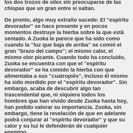
los dos trozos de sílex sin preocuparse de las
chispas que un gran entre sí saltan.
De pronto, algo muy extraño sucede: El "espíritu
devorador" se hace presente y en pocos
momentos destruye la hierba sobre la que está
sentado. A Zuoka le parece que ha sido como
cuando la "luz que baja de arriba" se comió el
gran "brazo del campo"; el mismo calor, el
mismo olor picante. Cuando todo ha concluido,
Zuoka se encuentra con que el "espíritu
devorador" se ha comido la hierba con que
alimentaba a sus "cuatropiés", incluso él mismo
ha sido mordido por el "espíritu devorador". Sin
embargo, acaba de descubrir algo tan
trascendental que, ni siquiera todos los
hombres que han vivido desde Zuoka hasta hoy,
han podido valorar su importancia. Zuoka, sin
embargo, tiene la revelación de que en adelante
podrá conjurar al "espíritu devorador" y que su
calor y su luz le defenderán de cualquier
enemigo.