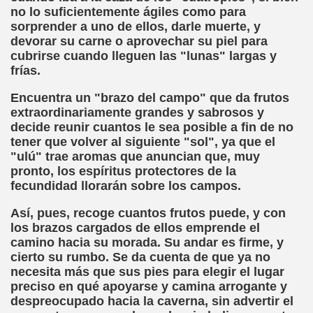
no lo suficientemente ágiles como para
 Palacio Valdes)
sorprender a uno de ellos, darle muerte, y
devorar su carne o aprovechar su piel para
tavo Adolfo Bécquer)
cubrirse cuando lleguen las "lunas" largas y
frías.
ento (Anónimo)
Encuentra un "brazo del campo" que da frutos
extraordinariamente grandes y sabrosos y
decide reunir cuantos le sea posible a fin de no
tener que volver al siguiente "sol", ya que el
de Amicis)
"ulú" trae aromas que anuncian que, muy
pronto, los espíritus protectores de la
 de Caminantes, Cuento LIII (Juan de Timoneda)
fecundidad llorarán sobre los campos.
la Indostánica (Anónimo)
Así, pues, recoge cuantos frutos puede, y con
los brazos cargados de ellos emprende el
zaguirre)
camino hacia su morada. Su andar es firme, y
cierto su rumbo. Se da cuenta de que ya no
necesita más que sus pies para elegir el lugar
preciso en qué apoyarse y camina arrogante y
Gayoso)
despreocupado hacia la caverna, sin advertir el