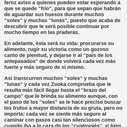
feroz aviso a quienes pueden estar esperando a
a torres)
que se quede "frío", para que sepan que habrán
de aguardar sus huesos durante muchos
o de Papel (José Molina Torres)
"soles" y muchas "lunas", puesto que acaba de
descubrir que le será posible continuar por
s - Reunión de Semáforos (José Molina Torres)
mucho tiempo en las praderas.
Bestard)
En adelante, ésta será su vida: procurarse su
alimento, rugir su victoria como un gozoso
néndez Pelayo, Jesús Montoro y Espido Freire)
canto de plenitud, y dejarse ir al "país de los
antepasados" de donde volverá cada vez más
a, El País, 12 de Mayo de 1990 (Antonio Muñoz Molina)
fuerte y más seguro de si mismo.
Así transcurren muchos "soles" y muchas
"lunas" y cada vez Zuoka comprueba que le
orales)
resulta más fácil llegar hasta el "brazo del
campo" que le brinda su alimento aunque, con
ia Gayoso)
el paso de los "soles" se le hace preciso buscar
los frutos a mayor distancia de su gruta, pero no
importa: cada vez se siente más seguro al
caminar con pasos casi tan silenciosos como
cuando iba a la caza de los "cuatropiés", si bien