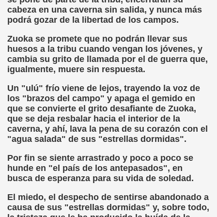
ctura (Carmen Bonet Borrás)
cabeza en una caverna sin salida, y nunca más
podrá gozar de la libertad de los campos.
istema de Lectura para los Ciegos (Eutiquio Cabrerizo)
Zuoka se promete que no podrán llevar sus
 de Alicante (Juan José Miñana Estruch)
huesos a la tribu cuando vengan los jóvenes, y
cambia su grito de llamada por el de guerra que,
tín-Blas Sánchez)
igualmente, muere sin respuesta.
Un "ulú" frío viene de lejos, trayendo la voz de
Álvarez Sanz)
los "brazos del campo" y apaga el gemido en
que se convierte el grito desafiante de Zuoka,
esas! (Lola Bogas)
que se deja resbalar hacia el interior de la
caverna, y ahí, lava la pena de su corazón con el
tudiante Ciego Integrado a la Escuela Regular (José Arias
"agua salada" de sus "estrellas dormidas".
critura (María Jesús Cañamares)
Por fin se siente arrastrado y poco a poco se
hunde en "el país de los antepasados", en
 Marcilla Solana)
busca de esperanza para su vida de soledad.
an Antonio Campos Sánchez)
El miedo, el despecho de sentirse abandonado a
causa de sus "estrellas dormidas" y, sobre todo,
Braille (Pedro Zurita)