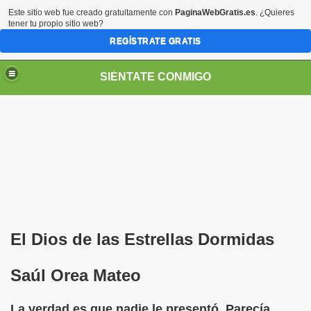
Este sitio web fue creado gratuitamente con
PaginaWebGratis.es
. ¿Quieres
tener tu propio sitio web?
REGÍSTRATE GRATIS
SIÉNTATE CONMIGO
Pedro Zurita)
edro Zurita)
El Dios de las Estrellas Dormidas
breu (Pedro Zurita)
Saúl Orea Mateo
ncia (grup d'Afiliats CRE ONCE Barcelona, Català y Castel
La verdad es que nadie le presentó. Parecía
iscapacidad Visual (Pedro Zurita)