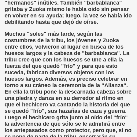
"hermanos" inútiles. También "barbablanca"
gritaba y Zuoka mismo le había oído sin pensar
n Figueroa)
en volver en su ayuda; luego, la voz se había ido
debilitando hasta que dejó de oírse.
alance y perspectivas (Enrique Elissalde)
Muchos "soles" más tarde, según las
ía Jesús Cañamares)
costumbres de la tribu, los jóvenes y Zuoka
entre ellos, volvieron al lugar en busca de los
amino de Santiago (Angelines sánchez Herrero)
huesos largos y la cabeza de "barbablanca". La
tribu cree que con los huesos se une a ella la
(Manuel González Otero)
fuerza del que quedó "frío" y para que esto
suceda, fabrican diversos objetos con los
n Disminución Visual Grave (Pedro Zurita)
huesos largos. Además, es preciso celebrar en
torno a su cráneo la ceremonia de la "Alianza".
(Manuel gonzález Otero)
En ella la tribu pone la descarnada cabeza sobre
una piedra y danza en su derredor al ritmo en
Gil)
que el hechicero va cantando la historia del que
se quedó "frío", sus hazañas de caza y guerra.
 Castellano e Italiano (Pedro Zurita)
Luego el hechicero grita junto al oído del "frío"
la advertencia de que sólo se le admitirá entre
e la ONCE de Pontevedra (Blas Vázquez Rodríguez)
los antepasados como protector, pero que, si no
se pone de parte de la tribu, encerrarán su