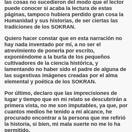
las cosas no sucedieron del modo que el lector
puede conocer si acaba la lectura de estas
rona: Fundamento Y Sentimientos (Samuel Rodríguez Font
páginas, tampoco hubiera perdido gran cosa la
Humanidad y sus historias, de ser ciertas las
966 (Rogelio Muñoz Martínez)
tradiciones de los SOKRAN.
e la Luz (Alberto Gil)
Quiero hacer constar que en esta narración no
hay nada inventado por mí, a no ser el
luita (Francesc Miñana)
atrevimiento de ponerla por escrito,
exponiéndome a la burla de los pequeños
 Claudio Suárez Santana)
cultivadores de la ciencia histórica, y
lamentando no haber sido el padre de alguna de
 no latino (Pedro Zurita)
las sugestivas imágenes creadas por el alma
elemental y poética de los SOKRAN.
ro Zurita, Ex Secretario Unión Mundial de Ciegos (Pedro Zur
Por último, declaro que las imprecisiones de
o Zurita, Ex Secretari Unió Mundial de Cecs, català (Pedro Zu
lugar y tiempo que en mi relato se descubrirán a
primera vista, no me son imputables, ya que, por
ntina del Monumento a Luis Braille, 1980 (editora Nacional 
cuantos medios he tenido a mi alcance, he
procurado encontrar a la persona que me refirió
ián Baquero, Conferencia (David López)
la historia, si bien, mi mala suerte no me lo ha
permitido.