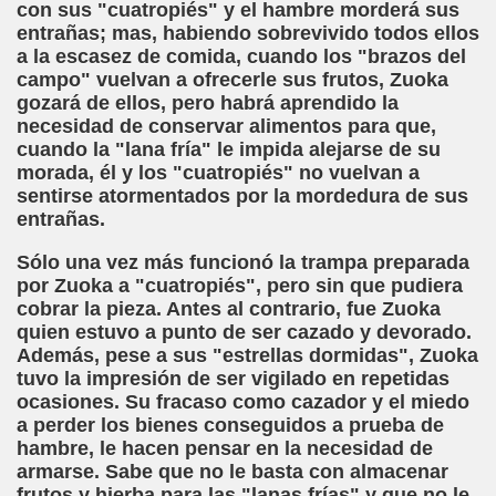
con sus "cuatropiés" y el hambre morderá sus
dro (Andres Barba)
entrañas; mas, habiendo sobrevivido todos ellos
a la escasez de comida, cuando los "brazos del
ias a la ONCE (María Ferradás Taboada)
campo" vuelvan a ofrecerle sus frutos, Zuoka
gozará de ellos, pero habrá aprendido la
S - SORIA)
necesidad de conservar alimentos para que,
cuando la "lana fría" le impida alejarse de su
morada, él y los "cuatropiés" no vuelvan a
sentirse atormentados por la mordedura de sus
entrañas.
LARES
Sólo una vez más funcionó la trampa preparada
por Zuoka a "cuatropiés", pero sin que pudiera
cobrar la pieza. Antes al contrario, fue Zuoka
quien estuvo a punto de ser cazado y devorado.
DCASTS
Además, pese a sus "estrellas dormidas", Zuoka
tuvo la impresión de ser vigilado en repetidas
ocasiones. Su fracaso como cazador y el miedo
a perder los bienes conseguidos a prueba de
hambre, le hacen pensar en la necesidad de
armarse. Sabe que no le basta con almacenar
frutos y hierba para las "lanas frías" y que no le