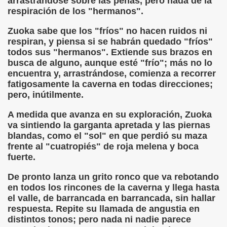
arrastrándose sobre las peñas, pero nada de la
ovia 30-11-11 (Pedro Zurita)
respiración de los "hermanos".
adernos Horizontes, Enrique Elissalde y Carmen Roig)
Zuoka sabe que los "fríos" no hacen ruidos ni
respiran, y piensa si se habrán quedado "fríos"
(Antonio Martín Figueroa)
todos sus "hermanos". Extiende sus brazos en
busca de alguno, aunque esté "frío"; más no lo
to)
encuentra y, arrastrándose, comienza a recorrer
fatigosamente la caverna en todas direcciones;
zquez)
pero, inútilmente.
 Lectobraillístico (Egosan)
A medida que avanza en su exploración, Zuoka
va sintiendo la garganta apretada y las piernas
 Cabrerizo)
blandas, como el "sol" en que perdió su maza
frente al "cuatropiés" de roja melena y boca
ez Otero)
fuerte.
ajedrecistas ciegos (Roberto Enjuto)
De pronto lanza un grito ronco que va rebotando
en todos los rincones de la caverna y llega hasta
nio Martín Figueroa)
el valle, de barrancada en barrancada, sin hallar
respuesta. Repite su llamada de angustia en
Miguel Ángel Vázquez)
distintos tonos; pero nada ni nadie parece