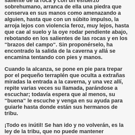
saliente de la roca y con un esfuerzo
ión de los Niños Invidentes hasta la Puesta en Marcha de s
sobrehumano, arranca de ella una piedra que
conserva en sus manos como amenazando a
 Opción de Pasado, de Presente y de Futuro (Equipos del 
alguien, hasta que con un súbito impulso, la
arroja lejos con violencia feroz, muy lejos, hasta
talà (Pedro Zurita)
que cae al suelo y la oye rodar pendiente abajo,
rebotando en los salientes de las rocas y en los
ego (Pedro Zurita)
"brazos del campo". Sin proponérselo, ha
encontrado la salida de la caverna y allá se
sturiano (Pedro Zurita)
encamina tentando con pies y manos.
Cuando la alcanza, se pone en pie para trepar
Irekia, Euskera (Pedro Zurita)
por el pequeño terraplén que oculta a extrañas
miradas la entrada a la caverna, y una vez allí,
ncierto de San Ovidio (Roberto Enjuto)
repite varias veces su llamada, parándose a
escuchar; todavía espera que al menos, su
io Soto Galán)
"buena" le escuche y venga en su ayuda para
guiarle hasta donde están sus hermanos de
raille (M. R. Olson)
tribu.
tein Fellenius)
¡Todo es inútil! Se han ido y no volverán, es la
ley de la tribu, que no puede mantener
rios)