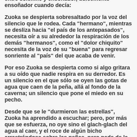
ensoñador cuando decía:
dagógica de la Educación Especial de la Mano de Sidonio 
Zuoka se despierta sobresaltado por la voz del
do Mi Vida (Teresa Bornez Abascal)
silencio que le rodea. Cada "hermano", mientras
se desliza hacia "el país de los antepasados",
vador Pérez)
necesita oír a su alrededor la respiración de los
demás "hermanos", como el "dolor chiquito"
e Cómo Ayudar a Personas con Discapacidad Visual
necesita de la voz de su "buena" para regresar
sonriente al "país" del que acaba de venir.
le (Pedro Zurita)
Por eso Zuoka se despierta como si algo gritara
a su oído que nadie respira en su derredor. Es
(Angelines sánchez Herrero)
un silencio en el que sólo se oyen las gotas de
agua que caen de la peña, allá al fondo de la
(Álvaro Cuetos Suárez)
caverna; un silencio que pone el miedo en su
pecho.
onzález Otero)
Desde que se le "durmieron las estrellas",
rique Elissalde)
Zuoka ha aprendido a escuchar; pero, por más
que se esfuerza, no oye sino el glach-glach del
onencia (Lídia León Esteban Y Víctor Martínez Maheux)
agua al caer, y el roce de algún bicho