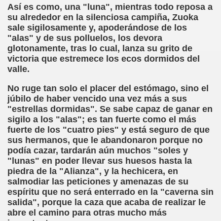
ar (Sergio Farràs)
Así es como, una "luna", mientras todo reposa a
su alrededor en la silenciosa campiña, Zuoka
 Roig)
sale sigilosamente y, apoderándose de los
"alas" y de sus polluelos, los devora
glotonamente, tras lo cual, lanza su grito de
victoria que estremece los ecos dormidos del
 para Acunar un Sueño roto (F. Javier Bernal García)
valle.
ue Fernández del Campo)
No ruge tan solo el placer del estómago, sino el
júbilo de haber vencido una vez más a sus
"estrellas dormidas". Se sabe capaz de ganar en
sigilo a los "alas"; es tan fuerte como el más
 Piedrahita)
fuerte de los "cuatro pies" y está seguro de que
sus hermanos, que le abandonaron porque no
 (Angelines Sánchez)
podía cazar, tardarán aún muchos "soles y
"lunas" en poder llevar sus huesos hasta la
García)
piedra de la "Alianza", y la hechicera, en
salmodiar las peticiones y amenazas de su
espíritu que no será enterrado en la "caverna sin
salida", porque la caza que acaba de realizar le
por el Departamento de Policía (Fernando Casasola)
abre el camino para otras mucho más