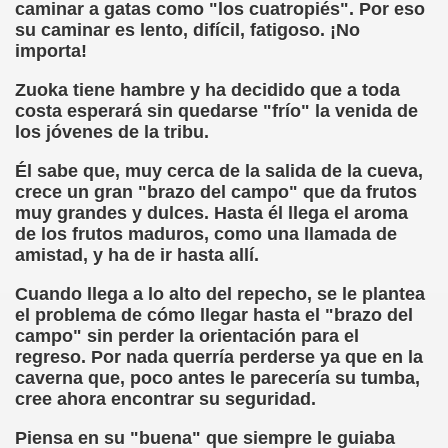
ort Valentines)
caminar a gatas como "los cuatropiés". Por eso
su caminar es lento, difícil, fatigoso. ¡No
 Sarrió)
importa!
Zuoka tiene hambre y ha decidido que a toda
istir (Associació Catalana per a la Integració del Cec)
costa esperará sin quedarse "frío" la venida de
los jóvenes de la tribu.
 Rivas Ordóñez)
Él sabe que, muy cerca de la salida de la cueva,
s (María Jesús Cañamares)
crece un gran "brazo del campo" que da frutos
muy grandes y dulces. Hasta él llega el aroma
to gil)
de los frutos maduros, como una llamada de
amistad, y ha de ir hasta allí.
Gay)
Cuando llega a lo alto del repecho, se le plantea
, con el Tacto; una Sutil Diferencia (Fini Sarrió)
el problema de cómo llegar hasta el "brazo del
campo" sin perder la orientación para el
ldo Rodríguez (Francesc Miñana)
regreso. Por nada querría perderse ya que en la
caverna que, poco antes le parecería su tumba,
 (María Jesús Cañamares)
cree ahora encontrar su seguridad.
con Baja Visión, del Libro Nada sobre Nosotros sin Nosotro
Piensa en su "buena" que siempre le guiaba