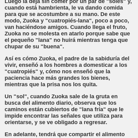
Luego la deja sin comer por un par de "soles" y,
cuando está hambrienta, le va dando comida
ontoro Martínez)
para que se acostumbre a su mano. De este
modo, Zuoka y "cuatropiés-lana", poco a poco,
ute)
van haciéndose amigos. Cuando llega el fruto,
Zuoka no se molesta en atarlo porque sabe que
gado Casino)
el pequeño "lana" no huirá mientras tenga que
chupar de su "buena".
r la Superficie (Ximo González Sospedra)
Así es cómo Zuoka, el padre de la sabiduría del
arrido)
vivir, enseñó a los hombres a domesticar a los
"cuatropiés" y, cómo nos enseñó que la
ías (Antonio Pareja Serrada)
paciencia hace más grandes los bienes,
mientras que la prisa nos los quita.
Un "sol", cuando Zuoka sale de la gruta en
i Fabre)
busca del alimento diario, observa que los
caminos están cubiertos de "lana fría" que le
olina Torres)
impide encontrar las señales que utiliza para
orientarse, y se ve obligado a regresar.
 Desconocido)
En adelante, tendrá que compartir el alimento