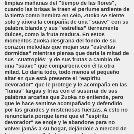
limpias mañanas del "tiempo de las flores",
cuando las brisas le traen el perfume ardiente de
la tierra como hembra en celo, Zuoka se siente
solo y añora la compañía de una "suave" con su
palabra blanda y sus "estrellas" tiernamente
dulces, como la fruta madura. En estos
momentos Zuoka desgrana del fondo de su
corazón melodías que mojan sus "estrellas
dormidas" mientras piensa que daría la mitad de
sus "cuatropiés" y de sus frutas a cambio de
una "suave" que compartiera con él la otra
mitad. Lo daría todo, todo menos el pequeño
altar en que está presente el "espíritu
devorador" que le protege y le acompaña en las
"lunas" largas y frías con el susurrar de sus
palabras arcañas que Zuoka no entiende, pero
que le hace sentirse acompañado y defendido
por las grandes y misteriosas fuerzas. A esto no
renunciaría porque teme que el "espíritu
devorador" se enoje y le abandone para no
volver jamás a su hogar, dejándole a merced de