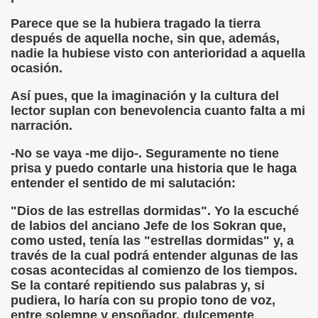
cción de Obstáculos (Juurmaa, J.)
Parece que se la hubiera tragado la tierra
después de aquella noche, sin que, además,
emas de Escritura Táctil para Lectores con Ceguera o Disca
nadie la hubiese visto con anterioridad a aquella
ocasión.
ón de Hombres Ilustres de París (César Puente)
Así pues, que la imaginación y la cultura del
ó 150è Aniversari mort de Louis Braille (CPB de l'ONCE a B
lector suplan con benevolencia cuanto falta a mi
narración.
n Maestro (F. Javier Bernal García)
-No se vaya -me dijo-. Seguramente no tiene
ntonio Vicente (F. Javier Bernal)
prisa y puedo contarle una historia que le haga
entender el sentido de mi salutación:
no Paz)
"Dios de las estrellas dormidas". Yo la escuché
n Figueroa)
de labios del anciano Jefe de los Sokran que,
como usted, tenía las "estrellas dormidas" y, a
ngénita (Puri Águila)
través de la cual podrá entender algunas de las
cosas acontecidas al comienzo de los tiempos.
obar las Oposiciones (Elena Rodrigo)
Se la contaré repitiendo sus palabras y, si
pudiera, lo haría con su propio tono de voz,
ionales (Luis Eduardo Martínez)
entre solemne y ensoñador, dulcemente