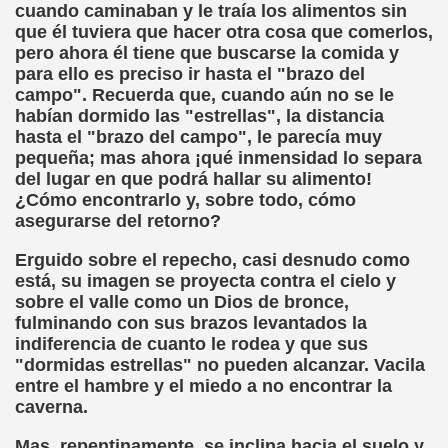
cuando caminaban y le traía los alimentos sin
o y la Franqueza (Sergio Gay Laudes)
que él tuviera que hacer otra cosa que comerlos,
pero ahora él tiene que buscarse la comida y
d'una Companyia de Músics Cecs en 1647 (Arxiu Històric de 
para ello es preciso ir hasta el "brazo del
campo". Recuerda que, cuando aún no se le
s Ordóñez)
habían dormido las "estrellas", la distancia
hasta el "brazo del campo", le parecía muy
Braille 2018 (Comisión Braille Latinoamericana)
pequeña; mas ahora ¡qué inmensidad lo separa
del lugar en que podrá hallar su alimento!
ncia Iberoamericana del Braille, 1999 (Pedro A. Zurita Fanjul
¿Cómo encontrarlo y, sobre todo, cómo
asegurarse del retorno?
uentón (Jesús Alberto Gil Pardo)
Erguido sobre el repecho, casi desnudo como
l, Lucía (Cat Yuste)
está, su imagen se proyecta contra el cielo y
sobre el valle como un Dios de bronce,
ersaciones con Pedro Zurita, 14-06-2005 (Transcriptor Carl
fulminando con sus brazos levantados la
indiferencia de cuanto le rodea y que sus
a (Félix Gende Río)
"dormidas estrellas" no pueden alcanzar. Vacila
entre el hambre y el miedo a no encontrar la
nti Moese y Javier Fran)
caverna.
Mas, repentinamente, se inclina hacia el suelo y,
dos Mis Sentidos (Eutiquio Cabrerizo)