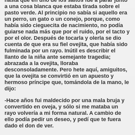
hasta que en uno de los saltos fue a parar junto
cción de Obstáculos (Juurmaa, J.)
a una cosa blanca que estaba tirada sobre el
pasto verde. Al principio no sabía si aquello era
emas de Escritura Táctil para Lectores con Ceguera o Disca
un perro, un gato o un conejo, porque, como
había sido cieguecita de nacimiento, no podía
ón de Hombres Ilustres de París (César Puente)
guiarse nada más que por el ruido, por el tacto y
por el olor. Después de tocarla y olerla se dio
ó 150è Aniversari mort de Louis Braille (CPB de l'ONCE a B
cuenta de que era su fiel ovejita, que había sido
fulminada por un rayo. Inútil es describir el
n Maestro (F. Javier Bernal García)
llanto de la niña ante semejante tragedia;
abrazada a la ovejita, lloraba
ntonio Vicente (F. Javier Bernal)
desconsoladamente. Pero hete aquí, amiguitos,
que la ovejita se convirtió en un apuesto y
no Paz)
hermoso príncipe que, tomándola de la mano, le
dijo:
n Figueroa)
-Hace años fui maldecido por una mala bruja y
ngénita (Puri Águila)
convertido en oveja, y sólo si me mataba un
rayo volvería a mi forma natural. A cambio de
obar las Oposiciones (Elena Rodrigo)
ello podía pedir un deseo, y pedí que te fuera
dado el don de ver.
ionales (Luis Eduardo Martínez)