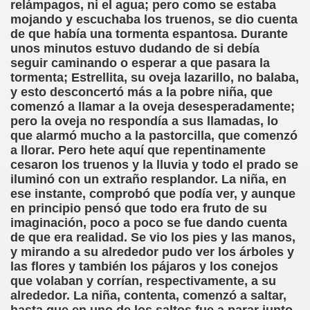
relámpagos, ni el agua; pero como se estaba
mojando y escuchaba los truenos, se dio cuenta
rona: Fundamento Y Sentimientos (Samuel Rodríguez Font
de que había una tormenta espantosa. Durante
unos minutos estuvo dudando de si debía
966 (Rogelio Muñoz Martínez)
seguir caminando o esperar a que pasara la
tormenta; Estrellita, su oveja lazarillo, no balaba,
e la Luz (Alberto Gil)
y esto desconcertó más a la pobre niña, que
comenzó a llamar a la oveja desesperadamente;
luita (Francesc Miñana)
pero la oveja no respondía a sus llamadas, lo
que alarmó mucho a la pastorcilla, que comenzó
 Claudio Suárez Santana)
a llorar. Pero hete aquí que repentinamente
cesaron los truenos y la lluvia y todo el prado se
 no latino (Pedro Zurita)
iluminó con un extraño resplandor. La niña, en
ese instante, comprobó que podía ver, y aunque
ro Zurita, Ex Secretario Unión Mundial de Ciegos (Pedro Zur
en principio pensó que todo era fruto de su
imaginación, poco a poco se fue dando cuenta
o Zurita, Ex Secretari Unió Mundial de Cecs, català (Pedro Zu
de que era realidad. Se vio los pies y las manos,
y mirando a su alrededor pudo ver los árboles y
ntina del Monumento a Luis Braille, 1980 (editora Nacional 
las flores y también los pájaros y los conejos
que volaban y corrían, respectivamente, a su
ián Baquero, Conferencia (David López)
alrededor. La niña, contenta, comenzó a saltar,