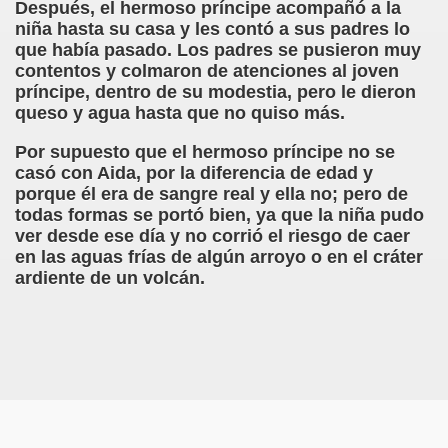
Después, el hermoso príncipe acompañó a la
niña hasta su casa y les contó a sus padres lo
dagógica de la Educación Especial de la Mano de Sidonio 
que había pasado. Los padres se pusieron muy
contentos y colmaron de atenciones al joven
do Mi Vida (Teresa Bornez Abascal)
príncipe, dentro de su modestia, pero le dieron
queso y agua hasta que no quiso más.
vador Pérez)
Por supuesto que el hermoso príncipe no se
e Cómo Ayudar a Personas con Discapacidad Visual
casó con Aida, por la diferencia de edad y
porque él era de sangre real y ella no; pero de
le (Pedro Zurita)
todas formas se portó bien, ya que la niña pudo
ver desde ese día y no corrió el riesgo de caer
(Angelines sánchez Herrero)
en las aguas frías de algún arroyo o en el cráter
ardiente de un volcán.
(Álvaro Cuetos Suárez)
onzález Otero)
rique Elissalde)
onencia (Lídia León Esteban Y Víctor Martínez Maheux)