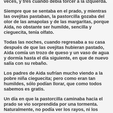
veces, y tres cuando debía torcer a la izquierda.
onet Borrás)
Siempre que se sentaba en el prado, y mientras
ipación Social, Córdoba 03-03-09 (Pedro A. Zurita)
las ovejitas pastaban, la pastorcilla gozaba del
olor de las amapolas y de las margaritas, porque
ción de Sor Sacramento)
Aida, no obstante ser humilde, sencilla y
cieguecita, tenía olfato.
ue Elissalde)
Todas las noches, cuando regresaba a su casa
después de que las ovejitas hubieran pastado,
rcelona 1ª Escuela de Ciegos Que Hubo en España (Jesús 
Aida comía un trozo de queso y un vaso de agua
y dormía hasta el día siguiente, en que de nuevo
04-06-09 (Pedro Zurita)
salía con su rebaño.
urita)
Los padres de Aida sufrían mucho viendo a la
pobre niña cieguecita; pero como eran tan
erencia (Francisco Javier Bernal García)
humildes, sólo podían llorar, que como todos
sabemos es gratis.
njuto)
Un día en que la pastorcilla caminaba hacia el
ientes (Roberto Enjuto)
prado se vio sorprendida por una tormenta.
Naturalmente, no podía ver los rayos, ni los
urita)