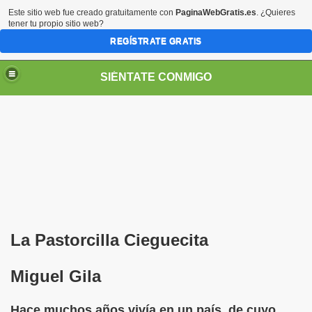
Este sitio web fue creado gratuitamente con
PaginaWebGratis.es
. ¿Quieres
tener tu propio sitio web?
REGÍSTRATE GRATIS
SIÉNTATE CONMIGO
Pedro Zurita)
edro Zurita)
La Pastorcilla Cieguecita
breu (Pedro Zurita)
Miguel Gila
ncia (grup d'Afiliats CRE ONCE Barcelona, Català y Castel
Hace muchos años vivía en un país, de cuyo
iscapacidad Visual (Pedro Zurita)