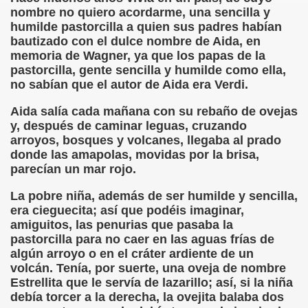
nombre no quiero acordarme, una sencilla y
humilde pastorcilla a quien sus padres habían
 de los Ciegos (Pablo Madrid Herruzo)
bautizado con el dulce nombre de Aida, en
memoria de Wagner, ya que los papas de la
Castillo Bejarano)
pastorcilla, gente sencilla y humilde como ella,
no sabían que el autor de Aida era Verdi.
n León (Juan José Miñana)
Aida salía cada mañana con su rebaño de ovejas
rta a Charles Barbier (Pablo Madrid Herruzo)
y, después de caminar leguas, cruzando
arroyos, bosques y volcanes, llegaba al prado
l Mundo (Pedro Zurita)
donde las amapolas, movidas por la brisa,
parecían un mar rojo.
 y Sus Precios (Pedro Zurita)
La pobre niña, además de ser humilde y sencilla,
emàtica de l'Adolescència en Nois-es Cecs i Deficients Vis
era cieguecita; así que podéis imaginar,
amiguitos, las penurias que pasaba la
ción a Desarrollar CRE Joan Amades ONCE, 1990 (Miquel Al
pastorcilla para no caer en las aguas frías de
algún arroyo o en el cráter ardiente de un
tura en Peligro de Extinción (Eutiquio Cabrerizo)
volcán. Tenía, por suerte, una oveja de nombre
Estrellita que le servía de lazarillo; así, si la niña
Para Todos (Pedro Zurita)
debía torcer a la derecha, la ovejita balaba dos