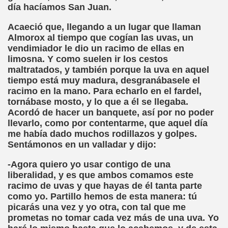
día hacíamos San Juan.
o y la Franqueza (Sergio Gay Laudes)
Acaeció que, llegando a un lugar que llaman
d'una Companyia de Músics Cecs en 1647 (Arxiu Històric de 
Almorox al tiempo que cogían las uvas, un
vendimiador le dio un racimo de ellas en
s Ordóñez)
limosna. Y como suelen ir los cestos
maltratados, y también porque la uva en aquel
Braille 2018 (Comisión Braille Latinoamericana)
tiempo está muy madura, desgranábasele el
racimo en la mano. Para echarlo en el fardel,
ncia Iberoamericana del Braille, 1999 (Pedro A. Zurita Fanjul
tornábase mosto, y lo que a él se llegaba.
Acordó de hacer un banquete, así por no poder
uentón (Jesús Alberto Gil Pardo)
llevarlo, como por contentarme, que aquel día
me había dado muchos rodillazos y golpes.
l, Lucía (Cat Yuste)
Sentámonos en un valladar y dijo:
ersaciones con Pedro Zurita, 14-06-2005 (Transcriptor Carl
-Agora quiero yo usar contigo de una
liberalidad, y es que ambos comamos este
a (Félix Gende Río)
racimo de uvas y que hayas de él tanta parte
como yo. Partillo hemos de esta manera: tú
nti Moese y Javier Fran)
picarás una vez y yo otra, con tal que me
prometas no tomar cada vez más de una uva. Yo
dos Mis Sentidos (Eutiquio Cabrerizo)