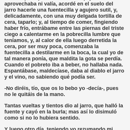
aprovechaba ni valía, acordé en el suelo del
ión de los Niños Invidentes hasta la Puesta en Marcha de s
jarro hacerle una fuentecilla y agujero sutil, y,
delicadamente, con una muy delgada tortilla de
 Opción de Pasado, de Presente y de Futuro (Equipos del 
cera, taparlo; y, al tiempo de comer, fingiendo
haber frío, entrábame entre las piernas del triste
talà (Pedro Zurita)
ciego a calentarme en la pobrecilla lumbre que
teníamos, y, al calor de ella luego derretida la
ego (Pedro Zurita)
cera, por ser muy poca, comenzaba la
fuentecilla a destilarme en la boca, la cual yo de
sturiano (Pedro Zurita)
tal manera ponía, que maldita la gota se perdía.
Cuando el pobreto iba a beber, no hallaba nada.
Irekia, Euskera (Pedro Zurita)
Espantábase, maldecíase, daba al diablo el jarro
y el vino, no sabiendo qué podía ser.
ncierto de San Ovidio (Roberto Enjuto)
-No diréis, tío, que os lo bebo yo -decía-, pues
io Soto Galán)
no le quitáis de la mano.
raille (M. R. Olson)
Tantas vueltas y tientos dio al jarro, que halló la
fuente y cayó en la burla; mas así lo disimuló
tein Fellenius)
como si no lo hubiera sentido.
rios)
Y luego otro día, teniendo yo rezumando mi