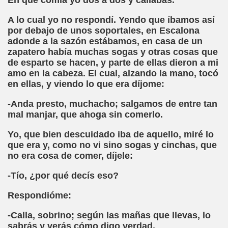
En que comía yo dos a dos y callabas.
a torres)
A lo cual yo no respondí. Yendo que íbamos así
por debajo de unos soportales, en Escalona
o de Papel (José Molina Torres)
adonde a la sazón estábamos, en casa de un
zapatero había muchas sogas y otras cosas que
s - Reunión de Semáforos (José Molina Torres)
de esparto se hacen, y parte de ellas dieron a mi
amo en la cabeza. El cual, alzando la mano, tocó
Bestard)
en ellas, y viendo lo que era díjome:
néndez Pelayo, Jesús Montoro y Espido Freire)
-Anda presto, muchacho; salgamos de entre tan
mal manjar, que ahoga sin comerlo.
a, El País, 12 de Mayo de 1990 (Antonio Muñoz Molina)
Yo, que bien descuidado iba de aquello, miré lo
que era y, como no vi sino sogas y cinchas, que
no era cosa de comer, díjele:
orales)
-Tío, ¿por qué decís eso?
ia Gayoso)
Respondióme:
-Calla, sobrino; según las mañas que llevas, lo
sabrás y verás cómo digo verdad.