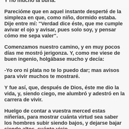
Y rió mucho la burla.
rona: Fundamento Y Sentimientos (Samuel Rodríguez Font
Parecióme que en aquel instante desperté de la
simpleza en que, como niño, dormido estaba.
966 (Rogelio Muñoz Martínez)
Dije entre mí: "Verdad dice éste, que me cumple
avivar el ojo y avisar, pues solo soy, y pensar
e la Luz (Alberto Gil)
cómo me sepa valer".
Comenzamos nuestro camino, y en muy pocos
luita (Francesc Miñana)
días me mostró jerigonza. Y, como me viese de
buen ingenio, holgábase mucho y decía:
 Claudio Suárez Santana)
-Yo oro ni plata no te lo puedo dar; mas avisos
 no latino (Pedro Zurita)
para vivir muchos te mostraré.
ro Zurita, Ex Secretario Unión Mundial de Ciegos (Pedro Zur
Y fue así, que, después de Dios, éste me dio la
vida, y, siendo ciego, me alumbró y adestró en la
o Zurita, Ex Secretari Unió Mundial de Cecs, català (Pedro Zu
carrera de vivir.
ntina del Monumento a Luis Braille, 1980 (editora Nacional 
Huelgo de contar a vuestra merced estas
niñerías, para mostrar cuánta virtud sea saber
ián Baquero, Conferencia (David López)
los hombres subir siendo bajos, y dejarse bajar