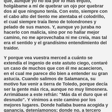
que, aunque yo no iba por lo más enjuto,
ort Valentines)
holgábame a mí de quebrar un ojo por quebrar
dos al que ninguno tenía. Con esto, siempre con
 Sarrió)
el cabo alto del tiento me atentaba el colodrillo,
el cual siempre traía lleno de tolondrones y
istir (Associació Catalana per a la Integració del Cec)
pelado de sus manos. Y, aunque yo juraba no
hacerlo con malicia, sino por no hallar mejor
 Rivas Ordóñez)
camino, no me aprovechaba ni me creía, mas tal
era el sentido y el grandísimo entendimiento del
s (María Jesús Cañamares)
traidor.
to gil)
Y porque vea vuestra merced a cuánto se
extendía el ingenio de este astuto ciego, contaré
Gay)
un caso de muchos que con él me acaecieron,
en el cual me parece dio bien a entender su gran
, con el Tacto; una Sutil Diferencia (Fini Sarrió)
astucia. Cuando salimos de Salamanca, su
motivo fue venir a tierra de Toledo, porque decía
ldo Rodríguez (Francesc Miñana)
ser la gente más rica, aunque no muy limosnera.
Arrimábase a este refrán: "Más da el duro que el
 (María Jesús Cañamares)
desnudo". Y vinimos a este camino por los
mejores lugares. Donde hallaba buena acogida y
con Baja Visión, del Libro Nada sobre Nosotros sin Nosotro
ganancia, deteníamonos; donde no, a tercero