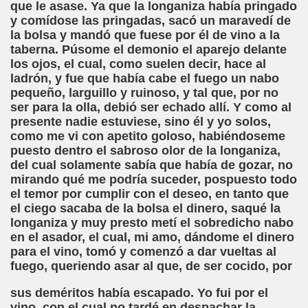
que le asase. Ya que la longaniza había pringado
y comídose las pringadas, sacó un maravedí de
la bolsa y mandó que fuese por él de vino a la
taberna. Púsome el demonio el aparejo delante
andro Casona)
los ojos, el cual, como suelen decir, hace al
ladrón, y fue que había cabe el fuego un nabo
iller)
pequeño, larguillo y ruinoso, y tal que, por no
ser para la olla, debió ser echado allí. Y como al
)
presente nadie estuviese, sino él y yo solos,
como me vi con apetito goloso, habiéndoseme
Realidad (Roberto Enjuto)
puesto dentro el sabroso olor de la longaniza,
del cual solamente sabía que había de gozar, no
eterlink)
mirando qué me podría suceder, pospuesto todo
el temor por cumplir con el deseo, en tanto que
 George Wells)
el ciego sacaba de la bolsa el dinero, saqué la
longaniza y muy presto metí el sobredicho nabo
 Perro de Ciego (Camilo José Cela)
en el asador, el cual, mi amo, dándome el dinero
para el vino, tomó y comenzó a dar vueltas al
fuego, queriendo asar al que, de ser cocido, por
sus deméritos había escapado. Yo fui por el
vino, con el cual no tardé en despachar la