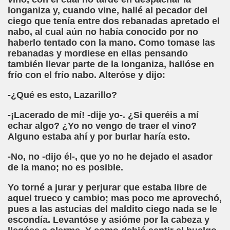
ar (Sergio Farràs)
longaniza y, cuando vine, hallé al pecador del
ciego que tenía entre dos rebanadas apretado el
 Roig)
nabo, al cual aún no había conocido por no
haberlo tentado con la mano. Como tomase las
rebanadas y mordiese en ellas pensando
también llevar parte de la longaniza, hallóse en
 para Acunar un Sueño roto (F. Javier Bernal García)
frío con el frío nabo. Alteróse y dijo:
ue Fernández del Campo)
-¿Qué es esto, Lazarillo?
-¡Lacerado de mí! -dije yo-. ¿Si queréis a mí
echar algo? ¿Yo no vengo de traer el vino?
 Piedrahita)
Alguno estaba ahí y por burlar haría esto.
 (Angelines Sánchez)
-No, no -dijo él-, que yo no he dejado el asador
de la mano; no es posible.
García)
Yo torné a jurar y perjurar que estaba libre de
aquel trueco y cambio; mas poco me aprovechó,
pues a las astucias del maldito ciego nada se le
escondía. Levantóse y asióme por la cabeza y
por el Departamento de Policía (Fernando Casasola)