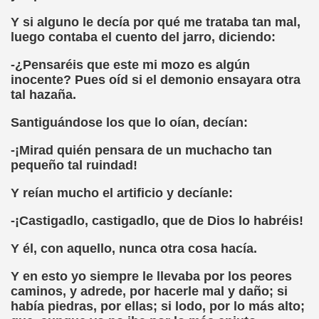
Y si alguno le decía por qué me trataba tan mal,
el Alumnado y Carta del Director a los padres (Col. Sant
luego contaba el cuento del jarro, diciendo:
l Braille Como Medio de Lectura y Escritura (Dr. Phil Hatlen
-¿Pensaréis que este mi mozo es algún
inocente? Pues oíd si el demonio ensayara otra
arcelona (Àngel Mas Parera)
tal hazaña.
o (Alberto Gil)
Santiguándose los que lo oían, decían:
rto Gil)
-¡Mirad quién pensara de un muchacho tan
pequeño tal ruindad!
stina Ruiz Carrión)
Y reían mucho el artificio y decíanle:
ONCE Barcelona (Àngel Mas Parera)
-¡Castigadlo, castigadlo, que de Dios lo habréis!
do Centenera)
Y él, con aquello, nunca otra cosa hacía.
Martín Figueroa)
Y en esto yo siempre le llevaba por los peores
caminos, y adrede, por hacerle mal y daño; si
unes 4 de Enero de 2016 (Alberto gil)
había piedras, por ellas; si lodo, por lo más alto;