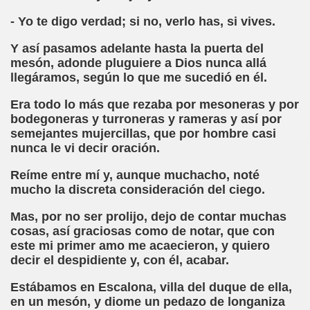
mann Hesse)
- Yo te digo verdad; si no, verlo has, si vives.
n)
Y así pasamos adelante hasta la puerta del
mesón, adonde pluguiere a Dios nunca allá
das (Saúl Orea Mateo)
llegáramos, según lo que me sucedió en él.
aballero, Cecilia Bohl de Faber)
Era todo lo más que rezaba por mesoneras y por
bodegoneras y turroneras y rameras y así por
Cuento XXXIV (Infante Don Juan Manuel)
semejantes mujercillas, que por hombre casi
nunca le vi decir oración.
do)
Reíme entre mí y, aunque muchacho, noté
mucho la discreta consideración del ciego.
adja)
Mas, por no ser prolijo, dejo de contar muchas
cosas, así graciosas como de notar, que con
ric Bayé)
este mi primer amo me acaecieron, y quiero
decir el despidiente y, con él, acabar.
ciones (Enric Bayé)
Estábamos en Escalona, villa del duque de ella,
en un mesón, y diome un pedazo de longaniza
l Gila)