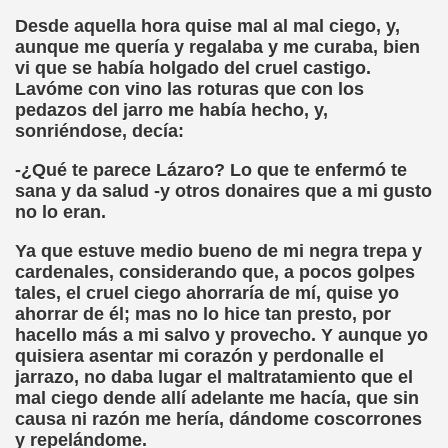
ctura (Carmen Bonet Borrás)
Desde aquella hora quise mal al mal ciego, y,
aunque me quería y regalaba y me curaba, bien
istema de Lectura para los Ciegos (Eutiquio Cabrerizo)
vi que se había holgado del cruel castigo.
Lavóme con vino las roturas que con los
 de Alicante (Juan José Miñana Estruch)
pedazos del jarro me había hecho, y,
sonriéndose, decía:
tín-Blas Sánchez)
-¿Qué te parece Lázaro? Lo que te enfermó te
Álvarez Sanz)
sana y da salud -y otros donaires que a mi gusto
no lo eran.
esas! (Lola Bogas)
Ya que estuve medio bueno de mi negra trepa y
tudiante Ciego Integrado a la Escuela Regular (José Arias
cardenales, considerando que, a pocos golpes
tales, el cruel ciego ahorraría de mí, quise yo
critura (María Jesús Cañamares)
ahorrar de él; mas no lo hice tan presto, por
hacello más a mi salvo y provecho. Y aunque yo
 Marcilla Solana)
quisiera asentar mi corazón y perdonalle el
jarrazo, no daba lugar el maltratamiento que el
an Antonio Campos Sánchez)
mal ciego dende allí adelante me hacía, que sin
causa ni razón me hería, dándome coscorrones
Braille (Pedro Zurita)
y repelándome.