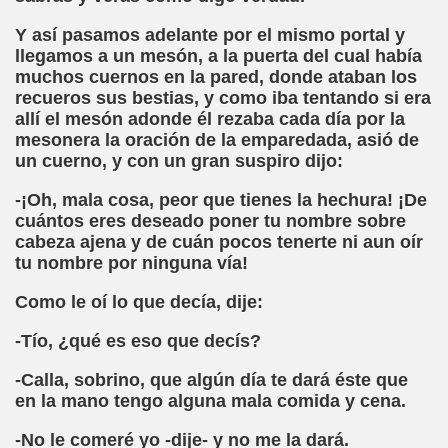
Y así pasamos adelante por el mismo portal y
 Palacio Valdes)
llegamos a un mesón, a la puerta del cual había
muchos cuernos en la pared, donde ataban los
tavo Adolfo Bécquer)
recueros sus bestias, y como iba tentando si era
allí el mesón adonde él rezaba cada día por la
ento (Anónimo)
mesonera la oración de la emparedada, asió de
un cuerno, y con un gran suspiro dijo:
-¡Oh, mala cosa, peor que tienes la hechura! ¡De
de Amicis)
cuántos eres deseado poner tu nombre sobre
cabeza ajena y de cuán pocos tenerte ni aun oír
 de Caminantes, Cuento LIII (Juan de Timoneda)
tu nombre por ninguna vía!
la Indostánica (Anónimo)
Como le oí lo que decía, dije:
zaguirre)
-Tío, ¿qué es eso que decís?
-Calla, sobrino, que algún día te dará éste que
en la mano tengo alguna mala comida y cena.
Gayoso)
-No le comeré yo -dije- y no me la dará.