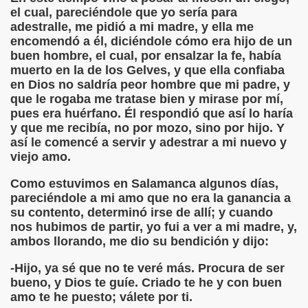
el cual, pareciéndole que yo sería para
adestralle, me pidió a mi madre, y ella me
 de los Ciegos (Pablo Madrid Herruzo)
encomendó a él, diciéndole cómo era hijo de un
buen hombre, el cual, por ensalzar la fe, había
Castillo Bejarano)
muerto en la de los Gelves, y que ella confiaba
en Dios no saldría peor hombre que mi padre, y
n León (Juan José Miñana)
que le rogaba me tratase bien y mirase por mí,
pues era huérfano. Él respondió que así lo haría
rta a Charles Barbier (Pablo Madrid Herruzo)
y que me recibía, no por mozo, sino por hijo. Y
así le comencé a servir y adestrar a mi nuevo y
l Mundo (Pedro Zurita)
viejo amo.
 y Sus Precios (Pedro Zurita)
Como estuvimos en Salamanca algunos días,
pareciéndole a mi amo que no era la ganancia a
emàtica de l'Adolescència en Nois-es Cecs i Deficients Vis
su contento, determinó irse de allí; y cuando
nos hubimos de partir, yo fui a ver a mi madre, y,
ción a Desarrollar CRE Joan Amades ONCE, 1990 (Miquel Al
ambos llorando, me dio su bendición y dijo:
tura en Peligro de Extinción (Eutiquio Cabrerizo)
-Hijo, ya sé que no te veré más. Procura de ser
bueno, y Dios te guíe. Criado te he y con buen
Para Todos (Pedro Zurita)
amo te he puesto; válete por ti.