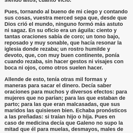
siendo altos, cuánto vicio.
cción de Obstáculos (Juurmaa, J.)
Pues, tornando al bueno de mi ciego y contando
emas de Escritura Táctil para Lectores con Ceguera o Disca
sus cosas, vuestra merced sepa que, desde que
Dios crió el mundo, ninguno formó más astuto
ón de Hombres Ilustres de París (César Puente)
ni sagaz. En su oficio era un águila: ciento y
tantas oraciones sabía de coro; un tono bajo,
ó 150è Aniversari mort de Louis Braille (CPB de l'ONCE a B
reposado y muy sonable, que hacía resonar la
iglesia donde rezaba; un rostro humilde y
n Maestro (F. Javier Bernal García)
devoto, que, con muy buen continente, ponía
cuando rezaba, sin hacer gestos ni visajes con
ntonio Vicente (F. Javier Bernal)
boca ni ojos, como otros suelen hacer.
Allende de esto, tenía otras mil formas y
no Paz)
maneras para sacar el dinero. Decía saber
oraciones para muchos y diversos efectos: para
n Figueroa)
mujeres que no parían; para las que estaban de
parto; para las que eran malcasadas, que sus
ngénita (Puri Águila)
maridos las quisiesen bien. Echaba pronósticos
a las preñadas: si traían hijo o hija. Pues en
obar las Oposiciones (Elena Rodrigo)
caso de medicina decía que Galeno no supo la
mitad que él para muelas, desmayos, males de
ionales (Luis Eduardo Martínez)