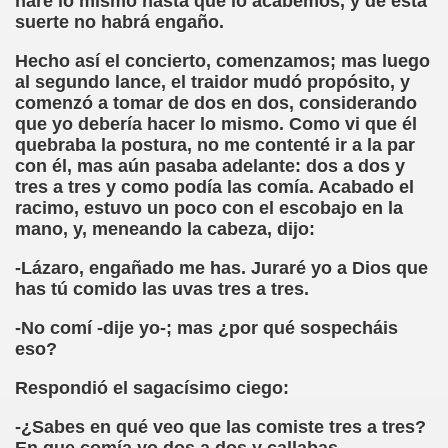
haré lo mismo hasta que lo acabemos, y de esta
suerte no habrá engaño.
, Sordo-ciego, elpais.com, 03-02-2008 (Juan José Millás)
Hecho así el concierto, comenzamos; mas luego
al segundo lance, el traidor mudó propósito, y
ímite (Juan José Millás)
comenzó a tomar de dos en dos, considerando
que yo debería hacer lo mismo. Como vi que él
 (José Molina Torres)
quebraba la postura, no me contenté ir a la par
con él, mas aún pasaba adelante: dos a dos y
E (José Molina Torres)
tres a tres y como podía las comía. Acabado el
racimo, estuvo un poco con el escobajo en la
olegio San Luis Gonzaga de la ONCE (José Molina Torres)
mano, y, meneando la cabeza, dijo:
tín Figueroa)
-Lázaro, engañado me has. Juraré yo a Dios que
has tú comido las uvas tres a tres.
.. Todavía (Andrea Muñoz Fernández)
-No comí -dije yo-; mas ¿por qué sospecháis
os (María Jesús Cañamares Muñoz)
eso?
eroa)
Respondió el sagacísimo ciego:
 Cañamares Muñoz)
-¿Sabes en qué veo que las comiste tres a tres?