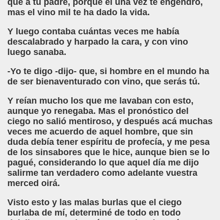
que a tu padre, porque él una vez te engendró,
mas el vino mil te ha dado la vida.
ontoro Martínez)
Y luego contaba cuántas veces me había
ute)
descalabrado y harpado la cara, y con vino
luego sanaba.
gado Casino)
-Yo te digo -dijo- que, si hombre en el mundo ha
r la Superficie (Ximo González Sospedra)
de ser bienaventurado con vino, que serás tú.
Y reían mucho los que me lavaban con esto,
arrido)
aunque yo renegaba. Mas el pronóstico del
ciego no salió mentiroso, y después acá muchas
ías (Antonio Pareja Serrada)
veces me acuerdo de aquel hombre, que sin
duda debía tener espíritu de profecía, y me pesa
de los sinsabores que le hice, aunque bien se lo
pagué, considerando lo que aquel día me dijo
i Fabre)
salirme tan verdadero como adelante vuestra
merced oirá.
olina Torres)
Visto esto y las malas burlas que el ciego
 Desconocido)
burlaba de mí, determiné de todo en todo