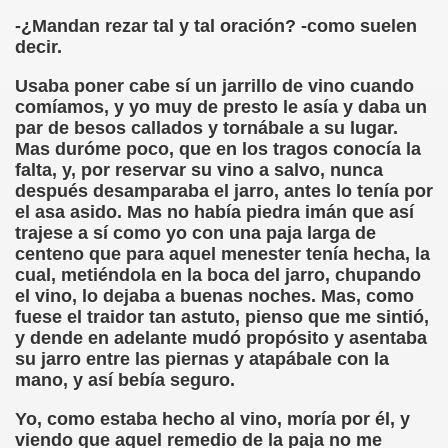
-¿Mandan rezar tal y tal oración? -como suelen
chez Oliva)
decir.
cia la Luz (Brígida Rivas Ordóñez)
Usaba poner cabe sí un jarrillo de vino cuando
comíamos, y yo muy de presto le asía y daba un
par de besos callados y tornábale a su lugar.
é Mas Sancho)
Mas duróme poco, que en los tragos conocía la
falta, y, por reservar su vino a salvo, nunca
María Jesús Sánchez Oliva)
después desamparaba el jarro, antes lo tenía por
el asa asido. Mas no había piedra imán que así
María Jesús Cañamares)
trajese a sí como yo con una paja larga de
centeno que para aquel menester tenía hecha, la
tonio Martín Figueroa)
cual, metiéndola en la boca del jarro, chupando
el vino, lo dejaba a buenas noches. Mas, como
ana (César Puente Fuente)
fuese el traidor tan astuto, pienso que me sintió,
y dende en adelante mudó propósito y asentaba
aje a Louis Braille (Alberto Gil)
su jarro entre las piernas y atapábale con la
mano, y así bebía seguro.
rcía)
Yo, como estaba hecho al vino, moría por él, y
Pedro Rosell Vera)
viendo que aquel remedio de la paja no me