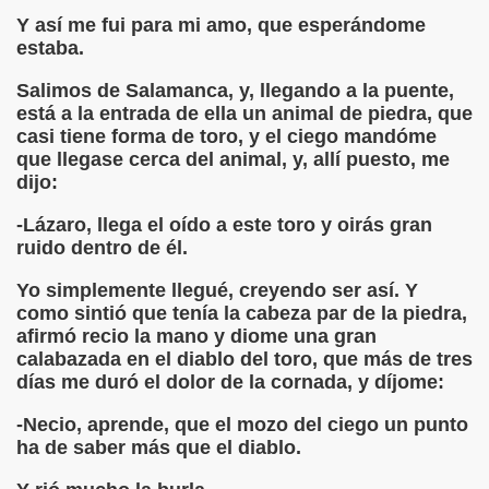
onet Borrás)
Y así me fui para mi amo, que esperándome
estaba.
ipación Social, Córdoba 03-03-09 (Pedro A. Zurita)
Salimos de Salamanca, y, llegando a la puente,
está a la entrada de ella un animal de piedra, que
ción de Sor Sacramento)
casi tiene forma de toro, y el ciego mandóme
que llegase cerca del animal, y, allí puesto, me
ue Elissalde)
dijo:
rcelona 1ª Escuela de Ciegos Que Hubo en España (Jesús 
-Lázaro, llega el oído a este toro y oirás gran
ruido dentro de él.
04-06-09 (Pedro Zurita)
Yo simplemente llegué, creyendo ser así. Y
urita)
como sintió que tenía la cabeza par de la piedra,
afirmó recio la mano y diome una gran
erencia (Francisco Javier Bernal García)
calabazada en el diablo del toro, que más de tres
días me duró el dolor de la cornada, y díjome:
njuto)
-Necio, aprende, que el mozo del ciego un punto
ientes (Roberto Enjuto)
ha de saber más que el diablo.
urita)