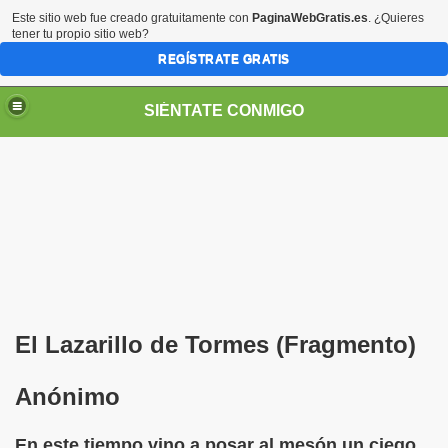
Este sitio web fue creado gratuitamente con
PaginaWebGratis.es
. ¿Quieres
tener tu propio sitio web?
REGÍSTRATE GRATIS
SIÉNTATE CONMIGO
Pedro Zurita)
edro Zurita)
El Lazarillo de Tormes (Fragmento)
breu (Pedro Zurita)
Anónimo
ncia (grup d'Afiliats CRE ONCE Barcelona, Català y Castel
En este tiempo vino a posar al mesón un ciego,
iscapacidad Visual (Pedro Zurita)