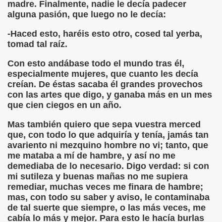
madre. Finalmente, nadie le decía padecer
alguna pasión, que luego no le decía:
dagógica de la Educación Especial de la Mano de Sidonio 
-Haced esto, haréis esto otro, cosed tal yerba,
do Mi Vida (Teresa Bornez Abascal)
tomad tal raíz.
vador Pérez)
Con esto andábase todo el mundo tras él,
especialmente mujeres, que cuanto les decía
e Cómo Ayudar a Personas con Discapacidad Visual
creían. De éstas sacaba él grandes provechos
con las artes que digo, y ganaba más en un mes
le (Pedro Zurita)
que cien ciegos en un año.
(Angelines sánchez Herrero)
Mas también quiero que sepa vuestra merced
que, con todo lo que adquiría y tenía, jamás tan
(Álvaro Cuetos Suárez)
avariento ni mezquino hombre no vi; tanto, que
me mataba a mí de hambre, y así no me
onzález Otero)
demediaba de lo necesario. Digo verdad: si con
mi sutileza y buenas mañas no me supiera
rique Elissalde)
remediar, muchas veces me finara de hambre;
mas, con todo su saber y aviso, le contaminaba
onencia (Lídia León Esteban Y Víctor Martínez Maheux)
de tal suerte que siempre, o las más veces, me
cabía lo más y mejor. Para esto le hacía burlas