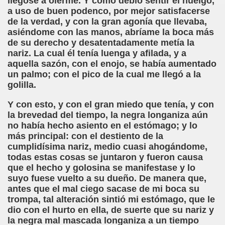
llegóse a olerme. Y como debió sentir el huelgo,
a uso de buen podenco, por mejor satisfacerse
z, Aldaba)
de la verdad, y con la gran agonía que llevaba,
asiéndome con las manos, abríame la boca más
ra)
de su derecho y desatentadamente metía la
nariz. La cual él tenía luenga y afilada, y a
i)
aquella sazón, con el enojo, se había aumentado
un palmo; con el pico de la cual me llegó a la
ti)
golilla.
mento (Francisco García Pavón)
Y con esto, y con el gran miedo que tenía, y con
la brevedad del tiempo, la negra longaniza aún
nterruptus de la Vida de Casimiro Seisluces (Varios Autor
no había hecho asiento en el estómago; y lo
más principal: con el destiento de la
adden)
cumplidísima nariz, medio cuasi ahogándome,
todas estas cosas se juntaron y fueron causa
dita (José Amando Ruiz "Jose Ruivari")
que el hecho y golosina se manifestase y lo
suyo fuese vuelto a su dueño. De manera que,
oletti)
antes que el mal ciego sacase de mi boca su
trompa, tal alteración sintió mi estómago, que le
(Angelines Sánchez)
dio con el hurto en ella, de suerte que su nariz y
la negra mal mascada longaniza a un tiempo