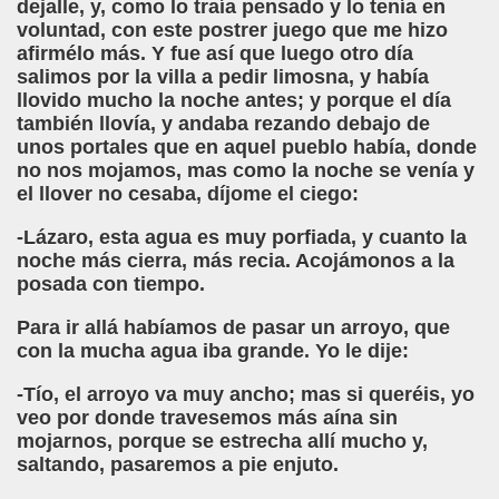
dejalle, y, como lo traía pensado y lo tenía en
dro (Andres Barba)
voluntad, con este postrer juego que me hizo
afirmélo más. Y fue así que luego otro día
ias a la ONCE (María Ferradás Taboada)
salimos por la villa a pedir limosna, y había
llovido mucho la noche antes; y porque el día
S - SORIA)
también llovía, y andaba rezando debajo de
unos portales que en aquel pueblo había, donde
no nos mojamos, mas como la noche se venía y
el llover no cesaba, díjome el ciego:
-Lázaro, esta agua es muy porfiada, y cuanto la
LARES
noche más cierra, más recia. Acojámonos a la
posada con tiempo.
Para ir allá habíamos de pasar un arroyo, que
DCASTS
con la mucha agua iba grande. Yo le dije:
-Tío, el arroyo va muy ancho; mas si queréis, yo
veo por donde travesemos más aína sin
mojarnos, porque se estrecha allí mucho y,
saltando, pasaremos a pie enjuto.