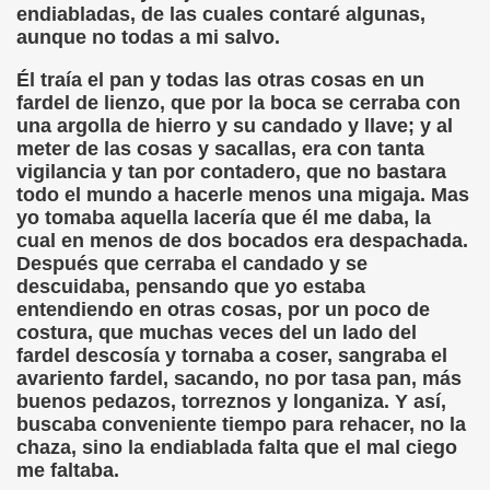
ovia 30-11-11 (Pedro Zurita)
endiabladas, de las cuales contaré algunas,
aunque no todas a mi salvo.
adernos Horizontes, Enrique Elissalde y Carmen Roig)
Él traía el pan y todas las otras cosas en un
(Antonio Martín Figueroa)
fardel de lienzo, que por la boca se cerraba con
una argolla de hierro y su candado y llave; y al
to)
meter de las cosas y sacallas, era con tanta
vigilancia y tan por contadero, que no bastara
zquez)
todo el mundo a hacerle menos una migaja. Mas
yo tomaba aquella lacería que él me daba, la
 Lectobraillístico (Egosan)
cual en menos de dos bocados era despachada.
Después que cerraba el candado y se
 Cabrerizo)
descuidaba, pensando que yo estaba
entendiendo en otras cosas, por un poco de
ez Otero)
costura, que muchas veces del un lado del
fardel descosía y tornaba a coser, sangraba el
avariento fardel, sacando, no por tasa pan, más
ajedrecistas ciegos (Roberto Enjuto)
buenos pedazos, torreznos y longaniza. Y así,
buscaba conveniente tiempo para rehacer, no la
nio Martín Figueroa)
chaza, sino la endiablada falta que el mal ciego
me faltaba.
Miguel Ángel Vázquez)