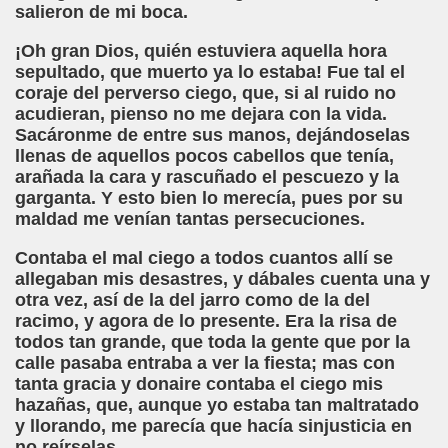
salieron de mi boca.
mentos (José Luis Castillo Puche)
¡Oh gran Dios, quién estuviera aquella hora
sepultado, que muerto ya lo estaba! Fue tal el
Se Suple con Buenas Voces (Fermín Tamayo)
coraje del perverso ciego, que, si al ruido no
acudieran, pienso no me dejara con la vida.
Sacáronme de entre sus manos, dejándoselas
llenas de aquellos pocos cabellos que tenía,
García Uribe)
arañada la cara y rascuñado el pescuezo y la
garganta. Y esto bien lo merecía, pues por su
zález Hierro)
maldad me venían tantas persecuciones.
Contaba el mal ciego a todos cuantos allí se
allegaban mis desastres, y dábales cuenta una y
 García)
otra vez, así de la del jarro como de la del
racimo, y agora de lo presente. Era la risa de
ere Coger Polvo (Mar Paredes)
todos tan grande, que toda la gente que por la
calle pasaba entraba a ver la fiesta; mas con
olenko)
tanta gracia y donaire contaba el ciego mis
hazañas, que, aunque yo estaba tan maltratado
, Carmen Colodrero y Ángel Treviño)
y llorando, me parecía que hacía sinjusticia en
no reírselas.