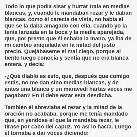
Todo lo que podía sisar y hurtar traía en medias
sell Vera)
blancas, y, cuando le mandaban rezar y le daban
blancas, como él carecía de vista, no había el
alego (Manuel González Otero)
que se la daba amagado con ella, cuando yo la
tenía lanzada en la boca y la media aparejada,
 Sistema Braille (María Jesús Cañamares)
que, por presto que él echaba la mano, ya iba de
mi cambio aniquilada en la mitad del justo
io 2000 (Fermín Tamayo)
precio. Quejábaseme el mal ciego, porque al
tiento luego conocía y sentía que no era blanca
sta Hablada Colegio Santiago Apóstol ONCE Pontevedra)
entera, y decía:
lio-Agosto 2001 (Fermín Tamayo)
-¿Qué diablo es esto, que, después que comigo
estás, no me dan sino medias blancas, y de
cia (Pedro A. Zurita)
antes una blanca y un maravedí hartas veces me
pagaban? En ti debe estar esta desdicha.
brero 2005 (Fermín Tamayo)
También él abreviaba el rezar y la mitad de la
rzo 2005 (Fermín Tamayo)
oración no acababa, porque me tenía mandado
que, en yéndose el que la mandaba rezar, le
brero 2011 (Fermín Tamayo)
tirase por cabo del capuz. Yo así lo hacía. Luego
él tornaba a dar voces diciendo:
ar la Participación de las Personas Deficientes Visuales en.