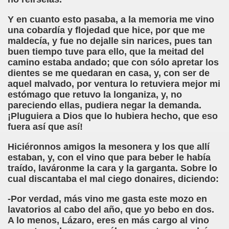
Y en cuanto esto pasaba, a la memoria me vino
una cobardía y flojedad que hice, por que me
co García Pavón)
maldecía, y fue no dejalle sin narices, pues tan
buen tiempo tuve para ello, que la meitad del
 Clarín)
camino estaba andado; que con sólo apretar los
dientes se me quedaran en casa, y, con ser de
aquel malvado, por ventura lo retuviera mejor mi
estómago que retuvo la longaniza, y, no
pareciendo ellas, pudiera negar la demanda.
¡Pluguiera a Dios que lo hubiera hecho, que eso
fuera así que así!
go
Hiciéronnos amigos la mesonera y los que allí
estaban, y, con el vino que para beber le había
(Francisco Rojas González)
traído, laváronme la cara y la garganta. Sobre lo
cual discantaba el mal ciego donaires, diciendo:
do Casino)
-Por verdad, más vino me gasta este mozo en
o)
lavatorios al cabo del año, que yo bebo en dos.
A lo menos, Lázaro, eres en más cargo al vino
Montoro Martínez)