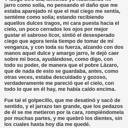
jarro como solía, no pensando el daño que me
n Figueroa)
estaba aparejado ni que el mal ciego me sentía,
sentéme como solía; estando recibiendo
alance y perspectivas (Enrique Elissalde)
aquellos dulces tragos, mi cara puesta hacia el
cielo, un poco cerrados los ojos por mejor
ía Jesús Cañamares)
gustar el sabroso licor, sintió el desesperado
ciego que agora tenía tiempo de tomar de mí
amino de Santiago (Angelines sánchez Herrero)
venganza, y con toda su fuerza, alzando con dos
manos aquel dulce y amargo jarro, le dejó caer
(Manuel González Otero)
sobre mi boca, ayudándose, como digo, con
todo su poder, de manera que el pobre Lázaro,
que de nada de esto se guardaba, antes, como
n Disminución Visual Grave (Pedro Zurita)
otras veces, estaba descuidado y gozoso,
verdaderamente me pareció que el cielo, con
(Manuel gonzález Otero)
todo lo que en él hay, me había caído encima.
Gil)
Fue tal el golpecillo, que me desatinó y sacó de
sentido, y el jarrazo tan grande, que los pedazos
 Castellano e Italiano (Pedro Zurita)
de él se me metieron por la cara, rompiéndomela
por muchas partes, y me quebró los dientes, sin
e la ONCE de Pontevedra (Blas Vázquez Rodríguez)
los cuales hasta hoy día me quedé.