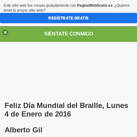
Este sitio web fue creado gratuitamente con
PaginaWebGratis.es
. ¿Quieres
tener tu propio sitio web?
REGÍSTRATE GRATIS
SIÉNTATE CONMIGO
Pedro Zurita)
edro Zurita)
Feliz Día Mundial del Braille, Lunes
breu (Pedro Zurita)
4 de Enero de 2016
ncia (grup d'Afiliats CRE ONCE Barcelona, Català y Castel
Alberto Gil
iscapacidad Visual (Pedro Zurita)