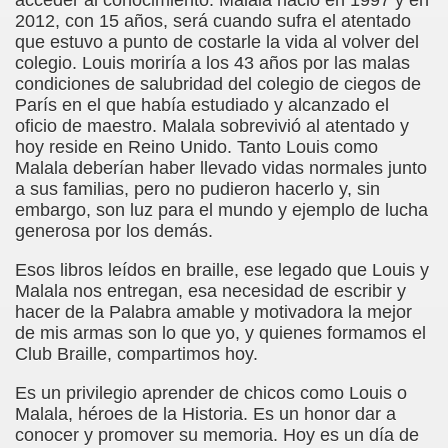
acceder al conocimiento. Malala nació en 1997 y en
2012, con 15 años, será cuando sufra el atentado
dagógica de la Educación Especial de la Mano de Sidonio 
que estuvo a punto de costarle la vida al volver del
colegio. Louis moriría a los 43 años por las malas
do Mi Vida (Teresa Bornez Abascal)
condiciones de salubridad del colegio de ciegos de
París en el que había estudiado y alcanzado el
vador Pérez)
oficio de maestro. Malala sobrevivió al atentado y
hoy reside en Reino Unido. Tanto Louis como
e Cómo Ayudar a Personas con Discapacidad Visual
Malala deberían haber llevado vidas normales junto
a sus familias, pero no pudieron hacerlo y, sin
le (Pedro Zurita)
embargo, son luz para el mundo y ejemplo de lucha
generosa por los demás.
(Angelines sánchez Herrero)
Esos libros leídos en braille, ese legado que Louis y
(Álvaro Cuetos Suárez)
Malala nos entregan, esa necesidad de escribir y
hacer de la Palabra amable y motivadora la mejor
onzález Otero)
de mis armas son lo que yo, y quienes formamos el
Club Braille, compartimos hoy.
rique Elissalde)
Es un privilegio aprender de chicos como Louis o
onencia (Lídia León Esteban Y Víctor Martínez Maheux)
Malala, héroes de la Historia. Es un honor dar a
conocer y promover su memoria. Hoy es un día de