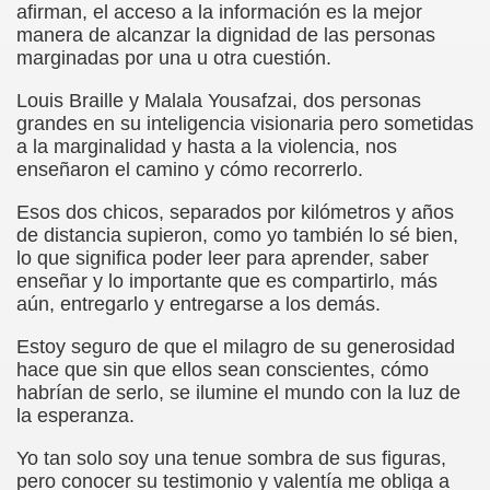
afirman, el acceso a la información es la mejor
manera de alcanzar la dignidad de las personas
rona: Fundamento Y Sentimientos (Samuel Rodríguez Font
marginadas por una u otra cuestión.
966 (Rogelio Muñoz Martínez)
Louis Braille y Malala Yousafzai, dos personas
grandes en su inteligencia visionaria pero sometidas
e la Luz (Alberto Gil)
a la marginalidad y hasta a la violencia, nos
enseñaron el camino y cómo recorrerlo.
luita (Francesc Miñana)
Esos dos chicos, separados por kilómetros y años
 Claudio Suárez Santana)
de distancia supieron, como yo también lo sé bien,
lo que significa poder leer para aprender, saber
 no latino (Pedro Zurita)
enseñar y lo importante que es compartirlo, más
aún, entregarlo y entregarse a los demás.
ro Zurita, Ex Secretario Unión Mundial de Ciegos (Pedro Zur
Estoy seguro de que el milagro de su generosidad
o Zurita, Ex Secretari Unió Mundial de Cecs, català (Pedro Zu
hace que sin que ellos sean conscientes, cómo
habrían de serlo, se ilumine el mundo con la luz de
ntina del Monumento a Luis Braille, 1980 (editora Nacional 
la esperanza.
ián Baquero, Conferencia (David López)
Yo tan solo soy una tenue sombra de sus figuras,
pero conocer su testimonio y valentía me obliga a