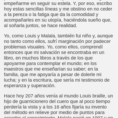
empeñarme en seguir su estela. Y, por eso, escribo
cción de Obstáculos (Juurmaa, J.)
hoy estas sencillas líneas y me obstino en no ceder
a la pereza o la fatiga que da la comodidad y
emas de Escritura Táctil para Lectores con Ceguera o Disca
acompañarles en su utopía, haciéndola sueño que,
al soñarla juntos, se hace realidad.
ón de Hombres Ilustres de París (César Puente)
Yo, como Louis y Malala, también fui niño y, aunque
ó 150è Aniversari mort de Louis Braille (CPB de l'ONCE a B
no tanto como ellos, sufrí marginación por padecer
problemas visuales. Yo, como ellos, comprendí
n Maestro (F. Javier Bernal García)
entonces que mi salvación se encontraba en un
libro, en muchos libros a través de los que
ntonio Vicente (F. Javier Bernal)
apoyarme para contemplar el mundo; en los
maestros que me enseñarían su saber; en la
no Paz)
familia, que me apoyaría a pesar de dolerle mi
lucha; y en la escritura, que sería mi testimonio de
n Figueroa)
esperanza y superación.
ngénita (Puri Águila)
Hace hoy 207 años venía al mundo Louis braille, un
hijo de guarnicionero del cuero que al poco tiempo
obar las Oposiciones (Elena Rodrigo)
perdería la vista y a los 16 años fijaría su invento
del método en relieve por medio de puntos para
ionales (Luis Eduardo Martínez)