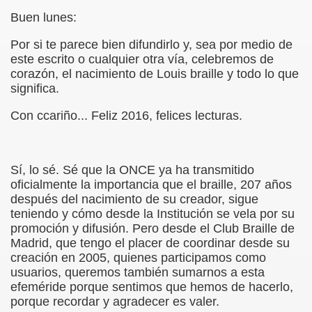
Buen lunes:
 de los Ciegos (Pablo Madrid Herruzo)
Por si te parece bien difundirlo y, sea por medio de
este escrito o cualquier otra vía, celebremos de
Castillo Bejarano)
corazón, el nacimiento de Louis braille y todo lo que
significa.
n León (Juan José Miñana)
Con ccariño... Feliz 2016, felices lecturas.
rta a Charles Barbier (Pablo Madrid Herruzo)
l Mundo (Pedro Zurita)
Sí, lo sé. Sé que la ONCE ya ha transmitido
 y Sus Precios (Pedro Zurita)
oficialmente la importancia que el braille, 207 años
después del nacimiento de su creador, sigue
emàtica de l'Adolescència en Nois-es Cecs i Deficients Vis
teniendo y cómo desde la Institución se vela por su
promoción y difusión. Pero desde el Club Braille de
ción a Desarrollar CRE Joan Amades ONCE, 1990 (Miquel Al
Madrid, que tengo el placer de coordinar desde su
creación en 2005, quienes participamos como
tura en Peligro de Extinción (Eutiquio Cabrerizo)
usuarios, queremos también sumarnos a esta
efeméride porque sentimos que hemos de hacerlo,
Para Todos (Pedro Zurita)
porque recordar y agradecer es valer.