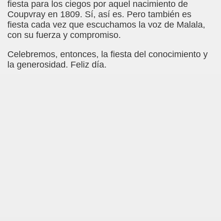
ovia 30-11-11 (Pedro Zurita)
fiesta para los ciegos por aquel nacimiento de
Coupvray en 1809. Sí, así es. Pero también es
adernos Horizontes, Enrique Elissalde y Carmen Roig)
fiesta cada vez que escuchamos la voz de Malala,
con su fuerza y compromiso.
(Antonio Martín Figueroa)
Celebremos, entonces, la fiesta del conocimiento y
la generosidad. Feliz día.
to)
zquez)
 Lectobraillístico (Egosan)
 Cabrerizo)
ez Otero)
ajedrecistas ciegos (Roberto Enjuto)
nio Martín Figueroa)
Miguel Ángel Vázquez)