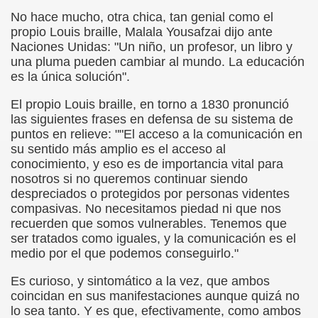
onet Borrás)
No hace mucho, otra chica, tan genial como el
propio Louis braille, Malala Yousafzai dijo ante
ipación Social, Córdoba 03-03-09 (Pedro A. Zurita)
Naciones Unidas: "Un niño, un profesor, un libro y
una pluma pueden cambiar al mundo. La educación
ción de Sor Sacramento)
es la única solución".
ue Elissalde)
El propio Louis braille, en torno a 1830 pronunció
las siguientes frases en defensa de su sistema de
rcelona 1ª Escuela de Ciegos Que Hubo en España (Jesús 
puntos en relieve: ""El acceso a la comunicación en
su sentido más amplio es el acceso al
conocimiento, y eso es de importancia vital para
04-06-09 (Pedro Zurita)
nosotros si no queremos continuar siendo
despreciados o protegidos por personas videntes
urita)
compasivas. No necesitamos piedad ni que nos
recuerden que somos vulnerables. Tenemos que
erencia (Francisco Javier Bernal García)
ser tratados como iguales, y la comunicación es el
medio por el que podemos conseguirlo."
njuto)
Es curioso, y sintomático a la vez, que ambos
ientes (Roberto Enjuto)
coincidan en sus manifestaciones aunque quizá no
lo sea tanto. Y es que, efectivamente, como ambos
urita)