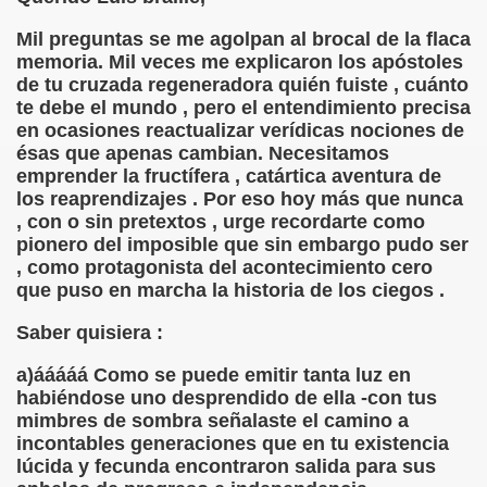
Mil preguntas se me agolpan al brocal de la flaca
 de los Ciegos (Pablo Madrid Herruzo)
memoria. Mil veces me explicaron los apóstoles
de tu cruzada regeneradora quién fuiste , cuánto
Castillo Bejarano)
te debe el mundo , pero el entendimiento precisa
en ocasiones reactualizar verídicas nociones de
n León (Juan José Miñana)
ésas que apenas cambian. Necesitamos
emprender la fructífera , catártica aventura de
rta a Charles Barbier (Pablo Madrid Herruzo)
los reaprendizajes . Por eso hoy más que nunca
, con o sin pretextos , urge recordarte como
l Mundo (Pedro Zurita)
pionero del imposible que sin embargo pudo ser
, como protagonista del acontecimiento cero
 y Sus Precios (Pedro Zurita)
que puso en marcha la historia de los ciegos .
emàtica de l'Adolescència en Nois-es Cecs i Deficients Vis
Saber quisiera :
ción a Desarrollar CRE Joan Amades ONCE, 1990 (Miquel Al
a)ááááá Como se puede emitir tanta luz en
habiéndose uno desprendido de ella -con tus
tura en Peligro de Extinción (Eutiquio Cabrerizo)
mimbres de sombra señalaste el camino a
incontables generaciones que en tu existencia
Para Todos (Pedro Zurita)
lúcida y fecunda encontraron salida para sus