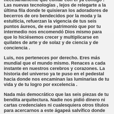
Las nuevas tecnologías , lejos de relegarte a la
dagógica de la Educación Especial de la Mano de Sidonio 
última fila donde te quisieran los adoradores de
becerros de oro bendecidos por la moda y la
do Mi Vida (Teresa Bornez Abascal)
estulticia, refuerzan la vigencia de tus seis
puntos áureos, de ese patrimonio que por tu
vador Pérez)
intermedio nos encomendó Dios mismo para
que lo hiciésemos crecer y multiplicarse en
e Cómo Ayudar a Personas con Discapacidad Visual
quilates de arte y de solaz y de ciencia y de
conciencia .
le (Pedro Zurita)
Luis, nos perteneces por derecho. Eres más
(Angelines sánchez Herrero)
mundial que el mundo mismo. Renaces a cada
instante en nuestros cerebros y corazones. La
(Álvaro Cuetos Suárez)
historia del universo ya te puso en el pedestal
hacia donde nos encaminan las luminarias de tu
onzález Otero)
vida y de tu logro por excelencia .
rique Elissalde)
Nada más democrático que las seis piezas de tu
bendita arquitectura. Nadie nos pidió dinero ni
onencia (Lídia León Esteban Y Víctor Martínez Maheux)
cartas credenciales ni cualesquiera otros títulos
para acercarnos a este ágapeá salvífico donde