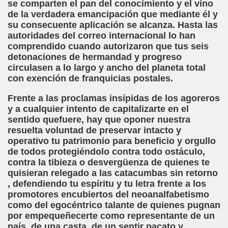
se comparten el pan del conocimiento y el vino
ovia 30-11-11 (Pedro Zurita)
de la verdadera emancipación que mediante él y
su consecuente aplicación se alcanza. Hasta las
adernos Horizontes, Enrique Elissalde y Carmen Roig)
autoridades del correo internacional lo han
comprendido cuando autorizaron que tus seis
(Antonio Martín Figueroa)
detonaciones de hermandad y progreso
circulasen a lo largo y ancho del planeta total
to)
con exención de franquicias postales.
zquez)
Frente a las proclamas insípidas de los agoreros
y a cualquier intento de capitalizarte en el
 Lectobraillístico (Egosan)
sentido quefuere, hay que oponer nuestra
resuelta voluntad de preservar intacto y
 Cabrerizo)
operativo tu patrimonio para beneficio y orgullo
de todos protegiéndolo contra todo ostáculo,
ez Otero)
contra la tibieza o desvergüenza de quienes te
quisieran relegado a las catacumbas sin retorno
ajedrecistas ciegos (Roberto Enjuto)
, defendiendo tu espíritu y tu letra frente a los
promotores encubiertos del neoanalfabetismo
nio Martín Figueroa)
como del egocéntrico talante de quienes pugnan
por empequeñecerte como representante de un
Miguel Ángel Vázquez)
país, de una casta, de un sentir pacato y