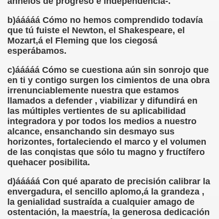
anhelos de progreso e independencia-.
onet Borrás)
b)ááááá Cómo no hemos comprendido todavía
ipación Social, Córdoba 03-03-09 (Pedro A. Zurita)
que tú fuiste el Newton, el Shakespeare, el
Mozart,á el Fleming que los ciegosá
esperábamos.
ción de Sor Sacramento)
c)ááááá Cómo se cuestiona aún sin sonrojo que
ue Elissalde)
en ti y contigo surgen los cimientos de una obra
irrenunciablemente nuestra que estamos
rcelona 1ª Escuela de Ciegos Que Hubo en España (Jesús 
llamados a defender , viabilizar y difundirá en
las múltiples vertientes de su aplicabilidad
04-06-09 (Pedro Zurita)
integradora y por todos los medios a nuestro
alcance, ensanchando sin desmayo sus
urita)
horizontes, fortaleciendo el marco y el volumen
de las conqistas que sólo tu magno y fructífero
erencia (Francisco Javier Bernal García)
quehacer posibilita.
njuto)
d)ááááá Con qué aparato de precisión calibrar la
envergadura, el sencillo aplomo,á la grandeza ,
ientes (Roberto Enjuto)
la genialidad sustraída a cualquier amago de
ostentación, la maestría, la generosa dedicación
urita)