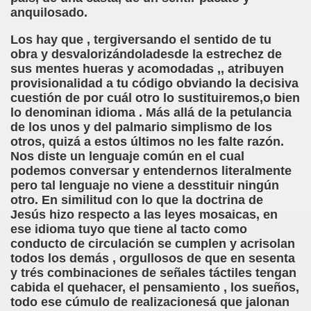
anquilosado.
sell Vera)
Los hay que , tergiversando el sentido de tu
alego (Manuel González Otero)
obra y desvalorizándoladesde la estrechez de
sus mentes hueras y acomodadas ,, atribuyen
 Sistema Braille (María Jesús Cañamares)
provisionalidad a tu código obviando la decisiva
cuestión de por cuál otro lo sustituiremos,o bien
io 2000 (Fermín Tamayo)
lo denominan idioma . Más allá de la petulancia
de los unos y del palmario simplismo de los
sta Hablada Colegio Santiago Apóstol ONCE Pontevedra)
otros, quizá a estos últimos no les falte razón.
Nos diste un lenguaje común en el cual
lio-Agosto 2001 (Fermín Tamayo)
podemos conversar y entendernos literalmente
pero tal lenguaje no viene a desstituir ningún
cia (Pedro A. Zurita)
otro. En similitud con lo que la doctrina de
Jesús hizo respecto a las leyes mosaicas, en
brero 2005 (Fermín Tamayo)
ese idioma tuyo que tiene al tacto como
conducto de circulación se cumplen y acrisolan
rzo 2005 (Fermín Tamayo)
todos los demás , orgullosos de que en sesenta
y trés combinaciones de señales táctiles tengan
brero 2011 (Fermín Tamayo)
cabida el quehacer, el pensamiento , los sueños,
todo ese cúmulo de realizacionesá que jalonan
ar la Participación de las Personas Deficientes Visuales en.