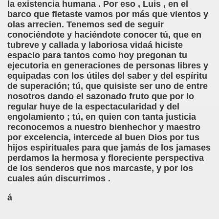
la existencia humana . Por eso , Luis , en el
barco que fletaste vamos por más que vientos y
chez Oliva)
olas arrecien. Tenemos sed de seguir
conociéndote y haciéndote conocer tú, que en
cia la Luz (Brígida Rivas Ordóñez)
tubreve y callada y laboriosa vidaá hiciste
espacio para tantos como hoy pregonan tu
é Mas Sancho)
ejecutoria en generaciones de personas libres y
equipadas con los útiles del saber y del espíritu
María Jesús Sánchez Oliva)
de superación; tú, que quisiste ser uno de entre
nosotros dando el sazonado fruto que por lo
María Jesús Cañamares)
regular huye de la espectacularidad y del
engolamiento ; tú, en quien con tanta justicia
tonio Martín Figueroa)
reconocemos a nuestro bienhechor y maestro
por excelencia, intercede al buen Dios por tus
ana (César Puente Fuente)
hijos espirituales para que jamás de los jamases
perdamos la hermosa y floreciente perspectiva
aje a Louis Braille (Alberto Gil)
de los senderos que nos marcaste, y por los
cuales aún discurrimos .
rcía)
á
Pedro Rosell Vera)