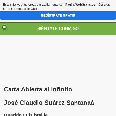
Este sitio web fue creado gratuitamente con
PaginaWebGratis.es
. ¿Quieres
tener tu propio sitio web?
REGÍSTRATE GRATIS
SIÉNTATE CONMIGO
Pedro Zurita)
edro Zurita)
Carta Abierta al Infinito
breu (Pedro Zurita)
José Claudio Suárez Santanaá
ncia (grup d'Afiliats CRE ONCE Barcelona, Català y Castel
Querido Luis braille,
iscapacidad Visual (Pedro Zurita)