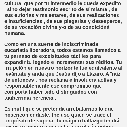
cultural que por tu intermedio le queda expedito
cción de Obstáculos (Juurmaa, J.)
, sino dejar testimonio escrito de sí misma , de
sus euforias y malestares, de sus realizaciones
emas de Escritura Táctil para Lectores con Ceguera o Disca
e insuficiencias , de sus plegarias y desesperos,
de su vocación divina y-o de su condicióná
ón de Hombres Ilustres de París (César Puente)
humana.
ó 150è Aniversari mort de Louis Braille (CPB de l'ONCE a B
Como en una suerte de indiscriminada
eucaristía liberadora, todos estamos llamados a
n Maestro (F. Javier Bernal García)
tu parnaso de excelsitudes táctiles para
expandir tu legado e incrementar sus réditos. Tu
ntonio Vicente (F. Javier Bernal)
irrupción en nuestro horizonte fue equivalente al
levántate y anda que Jesús dijo a Lázaro. A ïraíz
no Paz)
de entonces , nos reclama e involucra activa y
responsablemente ese compromiso que
n Figueroa)
comporta haber sido distinguidos con
tuubérrima herencia .
ngénita (Puri Águila)
Es inútil que se pretenda arrebatarnos lo que
obar las Oposiciones (Elena Rodrigo)
nosencomendaste. Incluso quien se trace el
propósito de superar tu mágico hallazgo tendrá
ionales (Luis Eduardo Martínez)
necesariamente que contar con él yá contigo .