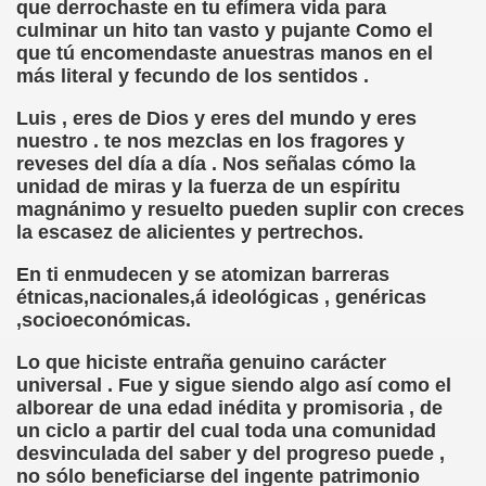
que derrochaste en tu efímera vida para
culminar un hito tan vasto y pujante Como el
rona: Fundamento Y Sentimientos (Samuel Rodríguez Font
que tú encomendaste anuestras manos en el
más literal y fecundo de los sentidos .
966 (Rogelio Muñoz Martínez)
Luis , eres de Dios y eres del mundo y eres
e la Luz (Alberto Gil)
nuestro . te nos mezclas en los fragores y
reveses del día a día . Nos señalas cómo la
luita (Francesc Miñana)
unidad de miras y la fuerza de un espíritu
magnánimo y resuelto pueden suplir con creces
 Claudio Suárez Santana)
la escasez de alicientes y pertrechos.
 no latino (Pedro Zurita)
En ti enmudecen y se atomizan barreras
étnicas,nacionales,á ideológicas , genéricas
ro Zurita, Ex Secretario Unión Mundial de Ciegos (Pedro Zur
,socioeconómicas.
Lo que hiciste entraña genuino carácter
o Zurita, Ex Secretari Unió Mundial de Cecs, català (Pedro Zu
universal . Fue y sigue siendo algo así como el
alborear de una edad inédita y promisoria , de
ntina del Monumento a Luis Braille, 1980 (editora Nacional 
un ciclo a partir del cual toda una comunidad
desvinculada del saber y del progreso puede ,
ián Baquero, Conferencia (David López)
no sólo beneficiarse del ingente patrimonio