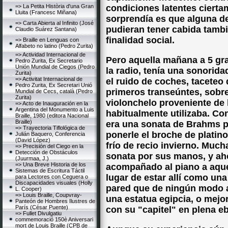
=> La Petita Història d'una Gran
condiciones latentes ciert
Lluita (Francesc Miñana)
sorprendía es que alguna d
=> Carta Abierta al Infinito (José
pudieran tener cabida tambi
Claudio Suárez Santana)
finalidad social.
=> Braille en Lenguas con
Alfabeto no latino (Pedro Zurita)
=> Actividad Internacional de
Pero aquella mañana a 5 gr
Pedro Zurita, Ex Secretario
Unión Mundial de Ciegos (Pedro
la radio, tenía una sonorida
Zurita)
=> Activitat Internacional de
el ruido de coches, taceteo d
Pedro Zurita, Ex Secretari Unió
primeros transeúntes, sobre
Mundial de Cecs, català (Pedro
Zurita)
violonchelo proveniente de 
=> Acto de Inauguración en la
Argentina del Monumento a Luis
habitualmente utilizaba. Co
Braille, 1980 (editora Nacional
Braille)
era una sonata de Brahms p
=> Trayectoria Tiflológica de
ponerle el broche de platin
Julián Baquero, Conferencia
(David López)
frío de recio invierno. Muc
=> Precisión del Ciego en la
Detección de Obstáculos
sonata por sus manos, y ah
(Juurmaa, J.)
=> Una Breve Historia de los
acompañado al piano a aque
Sistemas de Escritura Táctil
lugar de estar allí como un
para Lectores con Ceguera o
Discapacidades visuales (Holly
pared que de ningún modo 
L. Cooper)
=> Louis Braille, Coupvray-
una estatua egipcia, o mej
Panteón de Hombres Ilustres de
París (César Puente)
con su "capitel" en plena eb
=> Fullet Divulgatiu
commemoració 150è Aniversari
mort de Louis Braille (CPB de