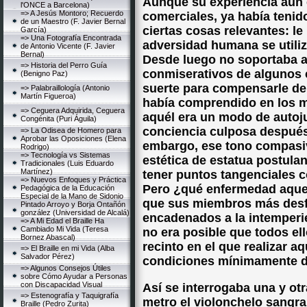
Aunque su experiencia aún 
l'ONCE a Barcelona)
=> A Jesús Montoro; Recuerdo
comerciales, ya había tenido
de un Maestro (F. Javier Bernal
ciertas cosas relevantes: le
García)
=> Una Fotografía Encontrada
adversidad humana se utili
de Antonio Vicente (F. Javier
Bernal)
Desde luego no soportaba 
=> Historia del Perro Guía
conmiserativos de algunos c
(Benigno Paz)
suerte para compensarle del 
=> Palabraillología (Antonio
Martín Figueroa)
había comprendido en los m
=> Ceguera Adquirida, Ceguera
aquél era un modo de autojus
Congénita (Puri Águila)
conciencia culposa después
=> La Odisea de Homero para
Aprobar las Oposiciones (Elena
embargo, ese tono compasiv
Rodrigo)
=> Tecnología vs Sistemas
estética de estatua postulan
Tradicionales (Luis Eduardo
Martínez)
tener puntos tangenciales c
=> Nuevos Enfoques y Práctica
Pero ¿qué enfermedad aquej
Pedagógica de la Educación
Especial de la Mano de Sidonio
que sus miembros más desf
Pintado Arroyo y Borja Ontañón
gonzález (Universidad de Alcalá)
encadenados a la intemper
=> A Mi Edad el Braille Ha
Cambiado Mi Vida (Teresa
no era posible que todos e
Bornez Abascal)
recinto en el que realizar a
=> El Braille en mi Vida (Alba
Salvador Pérez)
condiciones mínimamente 
=> Algunos Consejos Útiles
sobre Cómo Ayudar a Personas
con Discapacidad Visual
Así se interrogaba una y otr
=> Estenografía y Taquigrafía
metro el violonchelo sangra
Braille (Pedro Zurita)