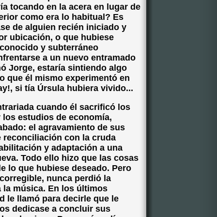
ía tocando en la acera en lugar de
terior como era lo habitual? Es
ase de alguien recién iniciado y
or ubicación, o que hubiese
sconocido y subterráneo
nfrentarse a un nuevo entramado
ó Jorge, estaría sintiendo algo
to que él mismo experimentó en
ay!, si tía Úrsula hubiera vivido...
trariada cuando él sacrificó los
 los estudios de economía,
abado: el agravamiento de sus
 reconciliación con la cruda
habilitación y adaptación a una
eva. Todo ello hizo que las cosas
 lo que hubiese deseado. Pero
corregible, nunca perdió la
 la música. En los últimos
le llamó para decirle que le
os dedicase a concluir sus