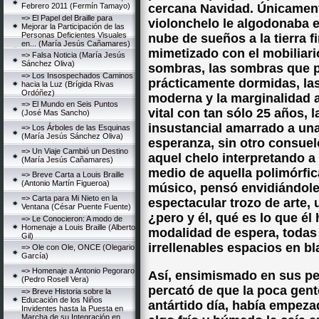
Febrero 2011 (Fermín Tamayo)
cercana Navidad. Únicamente
=> El Papel del Braille para
violonchelo le algodonaba e
Mejorar la Participación de las
Personas Deficientes Visuales
nube de sueños a la tierra fi
en... (María Jesús Cañamares)
mimetizado con el mobiliar
=> Falsa Noticia (María Jesús
Sánchez Oliva)
sombras, las sombras que p
=> Los Insospechados Caminos
prácticamente dormidas, las
hacia la Luz (Brígida Rivas
Ordóñez)
moderna y la marginalidad a
=> El Mundo en Seis Puntos
vital con tan sólo 25 años, 
(José Mas Sancho)
insustancial amarrado a una
=> Los Árboles de las Esquinas
(María Jesús Sánchez Oliva)
esperanza, sin otro consue
=> Un Viaje Cambió un Destino
aquel chelo interpretando a
(María Jesús Cañamares)
medio de aquella polimórfi
=> Breve Carta a Louis Braille
(Antonio Martín Figueroa)
músico, pensó envidiándole
=> Carta para Mi Nieto en la
espectacular trozo de arte,
Ventana (César Puente Fuente)
¿pero y él, qué es lo que él
=> Le Conocieron: A modo de
Homenaje a Louis Braille (Alberto
modalidad de espera, todas
Gil)
irrellenables espacios en b
=> Ole con Ole, ONCE (Olegario
García)
=> Homenaje a Antonio Pegoraro
Así, ensimismado en sus pe
(Pedro Rosell Vera)
percató de que la poca gent
=> Breve Historia sobre la
Educación de los Niños
antártido día, había empeza
Invidentes hasta la Puesta en
Marcha de su Integración en