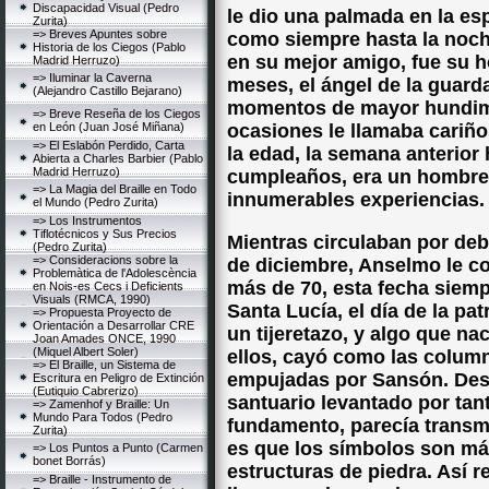
Discapacidad Visual (Pedro
le dio una palmada en la e
Zurita)
=> Breves Apuntes sobre
como siempre hasta la noch
Historia de los Ciegos (Pablo
en su mejor amigo, fue su h
Madrid Herruzo)
=> Iluminar la Caverna
meses, el ángel de la guard
(Alejandro Castillo Bejarano)
momentos de mayor hundimi
=> Breve Reseña de los Ciegos
en León (Juan José Miñana)
ocasiones le llamaba cari
=> El Eslabón Perdido, Carta
la edad, la semana anterior
Abierta a Charles Barbier (Pablo
Madrid Herruzo)
cumpleaños, era un hombre c
=> La Magia del Braille en Todo
innumerables experiencias.
el Mundo (Pedro Zurita)
=> Los Instrumentos
Tiflotécnicos y Sus Precios
Mientras circulaban por deb
(Pedro Zurita)
=> Consideracions sobre la
de diciembre, Anselmo le c
Problemàtica de l'Adolescència
más de 70, esta fecha siemp
en Nois-es Cecs i Deficients
Visuals (RMCA, 1990)
Santa Lucía, el día de la pa
=> Propuesta Proyecto de
Orientación a Desarrollar CRE
un tijeretazo, y algo que na
Joan Amades ONCE, 1990
(Miquel Albert Soler)
ellos, cayó como las column
=> El Braille, un Sistema de
empujadas por Sansón. Des
Escritura en Peligro de Extinción
(Eutiquio Cabrerizo)
santuario levantado por tan
=> Zamenhof y Braille: Un
Mundo Para Todos (Pedro
fundamento, parecía transm
Zurita)
es que los símbolos son más
=> Los Puntos a Punto (Carmen
bonet Borrás)
estructuras de piedra. Así 
=> Braille - Instrumento de