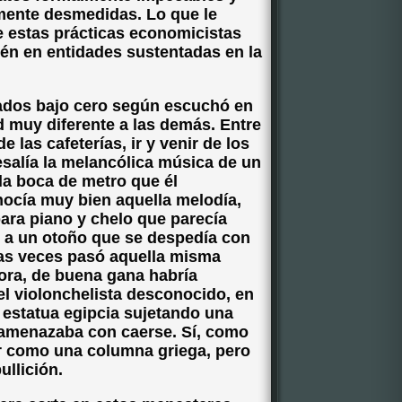
amente desmedidas. Lo que le
e estas prácticas economicistas
én en entidades sustentadas en la
ados bajo cero según escuchó en
d muy diferente a las demás. Entre
e las cafeterías, ir y venir de los
salía la melancólica música de un
la boca de metro que él
nocía muy bien aquella melodía,
ara piano y chelo que parecía
o a un otoño que se despedía con
has veces pasó aquella misma
ora, de buena gana habría
l violonchelista desconocido, en
a estatua egipcia sujetando una
amenazaba con caerse. Sí, como
or como una columna griega, pero
ullición.