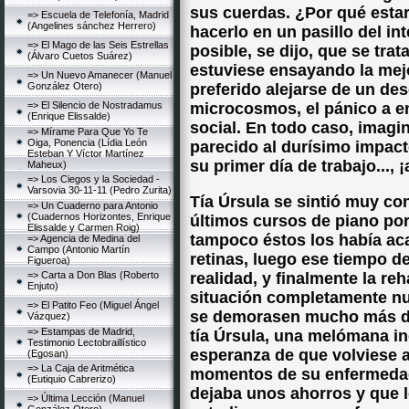
sus cuerdas. ¿Por qué estar
=> Escuela de Telefonía, Madrid
(Angelines sánchez Herrero)
hacerlo en un pasillo del in
=> El Mago de las Seis Estrellas
posible, se dijo, que se trat
(Álvaro Cuetos Suárez)
estuviese ensayando la mej
=> Un Nuevo Amanecer (Manuel
González Otero)
preferido alejarse de un de
=> El Silencio de Nostradamus
microcosmos, el pánico a e
(Enrique Elissalde)
social. En todo caso, imagin
=> Mírame Para Que Yo Te
Oiga, Ponencia (Lídia León
parecido al durísimo impac
Esteban Y Víctor Martínez
su primer día de trabajo..., ¡
Maheux)
=> Los Ciegos y la Sociedad -
Varsovia 30-11-11 (Pedro Zurita)
Tía Úrsula se sintió muy con
=> Un Cuaderno para Antonio
(Cuadernos Horizontes, Enrique
últimos cursos de piano por
Elissalde y Carmen Roig)
tampoco éstos los había ac
=> Agencia de Medina del
Campo (Antonio Martín
retinas, luego ese tiempo de
Figueroa)
=> Carta a Don Blas (Roberto
realidad, y finalmente la re
Enjuto)
situación completamente nu
=> El Patito Feo (Miguel Ángel
se demorasen mucho más de
Vázquez)
=> Estampas de Madrid,
tía Úrsula, una melómana in
Testimonio Lectobraillístico
esperanza de que volviese a
(Egosan)
=> La Caja de Aritmética
momentos de su enfermedad 
(Eutiquio Cabrerizo)
dejaba unos ahorros y que l
=> Última Lección (Manuel