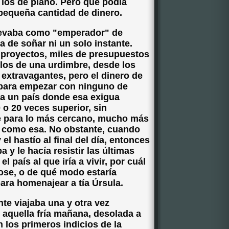
los de piano. Pero qué podía
pequeña cantidad de dinero.
levaba como "emperador" de
a de soñar ni un solo instante.
e proyectos, miles de presupuestos
los de una urdimbre, desde los
 extravagantes, pero el dinero de
e para empezar con ninguno de
jar a un país donde esa exigua
 o 20 veces superior, sin
je para lo más cercano, mucho más
a como esa. No obstante, cuando
l hastío al final del día, entonces
a y le hacía resistir las últimas
l país al que iría a vivir, por cuál
ose, o de qué modo estaría
ara homenajear a tía Úrsula.
e viajaba una y otra vez
 aquella fría mañana, desolada a
 los primeros indicios de la