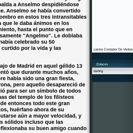
spalda a Anselmo despidiéndose
e. Anselmo se había convertido
ombro en estos tres intransitables
a que le daba ánimos en los
ento, hasta el punto que en
ñosamente "Angelmo". Le doblaba
 había celebrado su 50
urtido por la vida y las
casino
Contador De Visitas
Enlaces
ajo de Madrid en aquel gélido 13
ontó que durante muchos años,
darling
re había sido una gran fiesta,
trona, pero aquello desapareció de
ció para ser un símbolo de todos
as del templo de los filisteos
de entonces todo este gran
tos, huérfano ahora de su
utarse aún a mayor velocidad, y
 sólidos incluso que las
reflexionaba su buen amigo cuando