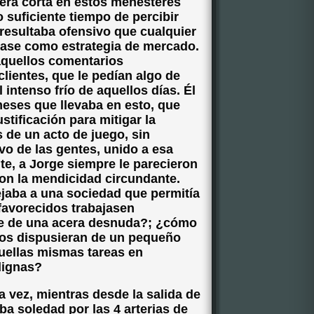
era corta en estos menesteres
 suficiente tiempo de percibir
 resultaba ofensivo que cualquier
zase como estrategia de mercado.
aquellos comentarios
lientes, que le pedían algo de
intenso frío de aquellos días. Él
eses que llevaba en esto, que
tificación para mitigar la
 de un acto de juego, sin
o de las gentes, unido a esa
te, a Jorge siempre le parecieron
on la mendicidad circundante.
aba a una sociedad que permitía
avorecidos trabajasen
ie de una acera desnuda?; ¿cómo
llos dispusieran de un pequeño
quellas mismas tareas en
dignas?
a vez, mientras desde la salida de
ba soledad por las 4 arterias de