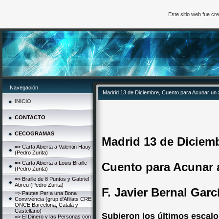
Este sitio web fue c
Navegación
Madrid 13 de Diciembre, Cuento para Acunar un S
INICIO
CONTACTO
CECOGRAMAS
Madrid 13 de Diciem
=> Carta Abierta a Valentin Haüy
(Pedro Zurita)
=> Carta Abierta a Louis Braille
Cuento para Acunar 
(Pedro Zurita)
=> Braille de 8 Puntos y Gabriel
Abreu (Pedro Zurita)
F. Javier Bernal Garc
=> Pautes Per a una Bona
Convivència (grup d'Afiliats CRE
ONCE Barcelona, Català y
Castellano)
Subieron los últimos escalo
=> El Dinero y las Personas con