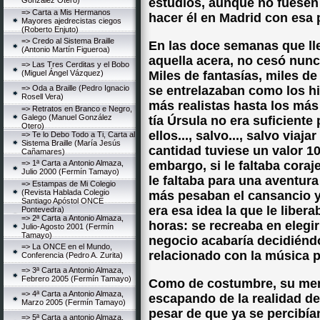
González Otero)
estudios, aunque no fuesen 
=> Carta a Mis Hermanos
hacer él en Madrid con esa 
Mayores ajedrecistas ciegos
(Roberto Enjuto)
=> Credo al Sistema Braille
En las doce semanas que l
(Antonio Martín Figueroa)
aquella acera, no cesó nunc
=> Las Tres Cerditas y el Bobo
(Miguel Ángel Vázquez)
Miles de fantasías, miles d
=> Oda a Braille (Pedro Ignacio
se entrelazaban como los hi
Rosell Vera)
más realistas hasta los más
=> Retratos en Branco e Negro,
Galego (Manuel González
tía Úrsula no era suficient
Otero)
ellos..., salvo..., salvo via
=> Te lo Debo Todo a Ti, Carta al
Sistema Braille (María Jesús
cantidad tuviese un valor 10
Cañamares)
=> 1ª Carta a Antonio Almaza,
embargo, si le faltaba cora
Julio 2000 (Fermín Tamayo)
le faltaba para una aventur
=> Estampas de Mi Colegio
(Revista Hablada Colegio
más pesaban el cansancio y e
Santiago Apóstol ONCE
era esa idea la que le liberab
Pontevedra)
=> 2ª Carta a Antonio Almaza,
horas: se recreaba en elegir e
Julio-Agosto 2001 (Fermín
Tamayo)
negocio acabaría decidiénd
=> La ONCE en el Mundo,
relacionado con la música p
Conferencia (Pedro A. Zurita)
=> 3ª Carta a Antonio Almaza,
Febrero 2005 (Fermín Tamayo)
Como de costumbre, su ment
=> 4ª Carta a Antonio Almaza,
escapando de la realidad de
Marzo 2005 (Fermín Tamayo)
pesar de que ya se percibían
=> 5ª Carta a antonio Almaza,