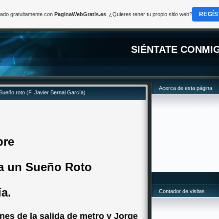
REGÍS
reado gratuitamente con
PaginaWebGratis.es
. ¿Quieres tener tu propio sitio web?
SIÉNTATE CONMI
Acerca de esta página
ueño roto (F. Javier Bernal García)
bre
a un Sueño Roto
ía.
Contador de visitas
nes de la salida de metro y Jorge