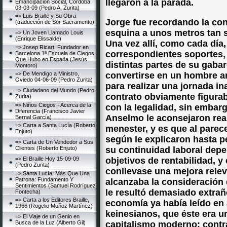
llegaron a la parada.
Emancipación Social, Córdoba
03-03-09 (Pedro A. Zurita)
=> Luis Braille y Su Obra
Jorge fue recordando la con
(traducción de Sor Sacramento)
esquina a unos metros tan s
=> Un Joven Llamado Louis
(Enrique Elissalde)
Una vez allí, como cada día
=> Josep Ricart, Fundador en
correspondientes soportes, 
Barcelona 1ª Escuela de Ciegos
Que Hubo en España (Jesús
distintas partes de su gaba
Montoro)
=> De Mendigo a Ministro,
convertirse en un hombre a
Oviedo 04-06-09 (Pedro Zurita)
para realizar una jornada in
=> Ciudadano del Mundo (Pedro
contrato obviamente figurab
Zurita)
=> Niños Ciegos - Acerca de la
con la legalidad, sin embar
Diferencia (Francisco Javier
Anselmo le aconsejaron rea
Bernal García)
=> Carta a Santa Lucía (Roberto
menester, y es que al parece
Enjuto)
según le explicaron hasta pe
=> Carta de Un Vendedor a Sus
Clientes (Roberto Enjuto)
su continuidad laboral dep
=> El Braille Hoy 15-09-09
objetivos de rentabilidad, y
(Pedro Zurita)
conllevase una mejora relev
=> Santa Lucía; Más Que Una
Patrona: Fundamento Y
alcanzaba la consideración
Sentimientos (Samuel Rodríguez
le resultó demasiado extrañ
Fontecha)
=> Carta a los Editores Braille,
economía ya había leído en 
1966 (Rogelio Muñoz Martínez)
keinesianos, que éste era 
=> El Viaje de un Genio en
Busca de la Luz (Alberto Gil)
capitalismo moderno: contr