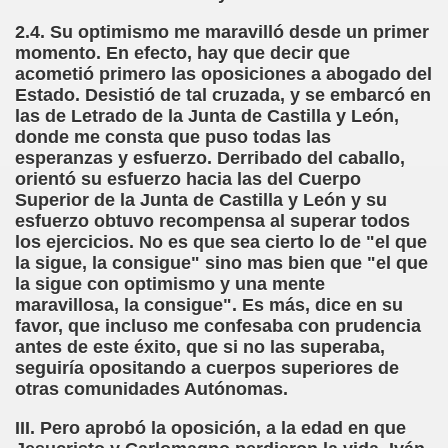
ovia 30-11-11 (Pedro Zurita)
2.4. Su optimismo me maravilló desde un primer
adernos Horizontes, Enrique Elissalde y Carmen Roig)
momento. En efecto, hay que decir que
acometió primero las oposiciones a abogado del
(Antonio Martín Figueroa)
Estado. Desistió de tal cruzada, y se embarcó en
las de Letrado de la Junta de Castilla y León,
to)
donde me consta que puso todas las
esperanzas y esfuerzo. Derribado del caballo,
zquez)
orientó su esfuerzo hacia las del Cuerpo
Superior de la Junta de Castilla y León y su
 Lectobraillístico (Egosan)
esfuerzo obtuvo recompensa al superar todos
los ejercicios. No es que sea cierto lo de "el que
 Cabrerizo)
la sigue, la consigue" sino mas bien que "el que
la sigue con optimismo y una mente
ez Otero)
maravillosa, la consigue". Es más, dice en su
favor, que incluso me confesaba con prudencia
ajedrecistas ciegos (Roberto Enjuto)
antes de este éxito, que si no las superaba,
seguiría opositando a cuerpos superiores de
nio Martín Figueroa)
otras comunidades Autónomas.
III. Pero aprobó la oposición, a la edad en que
Miguel Ángel Vázquez)