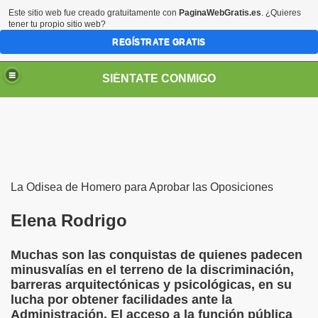
Este sitio web fue creado gratuitamente con
PaginaWebGratis.es
. ¿Quieres
tener tu propio sitio web?
REGÍSTRATE GRATIS
SIÉNTATE CONMIGO
La Odisea de Homero para Aprobar las Oposiciones
Pedro Zurita)
Elena Rodrigo
edro Zurita)
Muchas son las conquistas de quienes padecen
breu (Pedro Zurita)
minusvalías en el terreno de la discriminación,
barreras arquitectónicas y psicológicas, en su
ncia (grup d'Afiliats CRE ONCE Barcelona, Català y Castel
lucha por obtener facilidades ante la
Administración. El acceso a la función pública
iscapacidad Visual (Pedro Zurita)