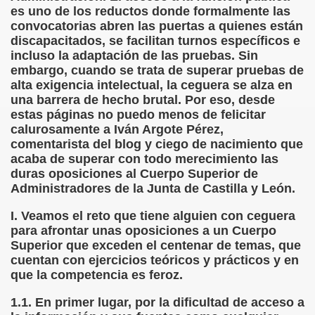
es uno de los reductos donde formalmente las
convocatorias abren las puertas a quienes están
 de los Ciegos (Pablo Madrid Herruzo)
discapacitados, se facilitan turnos específicos e
incluso la adaptación de las pruebas. Sin
Castillo Bejarano)
embargo, cuando se trata de superar pruebas de
alta exigencia intelectual, la ceguera se alza en
n León (Juan José Miñana)
una barrera de hecho brutal. Por eso, desde
estas páginas no puedo menos de felicitar
rta a Charles Barbier (Pablo Madrid Herruzo)
calurosamente a Iván Argote Pérez,
comentarista del blog y ciego de nacimiento que
l Mundo (Pedro Zurita)
acaba de superar con todo merecimiento las
duras oposiciones al Cuerpo Superior de
 y Sus Precios (Pedro Zurita)
Administradores de la Junta de Castilla y León.
emàtica de l'Adolescència en Nois-es Cecs i Deficients Vis
I. Veamos el reto que tiene alguien con ceguera
para afrontar unas oposiciones a un Cuerpo
ción a Desarrollar CRE Joan Amades ONCE, 1990 (Miquel Al
Superior que exceden el centenar de temas, que
cuentan con ejercicios teóricos y prácticos y en
tura en Peligro de Extinción (Eutiquio Cabrerizo)
que la competencia es feroz.
Para Todos (Pedro Zurita)
1.1. En primer lugar, por la dificultad de acceso a