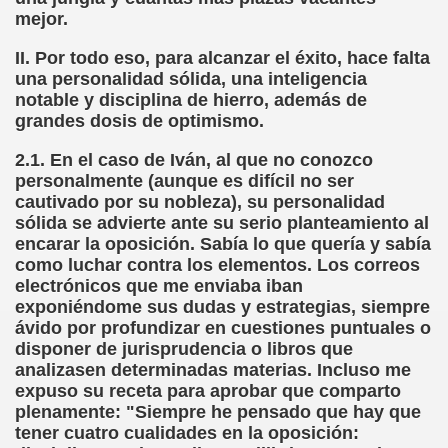
cción de Obstáculos (Juurmaa, J.)
mejor.
emas de Escritura Táctil para Lectores con Ceguera o Disca
II. Por todo eso, para alcanzar el éxito, hace falta
una personalidad sólida, una inteligencia
ón de Hombres Ilustres de París (César Puente)
notable y disciplina de hierro, además de
grandes dosis de optimismo.
ó 150è Aniversari mort de Louis Braille (CPB de l'ONCE a B
2.1. En el caso de Iván, al que no conozco
personalmente (aunque es difícil no ser
n Maestro (F. Javier Bernal García)
cautivado por su nobleza), su personalidad
sólida se advierte ante su serio planteamiento al
ntonio Vicente (F. Javier Bernal)
encarar la oposición. Sabía lo que quería y sabía
como luchar contra los elementos. Los correos
no Paz)
electrónicos que me enviaba iban
exponiéndome sus dudas y estrategias, siempre
n Figueroa)
ávido por profundizar en cuestiones puntuales o
disponer de jurisprudencia o libros que
ngénita (Puri Águila)
analizasen determinadas materias. Incluso me
expuso su receta para aprobar que comparto
obar las Oposiciones (Elena Rodrigo)
plenamente: "Siempre he pensado que hay que
tener cuatro cualidades en la oposición:
ionales (Luis Eduardo Martínez)