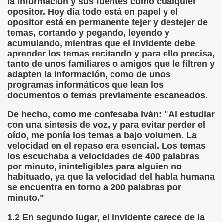
la información y sus fuentes como cualquier
onet Borrás)
opositor. Hoy día todo está en papel y el
opositor está en permanente tejer y destejer de
ipación Social, Córdoba 03-03-09 (Pedro A. Zurita)
temas, cortando y pegando, leyendo y
acumulando, mientras que el invidente debe
ción de Sor Sacramento)
aprender los temas recitando y para ello precisa,
tanto de unos familiares o amigos que le filtren y
ue Elissalde)
adapten la información, como de unos
programas informáticos que lean los
rcelona 1ª Escuela de Ciegos Que Hubo en España (Jesús 
documentos o temas previamente escaneados.
De hecho, como me confesaba Iván: "Al estudiar
04-06-09 (Pedro Zurita)
con una síntesis de voz, y para evitar perder el
oído, me ponía los temas a bajo volumen. La
urita)
velocidad en el repaso era esencial. Los temas
los escuchaba a velocidades de 400 palabras
erencia (Francisco Javier Bernal García)
por minuto, ininteligibles para alguien no
habituado, ya que la velocidad del habla humana
njuto)
se encuentra en torno a 200 palabras por
minuto."
ientes (Roberto Enjuto)
1.2 En segundo lugar, el invidente carece de la
urita)