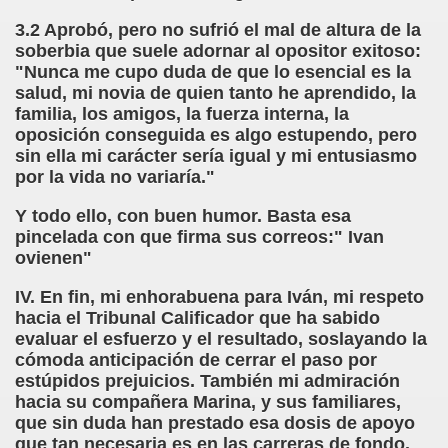
3.2 Aprobó, pero no sufrió el mal de altura de la
chez Oliva)
soberbia que suele adornar al opositor exitoso:
"Nunca me cupo duda de que lo esencial es la
cia la Luz (Brígida Rivas Ordóñez)
salud, mi novia de quien tanto he aprendido, la
familia, los amigos, la fuerza interna, la
é Mas Sancho)
oposición conseguida es algo estupendo, pero
sin ella mi carácter sería igual y mi entusiasmo
María Jesús Sánchez Oliva)
por la vida no variaría."
María Jesús Cañamares)
Y todo ello, con buen humor. Basta esa
pincelada con que firma sus correos:" Ivan
tonio Martín Figueroa)
ovienen"
IV. En fin, mi enhorabuena para Iván, mi respeto
ana (César Puente Fuente)
hacia el Tribunal Calificador que ha sabido
evaluar el esfuerzo y el resultado, soslayando la
aje a Louis Braille (Alberto Gil)
cómoda anticipación de cerrar el paso por
estúpidos prejuicios. También mi admiración
rcía)
hacia su compañera Marina, y sus familiares,
que sin duda han prestado esa dosis de apoyo
Pedro Rosell Vera)
que tan necesaria es en las carreras de fondo.