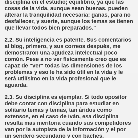
disciplina en el estudio; equilibrio, ya que las
cosas de la vida, aunque sean buenas, pueden
dagógica de la Educación Especial de la Mano de Sidonio 
alterar la tranquilidad necesaria; ganas, para no
desfallecer, y suerte, aunque los temas se tienen
do Mi Vida (Teresa Bornez Abascal)
que llevar todos bien preparados."
vador Pérez)
2.2. Su inteligencia es patente. Sus comentarios
al blog, primero, y sus correos después, me
e Cómo Ayudar a Personas con Discapacidad Visual
demostraron una agudeza intelectual poco
común. Pese a no ver físicamente creo que es
le (Pedro Zurita)
capaz de "ver" todas las dimensiones de los
problemas y eso le ha sido útil en la vida y le
(Angelines sánchez Herrero)
será utilísimo en la vida profesional que le
aguarda.
(Álvaro Cuetos Suárez)
2.3. Su disciplina es ejemplar. Si todo opositor
onzález Otero)
debe contar con disciplina para estudiar en
solitario temas y temas, tan áridos como
rique Elissalde)
extensos, en el caso de Iván, esa disciplina
resulta mas meritoria cuando sus competidores
onencia (Lídia León Esteban Y Víctor Martínez Maheux)
van por la autopista de la información y el por
un sendero secundario y con baches.