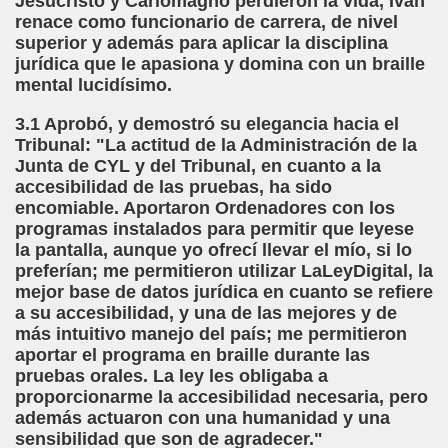
Jesucristo y Carlomagno perdieron la vida, Iván
renace como funcionario de carrera, de nivel
sell Vera)
superior y además para aplicar la disciplina
jurídica que le apasiona y domina con un braille
alego (Manuel González Otero)
mental lucidísimo.
 Sistema Braille (María Jesús Cañamares)
3.1 Aprobó, y demostró su elegancia hacia el
Tribunal: "La actitud de la Administración de la
io 2000 (Fermín Tamayo)
Junta de CYL y del Tribunal, en cuanto a la
accesibilidad de las pruebas, ha sido
sta Hablada Colegio Santiago Apóstol ONCE Pontevedra)
encomiable. Aportaron Ordenadores con los
programas instalados para permitir que leyese
lio-Agosto 2001 (Fermín Tamayo)
la pantalla, aunque yo ofrecí llevar el mío, si lo
preferían; me permitieron utilizar LaLeyDigital, la
cia (Pedro A. Zurita)
mejor base de datos jurídica en cuanto se refiere
a su accesibilidad, y una de las mejores y de
brero 2005 (Fermín Tamayo)
más intuitivo manejo del país; me permitieron
aportar el programa en braille durante las
rzo 2005 (Fermín Tamayo)
pruebas orales. La ley les obligaba a
proporcionarme la accesibilidad necesaria, pero
brero 2011 (Fermín Tamayo)
además actuaron con una humanidad y una
sensibilidad que son de agradecer."
ar la Participación de las Personas Deficientes Visuales en.