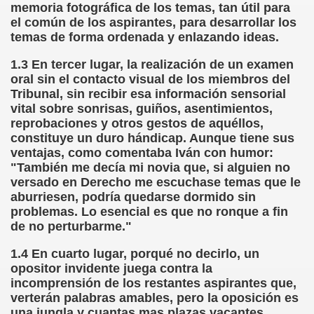
memoria fotográfica de los temas, tan útil para
el común de los aspirantes, para desarrollar los
rona: Fundamento Y Sentimientos (Samuel Rodríguez Font
temas de forma ordenada y enlazando ideas.
966 (Rogelio Muñoz Martínez)
1.3 En tercer lugar, la realización de un examen
oral sin el contacto visual de los miembros del
e la Luz (Alberto Gil)
Tribunal, sin recibir esa información sensorial
vital sobre sonrisas, guiños, asentimientos,
luita (Francesc Miñana)
reprobaciones y otros gestos de aquéllos,
constituye un duro hándicap. Aunque tiene sus
 Claudio Suárez Santana)
ventajas, como comentaba Iván con humor:
"También me decía mi novia que, si alguien no
 no latino (Pedro Zurita)
versado en Derecho me escuchase temas que le
aburriesen, podría quedarse dormido sin
ro Zurita, Ex Secretario Unión Mundial de Ciegos (Pedro Zur
problemas. Lo esencial es que no ronque a fin
de no perturbarme."
o Zurita, Ex Secretari Unió Mundial de Cecs, català (Pedro Zu
1.4 En cuarto lugar, porqué no decirlo, un
ntina del Monumento a Luis Braille, 1980 (editora Nacional 
opositor invidente juega contra la
incomprensión de los restantes aspirantes que,
ián Baquero, Conferencia (David López)
verterán palabras amables, pero la oposición es
una jungla y cuantas mas plazas vacantes