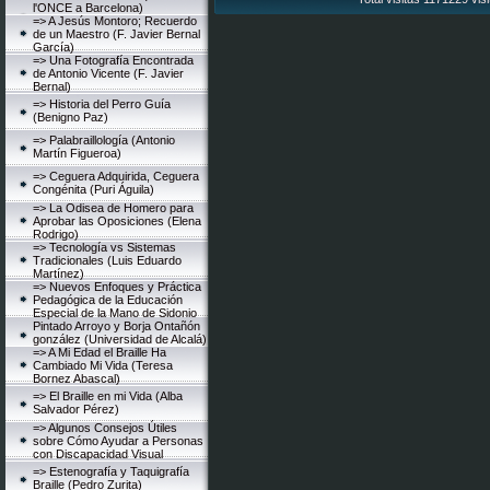
l'ONCE a Barcelona)
=> A Jesús Montoro; Recuerdo
de un Maestro (F. Javier Bernal
García)
=> Una Fotografía Encontrada
de Antonio Vicente (F. Javier
Bernal)
=> Historia del Perro Guía
(Benigno Paz)
=> Palabraillología (Antonio
Martín Figueroa)
=> Ceguera Adquirida, Ceguera
Congénita (Puri Águila)
=> La Odisea de Homero para
Aprobar las Oposiciones (Elena
Rodrigo)
=> Tecnología vs Sistemas
Tradicionales (Luis Eduardo
Martínez)
=> Nuevos Enfoques y Práctica
Pedagógica de la Educación
Especial de la Mano de Sidonio
Pintado Arroyo y Borja Ontañón
gonzález (Universidad de Alcalá)
=> A Mi Edad el Braille Ha
Cambiado Mi Vida (Teresa
Bornez Abascal)
=> El Braille en mi Vida (Alba
Salvador Pérez)
=> Algunos Consejos Útiles
sobre Cómo Ayudar a Personas
con Discapacidad Visual
=> Estenografía y Taquigrafía
Braille (Pedro Zurita)