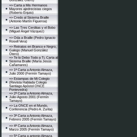
González Otero)
=> Carta a Mis Hermanos
Mayores ajedrecistas ciegos
(Roberto Enjuto)
=> Credo al Sistema Braille
(Antonio Martín Figueroa)
=> Las Tres Cerditas y el Bobo
(Miguel Ángel Vázquez)
=> Oda a Braille (Pedro Ignacio
Rosell Vera)
=> Retratos en Branco e Negro,
Galego (Manuel González
Otero)
=> Te lo Debo Todo a Ti, Carta al
Sistema Braille (María Jesús
Cañamares)
=> 1ª Carta a Antonio Almaza,
Julio 2000 (Fermín Tamayo)
=> Estampas de Mi Colegio
(Revista Hablada Colegio
Santiago Apóstol ONCE
Pontevedra)
=> 2ª Carta a Antonio Almaza,
Julio-Agosto 2001 (Fermín
Tamayo)
=> La ONCE en el Mundo,
Conferencia (Pedro A. Zurita)
=> 3ª Carta a Antonio Almaza,
Febrero 2005 (Fermín Tamayo)
=> 4ª Carta a Antonio Almaza,
Marzo 2005 (Fermín Tamayo)
=> 5ª Carta a antonio Almaza,