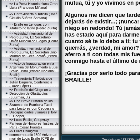
mutua, tú y yo vivimos en p
=> La Petita Història d'una Gran
Lluita (Francesc Miñana)
Algunos me dicen que tarde
=> Carta Abierta al Infinito (José
Claudio Suárez Santana)
dejarás de existir...; ¡nunc
=> Braille en Lenguas con
niego en redondo! Tú jamá
Alfabeto no latino (Pedro Zurita)
=> Actividad Internacional de
has estado aquí para darme a
Pedro Zurita, Ex Secretario
cuanto sé te lo debo a ti; tu 
Unión Mundial de Ciegos (Pedro
Zurita)
querrás, ¿verdad, mi amor?
=> Activitat Internacional de
Pedro Zurita, Ex Secretari Unió
aferro a ti con todas mis f
Mundial de Cecs, català (Pedro
Zurita)
conmigo hasta el último de 
=> Acto de Inauguración en la
Argentina del Monumento a Luis
Braille, 1980 (editora Nacional
¡Gracias por serlo todo par
Braille)
=> Trayectoria Tiflológica de
BRAILLE!
Julián Baquero, Conferencia
(David López)
=> Precisión del Ciego en la
Detección de Obstáculos
(Juurmaa, J.)
=> Una Breve Historia de los
Sistemas de Escritura Táctil
para Lectores con Ceguera o
Discapacidades visuales (Holly
L. Cooper)
=> Louis Braille, Coupvray-
Panteón de Hombres Ilustres de
París (César Puente)
=> Fullet Divulgatiu
commemoració 150è Aniversari
mort de Louis Braille (CPB de
Total visitas 1171229 vis