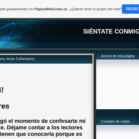
REGÍS
reado gratuitamente con
PaginaWebGratis.es
. ¿Quieres tener tu propio sitio web?
SIÉNTATE CONMI
Acerca de esta página
(María Jesús Cañamares)
i!
res
legó el momento de confesarte mi
Contador de visitas
e. Déjame contar a los lectores
 tienen que conocerla porque es