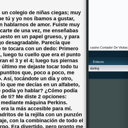
 un colegio de niñas ciegas; muy
ue tú y yo nos íbamos a gustar,
an hablarnos de amor. Fuiste muy
carte de una vez, me enseñabas
puesto en un papel grueso, y para
lgo desagradable. Parecía que
 te tocara con un dedo: Primero
casino
Contador De Visitas
, luego tu cuello que era el punto
an el 3 y el 4; luego tus piernas
Enlaces
r último me dejaste tocar todo tu
darling
puntitos que, poco a poco, me
 Así, tocándote un día y otro,
 lo que me decías en un alfabeto,
te podía yo hablar? ¿Cómo podía
 de ti? Me diste 2 opciones:
 mediante máquina Perkins.
 era la más accesible para mí.
dritos de la rejilla con un punzón
aje, con la combinación de todo el
po. Era divertido, pero pronto me