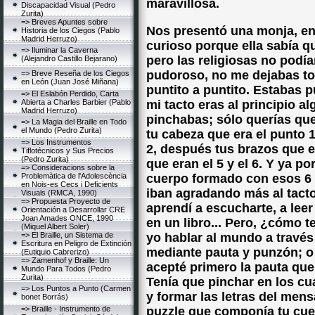
maravillosa.
Discapacidad Visual (Pedro
Zurita)
=> Breves Apuntes sobre
Nos presentó una monja, en
Historia de los Ciegos (Pablo
Madrid Herruzo)
curioso porque ella sabía q
=> Iluminar la Caverna
pero las religiosas no podí
(Alejandro Castillo Bejarano)
pudoroso, no me dejabas to
=> Breve Reseña de los Ciegos
en León (Juan José Miñana)
puntito a puntito. Estabas 
=> El Eslabón Perdido, Carta
Abierta a Charles Barbier (Pablo
mi tacto eras al principio a
Madrid Herruzo)
pinchabas; sólo querías que
=> La Magia del Braille en Todo
el Mundo (Pedro Zurita)
tu cabeza que era el punto 1
=> Los Instrumentos
2, después tus brazos que er
Tiflotécnicos y Sus Precios
(Pedro Zurita)
que eran el 5 y el 6. Y ya po
=> Consideracions sobre la
Problemàtica de l'Adolescència
cuerpo formado con esos 6 
en Nois-es Cecs i Deficients
iban agradando más al tacto.
Visuals (RMCA, 1990)
=> Propuesta Proyecto de
aprendí a escucharte, a leer
Orientación a Desarrollar CRE
Joan Amades ONCE, 1990
en un libro... Pero, ¿cómo 
(Miquel Albert Soler)
=> El Braille, un Sistema de
yo hablar al mundo a través
Escritura en Peligro de Extinción
mediante pauta y punzón; o
(Eutiquio Cabrerizo)
=> Zamenhof y Braille: Un
acepté primero la pauta que
Mundo Para Todos (Pedro
Zurita)
Tenía que pinchar en los cua
=> Los Puntos a Punto (Carmen
y formar las letras del mens
bonet Borrás)
=> Braille - Instrumento de
puzzle que componía tu cuer