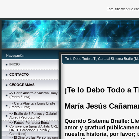
Este sitio web fue c
Navegación
Te lo Debo Todo a Ti, Carta al Sistema Braille 
INICIO
CONTACTO
CECOGRAMAS
¡Te lo Debo Todo a T
=> Carta Abierta a Valentin Haüy
(Pedro Zurita)
=> Carta Abierta a Louis Braille
María Jesús Cañama
(Pedro Zurita)
=> Braille de 8 Puntos y Gabriel
Abreu (Pedro Zurita)
Querido Sistema Braille: L
=> Pautes Per a una Bona
Convivència (grup d'Afiliats CRE
amor y gratitud públicament
ONCE Barcelona, Català y
nuestra historia, por favor;
Castellano)
=> El Dinero y las Personas con