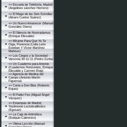
=> Escuela de Telefonía, Madrid
(Angelines sánchez Herrero)
=> El Mago de las Seis Estrellas
(Álvaro Cuetos Suárez)
=> Un Nuevo Amanecer (Manuel
González Otero)
=> El Silencio de Nostradamus
(Enrique Elissalde)
=> Mírame Para Que Yo Te
Oiga, Ponencia (Lídia León
Esteban Y Víctor Martínez
Maheux)
=> Los Ciegos y la Sociedad -
Varsovia 30-11-11 (Pedro Zurita)
=> Un Cuaderno para Antonio
(Cuadernos Horizontes, Enrique
Elissalde y Carmen Roig)
=> Agencia de Medina del
Campo (Antonio Martín
Figueroa)
=> Carta a Don Blas (Roberto
Enjuto)
=> El Patito Feo (Miguel Ángel
Vázquez)
=> Estampas de Madrid,
Testimonio Lectobraillístico
(Egosan)
=> La Caja de Aritmética
(Eutiquio Cabrerizo)
=> Última Lección (Manuel