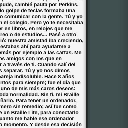
pude, cambié pauta por Perkins.
lo golpe de teclas formaba una
o comunicar con la gente. Tú y yo
el colegio. Pero yo te necesitaba
r en libros, en relojes que me
reo o de estudios... Pasé a otro
ó: nuestra amistad iba creciendo,
 estabas ahí para ayudarme a
demás por ejemplo a las cartas. Me
os amigos con los que en
a través de ti. Cuando salí del
s separar. Tú y yo nos dimos
areja indisoluble. Hace 8 años
ntos para siempre; fue el día que
 uno de mis más caros deseos:
da normalidad. Sin ti, mi Braille
oñarlo. Para tener un ordenador,
rimero sin remedio; así fue como
 un Braille Lite, para conectarlo
cuanto me hable ese ordenador
do momento. Y desde esa decisión