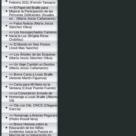
Febrero 2011 (Fermín Tamayo)
=> El Papel del Braille para
Mejorar la Participación de las
Personas Deficientes Visuales
en... (María Jesús Cañamares)
=> Falsa Noticia (María Jesús
Sánchez Oliva)
=> Los Insospechados Caminos
hacia la Luz (Brígida Rivas
Ordóñez)
=> El Mundo en Seis Puntos
(José Mas Sancho)
=> Los Árboles de las Esquinas
(María Jesús Sánchez Oliva)
=> Un Viaje Cambió un Destino
(María Jesús Cañamares)
=> Breve Carta a Louis Braille
(Antonio Martín Figueroa)
=> Carta para Mi Nieto en la
Ventana (César Puente Fuente)
=> Le Conocieron: A modo de
Homenaje a Louis Braille (Alberto
Gil)
=> Ole con Ole, ONCE (Olegario
García)
=> Homenaje a Antonio Pegoraro
(Pedro Rosell Vera)
=> Breve Historia sobre la
Educación de los Niños
Invidentes hasta la Puesta en
Marcha de su Integración en