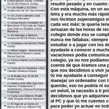
Emancipación Social, Córdoba
resultó pesado y en cuanto 
03-03-09 (Pedro A. Zurita)
=> Luis Braille y Su Obra
Con esta máquina, en un so
(traducción de Sor Sacramento)
letra y era mucho más rápid
=> Un Joven Llamado Louis
nos hicimos superamigos en 
(Enrique Elissalde)
=> Josep Ricart, Fundador en
cada vez más: te quería tene
Barcelona 1ª Escuela de Ciegos
Que Hubo en España (Jesús
avisaran de las horas de rec
Montoro)
colegio donde eso se cumpli
=> De Mendigo a Ministro,
Oviedo 04-06-09 (Pedro Zurita)
nunca me fallabas; siempre
=> Ciudadano del Mundo (Pedro
estudiar o a jugar con los 
Zurita)
ayudaste a conocer a much
=> Niños Ciegos - Acerca de la
Diferencia (Francisco Javier
vacaciones podía comunicar 
Bernal García)
colegio, ya no nos podíamo
=> Carta a Santa Lucía (Roberto
Enjuto)
cuenta de que éramos una p
=> Carta de Un Vendedor a Sus
que nos decidimos a vivir ju
Clientes (Roberto Enjuto)
tú me ayudaste a conseguir
=> El Braille Hoy 15-09-09
(Pedro Zurita)
manejar un ordenador con to
=> Santa Lucía; Más Que Una
querido, eso no podría ni s
Patrona: Fundamento Y
Sentimientos (Samuel Rodríguez
un móvil, te necesito a ti p
Fontecha)
decidimos que yo adquiriese
=> Carta a los Editores Braille,
1966 (Rogelio Muñoz Martínez)
al PC y que tú me cuentes 
=> El Viaje de un Genio en
para poder yo actuar en to
Busca de la Luz (Alberto Gil)