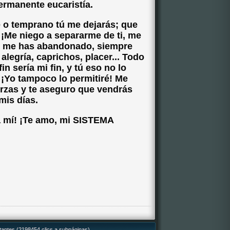
ermanente eucaristía.
 o temprano tú me dejarás; que
a! ¡Me niego a separarme de ti, me
s me has abandonado, siempre
legría, caprichos, placer... Todo
fin sería mi fin, y tú eso no lo
 ¡Yo tampoco lo permitiré! Me
uerzas y te aseguro que vendrás
mis días.
a mí! ¡Te amo, mi SISTEMA
itantes (2198454 clics a subpáginas)