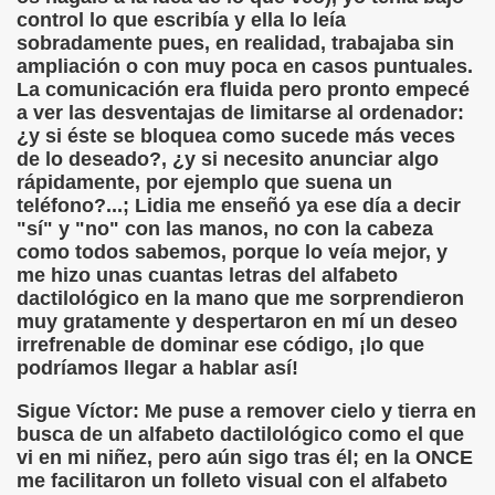
control lo que escribía y ella lo leía
sobradamente pues, en realidad, trabajaba sin
, Sordo-ciego, elpais.com, 03-02-2008 (Juan José Millás)
ampliación o con muy poca en casos puntuales.
La comunicación era fluida pero pronto empecé
ímite (Juan José Millás)
a ver las desventajas de limitarse al ordenador:
¿y si éste se bloquea como sucede más veces
 (José Molina Torres)
de lo deseado?, ¿y si necesito anunciar algo
rápidamente, por ejemplo que suena un
E (José Molina Torres)
teléfono?...; Lidia me enseñó ya ese día a decir
"sí" y "no" con las manos, no con la cabeza
olegio San Luis Gonzaga de la ONCE (José Molina Torres)
como todos sabemos, porque lo veía mejor, y
me hizo unas cuantas letras del alfabeto
tín Figueroa)
dactilológico en la mano que me sorprendieron
muy gratamente y despertaron en mí un deseo
.. Todavía (Andrea Muñoz Fernández)
irrefrenable de dominar ese código, ¡lo que
podríamos llegar a hablar así!
os (María Jesús Cañamares Muñoz)
Sigue Víctor: Me puse a remover cielo y tierra en
eroa)
busca de un alfabeto dactilológico como el que
vi en mi niñez, pero aún sigo tras él; en la ONCE
 Cañamares Muñoz)
me facilitaron un folleto visual con el alfabeto