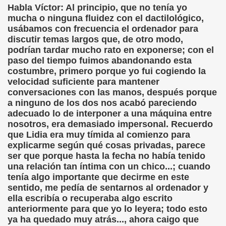
Habla Víctor: Al principio, que no tenía yo
mucha o ninguna fluidez con el dactilológico,
ontoro Martínez)
usábamos con frecuencia el ordenador para
discutir temas largos que, de otro modo,
ute)
podrían tardar mucho rato en exponerse; con el
paso del tiempo fuimos abandonando esta
gado Casino)
costumbre, primero porque yo fui cogiendo la
velocidad suficiente para mantener
r la Superficie (Ximo González Sospedra)
conversaciones con las manos, después porque
a ninguno de los dos nos acabó pareciendo
arrido)
adecuado lo de interponer a una máquina entre
nosotros, era demasiado impersonal. Recuerdo
ías (Antonio Pareja Serrada)
que Lidia era muy tímida al comienzo para
explicarme según qué cosas privadas, parece
ser que porque hasta la fecha no había tenido
una relación tan íntima con un chico...; cuando
i Fabre)
tenía algo importante que decirme en este
sentido, me pedía de sentarnos al ordenador y
olina Torres)
ella escribía o recuperaba algo escrito
anteriormente para que yo lo leyera; todo esto
 Desconocido)
ya ha quedado muy atrás..., ahora caigo que