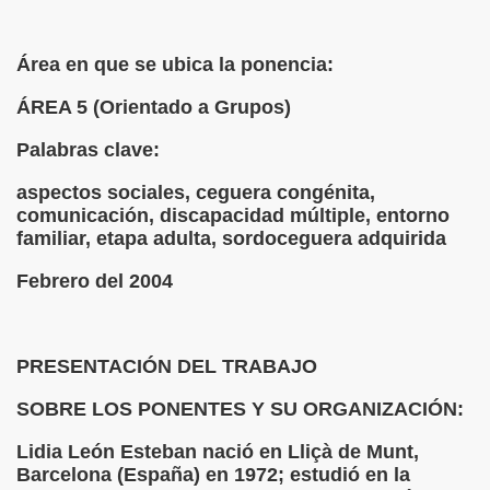
 de los Ciegos (Pablo Madrid Herruzo)
Área en que se ubica la ponencia:
Castillo Bejarano)
ÁREA 5 (Orientado a Grupos)
n León (Juan José Miñana)
Palabras clave:
rta a Charles Barbier (Pablo Madrid Herruzo)
aspectos sociales, ceguera congénita,
comunicación, discapacidad múltiple, entorno
l Mundo (Pedro Zurita)
familiar, etapa adulta, sordoceguera adquirida
 y Sus Precios (Pedro Zurita)
Febrero del 2004
emàtica de l'Adolescència en Nois-es Cecs i Deficients Vis
PRESENTACIÓN DEL TRABAJO
ción a Desarrollar CRE Joan Amades ONCE, 1990 (Miquel Al
SOBRE LOS PONENTES Y SU ORGANIZACIÓN:
tura en Peligro de Extinción (Eutiquio Cabrerizo)
Lidia León Esteban nació en Lliçà de Munt,
Para Todos (Pedro Zurita)
Barcelona (España) en 1972; estudió en la