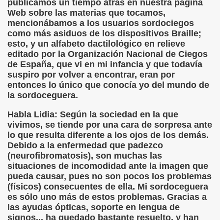
publicamos un tiempo atrás en nuestra página
Web sobre las materias que tocamos,
n Figueroa)
mencionábamos a los usuarios sordociegos
como más asiduos de los dispositivos Braille;
alance y perspectivas (Enrique Elissalde)
esto, y un alfabeto dactilológico en relieve
editado por la Organización Nacional de Ciegos
ía Jesús Cañamares)
de España, que vi en mi infancia y que todavía
suspiro por volver a encontrar, eran por
amino de Santiago (Angelines sánchez Herrero)
entonces lo único que conocía yo del mundo de
la sordoceguera.
(Manuel González Otero)
Habla Lidia: Según la sociedad en la que
n Disminución Visual Grave (Pedro Zurita)
vivimos, se tiende por una cara de sorpresa ante
lo que resulta diferente a los ojos de los demás.
(Manuel gonzález Otero)
Debido a la enfermedad que padezco
(neurofibromatosis), son muchas las
Gil)
situaciones de incomodidad ante la imagen que
pueda causar, pues no son pocos los problemas
 Castellano e Italiano (Pedro Zurita)
(físicos) consecuentes de ella. Mi sordoceguera
es sólo uno más de estos problemas. Gracias a
e la ONCE de Pontevedra (Blas Vázquez Rodríguez)
las ayudas ópticas, soporte en lengua de
signos... ha quedado bastante resuelto, y han