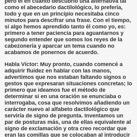
pero él en cuanto descubrió una alternativa tal
como el abecedario dactilológico, lo prefería,
z, Aldaba)
todo y que en un principio necesitaba cinco
minutos para descifrar una frase. Con el tiempo,
ra)
si algo hemos aprendido tanto él como yo, es:
primero a tener paciencia para aguantarnos y
i)
segundo entender que somos los reyes de la
cabezonería y aparcar un tema cuando no
ti)
acabamos de ponernos de acuerdo.
mento (Francisco García Pavón)
Habla Víctor: Muy pronto, cuando comencé a
adquirir fluidez en hablar con las manos,
nterruptus de la Vida de Casimiro Seisluces (Varios Autor
advertimos que nos estaban faltando signos o
gestos que expresaran situaciones concretas; lo
adden)
primero que ideamos fue el método de
determinar si en una oración se enunciaba o
dita (José Amando Ruiz "Jose Ruivari")
interrogaba, cosa que resolvimos añadiendo un
carácter nuevo al alfabeto dactilológico que
oletti)
serviría de signo de pregunta. Inventamos un
par de posturas más, una de ellas equivalente al
(Angelines Sánchez)
signo de exclamación y otra creo recordar que
eran las comillas que se colocaban al introducir