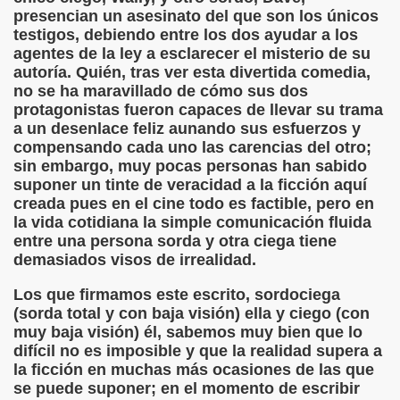
ovia 30-11-11 (Pedro Zurita)
presencian un asesinato del que son los únicos
testigos, debiendo entre los dos ayudar a los
adernos Horizontes, Enrique Elissalde y Carmen Roig)
agentes de la ley a esclarecer el misterio de su
autoría. Quién, tras ver esta divertida comedia,
(Antonio Martín Figueroa)
no se ha maravillado de cómo sus dos
protagonistas fueron capaces de llevar su trama
to)
a un desenlace feliz aunando sus esfuerzos y
compensando cada uno las carencias del otro;
zquez)
sin embargo, muy pocas personas han sabido
suponer un tinte de veracidad a la ficción aquí
 Lectobraillístico (Egosan)
creada pues en el cine todo es factible, pero en
la vida cotidiana la simple comunicación fluida
 Cabrerizo)
entre una persona sorda y otra ciega tiene
demasiados visos de irrealidad.
ez Otero)
Los que firmamos este escrito, sordociega
ajedrecistas ciegos (Roberto Enjuto)
(sorda total y con baja visión) ella y ciego (con
muy baja visión) él, sabemos muy bien que lo
nio Martín Figueroa)
difícil no es imposible y que la realidad supera a
la ficción en muchas más ocasiones de las que
Miguel Ángel Vázquez)
se puede suponer; en el momento de escribir