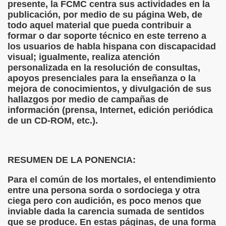
presente, la FCMC centra sus actividades en la
cción de Obstáculos (Juurmaa, J.)
publicación, por medio de su página Web, de
todo aquel material que pueda contribuir a
emas de Escritura Táctil para Lectores con Ceguera o Disca
formar o dar soporte técnico en este terreno a
los usuarios de habla hispana con discapacidad
ón de Hombres Ilustres de París (César Puente)
visual; igualmente, realiza atención
personalizada en la resolución de consultas,
ó 150è Aniversari mort de Louis Braille (CPB de l'ONCE a B
apoyos presenciales para la enseñanza o la
mejora de conocimientos, y divulgación de sus
n Maestro (F. Javier Bernal García)
hallazgos por medio de campañas de
información (prensa, Internet, edición periódica
ntonio Vicente (F. Javier Bernal)
de un CD-ROM, etc.).
no Paz)
n Figueroa)
RESUMEN DE LA PONENCIA:
ngénita (Puri Águila)
Para el común de los mortales, el entendimiento
entre una persona sorda o sordociega y otra
obar las Oposiciones (Elena Rodrigo)
ciega pero con audición, es poco menos que
inviable dada la carencia sumada de sentidos
ionales (Luis Eduardo Martínez)
que se produce. En estas páginas, de una forma