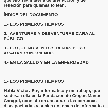
que ello sea materia de distracción y de
reflexión para quienes lo lean.
chez Oliva)
ÍNDICE DEL DOCUMENTO
cia la Luz (Brígida Rivas Ordóñez)
1.- LOS PRIMEROS TIEMPOS
é Mas Sancho)
2.- AVENTURAS Y DESVENTURAS CARA AL
PÚBLICO
María Jesús Sánchez Oliva)
3.- LO QUE NO VEN LOS DEMÁS PERO
María Jesús Cañamares)
ACABAN CONOCIENDO
tonio Martín Figueroa)
4.- EN LA SALUD Y EN LA ENFERMEDAD
ana (César Puente Fuente)
1.- LOS PRIMEROS TIEMPOS
aje a Louis Braille (Alberto Gil)
Habla Víctor: Soy informático y mi trabajo, que
rcía)
se desarrolla en la Fundación de Ciegos Manuel
Caragol, consiste en asesorar a las personas
Pedro Rosell Vera)
discapacitadas visuales en temas de informática