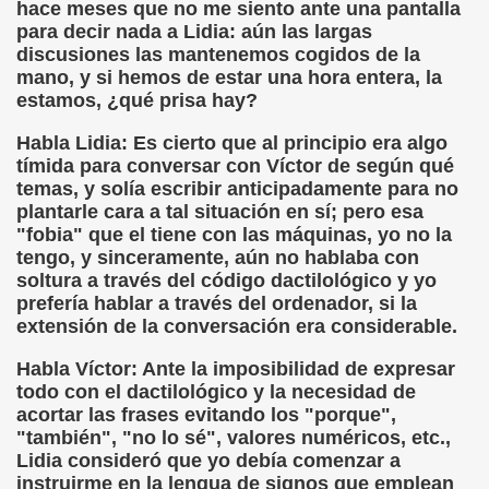
hace meses que no me siento ante una pantalla
dro (Andres Barba)
para decir nada a Lidia: aún las largas
discusiones las mantenemos cogidos de la
ias a la ONCE (María Ferradás Taboada)
mano, y si hemos de estar una hora entera, la
estamos, ¿qué prisa hay?
S - SORIA)
Habla Lidia: Es cierto que al principio era algo
tímida para conversar con Víctor de según qué
temas, y solía escribir anticipadamente para no
plantarle cara a tal situación en sí; pero esa
"fobia" que el tiene con las máquinas, yo no la
LARES
tengo, y sinceramente, aún no hablaba con
soltura a través del código dactilológico y yo
prefería hablar a través del ordenador, si la
extensión de la conversación era considerable.
DCASTS
Habla Víctor: Ante la imposibilidad de expresar
todo con el dactilológico y la necesidad de
acortar las frases evitando los "porque",
"también", "no lo sé", valores numéricos, etc.,
Lidia consideró que yo debía comenzar a
instruirme en la lengua de signos que emplean