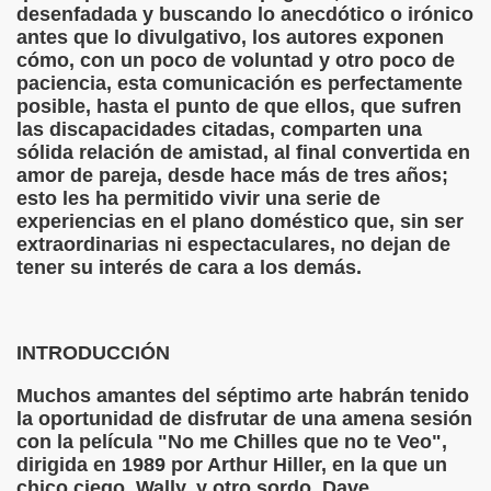
desenfadada y buscando lo anecdótico o irónico
dagógica de la Educación Especial de la Mano de Sidonio 
antes que lo divulgativo, los autores exponen
cómo, con un poco de voluntad y otro poco de
do Mi Vida (Teresa Bornez Abascal)
paciencia, esta comunicación es perfectamente
posible, hasta el punto de que ellos, que sufren
vador Pérez)
las discapacidades citadas, comparten una
sólida relación de amistad, al final convertida en
e Cómo Ayudar a Personas con Discapacidad Visual
amor de pareja, desde hace más de tres años;
esto les ha permitido vivir una serie de
le (Pedro Zurita)
experiencias en el plano doméstico que, sin ser
extraordinarias ni espectaculares, no dejan de
(Angelines sánchez Herrero)
tener su interés de cara a los demás.
(Álvaro Cuetos Suárez)
INTRODUCCIÓN
onzález Otero)
Muchos amantes del séptimo arte habrán tenido
rique Elissalde)
la oportunidad de disfrutar de una amena sesión
con la película "No me Chilles que no te Veo",
onencia (Lídia León Esteban Y Víctor Martínez Maheux)
dirigida en 1989 por Arthur Hiller, en la que un
chico ciego, Wally, y otro sordo, Dave,