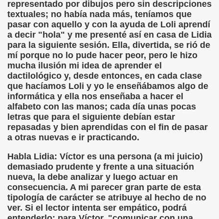
representado por dibujos pero sin descripciones
a torres)
textuales; no había nada más, teníamos que
pasar con aquello y con la ayuda de Loli aprendí
o de Papel (José Molina Torres)
a decir "hola" y me presenté así en casa de Lidia
para la siguiente sesión. Ella, divertida, se rió de
s - Reunión de Semáforos (José Molina Torres)
mí porque no lo pude hacer peor, pero le hizo
mucha ilusión mi idea de aprender el
Bestard)
dactilológico y, desde entonces, en cada clase
que hacíamos Loli y yo le enseñábamos algo de
néndez Pelayo, Jesús Montoro y Espido Freire)
informática y ella nos enseñaba a hacer el
alfabeto con las manos; cada día unas pocas
a, El País, 12 de Mayo de 1990 (Antonio Muñoz Molina)
letras que para el siguiente debían estar
repasadas y bien aprendidas con el fin de pasar
a otras nuevas e ir practicando.
orales)
Habla Lidia: Víctor es una persona (a mi juicio)
demasiado prudente y frente a una situación
ia Gayoso)
nueva, la debe analizar y luego actuar en
consecuencia. A mi parecer gran parte de esta
tipología de carácter se atribuye al hecho de no
ver. Si el lector intenta ser empático, podrá
entenderlo: para Víctor, "comunicar con una