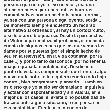
persona que no oye, si yo no veo", era una
 Palacio Valdes)
situación nueva, pero para mí las barreras
comunicativas son un hecho bastante normal,
tavo Adolfo Bécquer)
ya sea con una persona ciega, oyente, sorda...
De momento siempre encuentro un recurso
ento (Anónimo)
alternativo al ordenador, si hay un cortocircuito,
o se le ocurre bloquearse. Desde la perspectiva
de Víctor, aquí empieza el problema, él no se da
cuenta de algunas cosas que los que vemos las
de Amicis)
damos por supuestas (por el simple hecho de
ver, en la televisión, en la vida cotidiana, por la
 de Caminantes, Cuento LIII (Juan de Timoneda)
calle...) y por lo tanto desconoce (por no tener la
imagen grabada mentalmente). Desde este
la Indostánica (Anónimo)
punto de vista es comprensible que frente a algo
nuevo dude sobre ello o quiera tenerlo todo bajo
zaguirre)
control, bien programado, planeado... También
es cierto que yo suelo ser demasiado impulsiva
y actuar con espontaneidad y sin valorar, en el
mejor de los casos, si existe o no posibilidad de
fracaso ante alguna situación, o sin pensar en
Gayoso)
esa posibilidad. Frente a la intención de