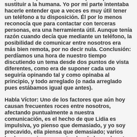
sustituir a la humana. Yo por mi parte intentaba
hacerle entender que a veces es muy útil tener
un teléfono a tu disposición. Él por lo menos
reconocía que para contactar con terceras
personas, era una herramienta útil. Aunque tenía
razón cuando decía que mediante un teléfono, la
posibilidad de comunicar entre nosotros era
más bien remota, por no decir nula. Conclusión:
perdíamos una hora de nuestro tiempo
discutiendo un tema desde dos puntos de vista
diferentes, como era de suponer cada uno
seguiría opinando tal y como opinaba al
principio, y todo arreglado (o nada arreglado
pues estábamos igual que antes).
Habla Víctor: Uno de los factores que aún hoy
causan frecuentes roces entre nosotros,
afectando puntualmente a nuestra
comunicación, es el hecho de que Lidia es
impulsiva, yo pienso que demasiado, y yo soy
precavido, ella piensa que demasiado; varios