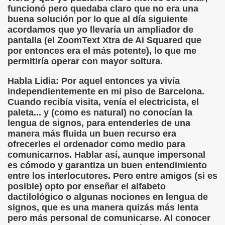
ort Valentines)
funcionó pero quedaba claro que no era una
buena solución por lo que al día siguiente
 Sarrió)
acordamos que yo llevaría un ampliador de
pantalla (el ZoomText Xtra de Ai Squared que
istir (Associació Catalana per a la Integració del Cec)
por entonces era el más potente), lo que me
permitiría operar con mayor soltura.
 Rivas Ordóñez)
Habla Lidia: Por aquel entonces ya vivía
s (María Jesús Cañamares)
independientemente en mi piso de Barcelona.
Cuando recibía visita, venía el electricista, el
to gil)
paleta... y (como es natural) no conocían la
lengua de signos, para entenderles de una
Gay)
manera más fluida un buen recurso era
ofrecerles el ordenador como medio para
, con el Tacto; una Sutil Diferencia (Fini Sarrió)
comunicarnos. Hablar así, aunque impersonal
es cómodo y garantiza un buen entendimiento
ldo Rodríguez (Francesc Miñana)
entre los interlocutores. Pero entre amigos (si es
posible) opto por enseñar el alfabeto
 (María Jesús Cañamares)
dactilológico o algunas nociones en lengua de
signos, que es una manera quizás más lenta
con Baja Visión, del Libro Nada sobre Nosotros sin Nosotro
pero más personal de comunicarse. Al conocer