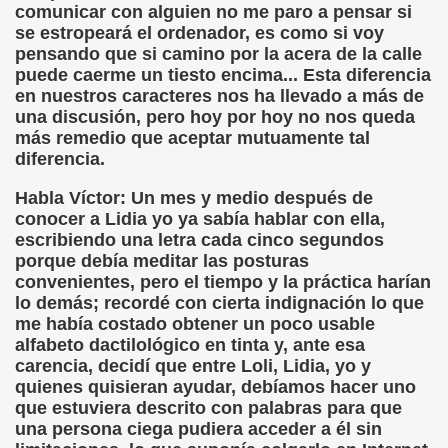
comunicar con alguien no me paro a pensar si
mann Hesse)
se estropeará el ordenador, es como si voy
pensando que si camino por la acera de la calle
n)
puede caerme un tiesto encima... Esta diferencia
en nuestros caracteres nos ha llevado a más de
das (Saúl Orea Mateo)
una discusión, pero hoy por hoy no nos queda
más remedio que aceptar mutuamente tal
aballero, Cecilia Bohl de Faber)
diferencia.
Cuento XXXIV (Infante Don Juan Manuel)
Habla Víctor: Un mes y medio después de
conocer a Lidia yo ya sabía hablar con ella,
do)
escribiendo una letra cada cinco segundos
porque debía meditar las posturas
convenientes, pero el tiempo y la práctica harían
lo demás; recordé con cierta indignación lo que
adja)
me había costado obtener un poco usable
alfabeto dactilológico en tinta y, ante esa
ric Bayé)
carencia, decidí que entre Loli, Lidia, yo y
quienes quisieran ayudar, debíamos hacer uno
ciones (Enric Bayé)
que estuviera descrito con palabras para que
una persona ciega pudiera acceder a él sin
l Gila)