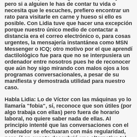
ar (Sergio Farràs)
pero si a alguien le has de contar tu vida o
necesita que le escuches, prefiero encontrar un
 Roig)
rato para visitarle en carne y hueso si ello es
posible. Con Lidia tuve que hacer una excepción
porque nuestro único medio de contactar a
distancia era el correo electrónico o, para cosas
 para Acunar un Sueño roto (F. Javier Bernal García)
urgentes, la mensajería instantánea como MSN
Messenger o ICQ; otro motivo por el que aprendí
ue Fernández del Campo)
dactilológico fue para que no se interpusiera un
ordenador entre nosotros pues he de reconocer
que aún hoy sigo mirando con malos ojos a los
programas conversacionales, a pesar de su
 Piedrahita)
manifiesta y demostrada utilidad para nuestro
caso.
 (Angelines Sánchez)
Habla Lidia: Lo de Víctor con las máquinas yo lo
García)
llamaría "fobia", sí, reconoce que son útiles (por
algo trabaja con ellas) pero fuera de horario
laboral, no quiere saber nada de ellas. Al
principio intenté que las conversaciones con el
ordenador se efectuaran con más regularidad,
por el Departamento de Policía (Fernando Casasola)