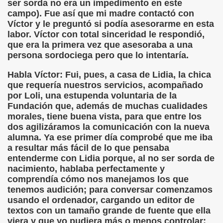
ser sorda no era un impedimento en este
campo). Fue así que mi madre contactó con
el Alumnado y Carta del Director a los padres (Col. Sant
Víctor y le preguntó si podía asesorarme en esta
labor. Víctor con total sinceridad le respondió,
l Braille Como Medio de Lectura y Escritura (Dr. Phil Hatlen
que era la primera vez que asesoraba a una
persona sordociega pero que lo intentaría.
arcelona (Àngel Mas Parera)
Habla Víctor: Fui, pues, a casa de Lidia, la chica
o (Alberto Gil)
que requería nuestros servicios, acompañado
por Loli, una estupenda voluntaria de la
rto Gil)
Fundación que, además de muchas cualidades
morales, tiene buena vista, para que entre los
stina Ruiz Carrión)
dos agilizáramos la comunicación con la nueva
alumna. Ya ese primer día comprobé que me iba
ONCE Barcelona (Àngel Mas Parera)
a resultar más fácil de lo que pensaba
entenderme con Lidia porque, al no ser sorda de
do Centenera)
nacimiento, hablaba perfectamente y
comprendía cómo nos manejamos los que
Martín Figueroa)
tenemos audición; para conversar comenzamos
usando el ordenador, cargando un editor de
unes 4 de Enero de 2016 (Alberto gil)
textos con un tamaño grande de fuente que ella
viera y que yo pudiera más o menos controlar;