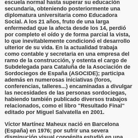
escuela normal hasta superar su educación
onet Borrás)
secundaria, obteniendo posteriormente una
diplomatura universitaria como Educadora
ipación Social, Córdoba 03-03-09 (Pedro A. Zurita)
Social. A los 21 años, fruto de una larga
enfermedad que la afecta desde los 14, perdió
ción de Sor Sacramento)
por completo el oído y de forma parcial la vista,
lo que inevitablemente condicionó el desarrollo
ue Elissalde)
ulterior de su vida. En la actualidad trabaja
como contable y secretaria en una empresa del
rcelona 1ª Escuela de Ciegos Que Hubo en España (Jesús 
ramo de la construcción, y ostenta el cargo de
Subdelegada para Cataluña de la Asociación de
04-06-09 (Pedro Zurita)
Sordociegos de España (ASOCIDE); participa
además en numerosas iniciativas (foros,
urita)
conferencias, talleres...) encaminadas a divulgar
las necesidades de las personas sordociegas,
erencia (Francisco Javier Bernal García)
habiendo también publicado diversos trabajos
relacionados, como el libro "Resultado Final"
njuto)
editado por Miguel Salvatella en 2001.
ientes (Roberto Enjuto)
Víctor Martínez Maheux nació en Barcelona
(España) en 1976; por sufrir una severa
urita)
disminución visual congénita estudió en una