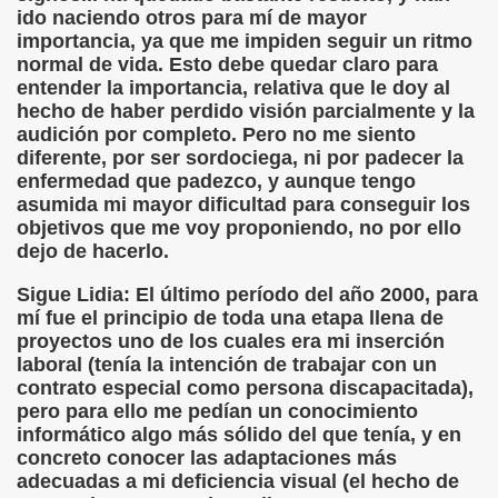
ctura (Carmen Bonet Borrás)
ido naciendo otros para mí de mayor
importancia, ya que me impiden seguir un ritmo
istema de Lectura para los Ciegos (Eutiquio Cabrerizo)
normal de vida. Esto debe quedar claro para
entender la importancia, relativa que le doy al
 de Alicante (Juan José Miñana Estruch)
hecho de haber perdido visión parcialmente y la
audición por completo. Pero no me siento
tín-Blas Sánchez)
diferente, por ser sordociega, ni por padecer la
enfermedad que padezco, y aunque tengo
Álvarez Sanz)
asumida mi mayor dificultad para conseguir los
objetivos que me voy proponiendo, no por ello
esas! (Lola Bogas)
dejo de hacerlo.
Sigue Lidia: El último período del año 2000, para
tudiante Ciego Integrado a la Escuela Regular (José Arias
mí fue el principio de toda una etapa llena de
proyectos uno de los cuales era mi inserción
critura (María Jesús Cañamares)
laboral (tenía la intención de trabajar con un
contrato especial como persona discapacitada),
 Marcilla Solana)
pero para ello me pedían un conocimiento
informático algo más sólido del que tenía, y en
an Antonio Campos Sánchez)
concreto conocer las adaptaciones más
adecuadas a mi deficiencia visual (el hecho de
Braille (Pedro Zurita)