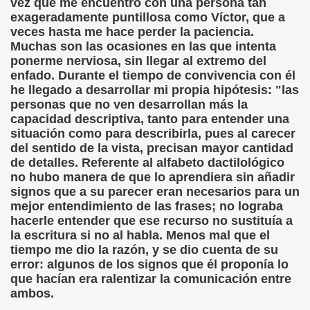
vez que me encuentro con una persona tan
exageradamente puntillosa como Víctor, que a
veces hasta me hace perder la paciencia.
co García Pavón)
Muchas son las ocasiones en las que intenta
ponerme nerviosa, sin llegar al extremo del
 Clarín)
enfado. Durante el tiempo de convivencia con él
he llegado a desarrollar mi propia hipótesis: "las
personas que no ven desarrollan más la
capacidad descriptiva, tanto para entender una
situación como para describirla, pues al carecer
del sentido de la vista, precisan mayor cantidad
de detalles. Referente al alfabeto dactilológico
no hubo manera de que lo aprendiera sin añadir
go
signos que a su parecer eran necesarios para un
mejor entendimiento de las frases; no lograba
(Francisco Rojas González)
hacerle entender que ese recurso no sustituía a
la escritura si no al habla. Menos mal que el
do Casino)
tiempo me dio la razón, y se dio cuenta de su
error: algunos de los signos que él proponía lo
o)
que hacían era ralentizar la comunicación entre
ambos.
Montoro Martínez)