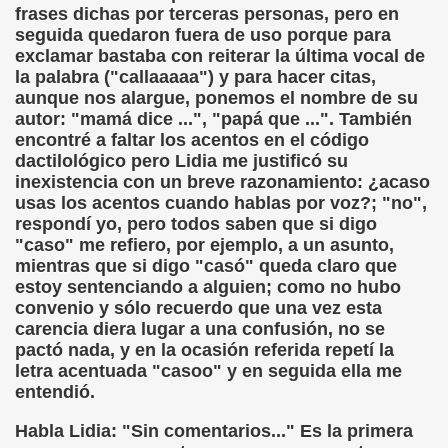
frases dichas por terceras personas, pero en
seguida quedaron fuera de uso porque para
mentos (José Luis Castillo Puche)
exclamar bastaba con reiterar la última vocal de
la palabra ("callaaaaa") y para hacer citas,
Se Suple con Buenas Voces (Fermín Tamayo)
aunque nos alargue, ponemos el nombre de su
autor: "mamá dice ...", "papá que ...". También
encontré a faltar los acentos en el código
dactilológico pero Lidia me justificó su
García Uribe)
inexistencia con un breve razonamiento: ¿acaso
usas los acentos cuando hablas por voz?; "no",
zález Hierro)
respondí yo, pero todos saben que si digo
"caso" me refiero, por ejemplo, a un asunto,
mientras que si digo "casó" queda claro que
estoy sentenciando a alguien; como no hubo
 García)
convenio y sólo recuerdo que una vez esta
carencia diera lugar a una confusión, no se
ere Coger Polvo (Mar Paredes)
pactó nada, y en la ocasión referida repetí la
letra acentuada "casoo" y en seguida ella me
olenko)
entendió.
, Carmen Colodrero y Ángel Treviño)
Habla Lidia: "Sin comentarios..." Es la primera