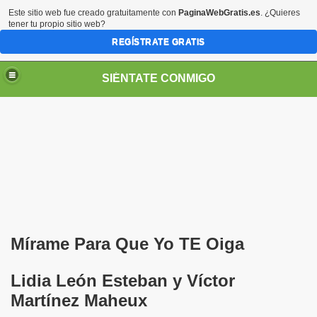
Este sitio web fue creado gratuitamente con
PaginaWebGratis.es
. ¿Quieres
tener tu propio sitio web?
REGÍSTRATE GRATIS
SIÉNTATE CONMIGO
Pedro Zurita)
edro Zurita)
Mírame Para Que Yo TE Oiga
breu (Pedro Zurita)
Lidia León Esteban y Víctor
ncia (grup d'Afiliats CRE ONCE Barcelona, Català y Castel
Martínez Maheux
iscapacidad Visual (Pedro Zurita)