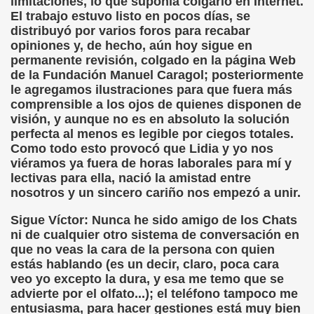
limitaciones, lo que suponía colgarlo en Internet.
El trabajo estuvo listo en pocos días, se
distribuyó por varios foros para recabar
opiniones y, de hecho, aún hoy sigue en
andro Casona)
permanente revisión, colgado en la página Web
de la Fundación Manuel Caragol; posteriormente
iller)
le agregamos ilustraciones para que fuera más
comprensible a los ojos de quienes disponen de
)
visión, y aunque no es en absoluto la solución
perfecta al menos es legible por ciegos totales.
Realidad (Roberto Enjuto)
Como todo esto provocó que Lidia y yo nos
viéramos ya fuera de horas laborales para mí y
eterlink)
lectivas para ella, nació la amistad entre
nosotros y un sincero cariño nos empezó a unir.
 George Wells)
Sigue Víctor: Nunca he sido amigo de los Chats
 Perro de Ciego (Camilo José Cela)
ni de cualquier otro sistema de conversación en
que no veas la cara de la persona con quien
estás hablando (es un decir, claro, poca cara
veo yo excepto la dura, y esa me temo que se
advierte por el olfato...); el teléfono tampoco me
entusiasma, para hacer gestiones está muy bien