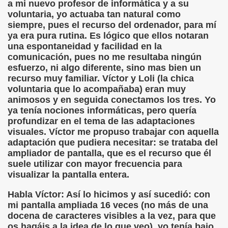
a mi nuevo profesor de informática y a su
o y la Franqueza (Sergio Gay Laudes)
voluntaria, yo actuaba tan natural como
siempre, pues el recurso del ordenador, para mí
d'una Companyia de Músics Cecs en 1647 (Arxiu Històric de 
ya era pura rutina. Es lógico que ellos notaran
una espontaneidad y facilidad en la
s Ordóñez)
comunicación, pues no me resultaba ningún
esfuerzo, ni algo diferente, sino mas bien un
Braille 2018 (Comisión Braille Latinoamericana)
recurso muy familiar. Víctor y Loli (la chica
voluntaria que lo acompañaba) eran muy
ncia Iberoamericana del Braille, 1999 (Pedro A. Zurita Fanjul
animosos y en seguida conectamos los tres. Yo
ya tenía nociones informáticas, pero quería
uentón (Jesús Alberto Gil Pardo)
profundizar en el tema de las adaptaciones
visuales. Víctor me propuso trabajar con aquella
l, Lucía (Cat Yuste)
adaptación que pudiera necesitar: se trataba del
ampliador de pantalla, que es el recurso que él
ersaciones con Pedro Zurita, 14-06-2005 (Transcriptor Carl
suele utilizar con mayor frecuencia para
visualizar la pantalla entera.
a (Félix Gende Río)
Habla Víctor: Así lo hicimos y así sucedió: con
mi pantalla ampliada 16 veces (no más de una
nti Moese y Javier Fran)
docena de caracteres visibles a la vez, para que
os hagáis a la idea de lo que veo), yo tenía bajo
dos Mis Sentidos (Eutiquio Cabrerizo)