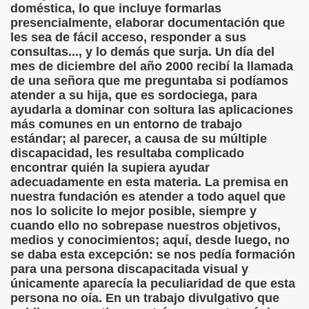
doméstica, lo que incluye formarlas
ión de los Niños Invidentes hasta la Puesta en Marcha de s
presencialmente, elaborar documentación que
les sea de fácil acceso, responder a sus
 Opción de Pasado, de Presente y de Futuro (Equipos del 
consultas..., y lo demás que surja. Un día del
mes de diciembre del año 2000 recibí la llamada
talà (Pedro Zurita)
de una señora que me preguntaba si podíamos
atender a su hija, que es sordociega, para
ego (Pedro Zurita)
ayudarla a dominar con soltura las aplicaciones
más comunes en un entorno de trabajo
sturiano (Pedro Zurita)
estándar; al parecer, a causa de su múltiple
discapacidad, les resultaba complicado
Irekia, Euskera (Pedro Zurita)
encontrar quién la supiera ayudar
adecuadamente en esta materia. La premisa en
ncierto de San Ovidio (Roberto Enjuto)
nuestra fundación es atender a todo aquel que
nos lo solicite lo mejor posible, siempre y
io Soto Galán)
cuando ello no sobrepase nuestros objetivos,
medios y conocimientos; aquí, desde luego, no
raille (M. R. Olson)
se daba esta excepción: se nos pedía formación
para una persona discapacitada visual y
tein Fellenius)
únicamente aparecía la peculiaridad de que esta
persona no oía. En un trabajo divulgativo que
rios)