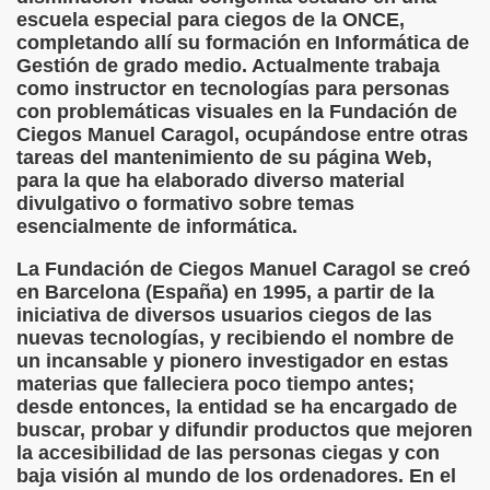
escuela especial para ciegos de la ONCE,
rona: Fundamento Y Sentimientos (Samuel Rodríguez Font
completando allí su formación en Informática de
Gestión de grado medio. Actualmente trabaja
966 (Rogelio Muñoz Martínez)
como instructor en tecnologías para personas
con problemáticas visuales en la Fundación de
e la Luz (Alberto Gil)
Ciegos Manuel Caragol, ocupándose entre otras
tareas del mantenimiento de su página Web,
luita (Francesc Miñana)
para la que ha elaborado diverso material
divulgativo o formativo sobre temas
 Claudio Suárez Santana)
esencialmente de informática.
La Fundación de Ciegos Manuel Caragol se creó
 no latino (Pedro Zurita)
en Barcelona (España) en 1995, a partir de la
iniciativa de diversos usuarios ciegos de las
ro Zurita, Ex Secretario Unión Mundial de Ciegos (Pedro Zur
nuevas tecnologías, y recibiendo el nombre de
un incansable y pionero investigador en estas
o Zurita, Ex Secretari Unió Mundial de Cecs, català (Pedro Zu
materias que falleciera poco tiempo antes;
desde entonces, la entidad se ha encargado de
ntina del Monumento a Luis Braille, 1980 (editora Nacional 
buscar, probar y difundir productos que mejoren
la accesibilidad de las personas ciegas y con
ián Baquero, Conferencia (David López)
baja visión al mundo de los ordenadores. En el