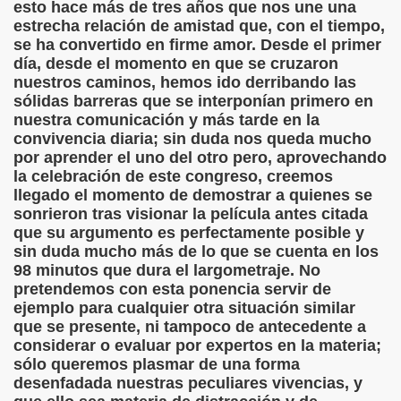
esto hace más de tres años que nos une una
sell Vera)
estrecha relación de amistad que, con el tiempo,
se ha convertido en firme amor. Desde el primer
alego (Manuel González Otero)
día, desde el momento en que se cruzaron
nuestros caminos, hemos ido derribando las
 Sistema Braille (María Jesús Cañamares)
sólidas barreras que se interponían primero en
nuestra comunicación y más tarde en la
io 2000 (Fermín Tamayo)
convivencia diaria; sin duda nos queda mucho
por aprender el uno del otro pero, aprovechando
sta Hablada Colegio Santiago Apóstol ONCE Pontevedra)
la celebración de este congreso, creemos
llegado el momento de demostrar a quienes se
lio-Agosto 2001 (Fermín Tamayo)
sonrieron tras visionar la película antes citada
que su argumento es perfectamente posible y
cia (Pedro A. Zurita)
sin duda mucho más de lo que se cuenta en los
98 minutos que dura el largometraje. No
brero 2005 (Fermín Tamayo)
pretendemos con esta ponencia servir de
ejemplo para cualquier otra situación similar
rzo 2005 (Fermín Tamayo)
que se presente, ni tampoco de antecedente a
considerar o evaluar por expertos en la materia;
brero 2011 (Fermín Tamayo)
sólo queremos plasmar de una forma
desenfadada nuestras peculiares vivencias, y
ar la Participación de las Personas Deficientes Visuales en.