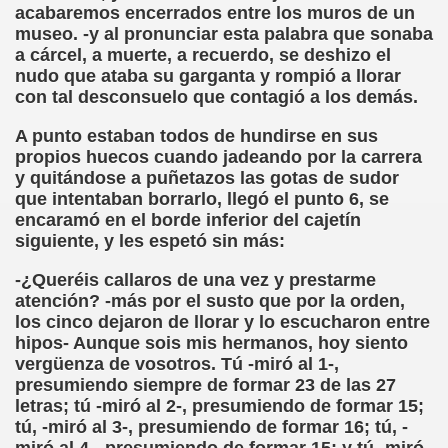
acabaremos encerrados entre los muros de un
museo. -y al pronunciar esta palabra que sonaba
rona: Fundamento Y Sentimientos (Samuel Rodríguez Font
a cárcel, a muerte, a recuerdo, se deshizo el
nudo que ataba su garganta y rompió a llorar
966 (Rogelio Muñoz Martínez)
con tal desconsuelo que contagió a los demás.
e la Luz (Alberto Gil)
A punto estaban todos de hundirse en sus
propios huecos cuando jadeando por la carrera
luita (Francesc Miñana)
y quitándose a puñetazos las gotas de sudor
que intentaban borrarlo, llegó el punto 6, se
 Claudio Suárez Santana)
encaramó en el borde inferior del cajetín
siguiente, y les espetó sin más:
 no latino (Pedro Zurita)
-¿Queréis callaros de una vez y prestarme
ro Zurita, Ex Secretario Unión Mundial de Ciegos (Pedro Zur
atención? -más por el susto que por la orden,
los cinco dejaron de llorar y lo escucharon entre
o Zurita, Ex Secretari Unió Mundial de Cecs, català (Pedro Zu
hipos- Aunque sois mis hermanos, hoy siento
vergüenza de vosotros. Tú -miró al 1-,
ntina del Monumento a Luis Braille, 1980 (editora Nacional 
presumiendo siempre de formar 23 de las 27
letras; tú -miró al 2-, presumiendo de formar 15;
ián Baquero, Conferencia (David López)
tú, -miró al 3-, presumiendo de formar 16; tú, -