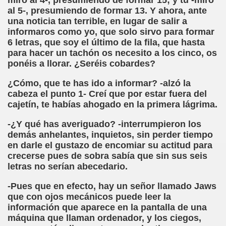
miró al 4-, presumiendo de formar 15; y tú -miró
cción de Obstáculos (Juurmaa, J.)
al 5-, presumiendo de formar 13. Y ahora, ante
una noticia tan terrible, en lugar de salir a
emas de Escritura Táctil para Lectores con Ceguera o Disca
informaros como yo, que solo sirvo para formar
6 letras, que soy el último de la fila, que hasta
ón de Hombres Ilustres de París (César Puente)
para hacer un tachón os necesito a los cinco, os
ponéis a llorar. ¿Seréis cobardes?
ó 150è Aniversari mort de Louis Braille (CPB de l'ONCE a B
¿Cómo, que te has ido a informar? -alzó la
n Maestro (F. Javier Bernal García)
cabeza el punto 1- Creí que por estar fuera del
cajetín, te habías ahogado en la primera lágrima.
ntonio Vicente (F. Javier Bernal)
-¿Y qué has averiguado? -interrumpieron los
demás anhelantes, inquietos, sin perder tiempo
no Paz)
en darle el gustazo de encomiar su actitud para
crecerse pues de sobra sabía que sin sus seis
n Figueroa)
letras no serían abecedario.
ngénita (Puri Águila)
-Pues que en efecto, hay un señor llamado Jaws
que con ojos mecánicos puede leer la
obar las Oposiciones (Elena Rodrigo)
información que aparece en la pantalla de una
máquina que llaman ordenador, y los ciegos,
ionales (Luis Eduardo Martínez)