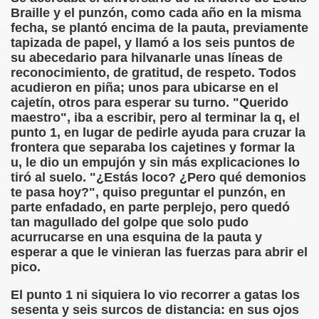
Braille y el punzón, como cada año en la misma
fecha, se plantó encima de la pauta, previamente
 de los Ciegos (Pablo Madrid Herruzo)
tapizada de papel, y llamó a los seis puntos de
su abecedario para hilvanarle unas líneas de
Castillo Bejarano)
reconocimiento, de gratitud, de respeto. Todos
acudieron en piña; unos para ubicarse en el
n León (Juan José Miñana)
cajetín, otros para esperar su turno. "Querido
maestro", iba a escribir, pero al terminar la q, el
rta a Charles Barbier (Pablo Madrid Herruzo)
punto 1, en lugar de pedirle ayuda para cruzar la
frontera que separaba los cajetines y formar la
l Mundo (Pedro Zurita)
u, le dio un empujón y sin más explicaciones lo
tiró al suelo. "¿Estás loco? ¿Pero qué demonios
 y Sus Precios (Pedro Zurita)
te pasa hoy?", quiso preguntar el punzón, en
parte enfadado, en parte perplejo, pero quedó
emàtica de l'Adolescència en Nois-es Cecs i Deficients Vis
tan magullado del golpe que solo pudo
acurrucarse en una esquina de la pauta y
ción a Desarrollar CRE Joan Amades ONCE, 1990 (Miquel Al
esperar a que le vinieran las fuerzas para abrir el
pico.
tura en Peligro de Extinción (Eutiquio Cabrerizo)
El punto 1 ni siquiera lo vio recorrer a gatas los
Para Todos (Pedro Zurita)
sesenta y seis surcos de distancia: en sus ojos