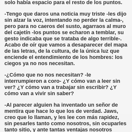
solo había espacio para el resto de los puntos.
onet Borrás)
-Tengo que daros una noticia muy triste -les dijo
ipación Social, Córdoba 03-03-09 (Pedro A. Zurita)
sin alzar la voz, intentando no perder la calma-,
pero para no caeros del susto, agarraos al muro
ción de Sor Sacramento)
del cajetín -los puntos se echaron a temblar, su
gesto indicaba que se trataba de algo terrible-.
ue Elissalde)
Acabo de oír que vamos a desaparecer del mapa
de las letras, de la cultura, de la única luz que
rcelona 1ª Escuela de Ciegos Que Hubo en España (Jesús 
enciende el entendimiento de los hombres: los
ciegos ya no nos necesitan.
04-06-09 (Pedro Zurita)
-¿Cómo que no nos necesitan? -le
urita)
interrumpieron a coro- ¿Y cómo van a leer sin
ver? ¿Y cómo van a trabajar sin escribir? ¿Y
erencia (Francisco Javier Bernal García)
cómo van a vivir sin saber?
-Al parecer alguien ha inventado un señor de
njuto)
mentira que hace lo que los de verdad. Jaws,
creo que lo llaman, y les lee con más rapidez,
ientes (Roberto Enjuto)
sin pesarles tanto como nosotros, sin ocuparles
tanto sitio, y ante tantas ventajas nosotros
urita)