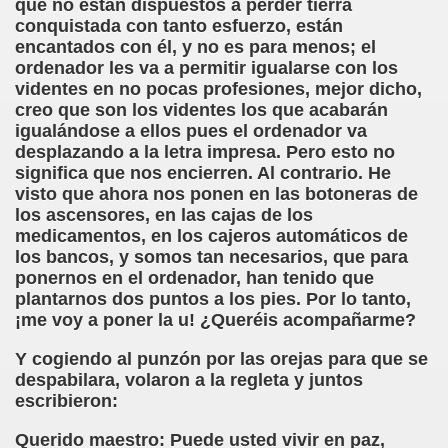
que no están dispuestos a perder tierra
conquistada con tanto esfuerzo, están
dagógica de la Educación Especial de la Mano de Sidonio 
encantados con él, y no es para menos; el
ordenador les va a permitir igualarse con los
do Mi Vida (Teresa Bornez Abascal)
videntes en no pocas profesiones, mejor dicho,
creo que son los videntes los que acabarán
vador Pérez)
igualándose a ellos pues el ordenador va
desplazando a la letra impresa. Pero esto no
e Cómo Ayudar a Personas con Discapacidad Visual
significa que nos encierren. Al contrario. He
visto que ahora nos ponen en las botoneras de
le (Pedro Zurita)
los ascensores, en las cajas de los
medicamentos, en los cajeros automáticos de
(Angelines sánchez Herrero)
los bancos, y somos tan necesarios, que para
ponernos en el ordenador, han tenido que
(Álvaro Cuetos Suárez)
plantarnos dos puntos a los pies. Por lo tanto,
¡me voy a poner la u! ¿Queréis acompañarme?
onzález Otero)
Y cogiendo al punzón por las orejas para que se
rique Elissalde)
despabilara, volaron a la regleta y juntos
escribieron:
onencia (Lídia León Esteban Y Víctor Martínez Maheux)
Querido maestro: Puede usted vivir en paz,