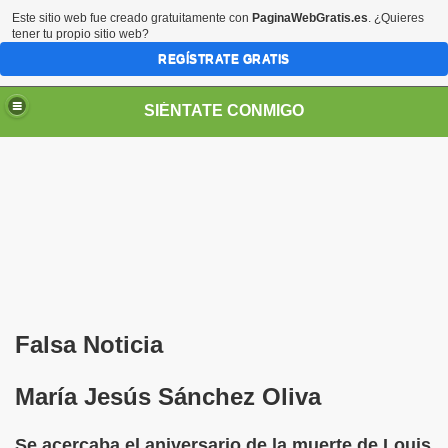
Este sitio web fue creado gratuitamente con
PaginaWebGratis.es
. ¿Quieres
tener tu propio sitio web?
REGÍSTRATE GRATIS
SIÉNTATE CONMIGO
Pedro Zurita)
edro Zurita)
Falsa Noticia
breu (Pedro Zurita)
María Jesús Sánchez Oliva
ncia (grup d'Afiliats CRE ONCE Barcelona, Català y Castel
Se acercaba el aniversario de la muerte de Louis
iscapacidad Visual (Pedro Zurita)