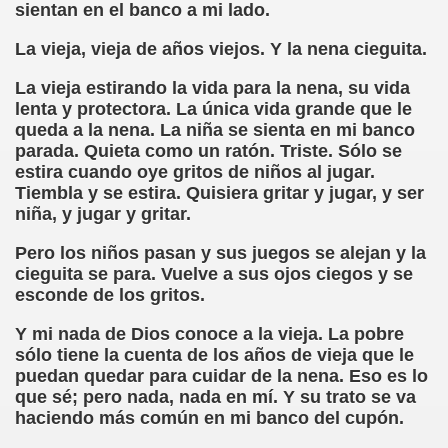
sientan en el banco a mi lado.
rona: Fundamento Y Sentimientos (Samuel Rodríguez Font
La vieja, vieja de años viejos. Y la nena cieguita.
966 (Rogelio Muñoz Martínez)
La vieja estirando la vida para la nena, su vida
lenta y protectora. La única vida grande que le
e la Luz (Alberto Gil)
queda a la nena. La niña se sienta en mi banco
parada. Quieta como un ratón. Triste. Sólo se
luita (Francesc Miñana)
estira cuando oye gritos de niños al jugar.
Tiembla y se estira. Quisiera gritar y jugar, y ser
 Claudio Suárez Santana)
niña, y jugar y gritar.
 no latino (Pedro Zurita)
Pero los niños pasan y sus juegos se alejan y la
cieguita se para. Vuelve a sus ojos ciegos y se
ro Zurita, Ex Secretario Unión Mundial de Ciegos (Pedro Zur
esconde de los gritos.
Y mi nada de Dios conoce a la vieja. La pobre
o Zurita, Ex Secretari Unió Mundial de Cecs, català (Pedro Zu
sólo tiene la cuenta de los años de vieja que le
puedan quedar para cuidar de la nena. Eso es lo
ntina del Monumento a Luis Braille, 1980 (editora Nacional 
que sé; pero nada, nada en mí. Y su trato se va
haciendo más común en mi banco del cupón.
ián Baquero, Conferencia (David López)