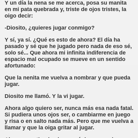
Y un día la nena se me acerca, posa su manita
cción de Obstáculos (Juurmaa, J.)
en mi pata quebrada y, triste de ojos tristes, la
oigo decir:
emas de Escritura Táctil para Lectores con Ceguera o Disca
-Diosito, ¿quieres jugar conmigo?
ón de Hombres Ilustres de París (César Puente)
Y sí, ya sí. ¿Qué es esto de ahora? El día ha
ó 150è Aniversari mort de Louis Braille (CPB de l'ONCE a B
pasado y sé que he jugado pero nada de eso sé,
solo sé... Que ahora mi infinita indiferencia de
n Maestro (F. Javier Bernal García)
espacio mal ocupado se mueve en un sentido
afortunado:
ntonio Vicente (F. Javier Bernal)
Que la nenita me vuelva a nombrar y que pueda
no Paz)
jugar.
n Figueroa)
Diosito me llamó. Y la vi jugar.
Ahora algo quiero ser, nunca más esa nada fatal.
ngénita (Puri Águila)
Si pudiera unos ojos ser, o cambiarme en juego
y risa o en salto nada más. Pero que me vuelva a
obar las Oposiciones (Elena Rodrigo)
llamar y que la oiga gritar al jugar.
ionales (Luis Eduardo Martínez)