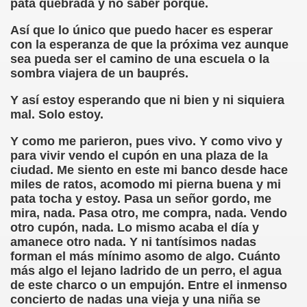
pata quebrada y no saber porqué.
onet Borrás)
Así que lo único que puedo hacer es esperar
ipación Social, Córdoba 03-03-09 (Pedro A. Zurita)
con la esperanza de que la próxima vez aunque
sea pueda ser el camino de una escuela o la
ción de Sor Sacramento)
sombra viajera de un bauprés.
Y así estoy esperando que ni bien y ni siquiera
ue Elissalde)
mal. Solo estoy.
rcelona 1ª Escuela de Ciegos Que Hubo en España (Jesús 
Y como me parieron, pues vivo. Y como vivo y
para vivir vendo el cupón en una plaza de la
04-06-09 (Pedro Zurita)
ciudad. Me siento en este mi banco desde hace
miles de ratos, acomodo mi pierna buena y mi
urita)
pata tocha y estoy. Pasa un señor gordo, me
mira, nada. Pasa otro, me compra, nada. Vendo
erencia (Francisco Javier Bernal García)
otro cupón, nada. Lo mismo acaba el día y
amanece otro nada. Y ni tantísimos nadas
njuto)
forman el más mínimo asomo de algo. Cuánto
más algo el lejano ladrido de un perro, el agua
ientes (Roberto Enjuto)
de este charco o un empujón. Entre el inmenso
concierto de nadas una vieja y una niña se
urita)