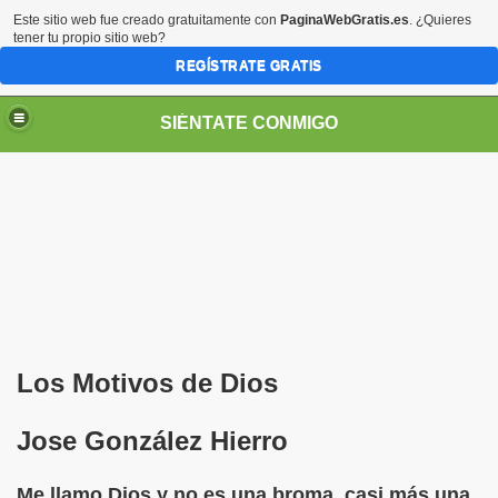
Este sitio web fue creado gratuitamente con
PaginaWebGratis.es
. ¿Quieres
tener tu propio sitio web?
REGÍSTRATE GRATIS
SIÉNTATE CONMIGO
Pedro Zurita)
edro Zurita)
Los Motivos de Dios
breu (Pedro Zurita)
Jose González Hierro
ncia (grup d'Afiliats CRE ONCE Barcelona, Català y Castel
Me llamo Dios y no es una broma, casi más una
iscapacidad Visual (Pedro Zurita)