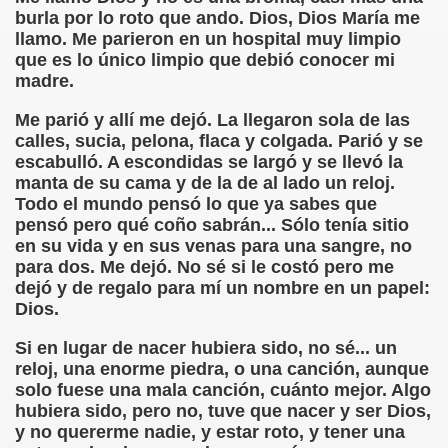
burla por lo roto que ando. Dios, Dios María me
llamo. Me parieron en un hospital muy limpio
 de los Ciegos (Pablo Madrid Herruzo)
que es lo único limpio que debió conocer mi
madre.
Castillo Bejarano)
Me parió y allí me dejó. La llegaron sola de las
n León (Juan José Miñana)
calles, sucia, pelona, flaca y colgada. Parió y se
escabulló. A escondidas se largó y se llevó la
rta a Charles Barbier (Pablo Madrid Herruzo)
manta de su cama y de la de al lado un reloj.
Todo el mundo pensó lo que ya sabes que
l Mundo (Pedro Zurita)
pensó pero qué coño sabrán... Sólo tenía sitio
en su vida y en sus venas para una sangre, no
 y Sus Precios (Pedro Zurita)
para dos. Me dejó. No sé si le costó pero me
dejó y de regalo para mí un nombre en un papel:
emàtica de l'Adolescència en Nois-es Cecs i Deficients Vis
Dios.
ción a Desarrollar CRE Joan Amades ONCE, 1990 (Miquel Al
Si en lugar de nacer hubiera sido, no sé... un
reloj, una enorme piedra, o una canción, aunque
tura en Peligro de Extinción (Eutiquio Cabrerizo)
solo fuese una mala canción, cuánto mejor. Algo
hubiera sido, pero no, tuve que nacer y ser Dios,
Para Todos (Pedro Zurita)
y no quererme nadie, y estar roto, y tener una