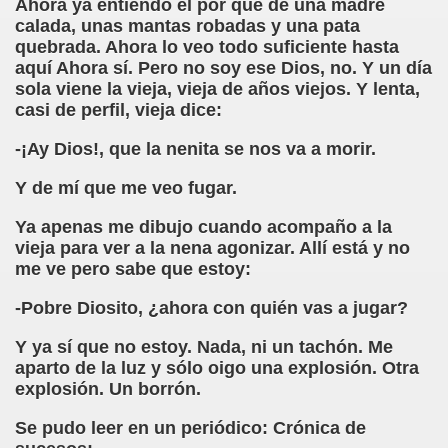
Ahora ya entiendo el por qué de una madre
calada, unas mantas robadas y una pata
dagógica de la Educación Especial de la Mano de Sidonio 
quebrada. Ahora lo veo todo suficiente hasta
aquí Ahora sí. Pero no soy ese Dios, no. Y un día
do Mi Vida (Teresa Bornez Abascal)
sola viene la vieja, vieja de años viejos. Y lenta,
casi de perfil, vieja dice:
vador Pérez)
-¡Ay Dios!, que la nenita se nos va a morir.
e Cómo Ayudar a Personas con Discapacidad Visual
Y de mí que me veo fugar.
le (Pedro Zurita)
Ya apenas me dibujo cuando acompaño a la
(Angelines sánchez Herrero)
vieja para ver a la nena agonizar. Allí está y no
me ve pero sabe que estoy:
(Álvaro Cuetos Suárez)
-Pobre Diosito, ¿ahora con quién vas a jugar?
onzález Otero)
Y ya sí que no estoy. Nada, ni un tachón. Me
aparto de la luz y sólo oigo una explosión. Otra
rique Elissalde)
explosión. Un borrón.
onencia (Lídia León Esteban Y Víctor Martínez Maheux)
Se pudo leer en un periódico: Crónica de